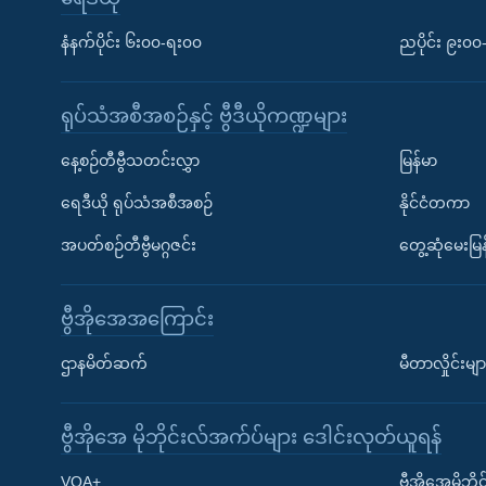
နံနက်ပိုင်း ၆း၀၀-ရး၀၀
ညပိုင်း ၉း၀
ရုပ်သံအစီအစဉ်နှင့် ဗွီဒီယိုကဏ္ဍများ
နေ့စဉ်တီဗွီသတင်းလွှာ
မြန်မာ
ရေဒီယို ရုပ်သံအစီအစဉ်
နိုင်ငံတကာ
အပတ်စဉ်တီဗွီမဂ္ဂဇင်း
တွေ့ဆုံမေးမြန
ဗွီအိုအေအကြောင်း
ဌာနမိတ်ဆက်
မီတာလှိုင်းမျာ
ဗွီအိုအေ မိုဘိုင်းလ်အက်ပ်များ ဒေါင်းလုတ်ယူရန်
Learning English
VOA+
ဗွီအိုအေမိုဘ