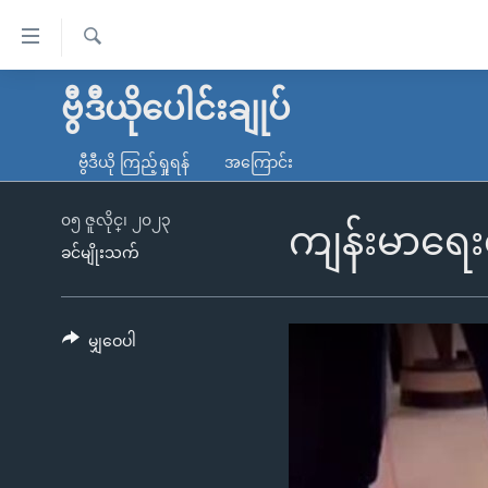
သုံး
ရ
ရှာဖွေ
လွယ်ကူ
မူလစာမျက်နှာ
ဗွီဒီယိုပေါင်းချုပ်
ရ
စေ
မြန်မာ
လာ
ဗွီဒီယို ကြည့်ရှုရန်
အကြောင်း
သည့်
ဒ်
ကမ္ဘာ့သတင်းများ
Link
ဗွီဒီယို
နိုင်ငံတကာ
၀၅ ဇူလိုင္၊ ၂၀၂၃
ကျန်းမာရေး
များ
ခင်မျိုးသက်
သတင်းလွတ်လပ်ခွင့်
အမေရိကန်
ပင်မ
ရပ်ဝန်းတခု လမ်းတခု အလွန်
တရုတ်
အကြောင်းအရာ
အင်္ဂလိပ်စာလေ့လာမယ်
အစ္စရေး-ပါလက်စတိုင်း
မျှဝေပါ
သို့
အပတ်စဉ်ကဏ္ဍများ
အမေရိကန်သုံးအီဒီယံ
ကျော်
ကြည့်
ရေဒီယိုနှင့်ရုပ်သံ အချက်အလက်များ
မကြေးမုံရဲ့ အင်္ဂလိပ်စာ
ရေဒီယို
ရန်
ရေဒီယို/တီဗွီအစီအစဉ်
ရုပ်ရှင်ထဲက အင်္ဂလိပ်စာ
တီဗွီ
ပင်မ