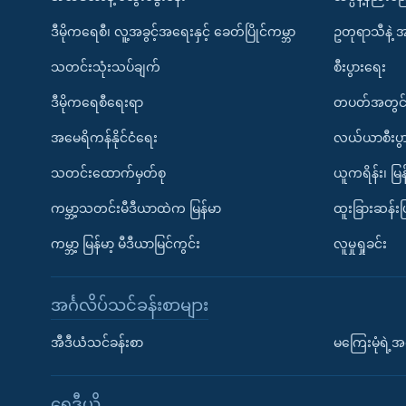
ဒီမိုကရေစီ၊ လူ့အခွင့်အရေးနှင့် ခေတ်ပြိုင်ကမ္ဘာ
ဥတုရာသီနဲ့ 
သတင်းသုံးသပ်ချက်
စီးပွားရေး
ဒီမိုကရေစီရေးရာ
တပတ်အတွင်
အမေရိကန်နိုင်ငံရေး
လယ်ယာစီးပွ
သတင်းထောက်မှတ်စု
ယူကရိန်း၊ မြန
ကမ္ဘာ့သတင်းမီဒီယာထဲက မြန်မာ
ထူးခြားဆန်း
ကမ္ဘာ့ မြန်မာ့ မီဒီယာမြင်ကွင်း
လူမှုရှုခင်း
အင်္ဂလိပ်သင်ခန်းစာများ
အီဒီယံသင်ခန်းစာ
မကြေးမုံရဲ့အင
ရေဒီယို