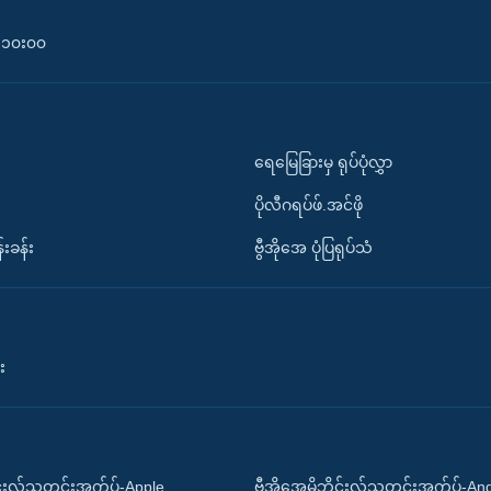
၀-၁၀း၀၀
ရေမြေခြားမှ ရုပ်ပုံလွှာ
ပိုလီဂရပ်ဖ်.အင်ဖို
်းခန်း
ဗွီအိုအေ ပုံပြရုပ်သံ
း
ိုင်းလ်သတင်းအက်ပ်-Apple
ဗွီအိုအေမိုဘိုင်းလ်သတင်းအက်ပ်-An