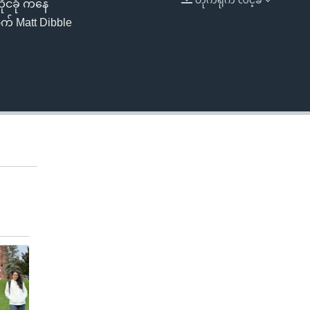
ုင်ခုံ ကနေ
EMBED
ာက် Matt Dibble