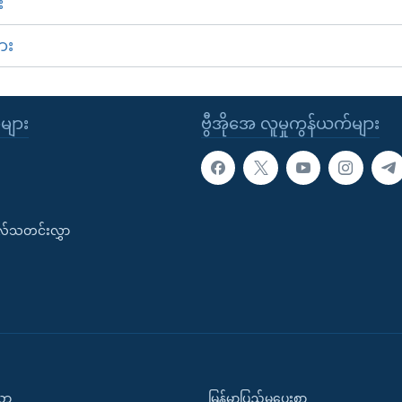
း
ား
ုများ
ဗွီအိုအေ လူမှုကွန်ယက်များ
းလ်သတင်းလွှာ
ပညာ
မြန်မာပြည်မှပေးစာ