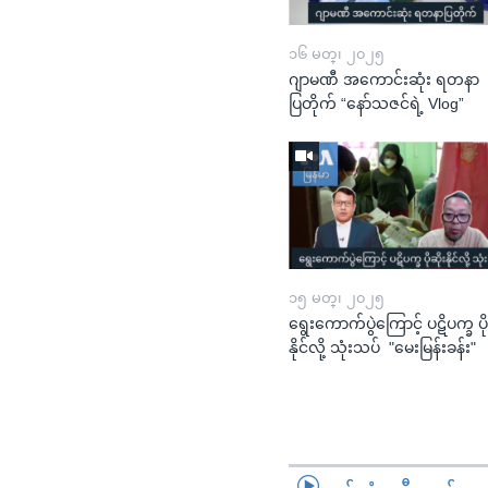
၁၆ မတ္၊ ၂၀၂၅
ဂျာမဏီ အကောင်းဆုံး ရတနာ
ပြတိုက် “နော်သဇင်ရဲ့ Vlog”
၁၅ မတ္၊ ၂၀၂၅
ရွေးကောက်ပွဲကြောင့် ပဋိပက္ခ ပို
နိုင်လို့ သုံးသပ် "မေးမြန်းခန်း"