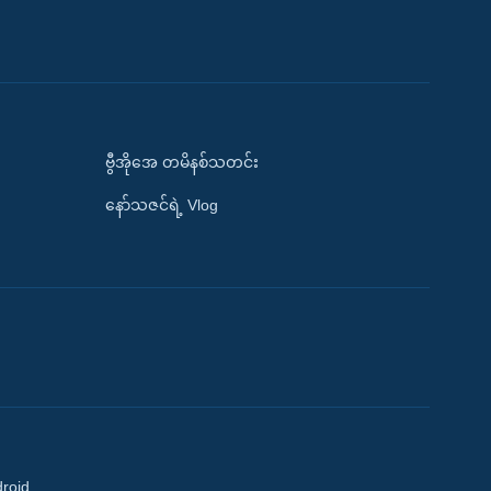
ဗွီအိုအေ တမိနစ်သတင်း
နော်သဇင်ရဲ့ Vlog
droid