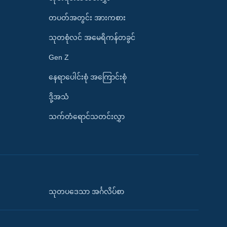
တပတ်အတွင်း အားကစား
သုတစုံလင် အမေရိကန်တခွင်
Gen Z
နေရာပေါင်းစုံ အကြောင်းစုံ
ဒို့အသံ
သက်တံရောင်သတင်းလွှာ
သုတပဒေသာ အင်္ဂလိပ်စာ