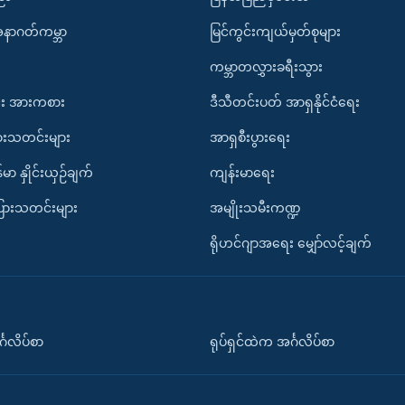
အနာဂတ်ကမ္ဘာ
မြင်ကွင်းကျယ်မှတ်စုများ
ကမ္ဘာတလွှားခရီးသွား
း အားကစား
ဒီသီတင်းပတ် အာရှနိုင်ငံရေး
ားသတင်းများ
အာရှစီးပွားရေး
်မာ နှိုင်းယှဉ်ချက်
ကျန်းမာရေး
ပြားသတင်းများ
အမျိုးသမီးကဏ္ဍ
ရိုဟင်ဂျာအရေး မျှော်လင့်ချက်
်္ဂလိပ်စာ
ရုပ်ရှင်ထဲက အင်္ဂလိပ်စာ