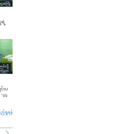
ရဲ့
ျင်းပ
ာ “တ
်ရှုရန်