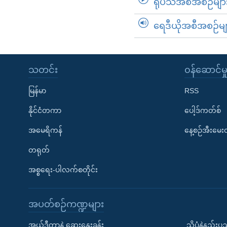
ရုပ်သံအစီအစဉ်မျာ
ရေဒီယိုအစီအစဉ်မျ
သတင်း
၀န်ဆောင်မှ
မြန်မာ
RSS
နိုင်ငံတကာ
ပေါ့ဒ်ကတ်စ်
အမေရိကန်
နေ့စဉ်အီးမေ
တရုတ်
အစ္စရေး-ပါလက်စတိုင်း
အပတ်စဉ်ကဏ္ဍများ
အယ်ဒီတာနဲ့ ဆွေးနွေးခန်း
သိပ္ပံနဲ့နည်း