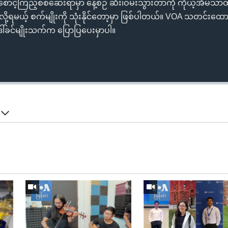
ာင့်ကြည့်စစ်ဆေးရာမှာ နေ့စဉ် ဆီး၊ဝမ်းသွားတာကို ကိုယ့်အိမ်သာထိ
လို့ရမယ့် စက်မျိုးကို သုံးနိုင်တော့မှာ ဖြစ်ပါတယ်။ VOA သတင်းထေ
ါ်ခင်မျိုးသက်က ပြောပြပေးမှာပါ။
်