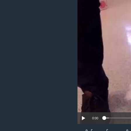
သုတပဒေသာ အင်္ဂလိပ်စာ
အ
ညွန်း
စာမျက်နှာ
သို့
ကျော်
ကြည့်
ရန်
ရှာဖွေ
ရန်
နေရာ
သို့
ကျော်
ရန်
0:00