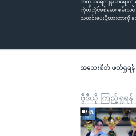
တကိုယ်ရေကျန်းမာရေးကို စေ
ကိုယ်တိုင်စစ်ဆေး စမ်းသပ်
သတင်းပေးပို့ထားတာကို ဒေ
အသေးစိတ် ဖတ်ရှုရန
ဗွီဒီယို ကြည့်ရှုရန်