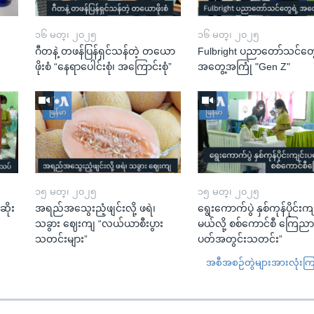
၁၆ မတ္၊ ၂၀၂၅
၁၆ မတ္၊ ၂၀၂၅
ဂီတနဲ့ တဖန်ပြန်ရှင်သန်တဲ့ တယော
Fulbright ပညာတော်သင်တွေ
ဖိုးစံ “နေရာပေါင်းစုံ၊ အကြောင်းစုံ”
အတွေ့အကြုံ "Gen Z"
၁၅ မတ္၊ ၂၀၂၅
၁၅ မတ္၊ ၂၀၂၅
ဆိုး
အရည်အသွေးညံ့ဖျင်းလို့ ဖရဲ၊
ရွေးကောက်ပွဲ နှစ်ကုန်ပိုင်းက
သခွား ဈေးကျ “လယ်ယာစီးပွား
မယ်လို့ စစ်ကောင်စီ ကြေည
သတင်းများ”
ပတ်အတွင်းသတင်း”
အစီအစဉ်တွဲများအားလုံးကြည့