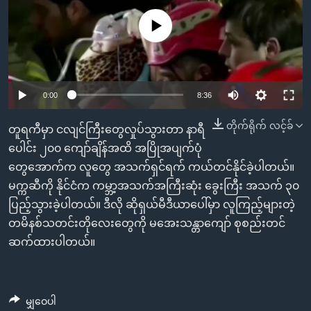
အ
သုတပဒေသာ အင်္ဂလိပ်စာ
ညွန်း
Learning English
No media source currently available
စာမျက်နှာ
သို့
ဗွီအိုအေ လူမှုကွန်ယက်များ
ကျော်
0:00
8:36
ကြည့်
ရန်
တိုက်ရိုက် လင့်ခ်
ဘာသာစကားများ
တူရကီမှာ ငလျင်ကြီးတွေလှုပ်သွားတာ နာရီ
ရှာဖွေ
ပေါင်း ၂၀၀ ကျော်ချိန်အထိ အပြိုအပျက်ပုံ
ရန်
တွေအောက်က လူတွေ အသက်ရှင်ရက် ကယ်တင်နိုင်ခဲ့ပါတယ်။
နေရာ
မက္ကဆီကို နိုင်ငံက ကမ္ဘာ့အသက်အကြီးဆုံး ခွေးကြီး အသက် ၃၀
သို့
ပြည့်သွားခဲ့ပါတယ်။ ဒီလို ဆိုရှယ်မီဒီယာပေါ်မှာ လူကြည့်များတဲ့
ကျော်
တမိနစ်သတင်းတိုလေးတွေကို မအေးသန္တာကျော် စုစည်းတင်
ရန်
ဆက်ထားပါတယ်။
မျှဝေပါ