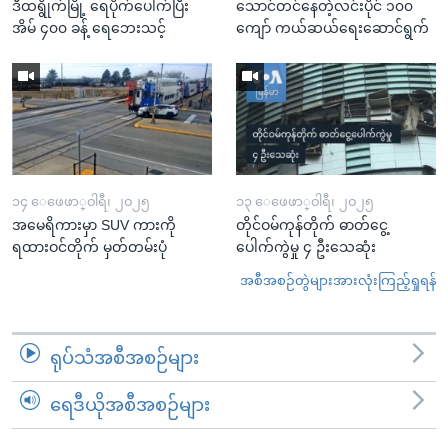
ဒီထရွိုက်မြို့ ရေပိုက်ပေါက်ပြီး
သောင်တင်နေတဲ့လင်းပိုင် ၁၀၀
အိမ် ၄၀၀ ခန့် ရေဘေးသင့်
ကျော် ကယ်ဆယ်ရေးဆောင်ရွက်
၁၄ ေဖေဖာ္၀ါရီ၊ ၂၀၂၅
၁၃ ေဖေဖာ္၀ါရီ၊ ၂၀၂၅
အမေရိကားမှာ SUV ကားကို
တိုင်ဝမ်ကုန်တိုက် ဓာတ်ငွေ့
ရထားဝင်တိုက် မှတ်တမ်းပုံ
ပေါက်ကွဲမှု ၄ ဦးသေဆုံး
အစီအစဉ်တွဲများအားလုံးကြည့်ရှုရန်
ရုပ်သံအစီအစဉ်များ
ရေဒီယိုအစီအစဉ်များ