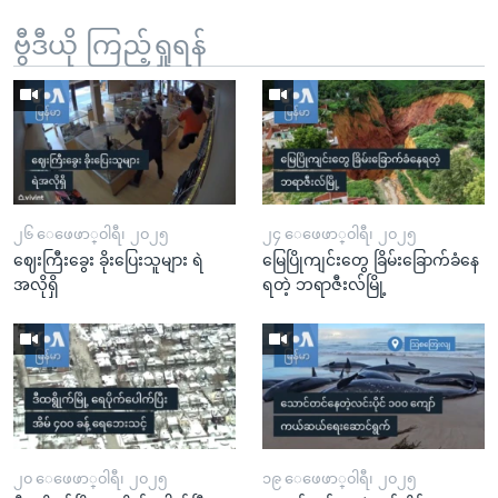
ဗွီဒီယို ကြည့်ရှုရန်
၂၆ ေဖေဖာ္၀ါရီ၊ ၂၀၂၅
၂၄ ေဖေဖာ္၀ါရီ၊ ၂၀၂၅
ဈေးကြီးခွေး ခိုးပြေးသူများ ရဲ
မြေပြိုကျင်းတွေ ခြိမ်းခြောက်ခံနေ
အလိုရှိ
ရတဲ့ ဘရာဇီးလ်မြို့
၂၀ ေဖေဖာ္၀ါရီ၊ ၂၀၂၅
၁၉ ေဖေဖာ္၀ါရီ၊ ၂၀၂၅