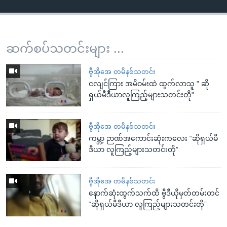
ဆက်စပ်သတင်းများ ...
ဗွီအိုအေ တမိနစ်သတင်း
ငလျင်ကြား အမိဝမ်းထဲ ထွက်လာသူ " ဆို
ရှယ်မီဒီယာလူကြည့်များသတင်းတို"
ဗွီအိုအေ တမိနစ်သတင်း
ကမ္ဘာ့ ဉာဏ်အကောင်းဆုံးကလေး “ဆိုရှယ်မီ
ဒီယာ လူကြည့်များသတင်းတို”
ဗွီအိုအေ တမိနစ်သတင်း
နောက်ဆုံးထွက်သက်ထိ ဗွီဒီယိုမှတ်တမ်းတင်
“ဆိုရှယ်မီဒီယာ လူကြည့်များသတင်းတို”