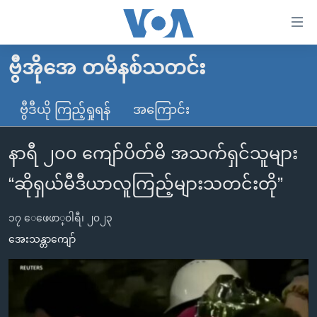
သုံး
ရ
လွယ်ကူ
ဗွီအိုအေ တမိနစ်သတင်း
မူလစာမျက်နှာ
စေ
မြန်မာ
ဗွီဒီယို ကြည့်ရှုရန်
အကြောင်း
သည့်
ကမ္ဘာ့သတင်းများ
Link
နာရီ ၂၀၀ ကျော်ပိတ်မိ အသက်ရှင်သူများ
ဗွီဒီယို
နိုင်ငံတကာ
များ
သတင်းလွတ်လပ်ခွင့်
အမေရိကန်
“ဆိုရှယ်မီဒီယာလူကြည့်များသတင်းတို”
ပင်မ
ရပ်ဝန်းတခု လမ်းတခု အလွန်
တရုတ်
အကြောင်းအရာ
၁၇ ေဖေဖာ္၀ါရီ၊ ၂၀၂၃
သို့
အင်္ဂလိပ်စာလေ့လာမယ်
အစ္စရေး-ပါလက်စတိုင်း
အေးသန္တာကျော်
ကျော်
အပတ်စဉ်ကဏ္ဍများ
အမေရိကန်သုံးအီဒီယံ
ကြည့်
ရေဒီယိုနှင့်ရုပ်သံ အချက်အလက်များ
မကြေးမုံရဲ့ အင်္ဂလိပ်စာ
ရေဒီယို
ရန်
ပင်မ
ရေဒီယို/တီဗွီအစီအစဉ်
ရုပ်ရှင်ထဲက အင်္ဂလိပ်စာ
တီဗွီ