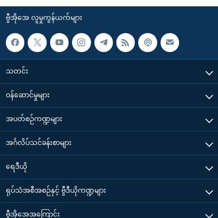
ဗွီအိုအေ လူမှုကွန်ယက်များ
သတင်း
၀န်ဆောင်မှုများ
အပတ်စဉ်ကဏ္ဍများ
အင်္ဂလိပ်သင်ခန်းစာများ
ရေဒီယို
ရုပ်သံအစီအစဉ်နှင့် ဗွီဒီယိုကဏ္ဍများ
ဗွီအိုအေအကြောင်း