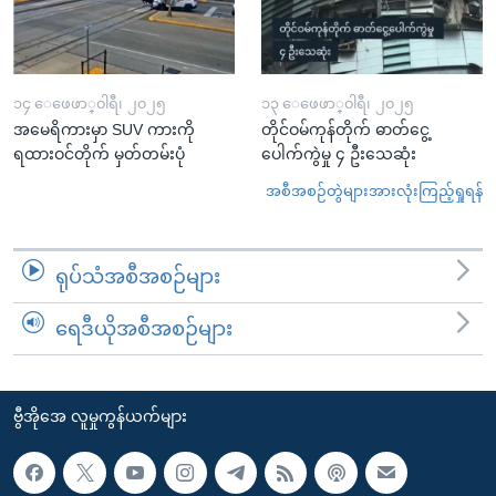
၁၄ ေဖေဖာ္၀ါရီ၊ ၂၀၂၅
၁၃ ေဖေဖာ္၀ါရီ၊ ၂၀၂၅
အမေရိကားမှာ SUV ကားကို
တိုင်ဝမ်ကုန်တိုက် ဓာတ်ငွေ့
ရထားဝင်တိုက် မှတ်တမ်းပုံ
ပေါက်ကွဲမှု ၄ ဦးသေဆုံး
အစီအစဉ်တွဲများအားလုံးကြည့်ရှုရန်
ရုပ်သံအစီအစဉ်များ
ရေဒီယိုအစီအစဉ်များ
ဗွီအိုအေ လူမှုကွန်ယက်များ