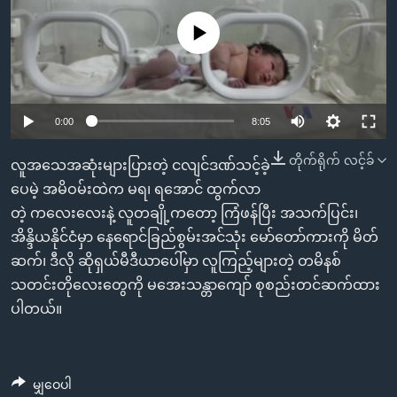
အ
သုတပဒေသာ အင်္ဂလိပ်စာ
ညွန်း
Learning English
No media source currently available
စာမျက်နှာ
သို့
ဗွီအိုအေ လူမှုကွန်ယက်များ
ကျော်
0:00
8:05
ကြည့်
ရန်
တိုက်ရိုက် လင့်ခ်
ဘာသာစကားများ
လူအသေအဆုံးများပြားတဲ့ ငလျင်ဒဏ်သင့်ခဲ့
ရှာဖွေ
ပေမဲ့ အမိဝမ်းထဲက မရ၊ ရအောင် ထွက်လာ
ရန်
တဲ့ ကလေးလေးနဲ့ လူတချို့ကတော့ ကြံဖန်ပြီး အသက်ပြင်း၊
နေရာ
အိန္ဒိယနိုင်ငံမှာ နေရောင်ခြည်စွမ်းအင်သုံး မော်တော်ကားကို မိတ်
သို့
ဆက်၊ ဒီလို ဆိုရှယ်မီဒီယာပေါ်မှာ လူကြည့်များတဲ့ တမိနစ်
ကျော်
သတင်းတိုလေးတွေကို မအေးသန္တာကျော် စုစည်းတင်ဆက်ထား
ရန်
ပါတယ်။
မျှဝေပါ