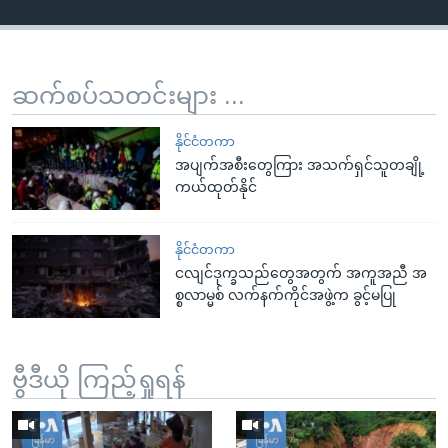
ဆက်စပ်သတင်းများ ...
နိုင်ငံတကာ
အပျက်အစီးတွေကြား အသက်ရှင်သူတချို့
ကယ်ထုတ်နိုင်
နိုင်ငံတကာ
ငလျင်ဒုက္ခသည်တွေအတွက် အကူအညီ အ
စ္စလာမ္မစ် လက်နက်ကိုင်အဖွဲ့က ခွင့်မပြု
ဗွီဒီယို ကြည့်ရှုရန်