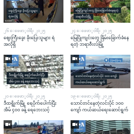
၂၆ ေဖေဖာ္၀ါရီ၊ ၂၀၂၅
၂၄ ေဖေဖာ္၀ါရီ၊ ၂၀၂၅
ဈေးကြီးခွေး ခိုးပြေးသူများ ရဲ
မြေပြိုကျင်းတွေ ခြိမ်းခြောက်ခံနေ
အလိုရှိ
ရတဲ့ ဘရာဇီးလ်မြို့
၂၀ ေဖေဖာ္၀ါရီ၊ ၂၀၂၅
၁၉ ေဖေဖာ္၀ါရီ၊ ၂၀၂၅
ဒီထရွိုက်မြို့ ရေပိုက်ပေါက်ပြီး
သောင်တင်နေတဲ့လင်းပိုင် ၁၀၀
အိမ် ၄၀၀ ခန့် ရေဘေးသင့်
ကျော် ကယ်ဆယ်ရေးဆောင်ရွက်