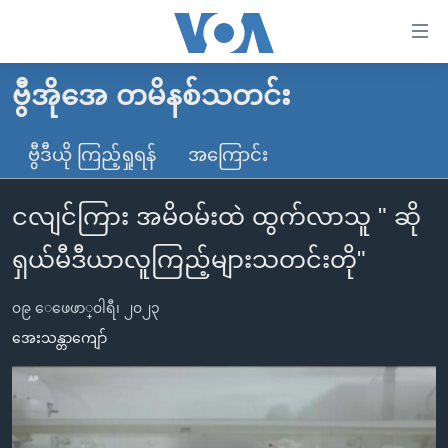
သုံး
ရ
လွယ်ကူ
ဗွီအိုအေ တမိနစ်သတင်း
မူလစာမျက်နှာ
စေ
မြန်မာ
ဗွီဒီယို ကြည့်ရှုရန်
အကြောင်း
သည့်
ကမ္ဘာ့သတင်းများ
Link
ငလျင်ကြား အမိဝမ်းထဲ ထွက်လာသူ " ဆို
ဗွီဒီယို
နိုင်ငံတကာ
များ
သတင်းလွတ်လပ်ခွင့်
အမေရိကန်
ရှယ်မီဒီယာလူကြည့်များသတင်းတို"
ပင်မ
ရပ်ဝန်းတခု လမ်းတခု အလွန်
တရုတ်
အကြောင်းအရာ
၀၉ ေဖေဖာ္၀ါရီ၊ ၂၀၂၃
သို့
အင်္ဂလိပ်စာလေ့လာမယ်
အစ္စရေး-ပါလက်စတိုင်း
အေးသန္တာကျော်
ကျော်
အပတ်စဉ်ကဏ္ဍများ
အမေရိကန်သုံးအီဒီယံ
ကြည့်
ရေဒီယိုနှင့်ရုပ်သံ အချက်အလက်များ
မကြေးမုံရဲ့ အင်္ဂလိပ်စာ
ရေဒီယို
ရန်
ပင်မ
ရေဒီယို/တီဗွီအစီအစဉ်
ရုပ်ရှင်ထဲက အင်္ဂလိပ်စာ
တီဗွီ