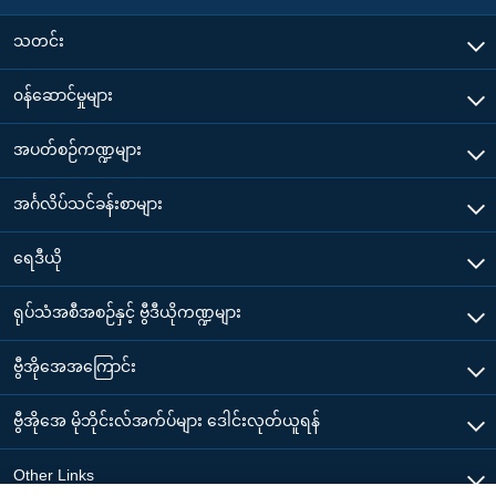
သတင်း
၀န်ဆောင်မှုများ
အပတ်စဉ်ကဏ္ဍများ
အင်္ဂလိပ်သင်ခန်းစာများ
ရေဒီယို
ရုပ်သံအစီအစဉ်နှင့် ဗွီဒီယိုကဏ္ဍများ
ဗွီအိုအေအကြောင်း
ဗွီအိုအေ မိုဘိုင်းလ်အက်ပ်များ ဒေါင်းလုတ်ယူရန်
Other Links