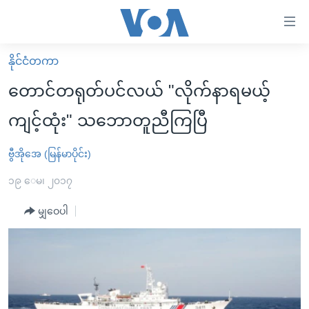
သုံး
ရ
လွယ်ကူ
နိုင်ငံတကာ
မူလစာမျက်နှာ
စေ
တောင်တရုတ်ပင်လယ် "လိုက်နာရမယ့်
မြန်မာ
သည့်
ကျင့်ထုံး" သဘောတူညီကြပြီ
ကမ္ဘာ့သတင်းများ
Link
ဗွီဒီယို
နိုင်ငံတကာ
ဗွီအိုအေ (မြန်မာပိုင်း)
များ
သတင်းလွတ်လပ်ခွင့်
အမေရိကန်
၁၉ ေမ၊ ၂၀၁၇
ပင်မ
ရပ်ဝန်းတခု လမ်းတခု အလွန်
တရုတ်
အကြောင်းအရာ
မျှဝေပါ
သို့
အင်္ဂလိပ်စာလေ့လာမယ်
အစ္စရေး-ပါလက်စတိုင်း
ကျော်
အပတ်စဉ်ကဏ္ဍများ
အမေရိကန်သုံးအီဒီယံ
ကြည့်
ရေဒီယိုနှင့်ရုပ်သံ အချက်အလက်များ
မကြေးမုံရဲ့ အင်္ဂလိပ်စာ
ရေဒီယို
ရန်
ပင်မ
ရေဒီယို/တီဗွီအစီအစဉ်
ရုပ်ရှင်ထဲက အင်္ဂလိပ်စာ
တီဗွီ