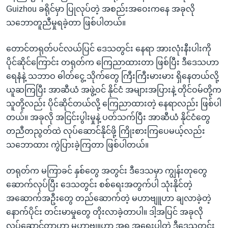
Guizhou ခရိုင်မှာ ပြုလုပ်တဲ့ အစည်းအဝေးကနေ အခုလို
သဘောတူညီမှုရခဲ့တာ ဖြစ်ပါတယ်။
တောင်တရုတ်ပင်လယ်ပြင် ဒေသတွင်း နေရာ အားလုံးနီးပါးကို
ပိုင်ဆိုင်ကြောင်း တရုတ်က ကြေညာထားတာ ဖြစ်ပြီး ဒီဒေသဟာ
ရေနံနဲ့ သဘာဝ ဓါတ်ငွေ့ သိုက်တွေ ကြီးကြီးမားမား ရှိနေတယ်လို့
ယူဆကြပြီး အာဆီယံ အဖွဲ့ဝင် နိုင်ငံ အများအပြားနဲ့ တိုင်ဝမ်တို့က
သူတို့လည်း ပိုင်ဆိုင်တယ်လို့ ကြေညာထားတဲ့ နေရာလည်း ဖြစ်ပါ
တယ်။ အခုလို အငြင်းပွါးမှုနဲ့ ပတ်သက်ပြီး အာဆီယံ နိုင်ငံတွေ
တညီတညွတ်ထဲ လုပ်ဆောင်နိုင်ဖို့ ကြိုးစားကြပေမယ့်လည်း
သဘောထား ကွဲပြားခဲ့ကြတာ ဖြစ်ပါတယ်။
တရုတ်က မကြာခင် နှစ်တွေ အတွင်း ဒီဒေသမှာ ကျွန်းတုတွေ
ဆောက်လုပ်ပြီး ဒေသတွင်း စစ်ရေးအတွက်ပါ သုံးနိုင်တဲ့
အဆောက်အဦးတွေ တည်ဆောက်တဲ့ မဟာဗျူဟာ ချလာခဲ့တဲ့
နောက်ပိုင်း တင်းမာမှုတွေ တိုးလာခဲ့တာပါ။ ဒါ့အပြင် အခုလို
လုပ်ဆောင်တာဟာ မဟာဗျူဟာ အရ အရေးပါတဲ့ ဒီဒေသတွင်း