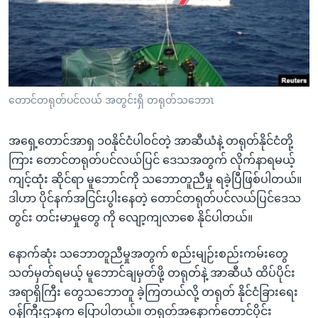
အ
သုတပဒေသာ အင်္ဂလိပ်စာ
ညွန်း
Learning English
စာမျက်နှာ
သို့
ဗွီအိုအေ လူမှုကွန်ယက်များ
ကျော်
ကြည့်
တောင်တရုတ်ပင်လယ် အတွင်းရှိ တရုတ်သဘောၤ
ရန်
ဘာသာစကားများ
ရှာဖွေ
အရှေ့တောင်အာရှ ၁၀နိုင်ငံပါဝင်တဲ့ အာဆီယံနဲ့ တရုတ်နိုင်ငံတို့
ရန်
ကြား တောင်တရုတ်ပင်လယ်ပြင် ဒေသအတွက် လိုက်နာရမယ့်
နေရာ
ကျင့်ထုံး ဆိုင်ရာ မူဘောင်ကို သဘောတူညီမှု ရခဲ့ပြီဖြစ်ပါတယ်။
သို့
ဒါဟာ ပိုင်နက်အငြင်းပွါးနေတဲ့ တောင်တရုတ်ပင်လယ်ပြင်ဒေသ
ကျော်
တွင်း တင်းမာမှုတွေ ကို လျော့ကျလာစေ နိုင်ပါတယ်။
ရန်
နောက်ဆုံး သဘောတူညီမှုအတွက် စည်းမျဉ်းစည်းကမ်းတွေ
သတ်မှတ်ရမယ့် မူဘောင်ချမှတ်ဖို့ တရုတ်နဲ့ အာဆီယံ ထိပ်ပိုင်း
အရာရှိကြီး တွေသဘောတူ ခဲ့ကြတယ်လို့ တရုတ် နိုင်ငံခြားရေး
ဝန်ကြီးဌာနက ပြောပါတယ်။ တရုတ်အနောက်တောင်ပိုင်း