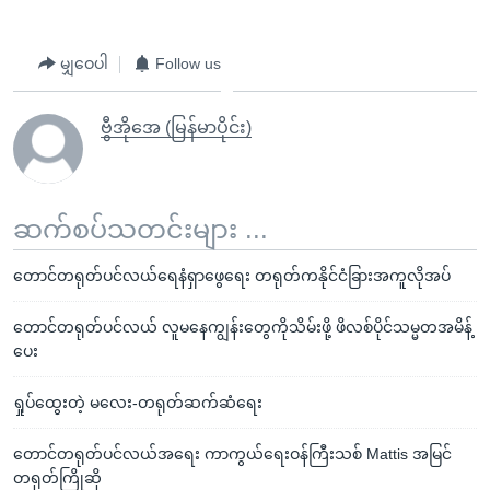
မျှဝေပါ
Follow us
ဗွီအိုအေ (မြန်မာပိုင်း)
ဆက်စပ်သတင်းများ ...
တောင်တရုတ်ပင်လယ်ရေနံရှာဖွေရေး တရုတ်ကနိုင်ငံခြားအကူလိုအပ်
တောင်တရုတ်ပင်လယ် လူမနေကျွန်းတွေကိုသိမ်းဖို့ ဖိလစ်ပိုင်သမ္မတအမိန့်
ပေး
ရှုပ်ထွေးတဲ့ မလေး-တရုတ်ဆက်ဆံရေး
တောင်တရုတ်ပင်လယ်အရေး ကာကွယ်ရေးဝန်ကြီးသစ် Mattis အမြင်
တရုတ်ကြိုဆို