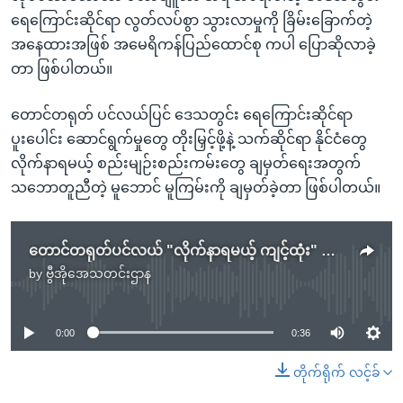
ရေကြောင်းဆိုင်ရာ လွတ်လပ်စွာ သွားလာမှုကို ခြိမ်းခြောက်တဲ့
အနေထားအဖြစ် အမေရိကန်ပြည်ထောင်စု ကပါ ပြောဆိုလာခဲ့
တာ ဖြစ်ပါတယ်။
တောင်တရုတ် ပင်လယ်ပြင် ဒေသတွင်း ရေကြောင်းဆိုင်ရာ
ပူးပေါင်း ဆောင်ရွက်မှုတွေ တိုးမြှင့်ဖို့နဲ့ သက်ဆိုင်ရာ နိုင်ငံတွေ
လိုက်နာရမယ့် စည်းမျဉ်းစည်းကမ်းတွေ ချမှတ်ရေးအတွက်
သဘောတူညီတဲ့ မူဘောင် မူကြမ်းကို ချမှတ်ခဲ့တာ ဖြစ်ပါတယ်။
တောင်တရုတ်ပင်လယ် "လိုက်နာရမယ့် ကျင့်ထုံး" သဘောတူညီကြပြီ
by
ဗွီအိုအေသတင်းဌာန
No media source currently available
0:00
0:36
တိုက်ရိုက် လင့်ခ်