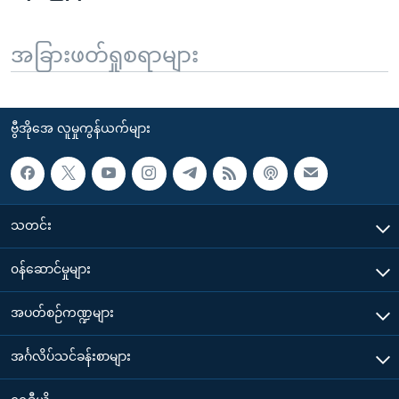
အခြားဖတ်ရှုစရာများ
ဗွီအိုအေ လူမှုကွန်ယက်များ
သတင်း
၀န်ဆောင်မှုများ
အပတ်စဉ်ကဏ္ဍများ
အင်္ဂလိပ်သင်ခန်းစာများ