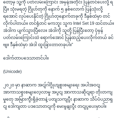
တော့မှ သူ့ကို ပတ်လမ်းကြောင်း အမှန်အတိုင်း ပြန်တင်ပေးလို့ ရ
ပြီ။ သုံးမရတဲ့ ဂြိုဟ်တုကို နောက် ၅ နှစ်လောက် ပြန်သုံးလို့
ရအောင် လုပ်ပေးနိုင်တဲ့ ဂြိုဟ်တုနောက်တခုကို ဒီနှစ်ထဲမှာ တင်
လိုက်ပါတယ်။ တင်ရုံတင် မကဘူး သူက Intel Set 19 ထင်တယ်။
အဲဒါက ပျက်သွားပြီလေ။ အဲဒါကို သူတို့ ပြန်ပြီးတော့ ပုံမှန်
ပတ်လမ်းကြောင်းထဲ ရောက်အောင် ပြန်ထည့်ပေးလိုက်တယ် ခင်
ဗျ။ ဒီနှစ်ထဲမှာ အဲဒါ ထူးခြားတာတခုပါ။”
ဒေါက်တာပဒေသာတင်ပါ။
(Unicode)
၂၀၂၀ မှာ နာဆာက အငျ်ဂါဂွိုဟျစူးစမျးရေး အပါအဝငျ
အာကာသစူးစမျးလေ့လာမှု အပွငျ အာကာသဆိုငျရာ တိုးတကျ
မှုတှေ အမြားကွီးရှိခဲ့တာနဲ့ ပတျသကျပွီး နာဆာက သိပ်ပံပညာရှ
ငျ ဒေါကျတာ ပဒသောတငျကို မေးမွနျးပွီး တငျပွပေးမှာပါ။