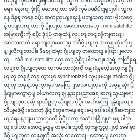
ကပိုငျ ကုမ်ပဏီ ဖွဈပါတယျ။ သူက အာကာသစူးစမျးလေ့လာ
ရေး၊ နောကျ ဒုံးပြံ ဆောကျတာ အဲဒီ ကုမ်ပဏီပိုငျရှငျပါ။ သူက
နေ ဒီနှဈကနေ စပွီး ဆကျသှယျရေးနဲ့ ပတျသကျတာ၊ မိုးလဝေူ
နဲ့ ပတျသကျတာကို ဂွိုဟျတု အသေးလေးတှေ - mini satellilte
အမြားကွီးကို စုပွီး ဒုံးပြံ တခုထဲနဲ့ လှှတျတငျလိုကျတယျ။
အာကာသထဲ ရောကျသှားတော့မှ အဲဒီဂွိုဟျတု အကုနျလုံးကို ဖွ
န့ျလိုကျတာပါ။ ဒီနှဈ ထဲမှာ ဂွိုဟျတု တထောငျ ကြောျလော
ကျ - အဲဒီ mini satellilte တှေ တငျခဲ့နိုငျပါတယျ။ သူ့ရဲ့ အကြိုးရ
လဒျက ဂွိုဟျတုတှေ တကမ်ဘာလုံးကို ဝနျးရံနတေဲ့အတှကျ ဂွို
ဟျတု တခုနဲ့ တခု ကွားမှာ synchronized လုပျမယျ။ အဲဒါက ဂွို
ဟျတု တခုနဲ့တခုကွားမှာ အခကြျအလကျတှကေို အမွနျဆုံး ပို့
နိုငျမှာကွောင့ျ ဝါယာလကျဈ နညျးပညာအရ ဆကျသှယျရေး
ဂွိုဟျတုတှဆေို ရာသီဥတု ဆိုငျရာ ပိုပွီး အတိအကြ ရနိုငျမယျ။
သိပျမဖှံ့ဖွိုးသေးတဲ့ နိုငျငံတှကေနေ ဈေးခပျပေါပေါနဲ့ ဒီဆကျသှ
ယျရေး နညျးပညာတှကေို ပိုပွီးတော့ အသုံးခနြိုငျမှာ ဖွဈပါတ
ယျ။ ဒါဟာ အောငျမွငျမှု တခုပါ။ သူတို့ တှကျကွည့ျတဲ့ အခါမှာ
ဒီဂွိုဟျတုက တနှဈကို အလုံး တထောငျ - ထောင့ျ လေးရာ