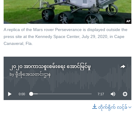
အ
သုတပဒေသာ အင်္ဂလိပ်စာ
ညွန်း
Learning English
စာမျက်နှာ
သို့
ဗွီအိုအေ လူမှုကွန်ယက်များ
A replica of the Mars rover Perseverance is displayed outside the
ကျော်
press site at the Kennedy Space Center, July 29, 2020, in Cape
ကြည့်
Canaveral, Fla.
ရန်
ဘာသာစကားများ
ရှာဖွေ
၂၀၂၀ အာကာသစူးစမ်းရေး အောင်မြင်မှု
ရန်
by
ဗွီအိုအေသတင်းဌာန
နေရာ
No media source currently available
သို့
ကျော်
0:00
7:17
ရန်
တိုက်ရိုက် လင့်ခ်