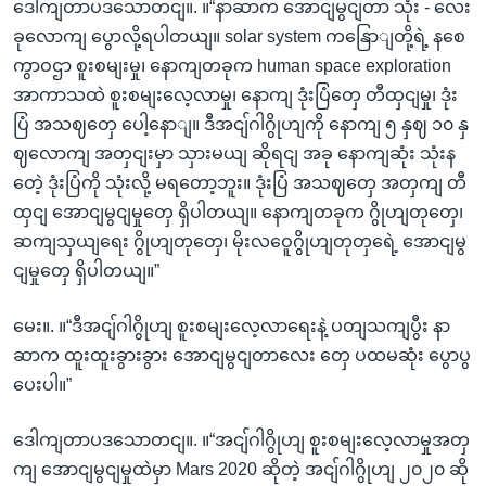
ဒေါကျတာပဒသောတငျ။. ။“နာဆာက အောငျမွငျတာ သုံး - လေး
ခုလောကျ ပွောလို့ရပါတယျ။ solar system ကနြောျတို့ရဲ့ နစေ
ကွာဝဌာ စူးစမျးမှု၊ နောကျတခုက human space exploration
အာကာသထဲ စူးစမျးလေ့လာမှု၊ နောကျ ဒုံးပြံတှေ တီထှငျမှု၊ ဒုံး
ပြံ အသဈတှေ ပေါ့နောျ။ ဒီအငျ်ဂါဂွိုဟျကို နောကျ ၅ နှဈ ၁၀ နှ
ဈလောကျ အတှငျးမှာ သှားမယျ ဆိုရငျ အခု နောကျဆုံး သုံးန
တေဲ့ ဒုံးပြံကို သုံးလို့ မရတော့ဘူး။ ဒုံးပြံ အသဈတှေ အတှကျ တီ
ထှငျ အောငျမွငျမှုတှေ ရှိပါတယျ။ နောကျတခုက ဂွိုဟျတုတှေ၊
ဆကျသှယျရေး ဂွိုဟျတုတှေ၊ မိုးလဝေူဂွိုဟျတုတှရေဲ့ အောငျမွ
ငျမှုတှေ ရှိပါတယျ။”
မေး။. ။“ဒီအငျ်ဂါဂွိုဟျ စူးစမျးလေ့လာရေးနဲ့ ပတျသကျပွီး နာ
ဆာက ထူးထူးခွားခွား အောငျမွငျတာလေး တှေ ပထမဆုံး ပွောပွ
ပေးပါ။”
ဒေါကျတာပဒသောတငျ။. ။“အငျ်ဂါဂွိုဟျ စူးစမျးလေ့လာမှုအတှ
ကျ အောငျမွငျမှုထဲမှာ Mars 2020 ဆိုတဲ့ အငျ်ဂါဂွိုဟျ ၂၀၂၀ ဆို