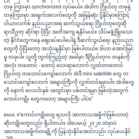
တခု ကြားမှာ synchronized လုပ်မယ်။ အဲဒါက ဂြိုဟ်တု တခုနဲ့
တခုကြားမှာ အချက်အလက်တွေကို အမြန်ဆုံး ပို့နိုင်မှာကြောင့်
ဝါယာလက်စ် နည်းပညာအရ ဆက်သွယ်ရေး ဂြိုဟ်တုတွေဆို
ရာသီဥတု ဆိုင်ရာ ပိုပြီး အတိအကျ ရနိုင်မယ်။ သိပ်မဖွံ့ဖြိုးသေး
တဲ့ နိုင်ငံတွေကနေ ဈေးခပ်ပေါပေါနဲ့ ဒီဆက်သွယ်ရေး နည်းပညာ
တွေကို ပိုပြီးတော့ အသုံးချနိုင်မှာ ဖြစ်ပါတယ်။ ဒါဟာ အောင်မြင်
မှု တခုပါ။ သူတို့ တွက်ကြည့်တဲ့ အခါမှာ ဒီဂြိုဟ်တုက တနှစ်ကို
အလုံး တထောင် - ထောင့် လေးရာလောက် လွှတ်တာတောင်
ဂြိုဟ်တု တသောင်းကျော်လောက် အဲဒီ mini satellilte တွေ တ
သောင်းကျော်လောက် အများကြီးကို လွှတ်တင်ရမှာပါ။ အဲဒါတွေ
ကို နောက် လေးငါးနှစ် အတွင်းမှာ ပစ်တင်ရမှာ ဖြစ်တဲ့အတွက်
ကောင်းကျိုး တွေကတော့ အများကြီး ပါပဲ။”
မေး။. ။“ကောင်းကျိုးတွေ ရသလို အာကာသအမှိုက်ဖြစ်လာတဲ့
ဆိုးကျိုးတွေလည်း ရှိပါတယ်။ ဒါပေမယ့် ၂၀၂၀ ထဲမှာပဲ
အာကာသအမှိုက်တချို့ကို ပြန်သုံးနိုင်အောင်လည်း လုပ်ပေးနိုင်