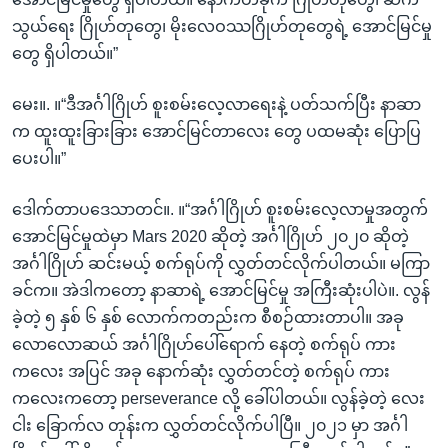
သွယ်ရေး ဂြိုဟ်တုတွေ၊ မိုးလေဝဿဂြိုဟ်တုတွေရဲ့ အောင်မြင်မှု
တွေ ရှိပါတယ်။”
မေး။. ။“ဒီအင်္ဂါဂြိုဟ် စူးစမ်းလေ့လာရေးနဲ့ ပတ်သက်ပြီး နာဆာ
က ထူးထူးခြားခြား အောင်မြင်တာလေး တွေ ပထမဆုံး ပြောပြ
ပေးပါ။”
ဒေါက်တာပဒေသာတင်။. ။“အင်္ဂါဂြိုဟ် စူးစမ်းလေ့လာမှုအတွက်
အောင်မြင်မှုထဲမှာ Mars 2020 ဆိုတဲ့ အင်္ဂါဂြိုဟ် ၂၀၂၀ ဆိုတဲ့
အင်္ဂါဂြိုဟ် ဆင်းမယ့် စက်ရုပ်ကို လွှတ်တင်လိုက်ပါတယ်။ မကြာ
ခင်က။ အဲဒါကတော့ နာဆာရဲ့ အောင်မြင်မှု အကြီးဆုံးပါပဲ။. လွန်
ခဲ့တဲ့ ၅ နှစ် ၆ နှစ် လောက်ကတည်းက စီစဉ်ထားတာပါ။ အခု
လောလောဆယ် အင်္ဂါဂြိုဟ်ပေါ်ရောက် နေတဲ့ စက်ရုပ် ကား
ကလေး အပြင် အခု နောက်ဆုံး လွှတ်တင်တဲ့ စက်ရုပ် ကား
ကလေးကတော့ perseverance လို့ ခေါ်ပါတယ်။ လွန်ခဲ့တဲ့ လေး
ငါး ခြောက်လ တုန်းက လွှတ်တင်လိုက်ပါပြီ။ ၂၀၂၁ မှာ အင်္ဂါ