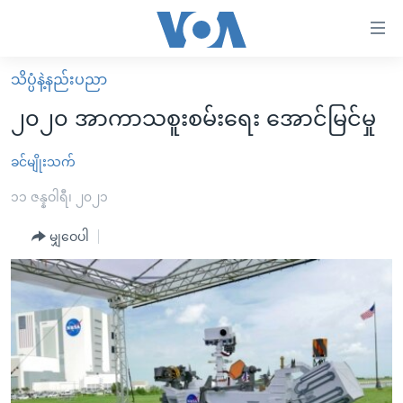
သုံး
ရ
လွယ်ကူ
သိပ္ပံနဲ့နည်းပညာ
မူလစာမျက်နှာ
စေ
၂၀၂၀ အာကာသစူးစမ်းရေး အောင်မြင်မှု
မြန်မာ
သည့်
ကမ္ဘာ့သတင်းများ
ခင်မျိုးသက်
Link
ဗွီဒီယို
နိုင်ငံတကာ
၁၁ ဇန္နဝါရီ၊ ၂၀၂၁
များ
သတင်းလွတ်လပ်ခွင့်
အမေရိကန်
မျှဝေပါ
ပင်မ
ရပ်ဝန်းတခု လမ်းတခု အလွန်
တရုတ်
အကြောင်းအရာ
သို့
အင်္ဂလိပ်စာလေ့လာမယ်
အစ္စရေး-ပါလက်စတိုင်း
ကျော်
အပတ်စဉ်ကဏ္ဍများ
အမေရိကန်သုံးအီဒီယံ
ကြည့်
ရေဒီယိုနှင့်ရုပ်သံ အချက်အလက်များ
မကြေးမုံရဲ့ အင်္ဂလိပ်စာ
ရေဒီယို
ရန်
ပင်မ
ရေဒီယို/တီဗွီအစီအစဉ်
ရုပ်ရှင်ထဲက အင်္ဂလိပ်စာ
တီဗွီ