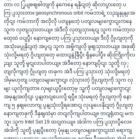
တာ၊ လ ြှပျစဈဓါတျကို နကေနေ ရနိုငျတဲ့ ဆိုလာပွားတှေ ပ
ကြျသှားတာ။ geosynchronous orbit ကမ်ဘာရဲ့ လညျနှုနျးအ
တိုငျး ကမ်ဘာကို အလိုလို ပတျနတေဲ့ ပတျလမျးကွောငျးကနေ
သူက လှတျသှားတယျ။ အဲဒီလို လှတျသှားရငျ သူက ကမ်ဘာ့လ
ထေုထဲ ဝငျပွီး နောကျတော့ ပကြျသှားတယျ။ ဒီလို ဂွိုဟျတုကို
အသုံးမပွုနိုငျတဲ့ အပွငျ သူက အမှိုကျလို ဖွဈသှားတယျ။ အခုဆို
သုံးလို့မရတဲ့ ဂွိဟျတုတှေ ထောငျနဲ့ခြီပွီး ရှိနပေါပွီ။ ဆိုးကြိုးကိုလ
ညျး သူတို့ မွငျလာပါတယျ။ အဲဒီတော့ နောကျပိုငျး သူတို့ လှှ
တျလိုကျတဲ့ ဂွိုဟျတု တခုက အဲဒီ ပကြျသှားတဲ့ သုံးလို့မရတဲ့
ဒါမှမဟုတျ ပတျလမျးကွောငျး လှဲသှားတဲ့ ဂွိုဟျတုကို သူက လှ
မျး ယူလိုကျတာ။ လှမျးယူပွီးတော့မှ သူ့ကို ပတျလမျးကွောငျး
အမှနျအတိုငျး ပွနျတငျပေးလို့ ရပွီ။ သုံးမရတဲ့ ဂွိုဟျတုကို နော
ကျ ၅ နှဈလောကျ ပွနျသုံးလို့ရအောငျ လုပျပေးနိုငျတဲ့ ဂွိုဟျတု
နောကျတခုကို ဒီနှဈထဲမှာ တငျလိုကျပါတယျ။ တငျရုံတငျ မက
ဘူး သူက Intel Set 19 ထငျတယျ။ အဲဒါက ပကြျသှားပွီလေ။
အဲဒါကို သူတို့ ပွနျပွီးတော့ ပုံမှနျ ပတျလမျးကွောငျးထဲ ရောကျ
အောငျ ပွနျထည့ျပေးလိုကျတယျ ခငျဗြ။ ဒီနှဈထဲမှာ အဲဒါ ထူး