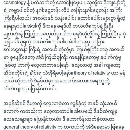
cosmology နဲ့ ပတ်သက်တဲ့ အောင်မြင်မှုပါ။ သူတို့က ဒီကျနော်တို့
ရဲ့ ကမ္ဘာပါဝင်တဲ့ နဂါးငွေ့တန်း လိုပဲ တခြားနဂါးငွေ့တန်း အကြီး
ကြီးရှိပါတယ်။ အလင်းနှစ် သန်းပေါင်း ထောင်ပေါင်းများစွာ ရှိတဲ့
နေရာမှာပါ။ အဲဒါကို ဒီကနေ ရေဒီယို တယ်လီစကုပ်နဲ့ ရိုးရိုး
မျက်လုံးနဲ့ ကြည့်တာမဟုတ်ဖူး ဒါက ရေဒီယိုလှိုင်းနဲ့ ကြည့်ပြီးမှ ပုံ
ပြန်ဖေါ်ယူရတဲ့ တယ်လီစကုပ်ပါ။ အဲဒါကနေမှ တခြား
နဂါးငွေ့တန်း ကြီးရဲ့ အလယ် တဲ့တဲ့မှာ ကြယ်စုကြီး တခု အလယ်
မှာ စုနေပြီးတော့ အဲဒီ ကြယ်စုကြီး ကနေပြီးတော့မှ ပေါက်ကွဲမှု
ဖြစ်တဲ့ ဟာကို လေ့လာတာပေါ့နော်။ လေ့လာတဲ့ အခါ ကျတော့
အိုင်စတိုင်းရဲ့ နှိုင်းရ သီအိုရီပေါ့နော်။ theory of relativity ဟာ မှန်
တယ် ဆိုတာကို ဒီနှစ်ထဲမှာ အထောက်အထား အရ သူတို့
တိတိကျကျ ပြောနိုင်တာပါ။
အမှန်ဆိုရင် ဒီဟာကို လေ့လာခဲ့တာ လွန်ခဲ့တဲ့ အနှစ် သုံးဆယ်
လောက် ကတည်းက လေ့လာတာပါ။ ဒါပေမယ့် ဒီနှစ်ထဲကျမှ
သေသေချာချာ ပြောနိုင်တယ်။ ဒီ ဟောကိန်းထုတ်ခဲ့တာဟာ
general theory of relativity က တကယ်ကို အဲဒီနေရာမှာ ဖြစ်နေ