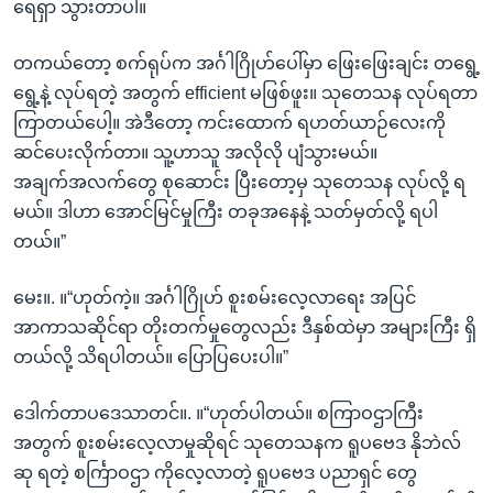
ရေရှာ သွားတာပါ။
တကယ်တော့ စက်ရုပ်က အင်္ဂါဂြိုဟ်ပေါ်မှာ ဖြေးဖြေးချင်း တရွေ့
ရွေ့နဲ့ လုပ်ရတဲ့ အတွက် efficient မဖြစ်ဖူး။ သုတေသန လုပ်ရတာ
ကြာတယ်ပေါ့။ အဲဒီတော့ ကင်းထောက် ရဟတ်ယာဉ်လေးကို
ဆင်ပေးလိုက်တာ။ သူ့ဟာသူ အလိုလို ပျံသွားမယ်။
အချက်အလက်တွေ စုဆောင်း ပြီးတော့မှ သုတေသန လုပ်လို့ ရ
မယ်။ ဒါဟာ အောင်မြင်မှုကြီး တခုအနေနဲ့ သတ်မှတ်လို့ ရပါ
တယ်။”
မေး။. ။“ဟုတ်ကဲ့။ အင်္ဂါဂြိုဟ် စူးစမ်းလေ့လာရေး အပြင်
အာကာသဆိုင်ရာ တိုးတက်မှုတွေလည်း ဒီနှစ်ထဲမှာ အများကြီး ရှိ
တယ်လို့ သိရပါတယ်။ ပြောပြပေးပါ။”
ဒေါက်တာပဒေသာတင်။. ။“ဟုတ်ပါတယ်။ စကြာဝဌာကြီး
အတွက် စူးစမ်းလေ့လာမှုဆိုရင် သုတေသနက ရူပဗေဒ နိုဘဲလ်
ဆု ရတဲ့ စင်္ကြာဝဌာ ကိုလေ့လာတဲ့ ရူပဗေဒ ပညာရှင် တွေ