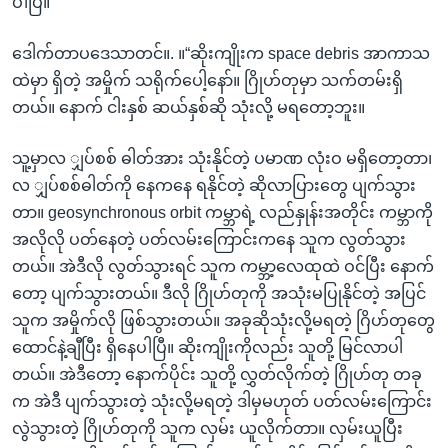
ပါပြီ။
ဒေါက်တာပဒေသာတင်။. ။“ဆိုးကျိုးက space debris အာကာသ
ထဲမှာ ရှိတဲ့ အမှိုက် သရိုက်ပေါ့နော်။ ဂြိုဟ်တုမှာ သက်တမ်းရှိ
တယ်။ နောက် ငါးနှစ် ဆယ်နှစ်ဆို သုံးလို့ မရတော့ဘူး။
သူ့မှာလ ျှပ်စစ် ဓါတ်အား သုံးနိုင်တဲ့ ပမာဏ လုံးဝ မရှိတော့တာ၊
လ ျှပ်စစ်ဓါတ်ကို နေကနေ ရနိုင်တဲ့ ဆိုလာပြားတွေ ပျက်သွား
တာ။ geosynchronous orbit ကမ္ဘာရဲ့ လည်နှုန်းအတိုင်း ကမ္ဘာကို
အလိုလို ပတ်နေတဲ့ ပတ်လမ်းကြောင်းကနေ သူက လွတ်သွား
တယ်။ အဲဒီလို လွတ်သွားရင် သူက ကမ္ဘာ့လေထုထဲ ဝင်ပြီး နောက်
တော့ ပျက်သွားတယ်။ ဒီလို ဂြိုဟ်တုကို အသုံးမပြုနိုင်တဲ့ အပြင်
သူက အမှိုက်လို ဖြစ်သွားတယ်။ အခုဆိုသုံးလို့မရတဲ့ ဂြိဟ်တုတွေ
ထောင်နဲ့ချီပြီး ရှိနေပါပြီ။ ဆိုးကျိုးကိုလည်း သူတို့ မြင်လာပါ
တယ်။ အဲဒီတော့ နောက်ပိုင်း သူတို့ လွှတ်လိုက်တဲ့ ဂြိုဟ်တု တခု
က အဲဒီ ပျက်သွားတဲ့ သုံးလို့မရတဲ့ ဒါမှမဟုတ် ပတ်လမ်းကြောင်း
လွဲသွားတဲ့ ဂြိုဟ်တုကို သူက လှမ်း ယူလိုက်တာ။ လှမ်းယူပြီး