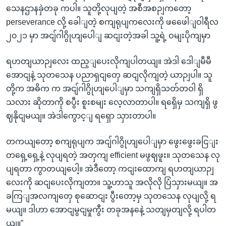
သေနဌာနခှဲတခု ကပါ။ သူတို့လုပျတဲ့ အစီအစဉျကတော့
perseverance လို့ ခေါျတဲ့ စကျရုပျကလေးကို ဖဖေေါျဝါရီလ
၂၀၂၁ မှာ အငျ်ဂါဂွိုဟျပေါျ ဆငျးတဲ့အခါ သူ့ရဲ့ ဝမျးပိုကျမှာ
ရဟတျယာဉျလေး ထည့ျပေးလိုကျပါတယျ။ အဲဒါ ဒေါျမီမီ
အောငျနဲ့ သုတသေန ပညာရှငျတှေ ဆငျလိုကျတဲ့ ယာဉျပါ။ သူ
တို့က အဓိက က အငျ်ဂါဂွိုဟျပေါျမှာ သကျရှိသတ်တဝါ ရှိ
သလား ဆိုတာကို စပွီး စူးစမျး လေ့လာတာပါ။ ရရှေိမှ သကျရှိ ဖွ
ဈနိုငျမယျ။ အဲဒါကွောင့ျ ရရှော သှားတာပါ။
တကယျတော့ စကျရုပျက အငျ်ဂါဂွိုဟျပေါျမှာ ဖွေးဖွေးခငြျး
တရှေ့ရှေ့နဲ့ လုပျရတဲ့ အတှကျ efficient မဖွဈဖူး။ သုတသေန လု
ပျရတာ ကွာတယျပေါ့။ အဲဒီတော့ ကငျးထောကျ ရဟတျယာဉျ
လေးကို ဆငျပေးလိုကျတာ။ သူ့ဟာသူ အလိုလို ပြံသှားမယျ။ အ
ခကြျအလကျတှေ စုဆောငျး ပွီးတော့မှ သုတသေန လုပျလို့ ရ
မယျ။ ဒါဟာ အောငျမွငျမှုကွီး တခုအနနေဲ့ သတျမှတျလို့ ရပါတ
ယျ။”