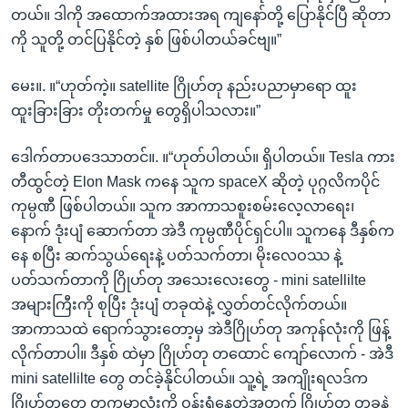
တယ်။ ဒါကို အထောက်အထားအရ ကျနော်တို့ ပြောနိုင်ပြီ ဆိုတာ
ကို သူတို့ တင်ပြနိုင်တဲ့ နှစ် ဖြစ်ပါတယ်ခင်ဗျ။”
မေး။. ။“ဟုတ်ကဲ့။ satellite ဂြိုဟ်တု နည်းပညာမှာရော ထူး
ထူးခြားခြား တိုးတက်မှု တွေရှိပါသလား။”
ဒေါက်တာပဒေသာတင်။. ။“ဟုတ်ပါတယ်။ ရှိပါတယ်။ Tesla ကား
တီထွင်တဲ့ Elon Mask ကနေ သူက spaceX ဆိုတဲ့ ပုဂ္ဂလိကပိုင်
ကုမ္ပဏီ ဖြစ်ပါတယ်။ သူက အာကာသစူးစမ်းလေ့လာရေး၊
နောက် ဒုံးပျံ ဆောက်တာ အဲဒီ ကုမ္ပဏီပိုင်ရှင်ပါ။ သူကနေ ဒီနှစ်က
နေ စပြီး ဆက်သွယ်ရေးနဲ့ ပတ်သက်တာ၊ မိုးလေဝဿ နဲ့
ပတ်သက်တာကို ဂြိုဟ်တု အသေးလေးတွေ - mini satellilte
အများကြီးကို စုပြီး ဒုံးပျံ တခုထဲနဲ့ လွှတ်တင်လိုက်တယ်။
အာကာသထဲ ရောက်သွားတော့မှ အဲဒီဂြိုဟ်တု အကုန်လုံးကို ဖြန့်
လိုက်တာပါ။ ဒီနှစ် ထဲမှာ ဂြိုဟ်တု တထောင် ကျော်လောက် - အဲဒီ
mini satellilte တွေ တင်ခဲ့နိုင်ပါတယ်။ သူ့ရဲ့ အကျိုးရလဒ်က
ဂြိုဟ်တုတွေ တကမ္ဘာလုံးကို ဝန်းရံနေတဲ့အတွက် ဂြိုဟ်တု တခုနဲ့