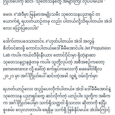
ဂြိုဟ်ပေါ်ကို ဆင်း- သုတေသနတွေ အများကြီး လုပ်ပါမယ်။ ”
မေး။. ။“အဲဒီမှာ မြန်မာအမျိုးသမီး သုတေသနပညာရှင် တ
ယောက်ရဲ့ ရဟတ်ယာဉ်တခု လည်း ပါတယ်လို့သိရပါတယ်။ အဲဒါ
လေး ပြောပြပေးပါ။”
ဒေါက်တာပဒေသာတင်။. ။“ဟုတ်ပါတယ်။ အဲဒါ အလွန်
စိတ်ဝင်စားဖို့ ကောင်းပါတယ်။ဒေါ်မီမီအောင်ပါ။ Jet Propulsion
Lab ကပါ။ ကယ်လီဖိုးနီးယား တောင်ပိုင်းမှာ ရှိတဲ့နာဆာ
သုတေသနဌာနခွဲတခု ကပါ။ သူတို့လုပ်တဲ့ အစီအစဉ်ကတော့
perseverance လို့ ခေါ်တဲ့ စက်ရုပ်ကလေးကို ဖေဖေါ်ဝါရီလ
၂၀၂၁ မှာ အင်္ဂါဂြိုဟ်ပေါ် ဆင်းတဲ့အခါ သူ့ရဲ့ ဝမ်းပိုက်မှာ
ရဟတ်ယာဉ်လေး ထည့်ပေးလိုက်ပါတယ်။ အဲဒါ ဒေါ်မီမီအောင်နဲ့
သုတေသန ပညာရှင်တွေ ဆင်လိုက်တဲ့ ယာဉ်ပါ။ သူတို့က အဓိက
က အင်္ဂါဂြိုဟ်ပေါ်မှာ သက်ရှိသတ္တဝါ ရှိသလား ဆိုတာကို စပြီး
စူးစမ်း လေ့လာတာပါ။ ရေရှိမှ သက်ရှိ ဖြစ်နိုင်မယ်။ အဲဒါကြောင့်