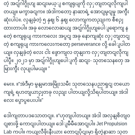
တဲ့ အငျ်ဂါဂွိုဟျ ဆငျးမယ့ျ စကျရုပျကို လှှတျတငျလိုကျပါ
တယျ။ မကွာခငျက။ အဲဒါကတော့ နာဆာရဲ့ အောငျမွငျမှု အကွီး
ဆုံးပါပဲ။. လှနျခဲ့တဲ့ ၅ နှဈ ၆ နှဈ လောကျကတညျးက စီစဉျ
ထားတာပါ။ အခု လောလောဆယျ အငျ်ဂါဂွိုဟျပေါျရောကျ န
တေဲ့ စကျရုပျ ကားကလေး အပွငျ အခု နောကျဆုံး လှှတျတငျ
တဲ့ စကျရုပျ ကားကလေးကတော့ perseverance လို့ ခေါျပါတ
ယျ။ လှနျခဲ့တဲ့ လေး ငါး ခွောကျလ တုနျးက လှှတျတငျလိုကျ
ပါပွီ။ ၂၀၂၁ မှာ အငျ်ဂါဂွိုဟျပေါျကို ဆငျး- သုတသေနတှေ အ
မြားကွီး လုပျပါမယျ။ ”
မေး။. ။“အဲဒီမှာ မွနျမာအမြိုးသမီး သုတသေနပညာရှငျ တယော
ကျရဲ့ ရဟတျယာဉျတခု လညျး ပါတယျလို့သိရပါတယျ။ အဲဒါ
လေး ပွောပွပေးပါ။”
ဒေါကျတာပဒသောတငျ။. ။“ဟုတျပါတယျ။ အဲဒါ အလှနျစိတျဝ
ငျစားဖို့ ကောငျးပါတယျ။ ဒေါျမီမီအောငျပါ။ Jet Propulsion
Lab ကပါ။ ကယျလီဖိုးနီးယား တောငျပိုငျးမှာ ရှိတဲ့နာဆာ သုတ