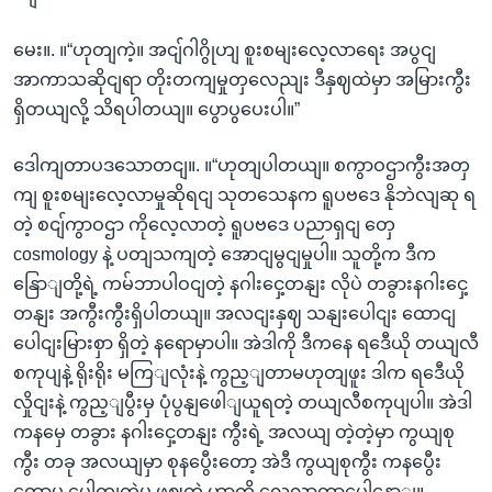
မေး။. ။“ဟုတျကဲ့။ အငျ်ဂါဂွိုဟျ စူးစမျးလေ့လာရေး အပွငျ
အာကာသဆိုငျရာ တိုးတကျမှုတှလေညျး ဒီနှဈထဲမှာ အမြားကွီး
ရှိတယျလို့ သိရပါတယျ။ ပွောပွပေးပါ။”
ဒေါကျတာပဒသောတငျ။. ။“ဟုတျပါတယျ။ စကွာဝဌာကွီးအတှ
ကျ စူးစမျးလေ့လာမှုဆိုရငျ သုတသေနက ရူပဗဒေ နိုဘဲလျဆု ရ
တဲ့ စငျ်ကွာဝဌာ ကိုလေ့လာတဲ့ ရူပဗဒေ ပညာရှငျ တှေ
cosmology နဲ့ ပတျသကျတဲ့ အောငျမွငျမှုပါ။ သူတို့က ဒီက
နြောျတို့ရဲ့ ကမ်ဘာပါဝငျတဲ့ နဂါးငှေ့တနျး လိုပဲ တခွားနဂါးငှေ့
တနျး အကွီးကွီးရှိပါတယျ။ အလငျးနှဈ သနျးပေါငျး ထောငျ
ပေါငျးမြားစှာ ရှိတဲ့ နရောမှာပါ။ အဲဒါကို ဒီကနေ ရဒေီယို တယျလီ
စကုပျနဲ့ ရိုးရိုး မကြျလုံးနဲ့ ကွည့ျတာမဟုတျဖူး ဒါက ရဒေီယို
လှိုငျးနဲ့ ကွည့ျပွီးမှ ပုံပွနျဖေါျယူရတဲ့ တယျလီစကုပျပါ။ အဲဒါ
ကနမှေ တခွား နဂါးငှေ့တနျး ကွီးရဲ့ အလယျ တဲ့တဲ့မှာ ကွယျစု
ကွီး တခု အလယျမှာ စုနပွေီးတော့ အဲဒီ ကွယျစုကွီး ကနပွေီး
တော့မှ ပေါကျကှဲမှု ဖွဈတဲ့ ဟာကို လေ့လာတာပေါ့နောျ။