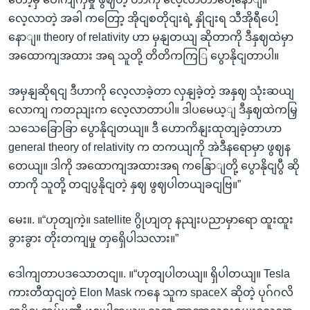
လေ့လာတဲ့ အခါ ကတြော့ အိုငျစတိုငျးရဲ့ နှိုငျးရ သီအိုရီပေါ့
နောျ။ theory of relativity ဟာ မှနျတယျ ဆိုတာကို ဒီနှဈထဲမှာ
အထောကျအထား အရ သူတို့ တိတိကကြြ ပွောနိုငျတာပါ။
အမှနျဆိုရငျ ဒီဟာကို လေ့လာခဲ့တာ လှနျခဲ့တဲ့ အနှဈ သုံးဆယျ
လောကျ ကတညျးက လေ့လာတာပါ။ ဒါပမေယ့ျ ဒီနှဈထဲကမြှ
သသေခြောခြာ ပွောနိုငျတယျ။ ဒီ ဟောကိနျးထုတျခဲ့တာဟာ
general theory of relativity က တကယျကို အဲဒီနရောမှာ ဖွဈန
တေယျ။ ဒါကို အထောကျအထားအရ ကနြောျတို့ ပွောနိုငျပွီ ဆို
တာကို သူတို့ တငျပွနိုငျတဲ့ နှဈ ဖွဈပါတယျခငျဗြ။”
မေး။. ။“ဟုတျကဲ့။ satellite ဂွိုဟျတု နညျးပညာမှာရော ထူးထူး
ခွားခွား တိုးတကျမှု တှရှေိပါသလား။”
ဒေါကျတာပဒသောတငျ။. ။“ဟုတျပါတယျ။ ရှိပါတယျ။ Tesla
ကားတီထှငျတဲ့ Elon Mask ကနေ သူက spaceX ဆိုတဲ့ ပုဂ်ဂလိ