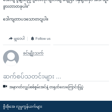
ခွားတာတခုပါ။”
ဒေါကျတာပဒသောတငျပါ။
မျှဝေပါ
Follow us
ခင်မျိုးသက်
ဆက်စပ်သတင်းများ ...
အနာဂတ်လျှပ်စစ်စွမ်းအင်နဲ့ တရုတ်လေကြောင်းပြပွဲ
ဗွီအိုအေ လူမှုကွန်ယက်များ