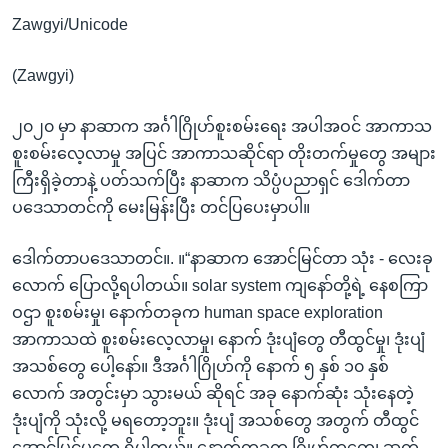
Zawgyi/Unicode
(Zawgyi)
၂၀၂၀ မှာ နာဆာက အင်္ဂါဂြိုဟ်စူးစမ်းရေး အပါအဝင် အာကာသ
စူးစမ်းလေ့လာမှု အပြင် အာကာသဆိုင်ရာ တိုးတက်မှုတွေ အများ
ကြီးရှိခဲ့တာနဲ့ ပတ်သက်ပြီး နာဆာက သိပ္ပံပညာရှင် ဒေါက်တာ
ပဒေသာတင်ကို မေးမြန်းပြီး တင်ပြပေးမှာပါ။
ဒေါက်တာပဒေသာတင်။. ။“နာဆာက အောင်မြင်တာ သုံး - လေးခု
လောက် ပြောလို့ရပါတယ်။ solar system ကျနော်တို့ရဲ့ နေစကြာ
ဝဌာ စူးစမ်းမှု၊ နောက်တခုက human space exploration
အာကာသထဲ စူးစမ်းလေ့လာမှု၊ နောက် ဒုံးပျံတွေ တီထွင်မှု၊ ဒုံးပျံ
အသစ်တွေ ပေါ့နော်။ ဒီအင်္ဂါဂြိုဟ်ကို နောက် ၅ နှစ် ၁၀ နှစ်
လောက် အတွင်းမှာ သွားမယ် ဆိုရင် အခု နောက်ဆုံး သုံးနေတဲ့
ဒုံးပျံကို သုံးလို့ မရတော့ဘူး။ ဒုံးပျံ အသစ်တွေ အတွက် တီထွင်
အောင်မြင်မှုတွေ ရှိပါတယ်။ နောက်တခုက ဂြိုဟ်တုတွေ၊ ဆက်