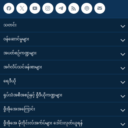
သတင်း
၀န်ဆောင်မှုများ
အပတ်စဉ်ကဏ္ဍများ
အင်္ဂလိပ်သင်ခန်းစာများ
ရေဒီယို
ရုပ်သံအစီအစဉ်နှင့် ဗွီဒီယိုကဏ္ဍများ
ဗွီအိုအေအကြောင်း
ဗွီအိုအေ မိုဘိုင်းလ်အက်ပ်များ ဒေါင်းလုတ်ယူရန်