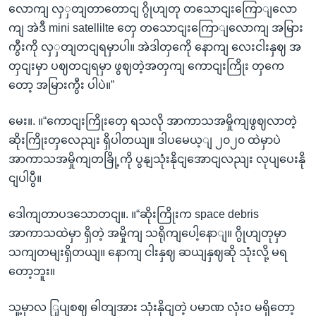
လောကျ လှှတျတာတောငျ ဂွိုဟျတု တသောငျးကြောျလော
ကျ အဲဒီ mini satellilte တှေ တသောငျးကြောျလောကျ အမြား
ကွီးကို လှှတျတငျရမှာပါ။ အဲဒါတှကေို နောကျ လေးငါးနှဈ အ
တှငျးမှာ ပဈတငျရမှာ ဖွဈတဲ့အတှကျ ကောငျးကြိုး တှကေ
တော့ အမြားကွီး ပါပဲ။”
မေး။. ။“ကောငျးကြိုးတှေ ရသလို အာကာသအမှိုကျဖွဈလာတဲ့
ဆိုးကြိုးတှလေညျး ရှိပါတယျ။ ဒါပမေယ့ျ ၂၀၂၀ ထဲမှာပဲ
အာကာသအမှိုကျတခြို့ကို ပွနျသုံးနိုငျအောငျလညျး လုပျပေးနို
ငျပါပွီ။
ဒေါကျတာပဒသောတငျ။. ။“ဆိုးကြိုးက space debris
အာကာသထဲမှာ ရှိတဲ့ အမှိုကျ သရိုကျပေါ့နောျ။ ဂွိုဟျတုမှာ
သကျတမျးရှိတယျ။ နောကျ ငါးနှဈ ဆယျနှဈဆို သုံးလို့ မရ
တော့ဘူး။
သူ့မှာလ ြှပျစဈ ဓါတျအား သုံးနိုငျတဲ့ ပမာဏ လုံးဝ မရှိတော့