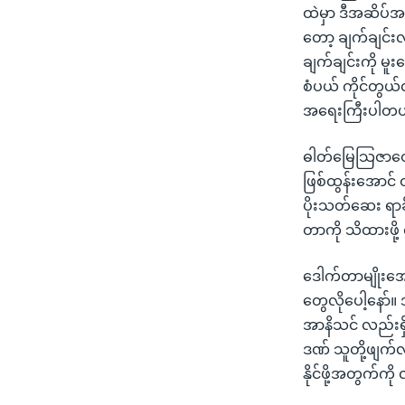
ထဲမှာ ဒီအဆိပ်အတ
တော့ ချက်ချင်း
ချက်ချင်းကို မူ
စံပယ် ကိုင်တွယ
အရေးကြီးပါတယ
ဓါတ်မြေသြဇာတွေ
ဖြစ်ထွန်းအောင် 
ပိုးသတ်ဆေး ရာခ
တာကို သိထားဖို့
ဒေါက်တာမျိုးအေ
တွေလိုပေါ့နော်
အာနိသင် လည်းရှ
ဒဏ် သူတို့ဖျက်လ
နိုင်ဖို့အတွက်က