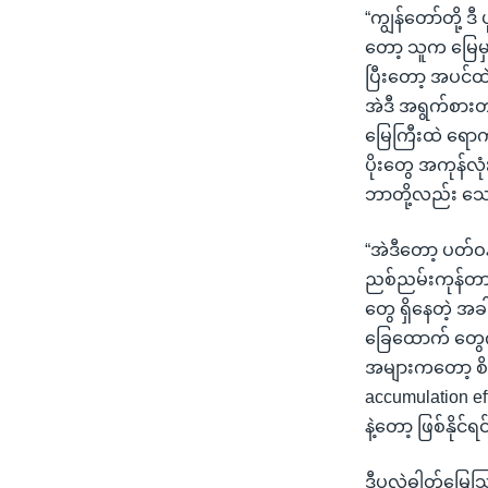
“ကျွန်တော်တို့ ဒ
တော့ သူက မြေမ
ပြီးတော့ အပင်
အဲဒီ အရွက်စား
မြေကြီးထဲ ရောက
ပိုးတွေ အကုန်လ
ဘာတို့လည်း သေ
“အဲဒီတော့ ပတ်ဝန
ညစ်ညမ်းကုန်တာပ
တွေ ရှိနေတဲ့ အခ
ခြေထောက် တွေကနေ
အများကတော့ စိမ့
accumulation ef
နဲ့တော့ ဖြစ်နို
ဒီပုလဲဓါတ်မြေ