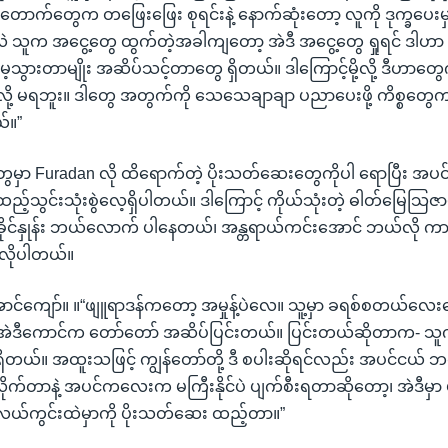
ောက်တွေက တဖြေးဖြေး စုရင်းနဲ့ နောက်ဆုံးတော့ လူကို ဒုက္ခပေးမှာ
လဲ သူက အငွေ့တွေ ထွက်တဲ့အခါကျတော့ အဲဒီ အငွေ့တွေ ရှုရင် ဒါဟ
းမေ့သွားတာမျိုး အဆိပ်သင့်တာတွေ ရှိတယ်။ ဒါကြောင့်မို့လို့ ဒီဟ
်လို့ မရဘူး။ ဒါတွေ အတွက်ကို သေသေချာချာ ပညာပေးဖို့ ကိစ္စတွေ
်။”
မှာ Furadan လို ထိရောက်တဲ့ ပိုးသတ်ဆေးတွေကိုပါ ရောပြီး အပင
ထည့်သွင်းသုံးစွဲလေ့ရှိပါတယ်။ ဒါကြောင့် ကိုယ်သုံးတဲ့ ဓါတ်မြေသြဇ
ိုင်နှုန်း ဘယ်လောက် ပါနေတယ်၊ အန္တရာယ်ကင်းအောင် ဘယ်လို က
 လိုပါတယ်။
ာင်ကျော်။ ။“ဖျူရာဒန်ကတော့ အမှုန့်ပဲလေ။ သူ့မှာ ခရစ်စတယ်လေ
။ အဲဒီကောင်က တော်တော် အဆိပ်ပြင်းတယ်။ ပြင်းတယ်ဆိုတာက- သူက ပ
ိတယ်။ အထူးသဖြင့် ကျွန်တော်တို့ ဒီ စပါးဆိုရင်လည်း အပင်ငယ် ဘဝ
ိုက်တာနဲ့ အပင်ကလေးက မကြီးနိုင်ပဲ ပျက်စီးရတာဆိုတော့၊ အဲဒီမှာ ပ
ို လယ်ကွင်းထဲမှာကို ပိုးသတ်ဆေး ထည့်တာ။”