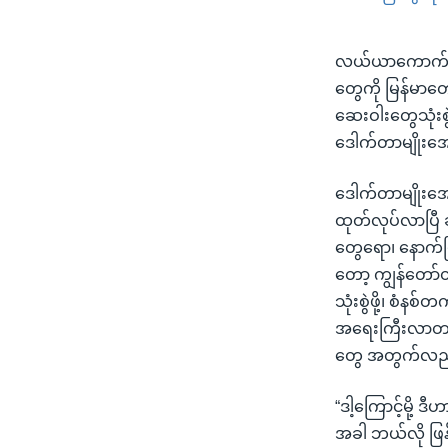
လယ်ယာကောက်ပဲသီ
တွေကို မြန်မာ
ဆေးဝါးတွေသုံးစွ
ဒေါက်တာမျိုးအေ
ဒေါက်တာမျိုးအေ
ထုတ်လုပ်လာပြီ 
တွေရော၊ နောက်ပ
တော့ ကျွန်တော်တ
သုံးစွဲဖို့၊ စံနစ
အရေးကြီးလာတယ်
တွေ အတွက်လည်း
“ဒါ့ကြောင့်မို့ ဒ
အခါ ဘယ်လို ဖြန