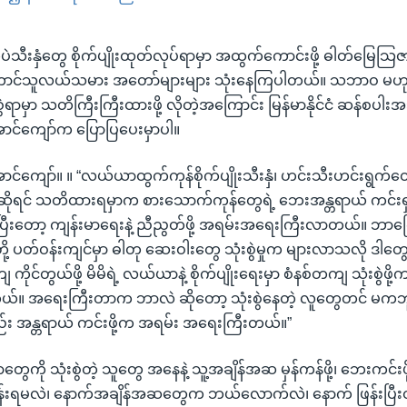
EMBED
းနှံတွေ စိုက်ပျိုးထုတ်လုပ်ရာမှာ အထွက်ကောင်းဖို့ ဓါတ်မြေသြဇာ
တောင်သူလယ်သမား အတော်များများ သုံးနေကြပါတယ်။ သဘာဝ မဟုတ
ဲရာမှာ သတိကြီးကြီးထားဖို့ လိုတဲ့အကြောင်း မြန်မာနိုင်ငံ ဆန်စပါ
ာင်ကျော်က ပြောပြပေးမှာပါ။
ာင်ကျော်။ ။ “လယ်ယာထွက်ကုန်စိုက်ပျိုးသီးနှံ၊ ဟင်းသီးဟင်းရွက
ဆိုရင် သတိထားရမှာက စားသောက်ကုန်တွေရဲ့ ဘေးအန္တရာယ် ကင်းရှ
ြီးတော့ ကျန်းမာရေးနဲ့ ညီညွတ်ဖို့ အရမ်းအရေးကြီးလာတယ်။ ဘာကြ
ို့ ပတ်ဝန်းကျင်မှာ ဓါတု ဆေးဝါးတွေ သုံးစွဲမှုက များလာသလို ဒါတွ
်တကျ ကိုင်တွယ်ဖို့ မိမိရဲ့ လယ်ယာနဲ့ စိုက်ပျိုးရေးမှာ စံနစ်တကျ သုံးစွဲဖိ
။ အရေးကြီးတာက ဘာလဲ ဆိုတော့ သုံးစွဲနေတဲ့ လူတွေတင် မကဘူး။
 အန္တရာယ် ကင်းဖို့က အရမ်း အရေးကြီးတယ်။”
ီဟာတွေကို သုံးစွဲတဲ့ သူတွေ အနေနဲ့ သူ့အချိန်အဆ မှန်ကန်ဖို့၊ ဘေးကင်းဖို
်းရမလဲ၊ နောက်အချိန်အဆတွေက ဘယ်လောက်လဲ၊ နောက် ဖြန်းပြီးတဲ့