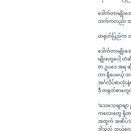
ဒေါက်တာမျိုးအ
ဘက်ကလည်း အမျ
တရုတ်ပြည်က ဘယ
ဒေါက်တာမျိုးအော
မျိုးတွေပေါ့ တံဆိ
ဇာ ဥပဒေ အရ ဆို
တာ ရှိပေမယ့် တ
အင်္ဂလိပ်စာလုံး
ဒီ တရုတ်စာတွေပ
“သေသေချာချာ ညွှန
ကလေးတွေ ရှိတယ်
အတွက် အဆိပ်သင့
ဒါသည် ဘယ်လောက