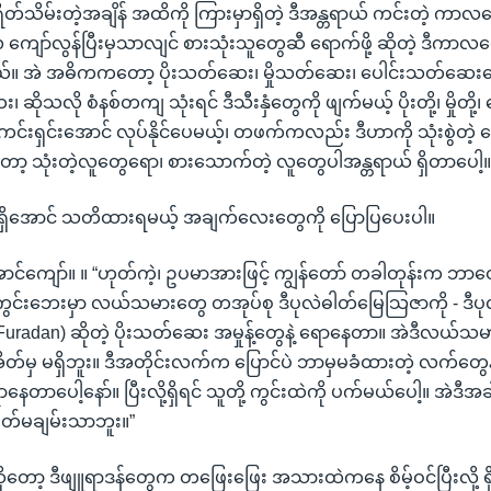
ိတ်သိမ်းတဲ့အချိန် အထိကို ကြားမှာရှိတဲ့ ဒီအန္တရာယ် ကင်းတဲ့ ကာလ
ျော်လွန်ပြီးမှသာလျင် စားသုံးသူတွေဆီ ရောက်ဖို့ ဆိုတဲ့ ဒီကာ
။ အဲ အဓိကကတော့ ပိုးသတ်ဆေး၊ မှိုသတ်ဆေး၊ ပေါင်းသတ်ဆေး
ိုသလို စံနစ်တကျ သုံးရင် ဒီသီးနှံတွေကို ဖျက်မယ့် ပိုးတို့၊ မှိုတို့၊ 
်းရှင်းအောင် လုပ်နိုင်ပေမယ့်၊ တဖက်ကလည်း ဒီဟာကို သုံးစွဲတဲ့ န
ာ့ သုံးတဲ့လူတွေရော၊ စားသောက်တဲ့ လူတွေပါအန္တရာယ် ရှိတာပေါ့။
 မရှိအောင် သတိထားရမယ့် အချက်လေးတွေကို ပြောပြပေးပါ။
ာင်ကျော်။ ။ “ဟုတ်ကဲ့၊ ဥပမာအားဖြင့် ကျွန်တော် တခါတုန်းက ဘာတ
ွင်းဘေးမှာ လယ်သမားတွေ တအုပ်စု ဒီပုလဲဓါတ်မြေသြဇာကို - ဒီပ
(Furadan) ဆိုတဲ့ ပိုးသတ်ဆေး အမှုန့်တွေနဲ့ ရောနေတာ။ အဲဒီလယ်သ
်မှ မရှိဘူး။ ဒီအတိုင်းလက်က ပြောင်ပဲ ဘာမှမခံထားတဲ့ လက်တွေနဲ
ာနေတာပေါ့နော်။ ပြီးလို့ရှိရင် သူတို့ ကွင်းထဲကို ပက်မယ်ပေါ့။ အဲဒီ
ိတ်မချမ်းသာဘူး။”
ုတော့ ဒီဖျူရာဒန်တွေက တဖြေးဖြေး အသားထဲကနေ စိမ့်ဝင်ပြီးလို့ ရှိရ