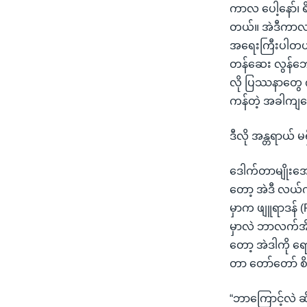
ကာလ ပေါ့နော်၊ ရ
တယ်။ အဲဒီကာလ က
အရေးကြီးပါတယ်
တန်ဆေး လွန်ဘေး၊ ဆ
လို ပြဿနာတွေ ကင
ကန်တဲ့ အခါကျတေ
ဒီလို အန္တရာယ်
ဒေါက်တာမျိုးအေ
တော့ အဲဒီ လယ်က
မှာက ဖျူရာဒန် 
မှာလဲ ဘာလက်အိတ
တော့ အဲဒါကို ရေ
တာ တော်တော် စ
“ဘာကြောင့်လဲ ဆိ