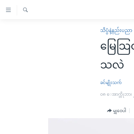
သုံး
ရ
ရှာဖွေ
လွယ်ကူ
မူလစာမျက်နှာ
သိပ္ပံနဲ့နည်းပညာ
ရ
စေ
မြန်မာ
လာ
မြေသြဇ
သည့်
ဒ်
ကမ္ဘာ့သတင်းများ
Link
ဗွီဒီယို
နိုင်ငံတကာ
သလဲ
များ
သတင်းလွတ်လပ်ခွင့်
အမေရိကန်
ပင်မ
ရပ်ဝန်းတခု လမ်းတခု အလွန်
တရုတ်
ခင်မျိုးသက်
အကြောင်းအရာ
အင်္ဂလိပ်စာလေ့လာမယ်
အစ္စရေး-ပါလက်စတိုင်း
၀၈ ေအာက္တိုဘာ၊
သို့
အပတ်စဉ်ကဏ္ဍများ
အမေရိကန်သုံးအီဒီယံ
ကျော်
မျှဝေပါ
ကြည့်
ရေဒီယိုနှင့်ရုပ်သံ အချက်အလက်များ
မကြေးမုံရဲ့ အင်္ဂလိပ်စာ
ရေဒီယို
ရန်
ရေဒီယို/တီဗွီအစီအစဉ်
ရုပ်ရှင်ထဲက အင်္ဂလိပ်စာ
တီဗွီ
ပင်မ