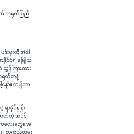
က် တရုတ်ပြည်
်းဖူးတို့ အဲဒါ
ာနိုင်ငံရဲ့ မြေသြ
ဲ ညွှန်ကြားထား
ရုတ်စာနဲ့
ါ့နော်။ ကျန်တာ
ရာခိုင်နှုန်း
ိတတ်တဲ့ အပင်
န်းကလေးတွေ။ အဲ
ဘူး။ တကယ်တမ်း