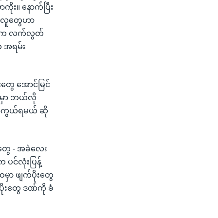
ကိုး။ နောက်ပြီး
ာ လူတွေဟာ
ာတွေက လက်လွတ်
က အရမ်း
်တွေ အောင်မြင်
ာမှာ ဘယ်လို
ာကွယ်ရမယ် ဆို
းတွေ - အခဲလေး
င်လုံးပြန့်
မှာ ဖျက်ပိုးတွေ
ိုးတွေ ဒဏ်ကို ခံ