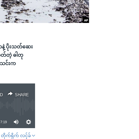
နဲ့ ပိုးသတ်ဆေး
်တဲ့ ဓါတု
းအသင်းက
D
SHARE
7:19
တိုက်ရိုက် လင့်ခ်