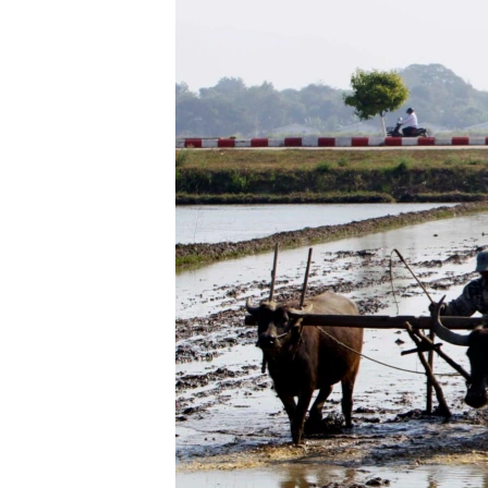
သုတပဒေသာ အင်္ဂလိပ်စာ
အ
ညွန်း
စာမျက်နှာ
သို့
ကျော်
ကြည့်
ရန်
ရှာဖွေ
ရန်
နေရာ
သို့
ကျော်
ရန်