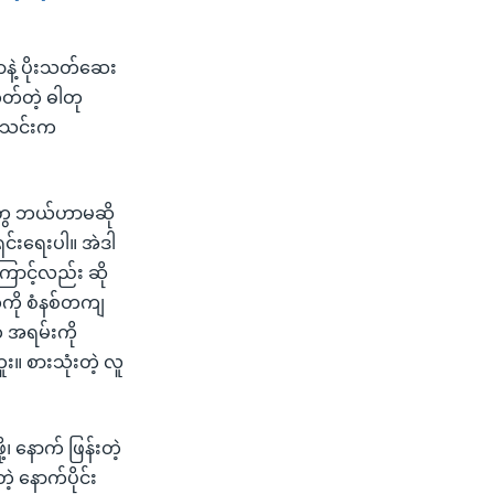
SHARE
နဲ့ ပိုးသတ်ဆေး
်တဲ့ ဓါတု
းအသင်းက
်တွေ ဘယ်ဟာမဆို
င်းရေးပါ။ အဲဒါ
ောင့်လည်း ဆို
ေကို စံနစ်တကျ
ု့က အရမ်းကို
 စားသုံးတဲ့ လူ
့၊ နောက် ဖြန်းတဲ့
 နောက်ပိုင်း