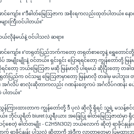
ောင်ကျော်။ ။“ဒီဓါတ်မြေသြဇာက အစိုးရကလည်းထုတ်ပါတယ်။ နော
ားကြီးဝင်ပါတယ်။”
်လိုနံမယ်နဲ့ ဝင်ပါသလဲ ဆရာ။
င်ကျော်။ ။“တရုတ်ပြည်ဘက်ကတော့ တရုတ်စာတွေနဲ့ ရွှေတောင်တို့ ပန
ပ် အမျိုးမျိုးနဲ့ ဝင်တယ်။ ရှင်းရှင်း ပြောရရင်တော့ ကျွန်တော်တို့ မြန်မ
ရင်တော့ ဘယ်မြေသြဇာ မဆို မြန်မာလို ပါရမယ် ဆိုပြီးတော့ တခါထ
ရုတ်ပြည်က ဝင်သမျှ မြေသြဇာမှာတော့ မြန်မာလို တခါမှ မပါဘူး။ တ
နဲ့။ အင်္ဂလိပ် စာလုံးဆိုတာကလည်း ဂဏန်းတွေကပဲ အင်္ဂလိပ်ဂဏန်း ပေ
ဲ ပါတယ်။”
်ကြားထားတာက ကျွန်တော်တို့ ဒီ ပုလဲ ဆိုလို့ ရှိရင် သူ့ရဲ့ မသန့်စင်တဲ့ 
။ ဘိုင်ယူရိတ် biuret (ယူရီးယား အခြေပြု ဓါတ်မြေသြဇာထဲမှာ ရှ
်စေတဲ့ ဓါတ်တမျိုး - C2H5N3O2) ဘယ်လောက် ဆိုတဲ့ ရာခိုင်နှု
် ရာခိုင်နှုန်း ပါသလဲ ဆိုတာကို အဲဒီက လာတာတွေမှာ ပြမထား