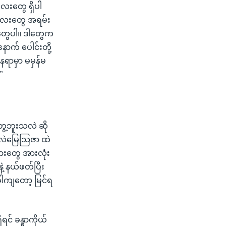
လေးတွေ ရှိပါ
လလေးတွေ အရမ်း
တွေပါ။ ဒါတွေက
နောက် ပေါင်းတို့
ေရာမှာ မမှန်မ
”
ွေ့ဘူးသလဲ ဆို
ုလဲမြေသြဇာ ထဲ
မားတွေ အားလုံး
့ နယ်ဖတ်ပြီး
အခါကျတော့ မြင်ရ
င် ခန္ဓာကိုယ်