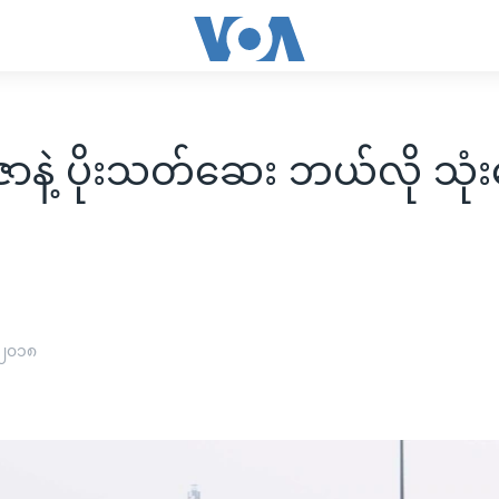
ာနဲ့ ပိုးသတ်ဆေး ဘယ်လို သုံ
 ၂၀၁၈