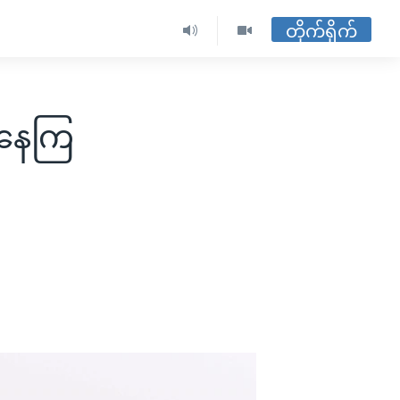
တိုက်ရိုက်
းနေကြ