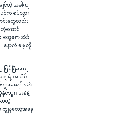
်းချင်တဲ့ အခါကျ
င်က စုပ်သွား
ောင်းတွေလည်း
းတဲ့ကောင်
း တွေရော အဲဒီ
နောက် မြွေတို့
 ဖြစ်ပြီးတော့
တွေရဲ့ အဆိပ်
်သွားနေရင် အဲဒီ
င်ဘူး။ အနဲနဲ့
လာတဲ့
်က ကျွန်တော့်အနေ