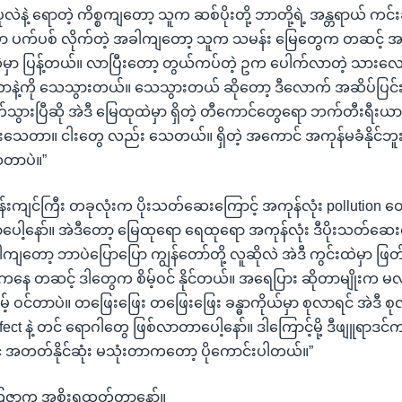
ီ ပုလဲနဲ့ ရောတဲ့ ကိစ္စကျတော့ သူက ဆစ်ပိုးတို့ ဘာတို့ရဲ့ အန္တရာယ် ကင
ှာ ပက်ပစ် လိုက်တဲ့ အခါကျတော့ သူက သမန်း မြေတွေက တဆင့် အပ
ထဲမှာ ပြန့်တယ်။ လာပြီးတော့ တွယ်ကပ်တဲ့ ဥက ပေါက်လာတဲ့ သားလ
တာနဲ့ကို သေသွားတယ်။ သေသွားတယ် ဆိုတော့ ဒီလောက် အဆိပ်ပြင်
်သွားပြီဆို အဲဒီ မြေထုထဲမှာ ရှိတဲ့ တီကောင်တွေရော ဘက်တီးရီးယာ
ုံးသေတာ။ ငါးတွေ လည်း သေတယ်။ ရှိတဲ့ အကောင် အကုန်မခံနိုင်ဘူး။ 
တာပဲ။”
်းကျင်ကြီး တခုလုံးက ပိုးသတ်ဆေးကြောင့် အကုန်လုံး pollution တွေ
ေါ့နော်။ အဲဒီတော့ မြေထုရော ရေထုရော အကုန်လုံး ဒီပိုးသတ်ဆေး
ါကျတော့ ဘာပဲပြောပြော ကျွန်တော်တို့ လူဆိုလဲ အဲဒီ ကွင်းထဲမှာ ဖြတ
 တဆင့် ဒါတွေက စိမ့်ဝင် နိုင်တယ်။ အရေပြား ဆိုတာမျိုးက မလုံနို
် ဝင်တာပဲ။ တဖြေးဖြေး တဖြေးဖြေး ခန္ဓာကိုယ်မှာ စုလာရင် အဲဒီ စု
fect နဲ့ တင် ရောဂါတွေ ဖြစ်လာတာပေါ့နော်။ ဒါကြောင့်မို့ ဒီဖျူရာဒင
င်ရင် အတတ်နိုင်ဆုံး မသုံးတာကတော့ ပိုကောင်းပါတယ်။”
သြဇာက အစိုးရထုတ်တာနော်။