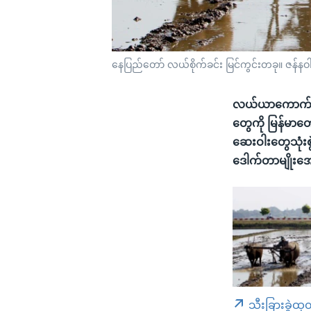
နေပြည်တော် လယ်စိုက်ခင်း မြင်ကွင်းတခု။ ဇန်နဝ
လယ်ယာကောက်ပဲသီ
တွေကို မြန်မာ
ဆေးဝါးတွေသုံးစွ
ဒေါက်တာမျိုးအေ
သီးခြားခွဲထု