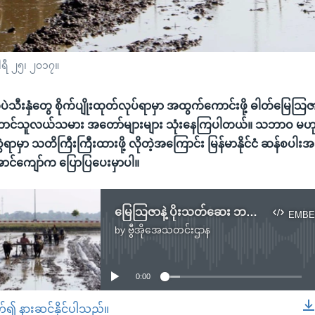
ါရီ ၂၅၊ ၂၀၁၇။
းနှံတွေ စိုက်ပျိုးထုတ်လုပ်ရာမှာ အထွက်ကောင်းဖို့ ဓါတ်မြေသြဇာ
တောင်သူလယ်သမား အတော်များများ သုံးနေကြပါတယ်။ သဘာဝ မဟုတ
ဲရာမှာ သတိကြီးကြီးထားဖို့ လိုတဲ့အကြောင်း မြန်မာနိုင်ငံ ဆန်စပါ
ာင်ကျော်က ပြောပြပေးမှာပါ။
မြေသြဇာနဲ့ ပိုးသတ်ဆေး ဘယ်လို သုံးနေကြသလဲ
EMBE
by
ဗွီအိုအေသတင်းဌာန
No media source currently available
0:00
တ်၍ နားဆင်နိုင်ပါသည်။