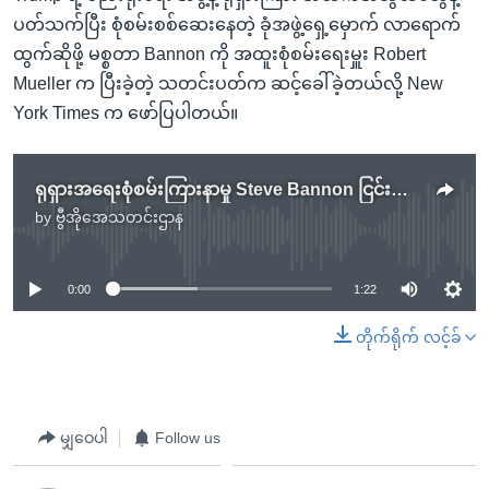
ပတ်သက်ပြီး စုံစမ်းစစ်ဆေးနေတဲ့ ခုံအဖွဲ့ရှေ့မှောက် လာရောက်
ထွက်ဆိုဖို့ မစ္စတာ Bannon ကို အထူးစုံစမ်းရေးမှူး Robert
Mueller က ပြီးခဲ့တဲ့ သတင်းပတ်က ဆင့်ခေါ်ခဲ့တယ်လို့ New
York Times က ဖော်ပြပါတယ်။
ရုရှားအရေးစုံစမ်းကြားနာမှု Steve Bannon ငြင်းဆန်
by
ဗွီအိုအေသတင်းဌာန
No media source currently available
0:00
1:22
တိုက်ရိုက် လင့်ခ်
မျှဝေပါ
Follow us