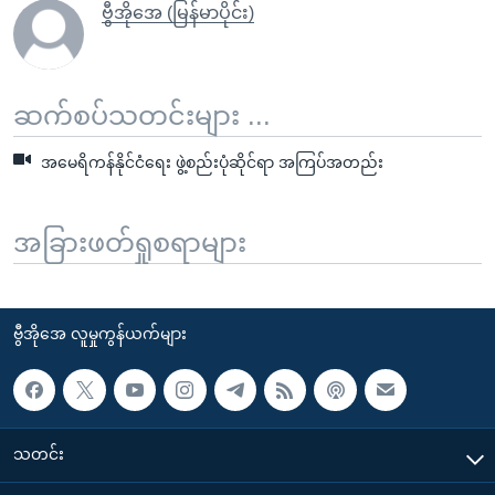
ဗွီအိုအေ (မြန်မာပိုင်း)
ဆက်စပ်သတင်းများ ...
အမေရိကန်နိုင်ငံရေး ဖွဲ့စည်းပုံဆိုင်ရာ အကြပ်အတည်း
အခြားဖတ်ရှုစရာများ
ဗွီအိုအေ လူမှုကွန်ယက်များ
သတင်း