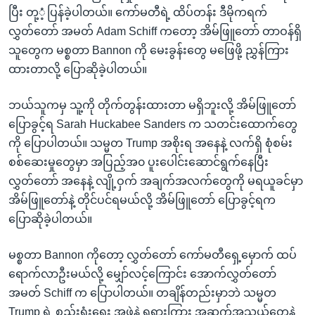
ပြီး တု့ံ့ပြန်ခဲ့ပါတယ်။ ကော်မတီရဲ့ ထိပ်တန်း ဒီမိုကရက်
လွှတ်တော် အမတ် Adam Schiff ကတော့ အိမ်ဖြူတော် တာဝန်ရှိ
သူတွေက မစ္စတာ Bannon ကို မေးခွန်းတွေ မဖြေဖို့ ညွှန်ကြား
ထားတာလို့ ပြောဆိုခဲ့ပါတယ်။
ဘယ်သူကမှ သူ့ကို တိုက်တွန်းထားတာ မရှိဘူးလို့ အိမ်ဖြူတော်
ပြောခွင့်ရ Sarah Huckabee Sanders က သတင်းထောက်တွေ
ကို ပြောပါတယ်။ သမ္မတ Trump အစိုးရ အနေနဲ့ လက်ရှိ စုံစမ်း
စစ်ဆေးမှုတွေမှာ အပြည့်အ၀ ပူးပေါင်းဆောင်ရွက်နေပြီး
လွှတ်တော် အနေနဲ့ လျို့ဝှက် အချက်အလက်တွေကို မရယူခင်မှာ
အိမ်ဖြူတော်နဲ့ တိုင်ပင်ရမယ်လို့ အိမ်ဖြူတော် ပြောခွင့်ရက
ပြောဆိုခဲ့ပါတယ်။
မစ္စတာ Bannon ကိုတော့ လွှတ်တော် ကော်မတီရှေ့မှောက် ထပ်
ရောက်လာဦးမယ်လို့ မျှော်လင့်ကြောင်း အောက်လွှတ်တော်
အမတ် Schiff က ပြောပါတယ်။ တချိန်တည်းမှာဘဲ သမ္မတ
Trump ရဲ့ စည်းရုံးရေး အဖွဲ့နဲ့ ရုရှားကြား အဆက်အသွယ်တွေနဲ့