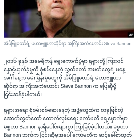
အ
သုတပဒေသာ အင်္ဂလိပ်စာ
ညွန်း
Learning English
စာမျက်နှာ
သို့
ဗွီအိုအေ လူမှုကွန်ယက်များ
ကျော်
ကြည့်
အိမ်ဖြူတော်ရဲ့ မဟာဗျူဟာဆိုင်ရာ အကြီးအကဲဟောင်း Steve Bannon
ရန်
ဘာသာစကားများ
ရှာဖွေ
၂၀၁၆ ခုနှစ် အမေရိကန် ရွေးကောက်ပွဲမှာ ရုရှားတို့ ကြားဝင်
ရန်
နှောင့်ယှက်ခဲ့မှုကို စုံစမ်းနေတဲ့ လွှတ်တော် အမတ်တွေရဲ့ မနေ့
နေရာ
အင်္ဂါနေ့က မေးမြန်းမှုတွေကို အိမ်ဖြူတော်ရဲ့ မဟာဗျူဟာ
သို့
ဆိုင်ရာ အကြီးအကဲဟောင်း Steve Bannon က ဖြေဆိုဖို့
ကျော်
ငြင်းဆန်ခဲ့ပါတယ်။
ရန်
ရုရှားအရေး စုံစမ်းစစ်ဆေးနေတဲ့ အဖွဲ့တွေထဲက တခုဖြစ်တဲ့
အောက်လွှတ်တော် ထောက်လှမ်းရေး ကော်မတီ ရှေ့မှောက်မှာ
မစ္စတာ Bannon နာရီပေါင်းများစွာ ကြာမြင့်ခဲ့ပါတယ်။ မစ္စတာ
Bannon ဘက်က ငြင်းဆိုမှုအပေါ် ကော်မတီက ဆင့်ခေါ်စာထုတ်