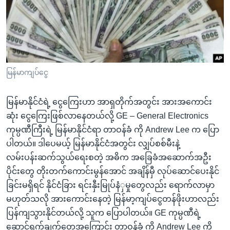
အ
သုတပဒေသာ အင်္ဂလိပ်စာ
ညွန်း
Learning English
စာမျက်နှာ
သို့
ဗွီအိုအေ လူမှုကွန်ယက်များ
ကျော်
ကြည့်
မြန်မာကျပ်ငွေ
ရန်
ဘာသာစကားများ
ရှာဖွေ
မြန်မာနိုင်ငံရဲ့ ငွေကြေးဟာ အာရှတိုက်အတွင်း အားအကောင်း
ရန်
ဆုံး ငွေကြေးဖြစ်လာနေတယ်လို့ GE – General Electronics
နေရာ
ကုမ္ပဏီကြီးရဲ့ မြန်မာနိုင်ငံရာ တာဝန်ခံ ကို Andrew Lee က ပြော
သို့
ပါတယ်။ ဒါပေမယ့် မြန်မာနိုင်ငံအတွင်း လျှပ်စစ်မီးနဲ့
ကျော်
လမ်းပန်းဆက်သွယ်ရေးစတဲ့ အဓိက အခြေခံအဆောက်အဦး
ရန်
ပိုင်းတွေ တိုးတက်ကောင်းမွန်အောင် အချိန်မှီ လုပ်ဆောင်ပေးနိုင်
ခြင်းမရှိရင် နိုင်ငံခြား ရင်းနှီးမြုပ်နံှမှုတွေလည်း ရောက်လာမှာ
မဟုတ်သလို အားကောင်းနေတဲ့ မြန်မာ့ကျပ်ငွေတန်ဖိုးဟာလည်း
ပြန်ကျသွားနိုင်တယ်လို့ သူက ပြောပါတယ်။ GE ကုမ္ပဏီရဲ့
ဆောင်ရွက်ချက်တွေအကြောင်း တာဝန်ခံ ကို Andrew Lee ကို