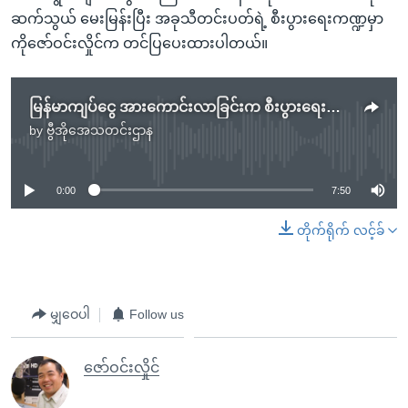
ဆက်သွယ် မေးမြန်းပြီး အခုသီတင်းပတ်ရဲ့ စီးပွားရေးကဏ္ဍမှာ
ကိုဇော်ဝင်းလှိုင်က တင်ပြပေးထားပါတယ်။
မြန်မာကျပ်ငွေ အားကောင်းလာခြင်းက စီးပွားရေးကို အထောက်အကူပြုနိုင်
by
ဗွီအိုအေသတင်းဌာန
No media source currently available
0:00
7:50
တိုက်ရိုက် လင့်ခ်
မျှဝေပါ
Follow us
ဇော်ဝင်းလှိုင်