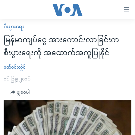
သုံး
ရ
လွယ်ကူ
စီးပွားရေး
မူလစာမျက်နှာ
စေ
မြန်မာကျပ်ငွေ အားကောင်းလာခြင်းက
မြန်မာ
သည့်
စီးပွားရေးကို အထောက်အကူပြုနိုင်
ကမ္ဘာ့သတင်းများ
Link
ဗွီဒီယို
နိုင်ငံတကာ
ဇော်ဝင်းလှိုင်
များ
သတင်းလွတ်လပ်ခွင့်
အမေရိကန်
၀၆ ဇြန္၊ ၂၀၁၆
ပင်မ
ရပ်ဝန်းတခု လမ်းတခု အလွန်
တရုတ်
အကြောင်းအရာ
မျှဝေပါ
သို့
အင်္ဂလိပ်စာလေ့လာမယ်
အစ္စရေး-ပါလက်စတိုင်း
ကျော်
အပတ်စဉ်ကဏ္ဍများ
အမေရိကန်သုံးအီဒီယံ
ကြည့်
ရေဒီယိုနှင့်ရုပ်သံ အချက်အလက်များ
မကြေးမုံရဲ့ အင်္ဂလိပ်စာ
ရေဒီယို
ရန်
ပင်မ
ရေဒီယို/တီဗွီအစီအစဉ်
ရုပ်ရှင်ထဲက အင်္ဂလိပ်စာ
တီဗွီ