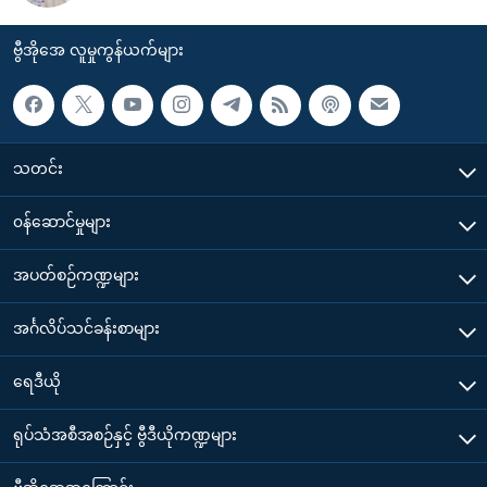
ဗွီအိုအေ လူမှုကွန်ယက်များ
သတင်း
၀န်ဆောင်မှုများ
အပတ်စဉ်ကဏ္ဍများ
အင်္ဂလိပ်သင်ခန်းစာများ
ရေဒီယို
ရုပ်သံအစီအစဉ်နှင့် ဗွီဒီယိုကဏ္ဍများ