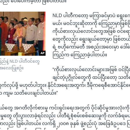
လည်း ပေါ်ပေါက်ခဲ့တာ ဖြစ်ပါတယ်။
NLD ပါတီကတော့ မကြာခင်မှာပဲ ရွေးကော
မယ်၊ မဝင်ဘူးဆိုတာကို ကြေညာမှာဖြစ်ပြီ
ကိုယ်စားလှယ်လောင်းတွေအဖြစ် ဝင်ရောက
တွေကိုလည်း ရွေးချယ်တော့မှာ ဖြစ်တယ်လ
ရဲ့ ဗဟိုကော်မတီ အစည်းအဝေးမှာ ဒေါ်အ
ကြည်က ကြေညာခဲ့ပါတယ်။
ြည်နဲ့ NLD ပါတီဝင်တွေ
ု အလေးပြုစဉ်။
“ကိုယ်စားလှယ်လောင်းများအဖြစ် ဝင်ပြီး
ချင်တဲ့ပုဂ္ဂိုလ်တွေကို ထပ်ပြီးတော့ သ
ွက်လုပ်ဖို့ မဟုတ်ပါဘူး။ နိုင်ငံအရေးအတွက်၊ ဒီမိုကရေစီအောင်နိုင်ရ
ာ ကျမ သတိပေးချင်ပါတယ်။”
်တွေ အဂတိလိုက်စားမှု ကင်းရှင်းရေးအတွက် ပိုင်ဆိုင်မှုအားလုံးက
ုင်မှုတွေ တိုးပွားလာခဲ့ရင်လည်း ပါတီရဲ့စုံစမ်းစစ်ဆေးမှုကို လက်ခံရ
ှာလည်း ဖြစ်ပါတယ်။ လက်ရှိ ၂၀၀၈ ခုနှစ် ဖွဲ့စည်းပုံ အခြေခံဥပဒေ ပ