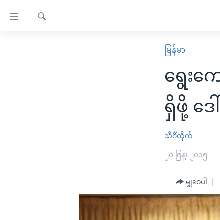
သုံး
ရ
ရှာဖွေ
လွယ်ကူ
မူလစာမျက်နှာ
မြန်မာ
ရ
စေ
မြန်မာ
လာ
ရွေးကော
သည့်
ဒ်
ကမ္ဘာ့သတင်းများ
Link
ဗွီဒီယို
နိုင်ငံတကာ
ရှိဖို့ 
များ
သတင်းလွတ်လပ်ခွင့်
အမေရိကန်
ပင်မ
ရပ်ဝန်းတခု လမ်းတခု အလွန်
တရုတ်
သိင်္ဂီထိုက်
အကြောင်းအရာ
အင်္ဂလိပ်စာလေ့လာမယ်
အစ္စရေး-ပါလက်စတိုင်း
၂၀ ဇြန္၊ ၂၀၁၅
သို့
အပတ်စဉ်ကဏ္ဍများ
အမေရိကန်သုံးအီဒီယံ
ကျော်
မျှဝေပါ
ကြည့်
ရေဒီယိုနှင့်ရုပ်သံ အချက်အလက်များ
မကြေးမုံရဲ့ အင်္ဂလိပ်စာ
ရေဒီယို
ရန်
ရေဒီယို/တီဗွီအစီအစဉ်
ရုပ်ရှင်ထဲက အင်္ဂလိပ်စာ
တီဗွီ
ပင်မ