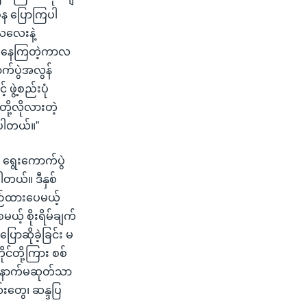
ခန ပြောကြပါ
လလေးနဲ့
့ပိုးနေကြတဲ့ကာလ
က်ပွဲအလွန်
ွဲ့စည်းပုံ
တို့လိုလားတဲ့
ီးပါတယ်။”
့ ရွေးကောက်ပွဲ
ါတယ်။ ဒီနှစ်
ီစဉ်ထားပေမယ့်
ယ့် စိုးရိမ်ချက်
ာဆိုခဲ့ခြင်း မ
င်တို့ကြား စစ်
း နောက်မဆုတ်သာ
းတွေ၊ ဆန္ဒပြ