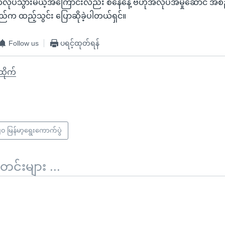
ပ်သွားမယ့်အကြောင်းလည်း စနေနေ့ ဗဟိုအလုပ်အမှုဆောင် အစည
်က ထည့်သွင်း ပြောဆိုခဲ့ပါတယ်ရှင်။
Follow us
ပရင့်ထုတ်ရန်
ီထိုက်
၀ မြန်မာ့ရွေးကောက်ပွဲ
်းများ ...