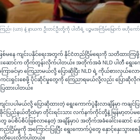
ကြည်၊ (ယာ) နဲ့ နာယက ဦးတင်ဦးတို့ကို ပါတီရဲ့ ပဉ္စမအကြိမ်မြောက် ဗဟိုကေ
ြစ်မနေ ကျင်းပနိုင်ရေးအတွက် နိုင်ငံတည်ငြိမ်ရေးကို သတိထားကြဖို့ 
်းဆောင်က တိုက်တွန်းလိုက်ပါတယ်။ အတိုက်အခံ NLD ပါတီ ရွေးကေ
ကြာခင်မှာ ကြေညာမယ်လို့ ပြောဆိုပြီး NLD ရဲ့ ကိုယ်စားလှယ်လေ
ဝ ကင်းရှင်းစေဖို့ ပိုင်ဆိုင်မှုတွေကို ကြေညာရမယ်လို့လည်း ပြောဆိုလို
င်ပြထားပါတယ်။
မှာ ကျင်းပပါမယ်လို့ ပြောဆိုထားတဲ့ ရွေးကောက်ပွဲနီးလာချိန်မှာ ကချင်
ရခိုင်ပြည်နယ်တို့ထဲမှာ တိုင်းရင်းသား လက်နက်ကိုင်တို့နဲ့ မြန်မာ့တပ်မ
ုတွေ ခပ်စိပ်စိပ်ဖြစ်လာနေတဲ့ အချိန်မှာပဲ အတိုက်အခံခေါင်းဆောင် ဒေ
ည်ငြိမ်မှုကို အကြောင်းပြုပြီး ရွေးကောက်ပွဲတွေ နှောင့်နှေးသွားစေနိ
တိပေးလိုက်ပါတယ်။