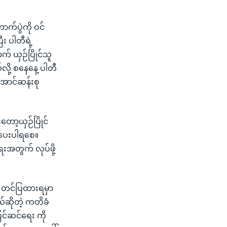
က်ပွဲကို ဝင်
း ပါတီရဲ့
် ယှဉ်ပြိုင်သူ
ို့ စနေနေ့ ပါတီ
ောင်ဆန်းစု
တော့ယှဉ်ပြိုင်
တိပေးပါရစေ။
ေးအတွက် လုပ်ဖို့
ို တင်ပြထားရမှာ
မယ်ဆိုတဲ့ ကတိခံ
ြင်ဆင်ရေး ကို