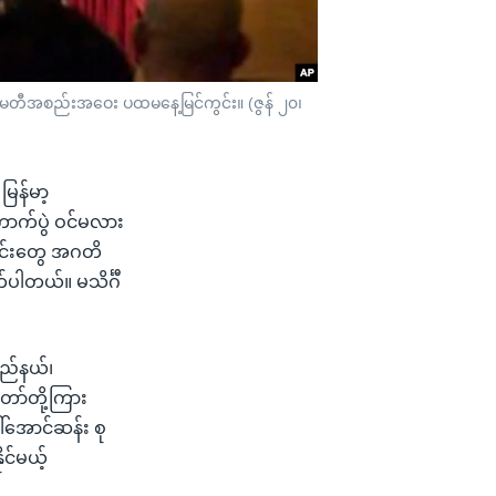
ာ်မတီအစည်းအဝေး ပထမနေ့မြင်ကွင်း။ (ဇွန် ၂၀၊
မြန်မာ့
ာက်ပွဲ ဝင်မလား
ာင်းတွေ အဂတိ
က်ပါတယ်။ မသိင်္ဂီ
ပြည်နယ်၊
တော်တို့ကြား
ါ်အောင်ဆန်း စု
ုင်မယ့်