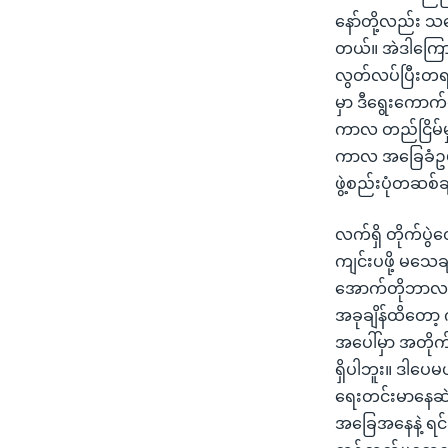
နော်တို့လည်း သ
တယ်။ အဲဒါကြောင
လွတ်လပ်ပြီးတရား
မှာ ဒီရွေးကောက
ကာလ တည်ငြိမ်မှ
ကာလ အခြေခံဥပဒေကိ
ဖွဲ့စည်းပုံတဆစ်
လက်ရှိ တိုက်ပွဲ
ကျင်းပဖို့ မသေခ
အောက်တိုဘာလ နှေ
အခုချိန်ထိတော့ 
အပေါ်မှာ အတိုက
ရှိပါဘူး။ ဒါပေမယ
ရေးတင်းမာနေဆဲဖ
အခြေအနေနဲ့ ရင်