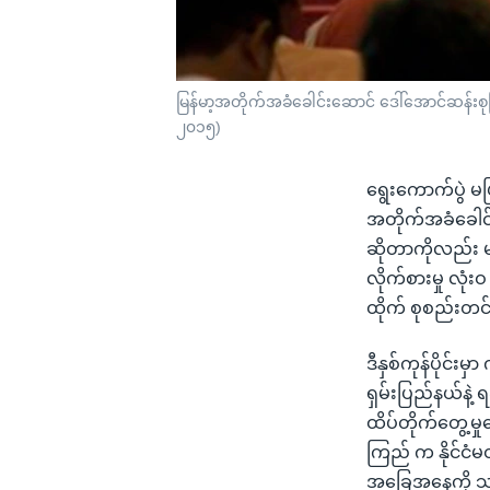
မြန်မာ့အတိုက်အခံခေါင်းဆောင် ဒေါ်အောင်ဆန်းစု
၂၀၁၅)
ရွေးကောက်ပွဲ မဖ
အတိုက်အခံခေါင
ဆိုတာကိုလည်း မ
လိုက်စားမှု လုံး
ထိုက် စုစည်းတ
ဒီနှစ်ကုန်ပိုင်း
ရှမ်းပြည်နယ်နဲ့ 
ထိပ်တိုက်တွေ့မှ
ကြည် က နိုင်ငံမတ
အခြေအနေကို သ