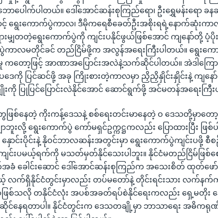
ဘောပေါက်ပါတယ်။ ဒေါ်အောင်ဆန်းစုကြည်ရော၊ ဦးရွှေမန်းရော ခန
့် ရွေးကောက်ပွဲကာလ၊ ဒီမိုကရေစီခေတ်ဦးအစိုးရရဲ့နောက်ဆုံးကာ
မျှတတဲ့ရွေးကောက်ပွဲကို ကျင်းပနိုင်ဖွယ်ဖြစ်အောင် ကျနော်တို့ ပံ
်ပွဲကာလမတိုင်ခင် တည်ငြိမ်ဖို့က အလွန်အရေးကြီးပါတယ်။ ရွေးကော
ု ကတော့ဖြင့် အာဏာအပြောင်းအလဲနဲ့သက်ဆိုင်ပါတယ်။ အဲဒါကြောင့် ဖ
ု ပြင်ဆင်ဖို့ အခု ကြိုးစားတဲ့ကာလမှာ ညှိညှိနှိုင်းနှိုင်းနဲ့ ကျနော်
ချိုးကို ပြုပြင်ပြောင်းလဲနိုင်အောင် ဆောင်ရွက်ဖို့ အင်မတန်အရေးကြ
တွေဖြစ်နေတဲ့ ကိုးကန့်ဒေသနဲ့ စစ်ရေးတင်းမာနေတဲ့ ဝ ဒေသတို့မှာတော
ျာဘူးလို့ ရွေးကောက်ပွဲ ကော်မရှင်ဥက္ကဋ္ဌကလည်း ပြောထားပြီး ဖြစ်ပ
ာင်းပိုင်းနဲ့ နိုဝင်ဘာလဆန်းအတွင်းမှာ ရွေးကောက်ပွဲကျင်းပဖို့ စ
ကျင်းပမယ့်ရက်ကို မသတ်မှတ်နိုင်သေးပါဘူး။ နိုင်ငံမတည်ငြိမ်ဖြစ်စေမ
်အခံ ခေါင်းဆောင် ဒေါ်အောင်ဆန်းစုကြည်က အသေးစိတ် ထုတ်ဖော်ပြေ
့် လက်ရှိနိုင်ငံတွင်းမှာလည်း တပ်မတော်နဲ့ တိုင်းရင်းသား လက်နက်ကို
ြစ်သလို တနိုင်ငံလုံး အပစ်အခတ်ရပ်စဲနိုင်ရေးကလည်း ရှေ့မတို
ဆိုင်နေရတာပါ။ နိုင်ငံတွင်းက ဒေသတချို့မှာ ဘာသာရေး အဓိကရုဏ်