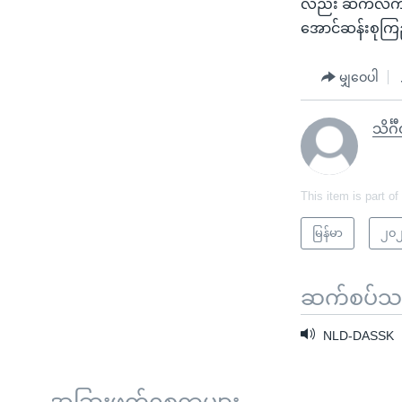
လည်း ဆက်လက်လု
အောင်ဆန်းစုကြည
မျှဝေပါ
သိင်္ဂ
This item is part of
မြန်မာ
၂၀၂
ဆက်စပ်သတင
NLD-DASSK
အခြားဖတ်ရှုစရာများ