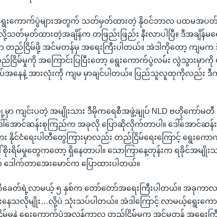
ိရင် ရွေးကောက်ပွဲများအတွက် သတ်မှတ်ထားတဲ့ နိုဝင်ဘာလ ပထမအ
်လို့သတ်မှတ်ထားတဲ့အချိန်က တဖြည်းဖြည်း နီးလာပါပြီ။ ဒီအချိန
်ငံမှာ တည်ငြိမ်ဖို့ အင်မတန်မှ အရေးကြီးပါတယ်။ အဲဒါကိုတော့ ကျမက
တည်ငြိမ်မှုကို အကြောင်းပြပြီးတော့ ရွေးကောက်ပွဲလမ်း လွဲသွားမှာကို မ
ချုပ်အနေနဲ့ အားလုံးကို ကျမ မှာချင်ပါတယ်။ ပြည်သူလူထုကိုလည်း ဒ
ြို့မှာ ကျင်းပတဲ့ အမျိုးသား ဒီမိုကရေစီအဖွဲ့ချုပ် NLD ဗဟိုကော်
 ဒေါ်အောင်ဆန်းစုကြည်က အခုလို ပြောဆိုလိုက်တာပါ။ ဒေါ်အောင်ဆန်းစု
ား နိုင်ငံရေးပါတီတွေကြားမှာလည်း တည်ငြိမ်ရေးကြောင့် ရွေးကောက်ပွ
စိုးရိမ်မှုတွေကတော့ ရှိနေတာပါ။ သောကြာနေ့တုန်းက ရခိုင်အမျိုးသ
် ဒေါက်တာအေးမောင်က ပြောထားပါတယ်။
ကရေစီခေတ်ရဲ့လာမယ့် ၅ နှစ်က တော်တော်အရေးကြီးပါတယ်။ အခု
နေသလိုမျိုး…လို့ပဲ သုံးသပ်ပါတယ်။ အဲဒါကြောင့် လာမယ့်ရွေးကောက်
်မှုနဲ့ ရွေးကောက်ပွဲအလွန်ကာလ တည်ငြိမ်မှုက အင်မတန် အရေးကြီ