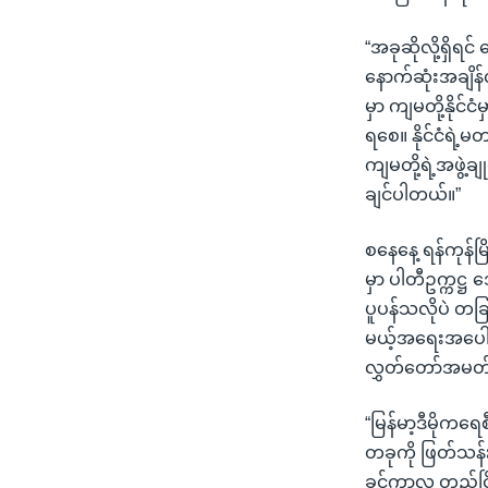
“အခုဆိုလို့ရှ
နောက်ဆုံးအချိန
မှာ ကျမတို့နိုင
ရစေ။ နိုင်ငံရဲ့မ
ကျမတို့ရဲ့အဖွဲ့
ချင်ပါတယ်။”
စနေနေ့ ရန်ကုန်မ
မှာ ပါတီဥက္ကဋ္ဌ
ပူပန်သလိုပဲ တခြ
မယ့်အရေးအပေါ် 
လွှတ်တော်အမတ
“မြန်မာ့ဒီမို
တခုကို ဖြတ်သန်း
ခင်ကာလ တည်ငြိမ