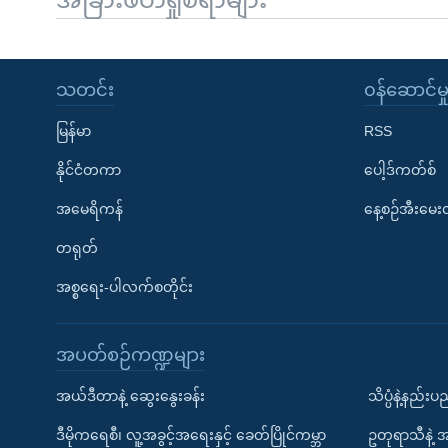
သတင်း
၀န်ဆောင်မှ
မြန်မာ
RSS
နိုင်ငံတကာ
ပေါ့ဒ်ကတ်စ်
အမေရိကန်
နေ့စဉ်အီးမေ
တရုတ်
အစ္စရေး-ပါလက်စတိုင်း
အပတ်စဉ်ကဏ္ဍများ
အယ်ဒီတာနဲ့ ဆွေးနွေးခန်း
သိပ္ပံနဲ့နည်း
ဒီမိုကရေစီ၊ လူ့အခွင့်အရေးနှင့် ခေတ်ပြိုင်ကမ္ဘာ
ဥတုရာသီနဲ့ 