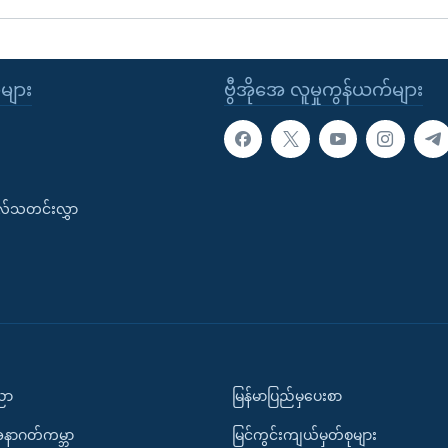
ုများ
ဗွီအိုအေ လူမှုကွန်ယက်များ
းလ်သတင်းလွှာ
ပညာ
မြန်မာပြည်မှပေးစာ
အနာဂတ်ကမ္ဘာ
မြင်ကွင်းကျယ်မှတ်စုများ