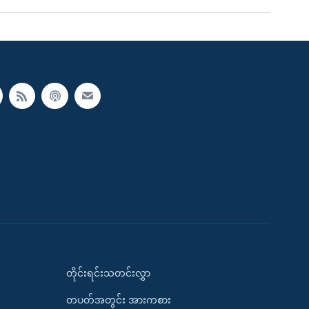
တိုင်းရင်းသတင်းလွှာ
တပတ်အတွင်း အားကစား