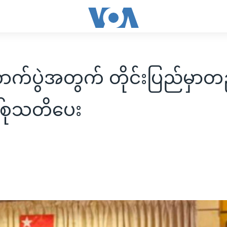
က်ပွဲအတွက် တိုင်းပြည်မှာတည်င
ဒေါ်စုသတိပေး