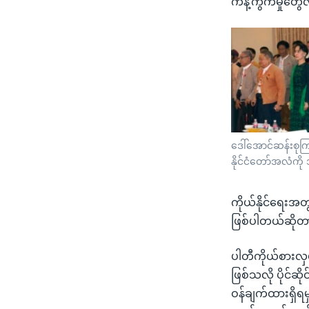
ကန့်ကွက်မှုတွေ
ဒေါ်အောင်ဆန်းစုက
နိုင်ငံတော်အလံကိ
ကိုယ်နိုင်ရေးအတ
ဖြစ်ပါတယ်ဆိုတ
ပါတီကိုယ်စားလှယ
ဖြစ်သလို ပိုင်ဆိ
ဝန်ချက်ထားရှိရမ