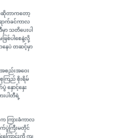
ပတ်ဆိုတာကတော့
်မရောက်ခင်ကာလ
 ဒီမှာ သတိပေးပါ
ဖြစ်ပါစေနဲ့လို့
ီကနေပဲ တဆင့်မှာ
မတီ အစည်းအဝေး
ကြည် စိုးရိမ်
ဲ နှောင့်နှေး
ားပါတီရဲ့
ကာလက ကြားခံကာလ
ပွဲကြီးမတိုင်
းကြောင်းကို ကျ