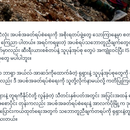
်ငံလုံး အပစ်အခတ်ရပ်စဲရေးကို အစိုးရတပ်ဖွဲ့တွေ သောကြာနေ့မှာ စ
းက ကြေညာ ပါတယ်။ အရင်ကရဖူးတဲ့ အပစ်ရပ်သဘောတူညီချက်တွေလိ
ာလည်း ဆီးရီးယားစစ်တပ်နဲ့ သူပုန်အုပ်စု တွေပဲ အကျူံးဝင်ပြီး IS
စုတွေ မပါပါဘူး။
 ဘာရှာ အယ်လ်-အာဆဒ်ကိုထောက်ခံတဲ့ ရုရှားနဲ့ သူပုန်အုပ်စုတွေကို
ု့ကလည်း ဒီ အပစ်အခတ်ရပ်စဲရေးကို သူတို့လိုက်နာမယ်လို့ ကတိပြုက
ားနဲ့ တူရကီနိုင်ငံတို့ လွန်ခဲ့တဲ့ သီတင်းနှစ်ပတ်အတွင်း အပြင်းအထန် စေ့စ
ာပိုင်း တုန်းကလည်း အပစ်အခတ်ရပ်စဲရေးနဲ့ အာလက်ပိုမြို့က ဒု
ွှေ့ပြောင်းကယ်ထုတ်ရေးအတွက် သဘောတူညီချက်တရပ်ကို ရုရှားနဲ့
ါသေးတယ်။