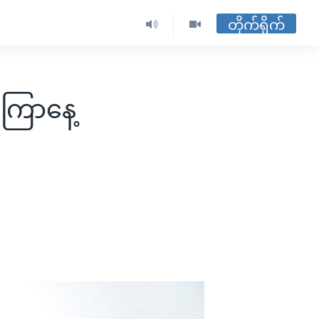
တိုက်ရိုက်
ာကြာနေ့