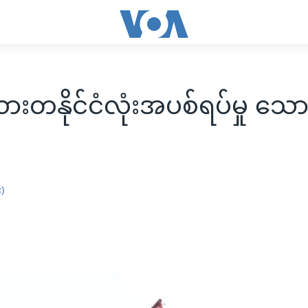
ယားတနိုင်ငံလုံးအပစ်ရပ်မှု သေ
း)