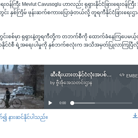
ရေးဝန်ကြီး Mevlut Cavusoglu ဟာလည်း ရုရှားနိုင်ငံခြားရေးဝန်ကြီး S
်း နှစ်ကြိမ် ဖုန်းဆက်စကားပြောခဲ့တယ်လို့ တူရကီနိုင်ငံခြားရေး
ွင်းစစ်မှာ ရုရှားနဲ့တူရကီတို့က တဘက်စီကို ထောက်ခံနေကြပေမယ့်
တနိုင်ငံစီ ရဲ့အရေးပါမှုကို နှစ်ဘက်စလုံးက အသိအမှတ်ပြုလာကြပြီ
ဆီးရီးယားတနိုင်ငံလုံးအပစ်ရပ်မှု သောကြာနေ့ စမည်
EMBE
by
ဗွီအိုအေသတင်းဌာန
No media source currently available
0:00
တ်၍ နားဆင်နိုင်ပါသည်။
EMBED