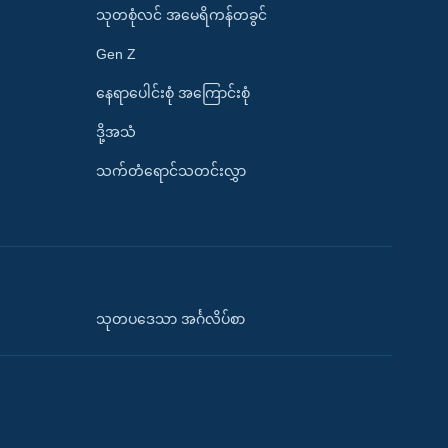
သုတစုံလင် အမေရိကန်တခွင်
Gen Z
နေရာပေါင်းစုံ အကြောင်းစုံ
ဒို့အသံ
သက်တံရောင်သတင်းလွှာ
သုတပဒေသာ အင်္ဂလိပ်စာ