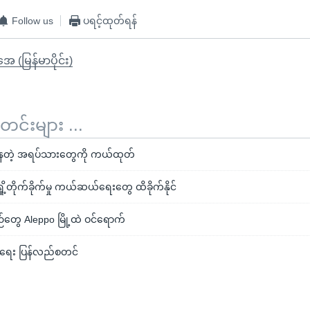
Follow us
ပရင့်ထုတ်ရန်
ုအေ (မြန်မာပိုင်း)
်းများ ...
ိနေတဲ့ အရပ်သားတွေကို ကယ်ထုတ်
ို့တိုက်ခိုက်မှု ကယ်ဆယ်ရေးတွေ ထိခိုက်နိုင်
ေ Aleppo မြို့ထဲ ဝင်ရောက်
ရေး ပြန်လည်စတင်