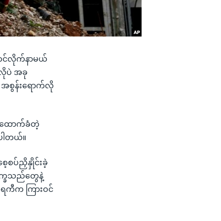
တင်လိုက်နာမယ်
ုပဲ အခု
 အစွန်းရောက်လို
 ထောက်ခံတဲ့
ြပါတယ်။
ပ်ညှိနှိုင်းခဲ့
က္ခသည်တွေနဲ့
တူရကီက ကြားဝင်