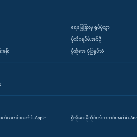
ရေမြေခြားမှ ရုပ်ပုံလွှာ
ပိုလီဂရပ်ဖ်.အင်ဖို
်းခန်း
ဗွီအိုအေ ပုံပြရုပ်သံ
း
ိုင်းလ်သတင်းအက်ပ်-Apple
ဗွီအိုအေမိုဘိုင်းလ်သတင်းအက်ပ်-An