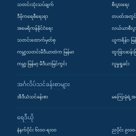
သတင်းသုံးသပ်ချက်
စီးပွားရေး
ဒီမိုကရေစီရေးရာ
တပတ်အတွင်
အမေရိကန်နိုင်ငံရေး
လယ်ယာစီးပွ
သတင်းထောက်မှတ်စု
ယူကရိန်း၊ မြန
ကမ္ဘာ့သတင်းမီဒီယာထဲက မြန်မာ
ထူးခြားဆန်း
ကမ္ဘာ့ မြန်မာ့ မီဒီယာမြင်ကွင်း
လူမှုရှုခင်း
အင်္ဂလိပ်သင်ခန်းစာများ
အီဒီယံသင်ခန်းစာ
မကြေးမုံရဲ့အင
ရေဒီယို
နံနက်ပိုင်း ၆း၀၀-ရး၀၀
ညပိုင်း ၉း၀