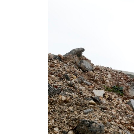
သုတပဒေသာ အင်္ဂလိပ်စာ
အ
ညွန်း
စာမျက်နှာ
သို့
ကျော်
ကြည့်
ရန်
ရှာဖွေ
ရန်
နေရာ
သို့
ကျော်
ရန်