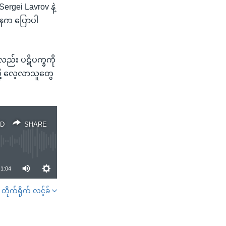
ergei Lavrov နဲ့
ဌာနက ပြောပါ
လည်း ပဋိပက္ခကို
လို့ လေ့လာသူတွေ
D
SHARE
1:04
တိုက်ရိုက် လင့်ခ်
SHARE