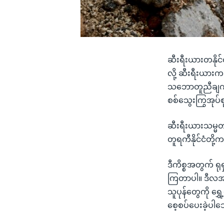
ဆီးရီးယားတနိုင
လို့ ဆီးရီးယာ
သဘောတူညီချက်မှ
စစ်သွေးကြွအုပ်
ဆီးရီးယားသမ္မတ
တူရကီနိုင်ငံတိ
ဒီကိစ္စအတွက် ရုရှ
ကြတာပါ။ ဒီလအစေ
သူပုန်တွေကို ရ
စေ့စပ်ပေးခဲ့ပ