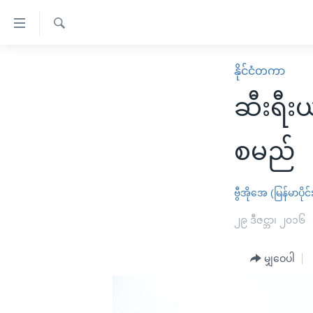
သုံး
ရ
ရှာဖွေ
လွယ်ကူ
မူလစာမျက်နှာ
နိုင်ငံတကာ
ရ
စေ
မြန်မာ
လာ
ဆီးရီး
သည့်
ဒ်
ကမ္ဘာ့သတင်းများ
Link
ဗွီဒီယို
နိုင်ငံတကာ
စမည်
များ
သတင်းလွတ်လပ်ခွင့်
အမေရိကန်
ပင်မ
ရပ်ဝန်းတခု လမ်းတခု အလွန်
တရုတ်
ဗွီအိုအေ (မြန်မာပိုင်
အကြောင်းအရာ
အင်္ဂလိပ်စာလေ့လာမယ်
အစ္စရေး-ပါလက်စတိုင်း
၂၉ ဒီဇင္ဘာ၊ ၂၀၁၆
သို့
အပတ်စဉ်ကဏ္ဍများ
အမေရိကန်သုံးအီဒီယံ
ကျော်
မျှဝေပါ
ကြည့်
ရေဒီယိုနှင့်ရုပ်သံ အချက်အလက်များ
မကြေးမုံရဲ့ အင်္ဂလိပ်စာ
ရေဒီယို
ရန်
ရေဒီယို/တီဗွီအစီအစဉ်
ရုပ်ရှင်ထဲက အင်္ဂလိပ်စာ
တီဗွီ
ပင်မ