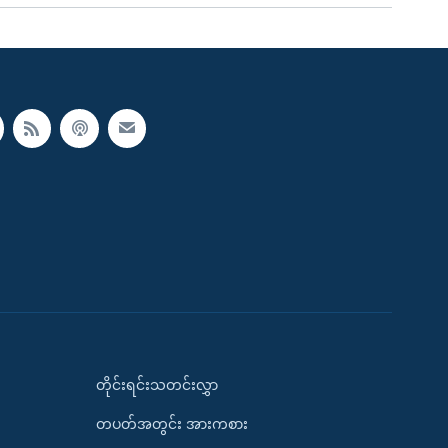
တိုင်းရင်းသတင်းလွှာ
တပတ်အတွင်း အားကစား