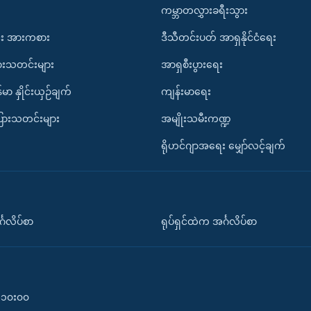
ကမ္ဘာတလွှားခရီးသွား
း အားကစား
ဒီသီတင်းပတ် အာရှနိုင်ငံရေး
ားသတင်းများ
အာရှစီးပွားရေး
်မာ နှိုင်းယှဉ်ချက်
ကျန်းမာရေး
ပြားသတင်းများ
အမျိုးသမီးကဏ္ဍ
ရိုဟင်ဂျာအရေး မျှော်လင့်ချက်
်္ဂလိပ်စာ
ရုပ်ရှင်ထဲက အင်္ဂလိပ်စာ
၀-၁၀း၀၀