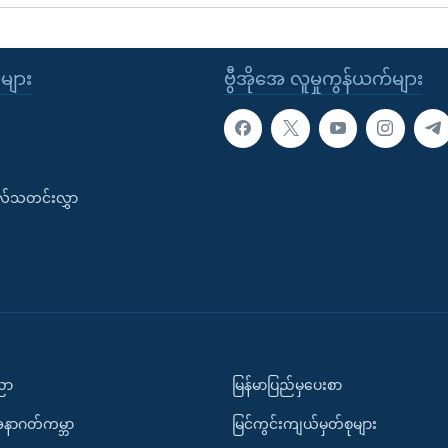
ုများ
ဗွီအိုအေ လူမှုကွန်ယက်များ
းလ်သတင်းလွှာ
ပညာ
မြန်မာပြည်မှပေးစာ
အနာဂတ်ကမ္ဘာ
မြင်ကွင်းကျယ်မှတ်စုများ