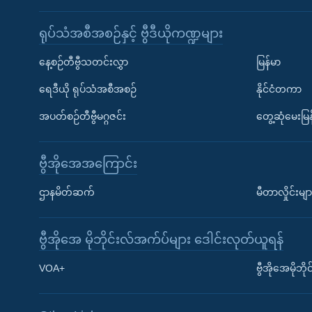
ရုပ်သံအစီအစဉ်နှင့် ဗွီဒီယိုကဏ္ဍများ
နေ့စဉ်တီဗွီသတင်းလွှာ
မြန်မာ
ရေဒီယို ရုပ်သံအစီအစဉ်
နိုင်ငံတကာ
အပတ်စဉ်တီဗွီမဂ္ဂဇင်း
တွေ့ဆုံမေးမြန
ဗွီအိုအေအကြောင်း
ဌာနမိတ်ဆက်
မီတာလှိုင်းမျာ
ဗွီအိုအေ မိုဘိုင်းလ်အက်ပ်များ ဒေါင်းလုတ်ယူရန်
Learning English
VOA+
ဗွီအိုအေမိုဘ
ဗွီအိုအေ လူမှုကွန်ယက်များ