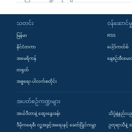
သတင်း
၀န်ဆောင်မှ
မြန်မာ
RSS
နိုင်ငံတကာ
ပေါ့ဒ်ကတ်စ်
အမေရိကန်
နေ့စဉ်အီးမေ
တရုတ်
အစ္စရေး-ပါလက်စတိုင်း
အပတ်စဉ်ကဏ္ဍများ
အယ်ဒီတာနဲ့ ဆွေးနွေးခန်း
သိပ္ပံနဲ့နည်း
ဒီမိုကရေစီ၊ လူ့အခွင့်အရေးနှင့် ခေတ်ပြိုင်ကမ္ဘာ
ဥတုရာသီနဲ့ 