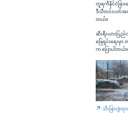
တူရကီနိုင်ငံခြား
ဒီသီတင်းပတ်အတွင
တယ်။
ဆီးရီးယားပြည်တ
ဖြေရှင်းရေးမှာ 
က ပြောပါတယ်။
သီးခြားခွဲထု