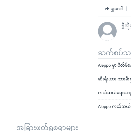
မျှဝေပါ
ဗွီအိ
ဆက်စပ်သတင
Aleppo မှာ ပိတ်မ
ဆီးရီးယား ကားမီးရှ
ကယ်ဆယ်ရေးယာဉ်တွ
Aleppo ကယ်ဆယ်
အခြားဖတ်ရှုစရာများ