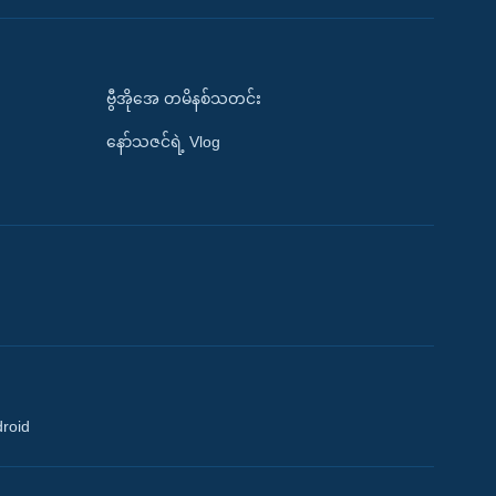
ဗွီအိုအေ တမိနစ်သတင်း
နော်သဇင်ရဲ့ Vlog
droid