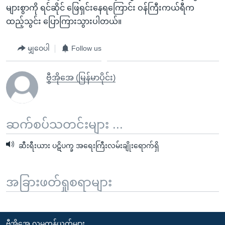
များစွာကို ရင်ဆိုင် ဖြေရှင်းနေရကြောင်း ဝန်ကြီးကယ်ရီက
ထည့်သွင်း ပြောကြားသွားပါတယ်။
မျှဝေပါ
Follow us
ဗွီအိုအေ (မြန်မာပိုင်း)
ဆက်စပ်သတင်းများ ...
ဆီးရီးယား ပဋိပက္ခ အရေးကြီးလမ်းချိုးရောက်ရှိ
အခြားဖတ်ရှုစရာများ
ဗွီအိုအေ လူမှုကွန်ယက်များ