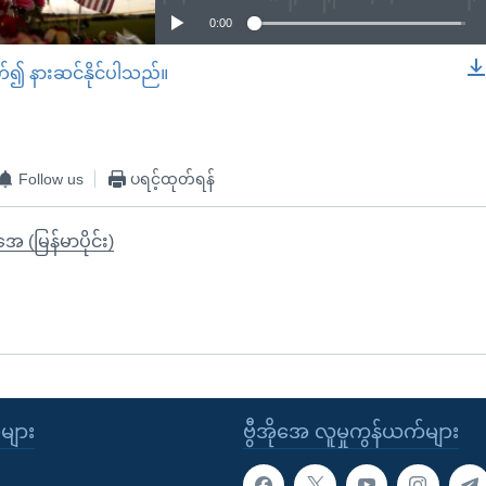
0:00
တ်၍ နားဆင်နိုင်ပါသည်။
EMBED
Follow us
ပရင့်ထုတ်ရန်
ုအေ (မြန်မာပိုင်း)
ုများ
ဗွီအိုအေ လူမှုကွန်ယက်များ