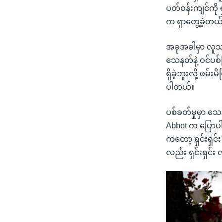
ပတ်ဝန်းကျင်ကို 
က ရှာတွေ့ခဲ့တယ
အခုအခါမှာ လူသတ
သေနတ်နဲ့ ဝင်ပစ်
ရှိခဲ့ဘူးလို့ ဖမ
ပါတယ်။
ပစ်ခတ်မှုမှာ သေ
Abbot က ပြောပ
ကတော့ ရှင်းရှင
လည်း ရှင်းရှင်