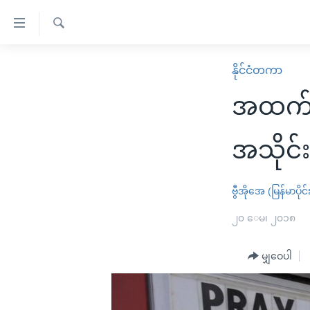
သုံး
ရ
ရှာဖွေ
လွယ်ကူ
မူလစာမျက်နှာ
နိုင်ငံတကာ
ရ
စေ
မြန်မာ
လာ
အထက်တန
သည့်
ဒ်
ကမ္ဘာ့သတင်းများ
Link
ဗွီဒီယို
နိုင်ငံတကာ
အသိုင်း
များ
သတင်းလွတ်လပ်ခွင့်
အမေရိကန်
ပင်မ
ရပ်ဝန်းတခု လမ်းတခု အလွန်
တရုတ်
ဗွီအိုအေ (မြန်မာပိုင်
အကြောင်းအရာ
အင်္ဂလိပ်စာလေ့လာမယ်
အစ္စရေး-ပါလက်စတိုင်း
၂၀ ေမ၊ ၂၀၁၈
သို့
အပတ်စဉ်ကဏ္ဍများ
အမေရိကန်သုံးအီဒီယံ
ကျော်
မျှဝေပါ
ကြည့်
ရေဒီယိုနှင့်ရုပ်သံ အချက်အလက်များ
မကြေးမုံရဲ့ အင်္ဂလိပ်စာ
ရေဒီယို
ရန်
ရေဒီယို/တီဗွီအစီအစဉ်
ရုပ်ရှင်ထဲက အင်္ဂလိပ်စာ
တီဗွီ
ပင်မ