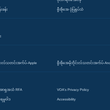
်းခန်း
ဗွီအိုအေ ပုံပြရုပ်သံ
း
ိုင်းလ်သတင်းအက်ပ်-Apple
ဗွီအိုအေမိုဘိုင်းလ်သတင်းအက်ပ်-An
 အာရှအသံ RFA
VOA's Privacy Policy
ုးရမူဝါဒ
Accessibility