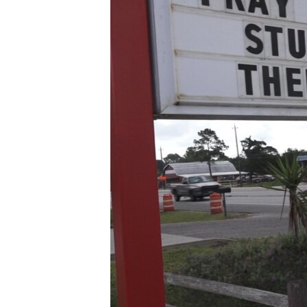
သုတပဒေသာ အင်္ဂလိပ်စာ
အ
ညွန်း
စာမျက်နှာ
သို့
ကျော်
ကြည့်
ရန်
ရှာဖွေ
ရန်
နေရာ
သို့
ကျော်
ရန်