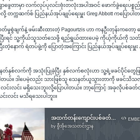
ရှာဖွေတာမှာ လက်လုပ်ပုလင်းဗုံးတလုံးအပါအဝင် ဖောက်ခွဲရေးပစ္စည်းတ
်လို့ တက္ကဆက်စ် ပြည်နယ်အုပ်ချုပ်ရေးမှူး Greg Abbott ကပြောပါ
်မှုစွဲချက်နဲ့ ဖမ်းဆီးထားတဲ့ Pagourtzis ဟာ ကနဦးတုန်းကတော့ က
ပြီးရင် သူ့ကိုယ်သူသတ်သေဖို့ ရည်ရွယ်ထားပေမဲ့ ကိုယ့်ကိုယ်ကို သ
်းမိပြီးတဲ့နောက် ရဲတပ်ဖွဲ့ကို ပြောတဲ့အကြောင်း ပြည်နယ်အုပ်ချုပ်ရေးမှ
နတ်နှစ်လက်ကို အသုံးပြုခဲ့ပြီး နှစ်လက်စလုံးဟာ သူ့ရဲ့ဖခင်ပိုင်တွ
ါတယ်။ ဒါပေမဲ့လည်း သားဖြစ်သူ သေနတ်ယူသွားတာကို ဖခင်သိသ
်း လင်းလင်း မရှိသေးဘူးလို့ပြောပါတယ်။ ဘာ့ကြောင့် အခုလိုပစ်ခတ
း လင်းလင်း မသိရသေးပါဘူး။
အထက်တန်းကျောင်းပစ်ခတ်မှု Texas လူမှုအသိုင်းအဝိုင်း ဝမ်းနည်းကြေကွဲ
EMBE
by
ဗွီအိုအေသတင်းဌာန
No media source currently available