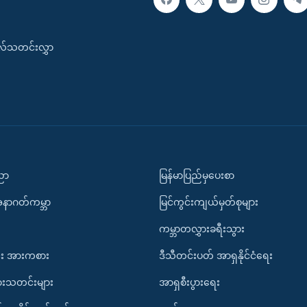
းလ်သတင်းလွှာ
ပညာ
မြန်မာပြည်မှပေးစာ
အနာဂတ်ကမ္ဘာ
မြင်ကွင်းကျယ်မှတ်စုများ
ကမ္ဘာတလွှားခရီးသွား
း အားကစား
ဒီသီတင်းပတ် အာရှနိုင်ငံရေး
ားသတင်းများ
အာရှစီးပွားရေး