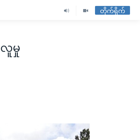
တိုက်ရိုက်
ူမှု