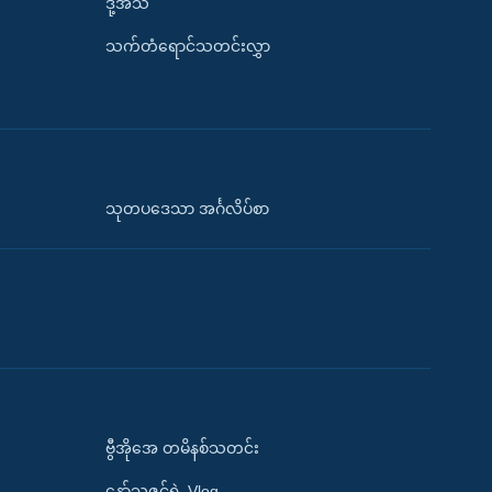
ဒို့အသံ
သက်တံရောင်သတင်းလွှာ
သုတပဒေသာ အင်္ဂလိပ်စာ
ဗွီအိုအေ တမိနစ်သတင်း
နော်သဇင်ရဲ့ Vlog