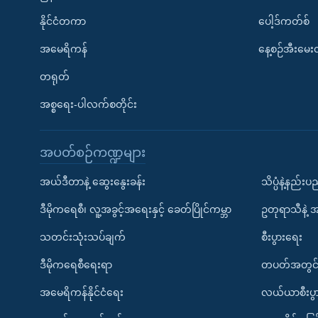
နိုင်ငံတကာ
ပေါ့ဒ်ကတ်စ်
အမေရိကန်
နေ့စဉ်အီးမေ
တရုတ်
အစ္စရေး-ပါလက်စတိုင်း
အပတ်စဉ်ကဏ္ဍများ
အယ်ဒီတာနဲ့ ဆွေးနွေးခန်း
သိပ္ပံနဲ့နည်း
ဒီမိုကရေစီ၊ လူ့အခွင့်အရေးနှင့် ခေတ်ပြိုင်ကမ္ဘာ
ဥတုရာသီနဲ့ 
သတင်းသုံးသပ်ချက်
စီးပွားရေး
ဒီမိုကရေစီရေးရာ
တပတ်အတွင်
အမေရိကန်နိုင်ငံရေး
လယ်ယာစီးပွ