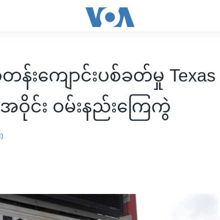
်းကျောင်းပစ်ခတ်မှု Texas လ
အဝိုင်း ဝမ်းနည်းကြေကွဲ
း)