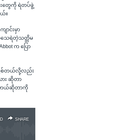
ွေကို ရဲတပ်ဖွဲ့
တယ်။
ျောင်းမှာ
တ်သေရဲတဲ့သတ္တိမ
ူး Abbot က ပြော
ေဖြစ်တယ်လို့လည်း
လား ဆိုတာ
်တယ်ဆိုတာကို
D
SHARE