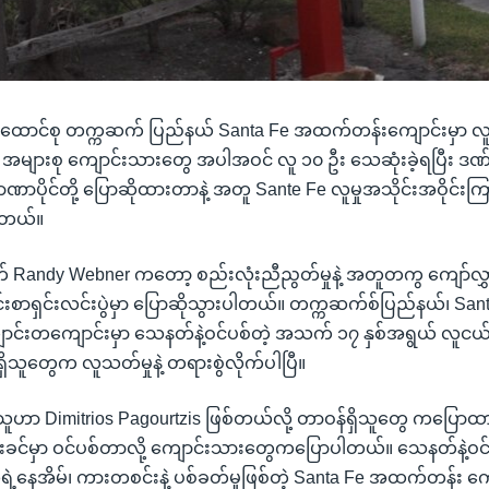
ထောင်စု တက္ကဆက် ပြည်နယ် Santa Fe အထက်တန်းကျောင်းမှာ လူ
့် အများစု ကျောင်းသားတွေ အပါအဝင် လူ ၁၀ ဦး သေဆုံးခဲ့ရပြီး ဒ
ဏာပိုင်တို့ ပြောဆိုထားတာနဲ့ အတူ Sante Fe လူမှုအသိုင်းအဝိုင်းကြ
ါတယ်။
 Randy Webner ကတော့ စည်းလုံးညီညွတ်မှုနဲ့ အတူတကွ ကျော်လွှား
ာရှင်းလင်းပွဲမှာ ပြောဆိုသွားပါတယ်။ တက္ကဆက်စ်ပြည်နယ်၊ Sant
်းတကျောင်းမှာ သေနတ်နဲ့ဝင်ပစ်တဲ့ အသက် ၁၇ နှစ်အရွယ် လူငယ်
ိသူတွေက လူသတ်မှုနဲ့ တရားစွဲလိုက်ပါပြီ။
သူဟာ Dimitrios Pagourtzis ဖြစ်တယ်လို့ တာဝန်ရှိသူတွေ ကပြောထ
ုးခင်မှာ ဝင်ပစ်တာလို့ ကျောင်းသားတွေကပြောပါတယ်။ သေနတ်နဲ့ဝင်ပ
့နေအိမ်၊ ကားတစင်းနဲ့ ပစ်ခတ်မှုဖြစ်တဲ့ Santa Fe အထက်တန်း ကျ