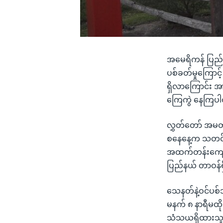
အမေရိကန် ပြည်
ပစ်ခတ်မှုကြောင
ရှိလာကြောင်း အာ
ကြေကွဲ နေကြပ
လွှတ်တော် အမတ်
စနေနေ့က သတင်းစ
အထက်တန်းကျောင
ပြည်နယ် တာဝန်ရှ
သေနတ်နဲ့ဝင်ပစ်
မနက် ၈ နာရီမထိ
သံသယရှိထားသူရဲ