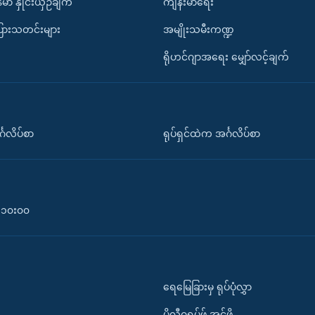
်မာ နှိုင်းယှဉ်ချက်
ကျန်းမာရေး
ပြားသတင်းများ
အမျိုးသမီးကဏ္ဍ
ရိုဟင်ဂျာအရေး မျှော်လင့်ချက်
်္ဂလိပ်စာ
ရုပ်ရှင်ထဲက အင်္ဂလိပ်စာ
၀-၁၀း၀၀
ရေမြေခြားမှ ရုပ်ပုံလွှာ
ပိုလီဂရပ်ဖ်.အင်ဖို