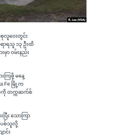
စုလူဝေးတွင်း
ဏ်ရာရသူ ၁၃ ဦးထိ
ားမှာ ဝမ်းနည်း
ကြဖို့ မနေ့
a Fe မြို့က
ကို တက္ကဆက်စ်
ားပြီး သောကြာ
စ်သူလို့
ောင်း