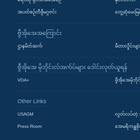
အပတ်စဉ်တီဗွီမဂ္ဂဇင်း
တွေ့ဆုံမေးမြန
ဗွီအိုအေအကြောင်း
ဌာနမိတ်ဆက်
မီတာလှိုင်းမျာ
ဗွီအိုအေ မိုဘိုင်းလ်အက်ပ်များ ဒေါင်းလုတ်ယူရန်
Learning English
VOA+
ဗွီအိုအေမိုဘ
ဗွီအိုအေ လူမှုကွန်ယက်များ
Other Links
USAGM
လွတ်လပ်တဲ့
Press Room
အေမရိကန္အစိ
ဘာသာစကားများ