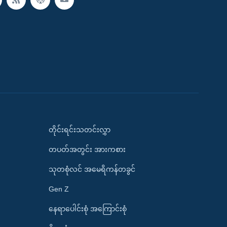
တိုင်းရင်းသတင်းလွှာ
တပတ်အတွင်း အားကစား
သုတစုံလင် အမေရိကန်တခွင်
Gen Z
နေရာပေါင်းစုံ အကြောင်းစုံ