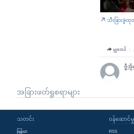
သီးခြားခွဲထု
မျှဝေပါ
ဗွီအိ
အခြားဖတ်ရှုစရာများ
သတင်း
၀န်ဆောင်မှ
မြန်မာ
RSS