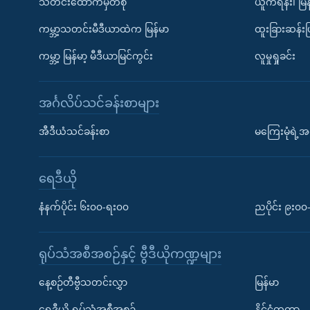
သတင်းထောက်မှတ်စု
ယူကရိန်း၊ မြန
ကမ္ဘာ့သတင်းမီဒီယာထဲက မြန်မာ
ထူးခြားဆန်း
ကမ္ဘာ့ မြန်မာ့ မီဒီယာမြင်ကွင်း
လူမှုရှုခင်း
အင်္ဂလိပ်သင်ခန်းစာများ
အီဒီယံသင်ခန်းစာ
မကြေးမုံရဲ့အင
ရေဒီယို
နံနက်ပိုင်း ၆း၀၀-ရး၀၀
ညပိုင်း ၉း၀
ရုပ်သံအစီအစဉ်နှင့် ဗွီဒီယိုကဏ္ဍများ
နေ့စဉ်တီဗွီသတင်းလွှာ
မြန်မာ
ရေဒီယို ရုပ်သံအစီအစဉ်
နိုင်ငံတကာ