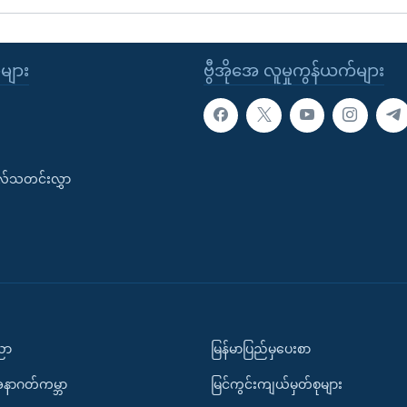
ုများ
ဗွီအိုအေ လူမှုကွန်ယက်များ
းလ်သတင်းလွှာ
ပညာ
မြန်မာပြည်မှပေးစာ
အနာဂတ်ကမ္ဘာ
မြင်ကွင်းကျယ်မှတ်စုများ