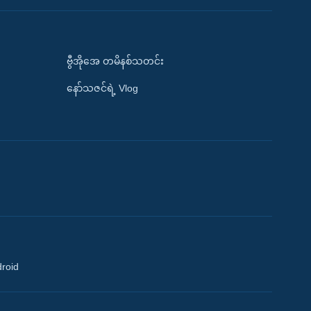
ဗွီအိုအေ တမိနစ်သတင်း
နော်သဇင်ရဲ့ Vlog
droid