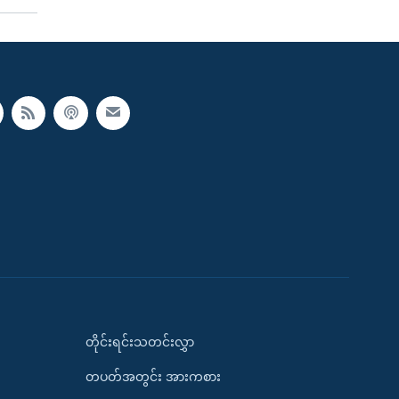
တိုင်းရင်းသတင်းလွှာ
တပတ်အတွင်း အားကစား