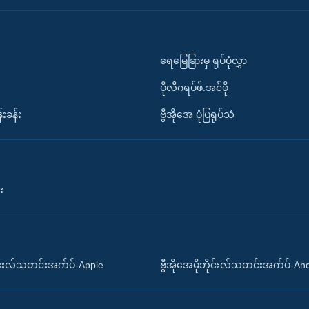
ရေမြေခြားမှ ရုပ်ပုံလွှာ
ပိုလီဂရပ်ဖ်.အင်ဖို
်းခန်း
ဗွီအိုအေ ပုံပြရုပ်သံ
း
ိုင်းလ်သတင်းအက်ပ်-Apple
ဗွီအိုအေမိုဘိုင်းလ်သတင်းအက်ပ်-An