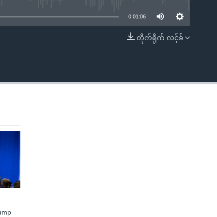
0:01:06
တိုက်ရိုက် လင့်ခ်
EMBED
rump