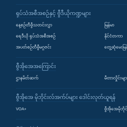
ရုပ်သံအစီအစဉ်နှင့် ဗွီဒီယိုကဏ္ဍများ
နေ့စဉ်တီဗွီသတင်းလွှာ
မြန်မာ
ရေဒီယို ရုပ်သံအစီအစဉ်
နိုင်ငံတကာ
အပတ်စဉ်တီဗွီမဂ္ဂဇင်း
တွေ့ဆုံမေးမြန
ဗွီအိုအေအကြောင်း
ဌာနမိတ်ဆက်
မီတာလှိုင်းမျာ
ဗွီအိုအေ မိုဘိုင်းလ်အက်ပ်များ ဒေါင်းလုတ်ယူရန်
Learning English
VOA+
ဗွီအိုအေမိုဘ
ဗွီအိုအေ လူမှုကွန်ယက်များ