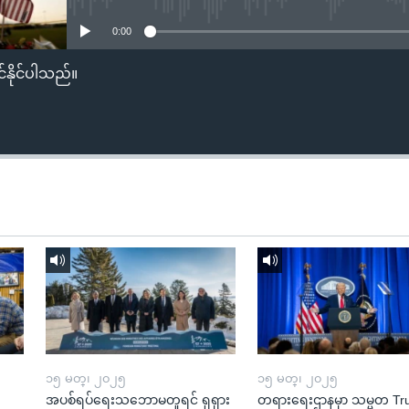
0:00
်နိုင်ပါသည်။
၁၅ မတ္၊ ၂၀၂၅
၁၅ မတ္၊ ၂၀၂၅
အပစ်ရပ်ရေးသဘောမတူရင် ရုရှား
တရားရေးဌာနမှာ သမ္မတ T