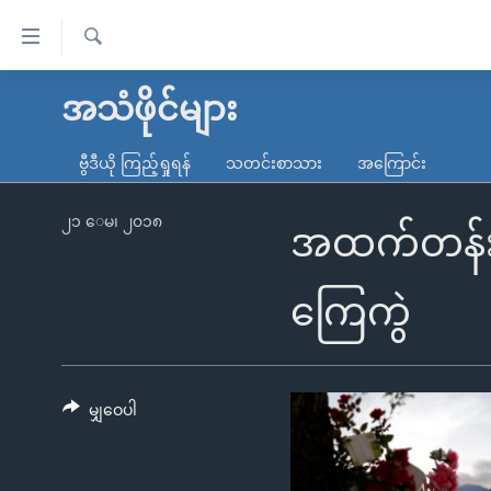
သုံး
ရ
ရှာဖွေ
လွယ်ကူ
မူလစာမျက်နှာ
အသံဖိုင်များ
ရ
စေ
မြန်မာ
လာ
ဗွီဒီယို ကြည့်ရှုရန်
သတင်းစာသား
အကြောင်း
သည့်
ဒ်
ကမ္ဘာ့သတင်းများ
Link
ဗွီဒီယို
နိုင်ငံတကာ
၂၁ ေမ၊ ၂၀၁၈
အထက်တန်းကျေ
များ
သတင်းလွတ်လပ်ခွင့်
အမေရိကန်
ပင်မ
ရပ်ဝန်းတခု လမ်းတခု အလွန်
တရုတ်
ကြေကွဲ
အကြောင်းအရာ
အင်္ဂလိပ်စာလေ့လာမယ်
အစ္စရေး-ပါလက်စတိုင်း
သို့
အပတ်စဉ်ကဏ္ဍများ
အမေရိကန်သုံးအီဒီယံ
ကျော်
ကြည့်
မျှဝေပါ
ရေဒီယိုနှင့်ရုပ်သံ အချက်အလက်များ
မကြေးမုံရဲ့ အင်္ဂလိပ်စာ
ရေဒီယို
ရန်
ရေဒီယို/တီဗွီအစီအစဉ်
ရုပ်ရှင်ထဲက အင်္ဂလိပ်စာ
တီဗွီ
ပင်မ