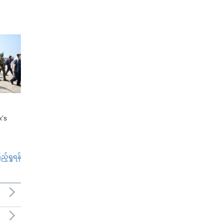
x's
်ရှုရန်