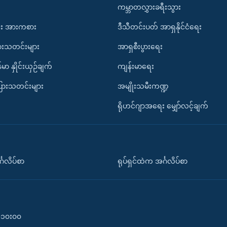
ကမ္ဘာတလွှားခရီးသွား
း အားကစား
ဒီသီတင်းပတ် အာရှနိုင်ငံရေး
ားသတင်းများ
အာရှစီးပွားရေး
်မာ နှိုင်းယှဉ်ချက်
ကျန်းမာရေး
ပြားသတင်းများ
အမျိုးသမီးကဏ္ဍ
ရိုဟင်ဂျာအရေး မျှော်လင့်ချက်
်္ဂလိပ်စာ
ရုပ်ရှင်ထဲက အင်္ဂလိပ်စာ
၀-၁၀း၀၀