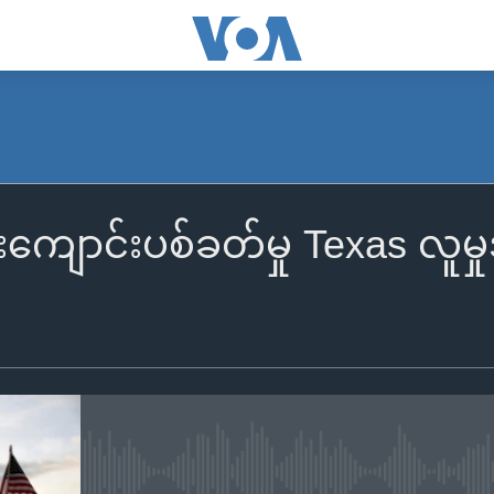
ာင်းပစ်ခတ်မှု Texas လူမှုအသ
No media source currently availa