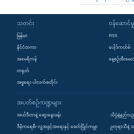
သတင်း
၀န်ဆောင်မှ
မြန်မာ
RSS
နိုင်ငံတကာ
ပေါ့ဒ်ကတ်စ်
အမေရိကန်
နေ့စဉ်အီးမေ
တရုတ်
အစ္စရေး-ပါလက်စတိုင်း
အပတ်စဉ်ကဏ္ဍများ
အယ်ဒီတာနဲ့ ဆွေးနွေးခန်း
သိပ္ပံနဲ့နည်း
ဒီမိုကရေစီ၊ လူ့အခွင့်အရေးနှင့် ခေတ်ပြိုင်ကမ္ဘာ
ဥတုရာသီနဲ့ 