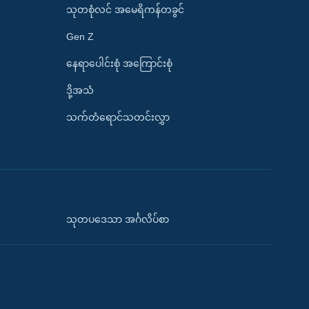
သုတစုံလင် အမေရိကန်တခွင်
Gen Z
နေရာပေါင်းစုံ အကြောင်းစုံ
ဒို့အသံ
သက်တံရောင်သတင်းလွှာ
သုတပဒေသာ အင်္ဂလိပ်စာ