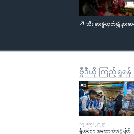
သုတပဒေသာ အင်္ဂလိပ်စာ
အ
ညွန်း
စာမျက်နှာ
သီးခြားခွဲထုတ်၍ နားဆင
သို့
ကျော်
ကြည့်
ရန်
ရှာဖွေ
ရန်
ဗွီဒီယို ကြည့်ရှုရန်
နေရာ
သို့
ကျော်
ရန်
၁၅ မတ္၊ ၂၀၂၅
ရိုဟင်ဂျာ အထောက်အပံ့ဖြတ်