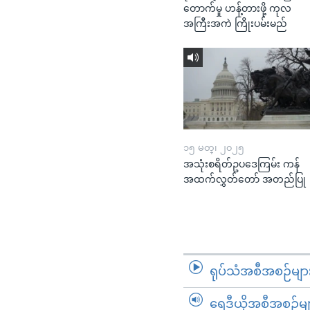
တောက်မှု ဟန့်တားဖို့ ကုလ
အကြီးအကဲ ကြိုးပမ်းမည်
၁၅ မတ္၊ ၂၀၂၅
အသုံးစရိတ်ဥပဒေကြမ်း ကန်
အထက်လွှတ်တော် အတည်ပြု
ရုပ်သံအစီအစဉ်မျာ
ရေဒီယိုအစီအစဉ်မျ