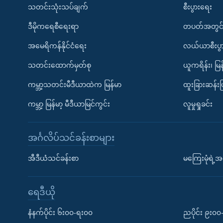
သတင်းသုံးသပ်ချက်
စီးပွားရေး
ဒီမိုကရေစီရေးရာ
တပတ်အတွင်
အမေရိကန်နိုင်ငံရေး
လယ်ယာစီးပွ
သတင်းထောက်မှတ်စု
ယူကရိန်း၊ မြန
ကမ္ဘာ့သတင်းမီဒီယာထဲက မြန်မာ
ထူးခြားဆန်း
ကမ္ဘာ့ မြန်မာ့ မီဒီယာမြင်ကွင်း
လူမှုရှုခင်း
အင်္ဂလိပ်သင်ခန်းစာများ
အီဒီယံသင်ခန်းစာ
မကြေးမုံရဲ့အင
ရေဒီယို
နံနက်ပိုင်း ၆း၀၀-ရး၀၀
ညပိုင်း ၉း၀