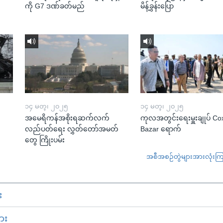
ကို G7 ဒဏ်ခတ်မည်
မိန့်ခွန်းပြော
၁၄ မတ္၊ ၂၀၂၅
၁၄ မတ္၊ ၂၀၂၅
အမေရိကန်အစိုးရဆက်လက်
ကုလအတွင်းရေးမှူးချုပ် Co
လည်ပတ်ရေး လွှတ်တော်အမတ်
Bazar ရောက်
တွေ ကြိုးပမ်း
အစီအစဉ်တွဲများအားလုံးကြည့
း
ား