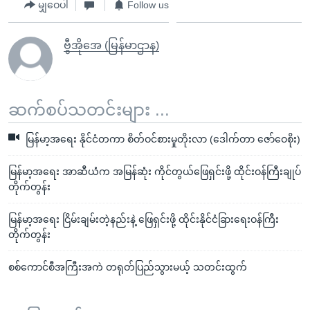
မျှဝေပါ
Follow us
ဗွီအိုအေ (မြန်မာဌာန)
ဆက်စပ်သတင်းများ ...
မြန်မာ့အရေး နိုင်ငံတကာ စိတ်ဝင်စားမှုတိုးလာ (ဒေါက်တာ ဇော်ဝေစိုး)
မြန်မာ့အရေး အာဆီယံက အမြန်ဆုံး ကိုင်တွယ်ဖြေရှင်းဖို့ ထိုင်းဝန်ကြီးချုပ်
တိုက်တွန်း
မြန်မာ့အရေး ငြိမ်းချမ်းတဲ့နည်းနဲ့ ဖြေရှင်းဖို့ ထိုင်းနိုင်ငံခြားရေးဝန်ကြီး
တိုက်တွန်း
စစ်ကောင်စီအကြီးအကဲ တရုတ်ပြည်သွားမယ့် သတင်းထွက်