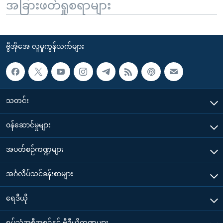
အခြားဖတ်ရှုစရာများ
ဗွီအိုအေ လူမှုကွန်ယက်များ
သတင်း
၀န်ဆောင်မှုများ
အပတ်စဉ်ကဏ္ဍများ
အင်္ဂလိပ်သင်ခန်းစာများ
ရေဒီယို
ရုပ်သံအစီအစဉ်နှင့် ဗွီဒီယိုကဏ္ဍများ