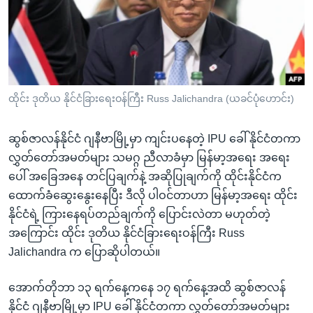
အ
သုတပဒေသာ အင်္ဂလိပ်စာ
ညွန်း
Learning English
စာမျက်နှာ
သို့
ဗွီအိုအေ လူမှုကွန်ယက်များ
ကျော်
ကြည့်
ထိုင်း ဒုတိယ နိုင်ငံခြားရေးဝန်ကြီး Russ Jalichandra (ယခင်ပုံဟောင်း)
ရန်
ဘာသာစကားများ
ရှာဖွေ
ဆွစ်ဇာလန်နိုင်ငံ ဂျနီဗာမြို့မှာ ကျင်းပနေတဲ့ IPU ခေါ် နိုင်ငံတကာ
ရန်
လွှတ်တော်အမတ်များ သမဂ္ဂ ညီလာခံမှာ မြန်မာ့အရေး အရေး
နေရာ
ပေါ် အခြေအနေ တင်ပြချက်နဲ့ အဆိုပြုချက်ကို ထိုင်းနိုင်ငံက
သို့
ထောက်ခံဆွေးနွေးနေပြီး ဒီလို ပါဝင်တာဟာ မြန်မာ့အရေး ထိုင်း
ကျော်
နိုင်ငံရဲ့ ကြားနေရပ်တည်ချက်ကို ပြောင်းလဲတာ မဟုတ်တဲ့
ရန်
အကြောင်း ထိုင်း ဒုတိယ နိုင်ငံခြားရေးဝန်ကြီး Russ
Jalichandra က ပြောဆိုပါတယ်။
အောက်တိုဘာ ၁၃ ရက်နေ့ကနေ ၁၇ ရက်နေ့အထိ ဆွစ်ဇာလန်
နိုင်ငံ ဂျနီဗာမြို့မှာ IPU ခေါ် နိုင်ငံတကာ လွှတ်တော်အမတ်များ