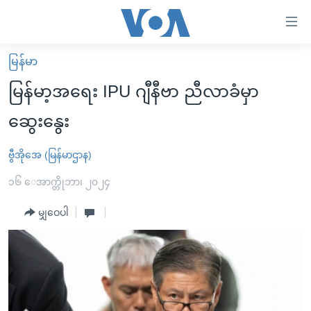
သုံး
ရ
လွယ်ကူ
မြန်မာ
မူလစာမျက်နှာ
စေ
မြန်မာ့အရေး IPU ဂျီနီဗာ ညီလာခံမှာ
မြန်မာ
သည့်
ဆွေးနွေး
ကမ္ဘာ့သတင်းများ
Link
ဗွီဒီယို
နိုင်ငံတကာ
ဗွီအိုအေ (မြန်မာဌာန)
များ
သတင်းလွတ်လပ်ခွင့်
အမေရိကန်
၁၆ ေအာက္တိုဘာ၊ ၂၀၂၄
ပင်မ
ရပ်ဝန်းတခု လမ်းတခု အလွန်
တရုတ်
အကြောင်းအရာ
မျှဝေပါ
သို့
အင်္ဂလိပ်စာလေ့လာမယ်
အစ္စရေး-ပါလက်စတိုင်း
ကျော်
အပတ်စဉ်ကဏ္ဍများ
အမေရိကန်သုံးအီဒီယံ
ကြည့်
ရေဒီယိုနှင့်ရုပ်သံ အချက်အလက်များ
မကြေးမုံရဲ့ အင်္ဂလိပ်စာ
ရေဒီယို
ရန်
ပင်မ
ရေဒီယို/တီဗွီအစီအစဉ်
ရုပ်ရှင်ထဲက အင်္ဂလိပ်စာ
တီဗွီ