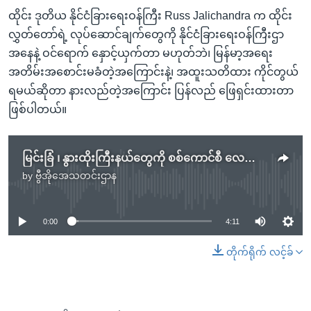
ထိုင်း ဒုတိယ နိုင်ငံခြားရေးဝန်ကြီး Russ Jalichandra က ထိုင်း
လွှတ်တော်ရဲ့ လုပ်ဆောင်ချက်တွေကို နိုင်ငံခြားရေးဝန်ကြီးဌာ
အနေနဲ့ ဝင်ရောက် နှောင့်ယှက်တာ မဟုတ်ဘဲ၊ မြန်မာ့အရေး
အတိမ်းအစောင်းမခံတဲ့အကြောင်းနဲ့၊ အထူးသတိထား ကိုင်တွယ်
ရမယ်ဆိုတာ နားလည်တဲ့အကြောင်း ပြန်လည် ဖြေရှင်းထားတာ
ဖြစ်ပါတယ်။
မြင်းခြံ ၊ နွားထိုးကြီးနယ်တွေကို စစ်ကောင်စီ လေကြောင်းက ဗုံးကြဲ
by
ဗွီအိုအေသတင်းဌာန
No media source currently available
0:00
4:11
တိုက်ရိုက် လင့်ခ်