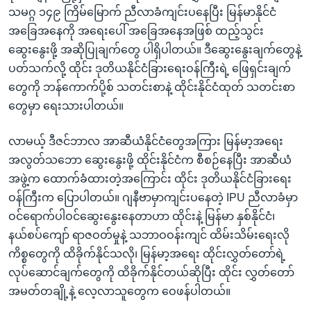
သမဂ္ဂ ၁၄၉ ကြိမ်မြောက် ညီလာခံကျင်းပနေပြီး မြန်မာနိုင်ငံ
အခြေအနေကို အရေးပေါ် အခြေအနေအဖြစ် ထည့်သွင်း
ဆွေးနွေးဖို့ အဆိုပြုချက်တွေ ပါရှိပါတယ်။ ဒီဆွေးနွေးချက်တွေနဲ့
ပတ်သက်လို့ ထိုင်း ဒုတိယနိုင်ငံခြားရေးဝန်ကြီးရဲ့ ဖြေရှင်းချက်
တွေကို ဘန်ကောက်ပို့စ် သတင်းစာနဲ့ ထိုင်းနိုင်ငံထုတ် သတင်းစာ
တွေမှာ ရေးသားပါတယ်။
လာမယ့် ဒီဇင်ဘာလ အာဆီယံနိုင်ငံတွေအကြား မြန်မာ့အရေး
အလွတ်သဘော ဆွေးနွေးဖို့ ထိုင်းနိုင်ငံက စီစဉ်နေပြီး အာဆီယံ
အဖွဲ့က ထောက်ခံထားတဲ့အကြောင်း ထိုင်း ဒုတိယနိုင်ငံခြားရေး
ဝန်ကြီးက ပြောပါတယ်။ ဂျနီဗာမှာကျင်းပနေတဲ့ IPU ညီလာခံမှာ
ဝင်ရောက်ပါဝင်ဆွေးနွေးနေတာဟာ ထိုင်းနဲ့ မြန်မာ နှစ်နိုင်ငံ၊
နယ်စပ်ကျော် ရာဇဝတ်မှုနဲ့ သဘာဝဝန်းကျင် ထိမ်းသိမ်းရေးလို
ကိစ္စတွေကို ထိခိုက်နိုင်သလို၊ မြန်မာ့အရေး ထိုင်းလွှတ်တော်ရဲ့
လုပ်ဆောင်ချက်တွေကို ထိခိုက်နိုင်တယ်ဆိုပြီး ထိုင်း လွှတ်တော်
အမတ်တချို့နဲ့ လေ့လာသူတွေက ဝေဖန်ပါတယ်။