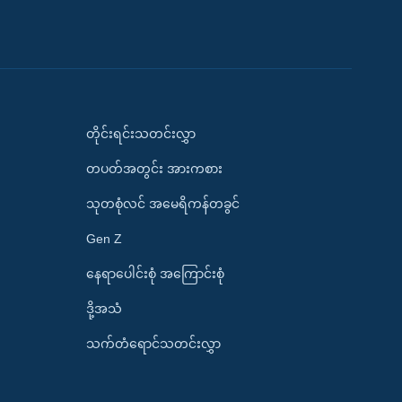
တိုင်းရင်းသတင်းလွှာ
တပတ်အတွင်း အားကစား
သုတစုံလင် အမေရိကန်တခွင်
Gen Z
နေရာပေါင်းစုံ အကြောင်းစုံ
ဒို့အသံ
သက်တံရောင်သတင်းလွှာ