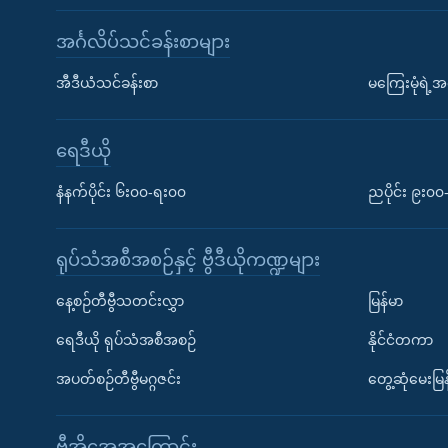
အင်္ဂလိပ်သင်ခန်းစာများ
အီဒီယံသင်ခန်းစာ
မကြေးမုံရဲ့အင
ရေဒီယို
နံနက်ပိုင်း ၆း၀၀-ရး၀၀
ညပိုင်း ၉း၀
ရုပ်သံအစီအစဉ်နှင့် ဗွီဒီယိုကဏ္ဍများ
နေ့စဉ်တီဗွီသတင်းလွှာ
မြန်မာ
ရေဒီယို ရုပ်သံအစီအစဉ်
နိုင်ငံတကာ
အပတ်စဉ်တီဗွီမဂ္ဂဇင်း
တွေ့ဆုံမေးမြန
ဗွီအိုအေအကြောင်း