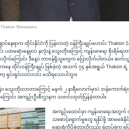
 Thaksin Shinawatra
ှောင်နေရာက ထိုင်းနိုင်ငံကို ပြန်လာတဲ့ ဝန်ကြီးချုပ်ဟောင်း Thaksin
 ပထမဆုံးနေ့မှာပဲ နှလုံးနဲ့ သွေးတိုးကြောင့် ကျန်းမာရေး စိုးရိမ်ရတ
့ပေးလိုက်ကြောင်း ဒီနေ့ပဲ တာဝန်ရှိသူတွေက ပြောလိုက်ပါတယ်။ ဆက်သ
်ကနေ ထိုင်းဝန်ကြီးချုပ် ဖြစ်ခဲ့တဲ့ အသက် ၇၄ နှစ်အရွယ် Thaksin ရဲ့
့ ရှင်းရှင်းလင်းလင်း မသိရသေးပါဘူး။
ီး၊ သွေးတိုးလာတာကြောင့် မနက် ၂ နာရီလောက်မှာပဲ ဘန်ကောက်ရဲတပ်
ိုက်ကြောင်း အကျဉ်းဦးစီးဌာနက သတင်းထုတ်ပြန်ခဲ့တာပါ။
အကျဉ်းထောင်မှာ ကျန်းမာရေးအတွက် လ
သစောင့်ရှောက်မှုတွေ ရနိုင်ဖို့ အာမမခံနိ
ဆေးရုံကိုပို့ခဲ့တာလို့လည်း ရဲတပ်ဖွဲ့က 