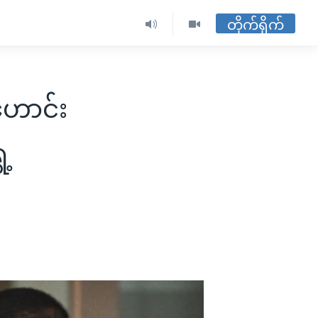
တိုက်ရိုက်
်ဟောင်း
ေ့