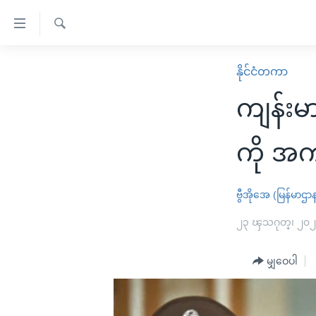
သုံး
ရ
ရှာဖွေ
လွယ်ကူ
မူလစာမျက်နှာ
နိုင်ငံတကာ
ရ
စေ
မြန်မာ
လာ
ကျန်းမာ
သည့်
ဒ်
ကမ္ဘာ့သတင်းများ
Link
ဗွီဒီယို
နိုင်ငံတကာ
ကို အက
များ
သတင်းလွတ်လပ်ခွင့်
အမေရိကန်
ပင်မ
ရပ်ဝန်းတခု လမ်းတခု အလွန်
တရုတ်
ဗွီအိုအေ (မြန်မာဌာ
အကြောင်းအရာ
အင်္ဂလိပ်စာလေ့လာမယ်
အစ္စရေး-ပါလက်စတိုင်း
၂၃ ၾသဂုတ္၊ ၂၀
သို့
အပတ်စဉ်ကဏ္ဍများ
အမေရိကန်သုံးအီဒီယံ
ကျော်
မျှဝေပါ
ကြည့်
ရေဒီယိုနှင့်ရုပ်သံ အချက်အလက်များ
မကြေးမုံရဲ့ အင်္ဂလိပ်စာ
ရေဒီယို
ရန်
ရေဒီယို/တီဗွီအစီအစဉ်
ရုပ်ရှင်ထဲက အင်္ဂလိပ်စာ
တီဗွီ
ပင်မ