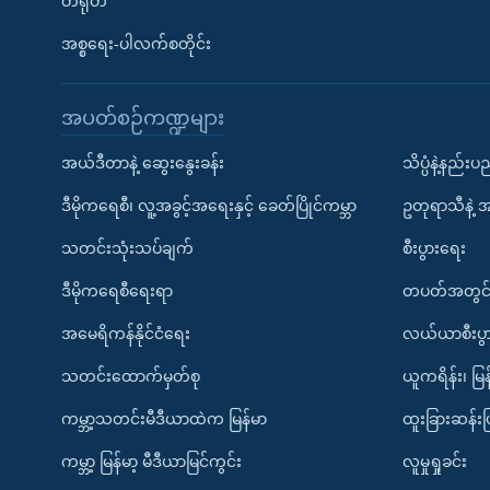
တရုတ်
အစ္စရေး-ပါလက်စတိုင်း
အပတ်စဉ်ကဏ္ဍများ
အယ်ဒီတာနဲ့ ဆွေးနွေးခန်း
သိပ္ပံနဲ့နည်း
ဒီမိုကရေစီ၊ လူ့အခွင့်အရေးနှင့် ခေတ်ပြိုင်ကမ္ဘာ
ဥတုရာသီနဲ့ 
သတင်းသုံးသပ်ချက်
စီးပွားရေး
ဒီမိုကရေစီရေးရာ
တပတ်အတွင်
အမေရိကန်နိုင်ငံရေး
လယ်ယာစီးပွ
သတင်းထောက်မှတ်စု
ယူကရိန်း၊ မြန
ကမ္ဘာ့သတင်းမီဒီယာထဲက မြန်မာ
ထူးခြားဆန်း
ကမ္ဘာ့ မြန်မာ့ မီဒီယာမြင်ကွင်း
လူမှုရှုခင်း