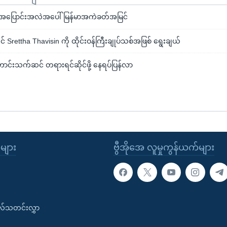
ရေး အပြောင်းအလဲအပေါ် မြန်မာအကဲခတ်အမြင်
ရှင် Srettha Thavisin ကို ထိုင်းဝန်ကြီးချုပ်သစ်အဖြစ် ရွေးချယ်
်ဟောင်းသက်ဆင် တရားရင်ဆိုင်ဖို့ နေရပ်ပြန်လာ
ုများ
ဗွီအိုအေ လူမှုကွန်ယက်များ
းလ်သတင်းလွှာ