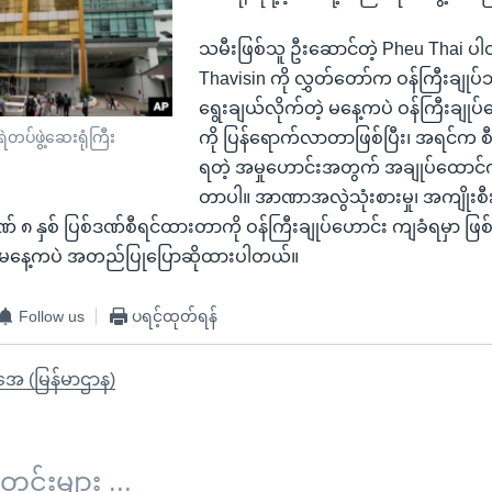
သမီးဖြစ်သူ ဦးဆောင်တဲ့ Pheu Thai ပါ
Thavisin ကို လွှတ်တော်က ဝန်ကြီးချုပ
ရွေးချယ်လိုက်တဲ့ မနေ့ကပဲ ဝန်ကြီးချုပ်ဟော
ကို ပြန်ရောက်လာတာဖြစ်ပြီး၊ အရင်က စ
တပ်ဖွဲ့ဆေးရုံကြီး
ရတဲ့ အမှုဟောင်းအတွက် အချုပ်ထောင်ကို 
တာပါ။ အာဏာအလွဲသုံးစားမှု၊ အကျိုးစီး
် ၈ နှစ် ပြစ်ဒဏ်စီရင်ထားတာကို ဝန်ကြီးချုပ်ဟောင်း ကျခံရမှာ ဖြ
က မနေ့ကပဲ အတည်ပြုပြောဆိုထားပါတယ်။
Follow us
ပရင့်ထုတ်ရန်
ိုအေ (မြန်မာဌာန)
်းများ ...