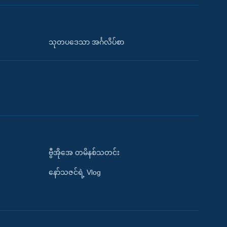
သုတပဒေသာ အင်္ဂလိပ်စာ
ဗွီအိုအေ တမိနစ်သတင်း
နော်သဇင်ရဲ့ Vlog