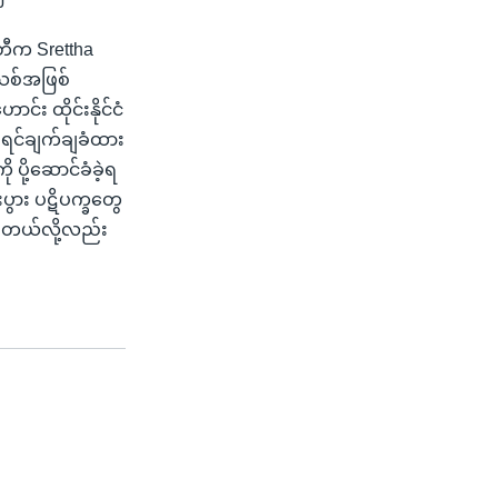
တီက Srettha
်သစ်အဖြစ်
င်း ထိုင်းနိုင်ငံ
ီရင်ချက်ချခံထား
ပို့ဆောင်ခံခဲ့ရ
ပွား ပဋိပက္ခတွေ
စ်တယ်လို့လည်း