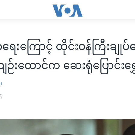
ရေးကြောင့် ထိုင်းဝန်ကြီးချုပ
ျဉ်းထောင်က ဆေးရုံပြောင်းရွှ
န)
၂၃