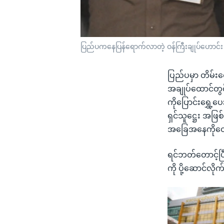
ပြည်ပကနေပြန်ရောက်လာတဲ့ ဝန်ကြီးချုပ်ဟောင်း
ပြည်ပမှာ တိမ်းရ
အချုပ်ထောင်တွင်း
ကိုပြောင်းရွှေ
ရှင်သူဋ္ဌေး အဖြစ
အခြေအနေကိုတော
ရင်ဘတ်တောင့်ပြ
ကို ပို့ဆောင်လ