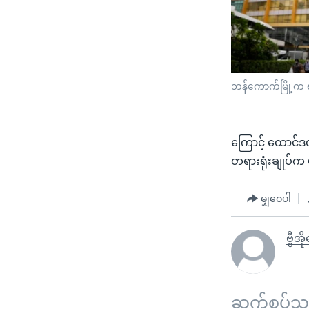
ဘန်ကောက်မြို့က ရဲ
ကြောင့် ထောင်ဒဏ
တရားရုံးချုပ်
မျှဝေပါ
ဗွီအ
ဆက်စပ်သတင