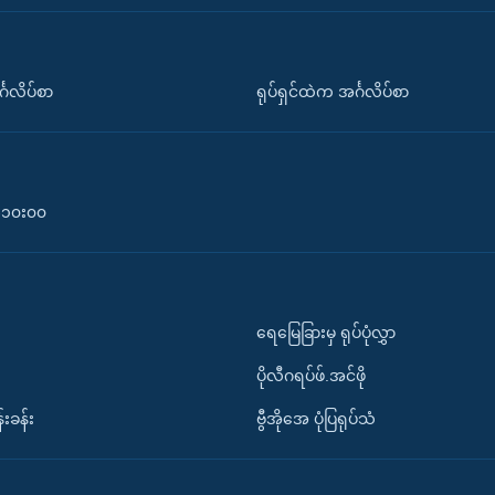
်္ဂလိပ်စာ
ရုပ်ရှင်ထဲက အင်္ဂလိပ်စာ
၀-၁၀း၀၀
ရေမြေခြားမှ ရုပ်ပုံလွှာ
ပိုလီဂရပ်ဖ်.အင်ဖို
်းခန်း
ဗွီအိုအေ ပုံပြရုပ်သံ