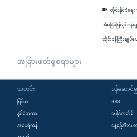
ထိုင်းနိုင်ငံ
အိမ်ခြံမြေလုပ်ငန်း
ထိုင်းဝန်ကြီးချုပ
အခြားဖတ်ရှုစရာများ
သတင်း
၀န်ဆောင်မှ
မြန်မာ
RSS
နိုင်ငံတကာ
ပေါ့ဒ်ကတ်စ်
အမေရိကန်
နေ့စဉ်အီးမေ