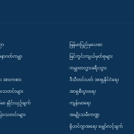
ပညာ
မြန်မာပြည်မှပေးစာ
အနာဂတ်ကမ္ဘာ
မြင်ကွင်းကျယ်မှတ်စုများ
ကမ္ဘာတလွှားခရီးသွား
း အားကစား
ဒီသီတင်းပတ် အာရှနိုင်ငံရေး
ားသတင်းများ
အာရှစီးပွားရေး
်မာ နှိုင်းယှဉ်ချက်
ကျန်းမာရေး
ပြားသတင်းများ
အမျိုးသမီးကဏ္ဍ
ရိုဟင်ဂျာအရေး မျှော်လင့်ချက်