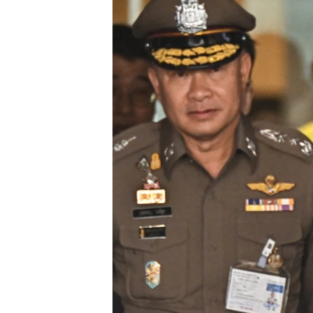
သုတပဒေသာ အင်္ဂလိပ်စာ
အ
ညွန်း
စာမျက်နှာ
သို့
ကျော်
ကြည့်
ရန်
ရှာဖွေ
ရန်
နေရာ
သို့
ကျော်
ရန်