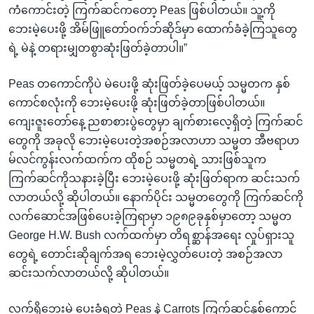
ကံကောင်းတဲ့ ကြက်ဆင်ကတော့ Peas ဖြစ်ပါတယ်။ သူ့ကို
ဘေးမဲ့ပေးဖို့ အိမ်ဖြူတော်ဝက်ဘ်ဆိုဒ်မှာ ထောက်ခံခဲ့ကြသူတွေ
ရဲ့ မဲနဲ့ တရားမျှတစွာဆုံးဖြတ်ခဲ့တာပါ။”
Peas တကောင်ကိုပဲ မဲပေးဖို့ ဆုံးဖြတ်ခဲ့ပေမယ့် သမ္မတက နှစ်
ကောင်စလုံးကို ဘေးမဲ့ပေးဖို့ ဆုံးဖြတ်ခဲ့တာဖြစ်ပါတယ်။
ကျေးဇူးတော်နေ့ ညစာစားပွဲတွေမှာ ချက်စားလေ့ရှိတဲ့ ကြက်ဆင်
တွေကို အခုလို ဘေးမဲ့ပေးတဲ့အစဉ်အလာဟာ သမ္မတ အီဗရာဟ
မ်လင်ကွန်းလက်ထက်က ထိုစဉ် သမ္မတရဲ့ သားဖြစ်သူက
ကြက်ဆင်ကိုသနားခဲ့ပြီး ဘေးမဲ့ပေးဖို့ ဆုံးဖြတ်ရာက ဆင်းသက်
လာတယ်လို့ ဆိုပါတယ်။ နောက်ပိုင်း သမ္မတတွေကို ကြက်ဆင်ကို
လက်ဆောင်အဖြစ်ပေးခဲ့ကြရာမှာ ၁၉၈၉ခုနှစ်မှာတော့ သမ္မတ
George H.W. Bush လက်ထက်မှာ တိရစ္ဆာန်အရေး လှုပ်ရှားသူ
တွေရဲ့ တောင်းဆိုချက်အရ ဘေးမဲ့လွှတ်ပေးတဲ့ အစဉ်အလာ
ဆင်းသက်လာတယ်လို့ ဆိုပါတယ်။
လက်ရှိဘေးမဲ့ ပေးခံရတဲ့ Peas နဲ့ Carrots ကြက်ဆင်နှစ်ကောင်