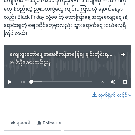
ကျေးဇူးတော်နေ့မှာ အမေရိကန်နိုင်ငံသားအများစုဟာ မိသားစု
တွေ စုံစည်းတဲ့ ညစာစားပွဲတွေ ကျင်းပကြသလို နောက်နေ့မှာ
လည်း Black Friday လို့ခေါ်တဲ့ သောကြာနေ့ အထူးလျော့ဈေးနဲ့
ရောင်းချတဲ့ ဈေးဆိုင်တွေမှာလည်း သွားရောက်ဈေးဝယ်လေ့ရှိ
ကြပါတယ်။
ကျေးဇူးတော်နေ့ အမေရိကန်အခြေချ ချင်းတိုင်းရင်းသားအမြင်
by
ဗွီအိုအေသတင်းဌာန
No media source currently available
0:00
5:25
တိုက်ရိုက် လင့်ခ်
မျှဝေပါ
Follow us