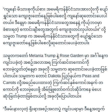
“ကျနော် မိသားစုကိုယ်စား အမေရိကန်နိုင်ငံသားအားလုံးကို ပျော်
ရွှင်သော ကျေးဇူးတော်နေ့ဖြစ်ပါစေလို့ ကျနော်ဆုတောင်းပေးပါ
တယ်။ ဒီနေ့မှာ အမေရိကန်နိုင်ငံသားတွေအနေနဲ့ ကိုယ့်ဘဝမှာ
ခံစားရတဲ့ ကောင်းချီးတွေအတွက် ကျေးဇူးတင်လှပါတယ်။” လို့
သမ္မတ Trump က အမေရိကန်နိုင်ငံသားတွေကို ပျော်ရွှင်သော
ကျေးဇူးတော်နေ့ဖြစ်ပါစေလို့ဆုတောင်းပေးခဲ့တာပါ။
သမ္မတကတော် Melania Trump နဲ့ Rose Garden မှာ အင်္ဂါနေ့က
ကျင်းပခဲ့တဲ့ အစဉ်အလာအရ ကြက်ဆင်တကောင်ကို
ဘေးမဲ့လွှတ်တဲ့နေ့မှာ အခုလို သမ္မတက ဆုတောင်းပေးခဲ့တာဖြစ်
ပါတယ်။ သမ္မတက တောင် Dakota ပြည်နယ်က Peas and
Carrots လို့အမည်ပေးထားတဲ့ ကြက်ဆင်နှစ်ကောင်အနက် တ
ကောင်ကို ဘေးမဲ့ပေးဖို့ အိမ်ဖြူတော်ဝက်ဘ်ဆိုဒ်ကနေ မဲပေး
ဆုံးဖြတ်ခဲ့တာဖြစ်တယ်လို့ အခုလိုပြောပါတယ်။
“ဒီခမ်းနားလှတဲ့ ရိုးရာအစဉ်အလာပွဲ ကျင်းပရာမှာ ဒီနေ့အတွက်