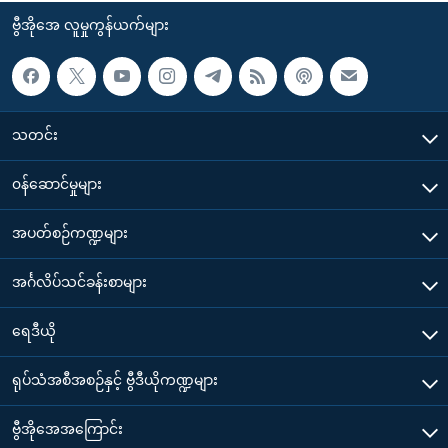
ဗွီအိုအေ လူမှုကွန်ယက်များ
သတင်း
၀န်ဆောင်မှုများ
အပတ်စဉ်ကဏ္ဍများ
အင်္ဂလိပ်သင်ခန်းစာများ
ရေဒီယို
ရုပ်သံအစီအစဉ်နှင့် ဗွီဒီယိုကဏ္ဍများ
ဗွီအိုအေအကြောင်း