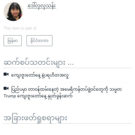
ဒေါ်လှလှသန်း
This item is part of
မြန်မာ
နိုင်ငံတကာ
ဆက်စပ်သတင်းများ ...
ကျေးဇူးတော်နေ့ နဲ့ပရဟိတအလှု
ပြည်ပမှာ တာဝန်ထမ်းနေတဲ့ အမေရိကန်တပ်ဖွဲ့ဝင်တွေကို သမ္မတ
Trump ကျေးဇူးတော်နေ့ နှုတ်ခွန်းဆက်
အခြားဖတ်ရှုစရာများ