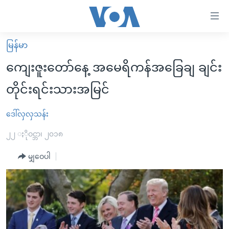
သုံး
ရ
လွယ်ကူ
မြန်မာ
မူလစာမျက်နှာ
စေ
ကျေးဇူးတော်နေ့ အမေရိကန်အခြေချ ချင်း
မြန်မာ
သည့်
တိုင်းရင်းသားအမြင်
ကမ္ဘာ့သတင်းများ
Link
ဗွီဒီယို
နိုင်ငံတကာ
ဒေါ်လှလှသန်း
များ
သတင်းလွတ်လပ်ခွင့်
အမေရိကန်
၂၂ ႏိုဝင္ဘာ၊ ၂၀၁၈
ပင်မ
ရပ်ဝန်းတခု လမ်းတခု အလွန်
တရုတ်
အကြောင်းအရာ
မျှဝေပါ
သို့
အင်္ဂလိပ်စာလေ့လာမယ်
အစ္စရေး-ပါလက်စတိုင်း
ကျော်
အပတ်စဉ်ကဏ္ဍများ
အမေရိကန်သုံးအီဒီယံ
ကြည့်
ရေဒီယိုနှင့်ရုပ်သံ အချက်အလက်များ
မကြေးမုံရဲ့ အင်္ဂလိပ်စာ
ရေဒီယို
ရန်
ပင်မ
ရေဒီယို/တီဗွီအစီအစဉ်
ရုပ်ရှင်ထဲက အင်္ဂလိပ်စာ
တီဗွီ