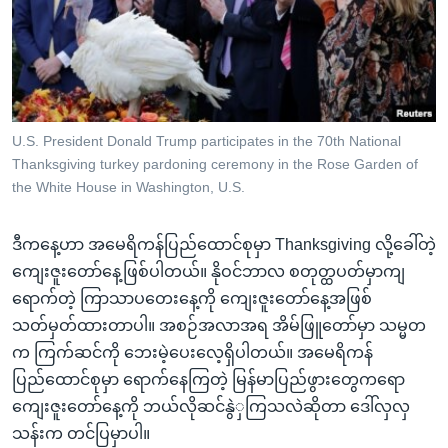
အ
သုတပဒေသာ အင်္ဂလိပ်စာ
ညွန်း
Learning English
စာမျက်နှာ
သို့
ဗွီအိုအေ လူမှုကွန်ယက်များ
ကျော်
ကြည့်
U.S. President Donald Trump participates in the 70th National
Thanksgiving turkey pardoning ceremony in the Rose Garden of
ရန်
ဘာသာစကားများ
the White House in Washington, U.S.
ရှာဖွေ
ရန်
ဒီကနေ့ဟာ အမေရိကန်ပြည်ထောင်စုမှာ Thanksgiving လို့ခေါ်တဲ့
နေရာ
ကျေးဇူးတော်နေ့ဖြစ်ပါတယ်။ နိုဝင်ဘာလ စတုတ္ထပတ်မှာကျ
သို့
ရောက်တဲ့ ကြာသာပတေးနေ့ကို ကျေးဇူးတော်နေ့အဖြစ်
ကျော်
သတ်မှတ်ထားတာပါ။ အစဉ်အလာအရ အိမ်ဖြူတော်မှာ သမ္မတ
ရန်
က ကြက်ဆင်ကို ဘေးမဲ့ပေးလေ့ရှိပါတယ်။ အမေရိကန်
ပြည်ထောင်စုမှာ ရောက်နေကြတဲ့ မြန်မာပြည်ဖွားတွေကရော
ကျေးဇူးတော်နေ့ကို ဘယ်လိုဆင်နွဲှကြသလဲဆိုတာ ဒေါ်လှလှ
သန်းက တင်ပြမှာပါ။