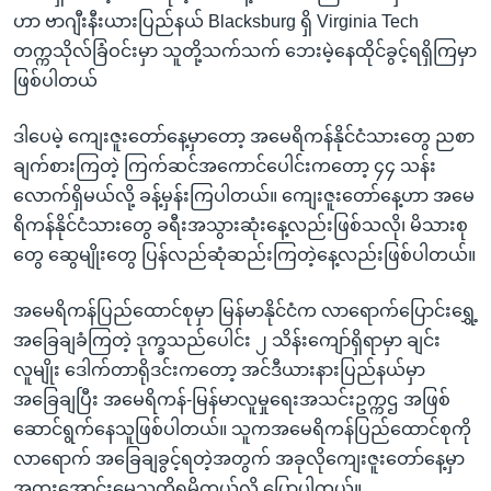
ဟာ ဗာဂျီးနီးယားပြည်နယ် Blacksburg ရှိ Virginia Tech
တက္ကသိုလ်ခြံဝင်းမှာ သူတို့သက်သက် ဘေးမဲ့နေထိုင်ခွင့်ရရှိကြမှာ
ဖြစ်ပါတယ်
ဒါပေမဲ့ ကျေးဇူးတော်နေ့မှာတော့ အမေရိကန်နိုင်ငံသားတွေ ညစာ
ချက်စားကြတဲ့ ကြက်ဆင်အကောင်ပေါင်းကတော့ ၄၄ သန်း
လောက်ရှိမယ်လို့ ခန့်မှန်းကြပါတယ်။ ကျေးဇူးတော်နေ့ဟာ အမေ
ရိကန်နိုင်ငံသားတွေ ခရီးအသွားဆုံးနေ့လည်းဖြစ်သလို၊ မိသားစု
တွေ ဆွေမျိုးတွေ ပြန်လည်ဆုံဆည်းကြတဲ့နေ့လည်းဖြစ်ပါတယ်။
အမေရိကန်ပြည်ထောင်စုမှာ မြန်မာနိုင်ငံက လာရောက်ပြောင်းရွှေ့
အခြေချခံကြတဲ့ ဒုက္ခသည်ပေါင်း ၂ သိန်းကျော်ရှိရာမှာ ချင်း
လူမျိုး ဒေါက်တာရိုဒင်းကတော့ အင်ဒီယားနားပြည်နယ်မှာ
အခြေချပြီး အမေရိကန်-မြန်မာလူမှုရေးအသင်းဥက္ကဌ အဖြစ်
ဆောင်ရွက်နေသူဖြစ်ပါတယ်။ သူကအမေရိကန်ပြည်ထောင်စုကို
လာရောက် အခြေချခွင့်ရတဲ့အတွက် အခုလိုကျေးဇူးတော်နေ့မှာ
အထူးအောင်းမေ့သတိရမိတယ်လို့ ပြောပါတယ်။