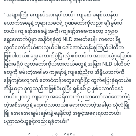
“ အများကြီး ကျေနပ်အားရပါတယ်။ ကျနော် ခရစ်ယာန်တ
ယောက်အနေနဲ့ ဘုရားသခင်ရဲ့ ဂုဏ်တော်ကိုလည်း ချီးမွမ်းပါ
တယ်။ ကျနော်အဖေနဲ့ အကို၊ ကျနော့်အဖေကတော့ ၁၉၉၀
ရွေးကောက်ပွဲမှာ အနိုင်ရခဲ့တဲ့ NLD အမတ်ပေါ့။ ကလေးမြို့
လွှတ်တော်ကိုယ်စားလှယ်ပါ။ ဒေါ်အောင်ဆန်းစုကြည်ပါတီက
ဖြစ်ပါတယ်။ ရွေးကောက်ပွဲပြီးလို့ စစ်တပ်က အာဏာလွဲှပြောင်း
ခြင်းမရှိပဲ လွှတ်တော်ကိုယ်စားလှယ်တွေနဲ့ အခြား NLD ပါတီဝင်
တွေကို ဖမ်းတဲ့အခါမှာ ကျနော်နဲ့ ကျနော့်ညီက အိန္ဒိယဘက်ကို
ခြေကျင်လျောက် တောင်တန်းတွေကျော်ပြီး ထွက်ပြေးခဲ့ရတယ်။
အိန္ဒိယမှာ ဒုက္ခသည်အဖြစ်ခံယူပြီး ရှစ်နှစ် ၉ နှစ်လောက်နေခဲ့
တယ်။ ၂၀၀၄ ကျတော့ အမေရိကားကို ပညာတော်သင်ထောက်ပံ့
တဲ့အစီအစဉ်နဲ့ ရောက်လာတယ်။ ရောက်လာတဲ့အခါမှာ လုံလုံခြုံ
ခြုံ အေးအေးချမ်းချမ်းနဲ့ နေနိုင်တဲ့ အခွင့်အရေးရလာတယ်။
ပညာသင်ယူခွင့်လည်းရခဲ့တယ်။”