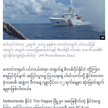
အ
သုတပဒေသာ အင်္ဂလိပ်စာ
ညွန်း
Learning English
စာမျက်နှာ
သို့
ဗွီအိုအေ လူမှုကွန်ယက်များ
ကျော်
ကြည့်
ရန်
ဘာသာစကားများ
စက်တင်ဘာလ ၂၃ရက် ၂၀၁၅ ခုနှစ်က တောင်တရုတ် ပင်လယ်ပြင်
ရှာဖွေ
အတွင်း တရုတ် ကမ်းခြေစောင့်တပ်နှင့် ဖိလစ်ပိုင် ငါးဖမ်း သင်္ဘောတစ်စီး
ရန်
ရင်ဆိုင်တွေ့စဉ်။ ဓါတ်ပုံ - (AP Photo/Renato Etac)
နေရာ
သို့
တောင်တရုတ် ပင်လယ်ထဲမှာ တရုတ်နဲ့ ဖိလစ်ပိုင်နိုင်ငံ တို့ကြား
ကျော်
ရေပြင်ပိုင်နက် အငြင်းပွားမှု ပြဿနာနဲ့ ပါတ်သက်လို့ နိုင်ငံတကာ
ရန်
ခုံသမာဓိ အဖွဲ့က ဒီကနေ့ ဂျူလိုင်လ ၁၂ ရက်နေ့မှာ ဆုံးဖြတ်ချက်
ချမှာဖြစ်ပါတယ်။
Netherlands နိုင်ငံ The Hague မြို့မှာ အခြေစိုက်တဲ့ နိုင်ငံတွေ
ကြား အငြင်းပွားမှု ဖြေရှင်းရေး ခုံသမာဓိ အဖွဲ့ PCA က