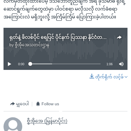
လက်မှတ်ထိုးထားပေမဲ့ ဒီသဘောတူညီချက် အရ ခုံသမာဓိ ရုံးရဲ့
ဆောင်ရွက်ချက်တွေထဲမှာ ပါဝင်စရာ မလိုသလို လက်ခံစရာ
အကြောင်းလဲ မရှိဘူးလို့ အကြိမ်ကြိမ် ပြောကြားခဲ့ပါတယ်။
ရုတ်နဲ့ ဖိလစ်ပိုင် ရေပြင် ပိုင်နက် ပြဿနာ နိုင်ငံတကာ တရားရုံး အင်္ဂါနေ့ ဆုံးဖြတ်မည်
by
ဗွီအိုအေသတင်းဌာန
No media source currently available
0:00
1:06
တိုက်ရိုက် လင့်ခ်
မျှဝေပါ
Follow us
ဗွီအိုအေ (မြန်မာပိုင်း)