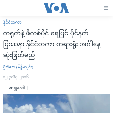
သုံး
ရ
လွယ်ကူ
နိုင်ငံတကာ
မူလစာမျက်နှာ
စေ
တရုတ်နဲ့ ဖိလစ်ပိုင် ရေပြင် ပိုင်နက်
မြန်မာ
သည့်
ပြဿနာ နိုင်ငံတကာ တရားရုံး အင်္ဂါနေ့
ကမ္ဘာ့သတင်းများ
Link
ဆုံးဖြတ်မည်
ဗွီဒီယို
နိုင်ငံတကာ
များ
သတင်းလွတ်လပ်ခွင့်
အမေရိကန်
ပင်မ
ဗွီအိုအေ (မြန်မာပိုင်း)
ရပ်ဝန်းတခု လမ်းတခု အလွန်
တရုတ်
အကြောင်းအရာ
၁၂ ဇူလိုင္၊ ၂၀၁၆
သို့
အင်္ဂလိပ်စာလေ့လာမယ်
အစ္စရေး-ပါလက်စတိုင်း
ကျော်
မျှဝေပါ
အပတ်စဉ်ကဏ္ဍများ
အမေရိကန်သုံးအီဒီယံ
ကြည့်
ရေဒီယိုနှင့်ရုပ်သံ အချက်အလက်များ
မကြေးမုံရဲ့ အင်္ဂလိပ်စာ
ရေဒီယို
ရန်
ပင်မ
ရေဒီယို/တီဗွီအစီအစဉ်
ရုပ်ရှင်ထဲက အင်္ဂလိပ်စာ
တီဗွီ