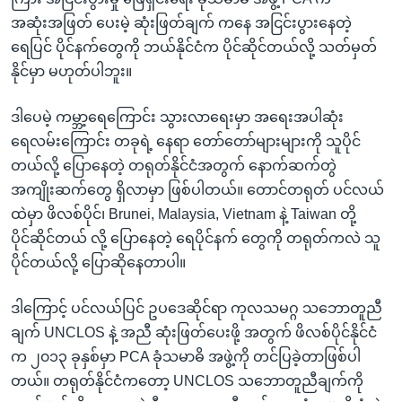
အဆုံးအဖြတ် ပေးမဲ့ ဆုံးဖြတ်ချက် ကနေ အငြင်းပွားနေတဲ့
ရေပြင် ပိုင်နက်တွေကို ဘယ်နိုင်ငံက ပိုင်ဆိုင်တယ်လို့ သတ်မှတ်
နိုင်မှာ မဟုတ်ပါဘူး။
ဒါပေမဲ့ ကမ္ဘာ့ရေကြောင်း သွားလာရေးမှာ အရေးအပါဆုံး
ရေလမ်းကြောင်း တခုရဲ့ နေရာ တော်တော်များများကို သူပိုင်
တယ်လို့ ပြောနေတဲ့ တရုတ်နိုင်ငံအတွက် နောက်ဆက်တွဲ
အကျိုးဆက်တွေ ရှိလာမှာ ဖြစ်ပါတယ်။ တောင်တရုတ် ပင်လယ်
ထဲမှာ ဖိလစ်ပိုင်၊ Brunei, Malaysia, Vietnam နဲ့ Taiwan တို့
ပိုင်ဆိုင်တယ် လို့ ပြောနေတဲ့ ရေပိုင်နက် တွေကို တရုတ်ကလဲ သူ
ပိုင်တယ်လို့ ပြောဆိုနေတာပါ။
ဒါကြောင့် ပင်လယ်ပြင် ဥပဒေဆိုင်ရာ ကုလသမဂ္ဂ သဘောတူညီ
ချက် UNCLOS နဲ့ အညီ ဆုံးဖြတ်ပေးဖို့ အတွက် ဖိလစ်ပိုင်နိုင်ငံ
က ၂၀၁၃ ခုနှစ်မှာ PCA ခုံသမာဓိ အဖွဲ့ကို တင်ပြခဲ့တာဖြစ်ပါ
တယ်။ တရုတ်နိုင်ငံကတော့ UNCLOS သဘောတူညီချက်ကို