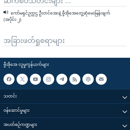
ဆက်စပ်သတင်းများ ...
ကော်မရှင်ဥက္ကဌ ဦးတင်အေးနဲ့ ဗွီအိုအေတွေ့ဆုံမေးမြန်းချက်
(အပိုင်း-၂)
အခြားဖတ်ရှုစရာများ
ဗွီအိုအေ လူမှုကွန်ယက်များ
သတင်း
၀န်ဆောင်မှုများ
အပတ်စဉ်ကဏ္ဍများ