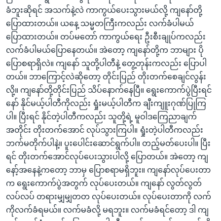
ခံဘူးဆိုရင် အသက်နဲ့လဲ ကာကွယ်ပေးသွားမယ်လို့ ကျနော်တို့
ပြောထားတယ်။ ယနေ့ သမ္မတကြီးကလည်း လက်ခံပါမယ်
ပြောထားတယ်။ တပ်မတော် ကာကွယ်ရေး ဦးစီးချုပ်ကလည်း
လက်ခံပါမယ်ပြောနေတယ်။ အဲတော့ ကျနော်တို့က ဘာများ ပို
ပြောစရာရှိလဲ။ ကျနော် သူတို့ပါတီနဲ့ တွေ့တုန်းကလည်း ပြောပါ
တယ်။ ဘာကြောင့်လဲဆိုတော့ တိုင်းပြည် တိုးတက်စေချင်လွန်း
လို့။ ကျနော်တို့တိုင်းပြည် သိပ်နောက်နေပြီ။ ရွေးကောက်ပွဲပြီးရင်
နော် နိုင်မယ့်ပါတီကိုလည်း ရှုံးမယ့်ပါတီက ချီးကျူးဂုဏ်ပြုကြ
ပါ။ ပြီးရင် နိုင်တဲ့ပါတီကလည်း သူတို့ရဲ့ မူဝါဒကြေညာချက်
အတိုင်း တိုးတက်အောင် လုပ်သွားကြပါ။ ရှုံးတဲ့ပါတီကလည်း
ဘက်မတိုက်ပါနဲ့။ ပူးပေါင်းဆောင်ရွက်ပါ။ တည့်မတ်ပေးပါ။ ပြီး
ရင် တိုးတက်အောင်လုပ်ပေးသွားပါလို့ ပြောတယ်။ အဲတော့ ကျ
နော့်အနေနဲ့ကတော့ ဘာမှ ပြောစရာမရှိဘူး။ ကျနော်လုပ်ပေးတာ
က ရွေးကောက်ပွဲအတွက် လုပ်ပေးတယ်။ ကျနော် လွတ်လွတ်
လပ်လပ် တရားမျှမျှတတ လုပ်ပေးတယ်။ လုပ်ပေးတာကို လက်
ကိုလက်ခံရမယ်။ လက်မခံလို့ မရဘူး။ လက်မခံရင်တော့ ဒါ ကျ