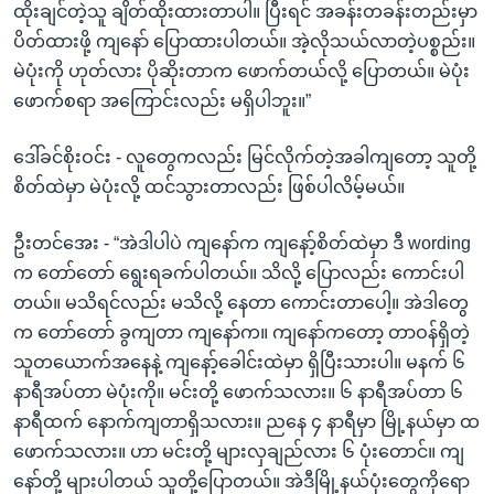
ထိုးချင်တဲ့သူ ချိတ်ထိုးထားတာပါ။ ပြီးရင် အခန်းတခန်းတည်းမှာ
ပိတ်ထားဖို့ ကျနော် ပြောထားပါတယ်။ အဲ့လိုသယ်လာတဲ့ပစ္စည်း။
မဲပုံးကို ဟုတ်လား ပိုဆိုးတာက ဖောက်တယ်လို့ ပြောတယ်။ မဲပုံး
ဖောက်စရာ အကြောင်းလည်း မရှိပါဘူး။”
ဒေါ်ခင်စိုးဝင်း - လူတွေကလည်း မြင်လိုက်တဲ့အခါကျတော့ သူတို့
စိတ်ထဲမှာ မဲပုံးလို့ ထင်သွားတာလည်း ဖြစ်ပါလိမ့်မယ်။
ဦးတင်အေး - “အဲဒါပါပဲ ကျနော်က ကျနော့်စိတ်ထဲမှာ ဒီ wording
က တော်တော် ရွေးရခက်ပါတယ်။ သိလို့ ပြောလည်း ကောင်းပါ
တယ်။ မသိရင်လည်း မသိလို့ နေတာ ကောင်းတာပေါ့။ အဲဒါတွေ
က တော်တော် ခွကျတာ ကျနော်က။ ကျနော်ကတော့ တာဝန်ရှိတဲ့
သူတယောက်အနေနဲ့ ကျနော့်ခေါင်းထဲမှာ ရှိပြီးသားပါ။ မနက် ၆
နာရီအပ်တာ မဲပုံးကို။ မင်းတို့ ဖောက်သလား။ ၆ နာရီအပ်တာ ၆
နာရီထက် နောက်ကျတာရှိသလား။ ညနေ ၄ နာရီမှာ မြို့နယ်မှာ ထ
ဖောက်သလား။ ဟာ မင်းတို့ များလှချည်လား ၆ ပုံးတောင်။ ကျ
နော်တို့ များပါတယ် သူတို့ပြောတယ်။ အဲဒီမြို့နယ်ပုံးတွေကိုရော