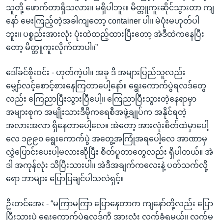
သူတို့ ဖောက်တာရှိသလား။ မရှိပါဘူး။ မိတ္တူကူးဆိုင်သွားတာ ကျ
နော် မေးကြည့်တဲ့အခါကျတော့ container ပါ။ မဲပုံးမဟုတ်ပါ
ဘူး။ ပစ္စည်းအားလုံး ပုံးထဲထည့်ထားပြီးတော့ အဲဒီထဲကနေပြီး
တော့ မိတ္တူကူးလိုက်တာပါ။”
ဒေါ်ခင်စိုးဝင်း - ဟုတ်ကဲ့ပါ။ အခု ဒီ အများပြည်သူလည်း
မျှော်လင့်စောင့်စားနေကြတာပေါ့နော်။ ရွေးကောက်ပွဲရလဒ်တွေ
လည်း ကြေညာပြီးသွားပြီပေါ့။ ကြေညာပြီးသွားတဲ့နေရာမှာ
အများစုက အမျိုးသားဒီမိုကရေစီအဖွဲ့ချုပ်က အနိုင်ရတဲ့
အလားအလာ ရှိနေတာပေါ့လေ။ အဲတော့ အားလုံးစိတ်ထဲမှာပေါ့
လေ ၁၉၉၀ ရွေးကောက်ပွဲ အတွေ့အကြုံအရပေါ့လေ အာဏာမှ
လွှဲပြောင်းပေးပါ့မလားဆိုပြီး စိတ်ပူတာတွေလည်း ရှိပါတယ်။ အဲ
ဒါ အကုန်လုံး သိပြီးသားပါ။ အဲဒီအချက်ကလေးနဲ့ ပတ်သက်လို့
ရော ဘာများ ပြောပြချင်ပါသလဲရှင့်။
ဦးတင်အေး - “မကြာမကြာ ပြောနေတာက ကျနော်တို့လည်း ပြော
ပြီးသားပဲ ရွေးကောက်ပွဲရလဒ်ကို အားလုံး လက်ခံရမယ်။ လက်မ