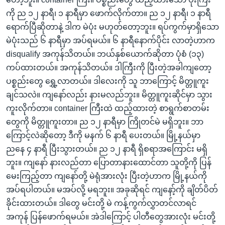
ကို ည ၁၂ နာရီ၊ ၁ နာရီမှာ ဖောက်လိုက်တာ။ ည ၁၂ နာရီ၊ ၁ နာရီ
ရောက်ပြီဆိုတာနဲ့ ဒါက မဲပုံး မဟုတ်တော့ဘူး။ ရပ်ကွက်မှာရှိသော
မဲပုံးသည် ၆ နာရီမှာ အပ်ရမယ်။ ၆ နာရီနောက်ပိုင်း လာတဲ့ဟာက
disqualify အကုန်သိတယ်။ ဘယ်နှစ်ယောက်ဆိုတာ ပုံစံ (၁၃)
ကပ်ထားတယ်။ အကုန်သိတယ်။ ဒါကြီးကို ပြီးတဲ့အခါကျတော့
ပစ္စည်းတွေ ရွှေ့လာတယ်။ ဒါလေးကို သူ ဘာကြောင့် မိတ္တူကူး
ချင်သလဲ။ ကျနော်လည်း နားမလည်ဘူး။ မိတ္တူကူးဆိုင်မှာ သွား
ကူးလိုက်တာ။ container ကြီးထဲ ထည့်ထားတဲ့ စာရွက်စာတမ်း
တွေကို မိတ္တူကူးတာ။ ည ၁၂ နာရီမှာ ကြိုတင်မဲ မရှိဘူး။ ဘာ
ကြောင့်လဲဆိုတော့ ဒီကို မနက် ၆ နာရီ ပေးတယ်။ မြို့နယ်မှာ
ညနေ ၄ နာရီ ပြီးသွားတယ်။ ည ၁၂ နာရီ ရှိစရာအကြောင်း မရှိ
ဘူး။ ကျနော် နားလည်တာ ပြောတာနားထောင်တာ သူတို့ကို ပြန်
မေးကြည့်တာ ကျနော်တို့ မဲရုံအားလုံး ပြီးတဲ့ဟာက မြို့နယ်ကို
အပ်ရပါတယ်။ မအပ်လို့ မရဘူး။ အခုဆိုရင် ကျနော့်ကို ချိတ်ပိတ်
ခိုင်းထားတယ်။ ဒါတွေ မင်းတို့ မဲ ကန့်ကွက်လွှာတင်လာရင်
အကုန် ပြန်ဖောက်ရမယ်။ အဲဒါကြောင့် ပါတီတွေအားလုံး မင်းတို့