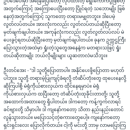
ဥပဒေပေါ်မှာ အခြေခံပြီးတော့ လုပ်ထားတဲ့ ရွေးကောက်ပွဲဖြစ်တဲ့
အတွက်ကြောင့် အကြောပေးပြီးတော့ ပြိုင်ရတဲ့ သဘောမျိုး ဖြစ်
နေတဲ့အတွက်ကြောင့် သူကတော့ တရားမမျှတဘူး။ ဒါပေမဲ့
လွတ်လပ်တယ်။ အားလုံးကလည်း လွတ်လပ်တယ်ဆိုပြီးတော့
မှတ်ချက်ချပါတယ်။ အကုန်လုံးကလည်း လွတ်လွတ်လပ်လပ် မဲ
ပေးခွင့်ရတယ်ဆိုပြီးတော့ မှတ်ချက်ချပါတယ်။ ခုနက ဥက္ကဌကြီး
ပြောသွားတဲ့အထဲမှာ ရှုံးတဲ့သူတွေအနေနဲ့က မတရားသဖြင့် ရှုံး
တယ်ဆိုတာမျိုး ဘယ်လိုမျိုးများ ယူဆတာလဲမသိဘူး။
ဦးတင်အေး - “ဒါ သူတို့ပြောတာပါ။ အနိုင်ပေးဖို့ပြောတာ မဟုတ်
ပါဘူး။ သူတို့ တရားမဲ့ပြုကျင့်ခံရလို့ တံဆိပ်တုံးတွေ ထုပေးနေလို့
ဆိုကြပါစို့ မဲရုံကိုယ်စားလှယ်က ထိုင်နေရမှာပဲ။ မဲရုံ
ကိုယ်စားလှယ်က ထပြီးတော့ တံဆိပ်တုံးထုခိုင်းတာတို့၊ သူတို့
အထောက်အထားတွေ ရှိပါတယ်။ ဒါကတော့ ကန့်ကွက်လာရင်
ခင်ဗျားတို့ သိမှာပါ။ ဒါ ကျနော်ကတော့ သိတာ နည်းနည်းတောင်
လွန်သွားတယ်။ မပြောသင့်တဲ့စကားတွေပေါ့။ ကျနော်ကတော့
ရှင်းရှင်းလေး ပြောလိုက်တယ်။ ငါ့ကို မင်းတို့ ဘာမှ လာမပြောကြ