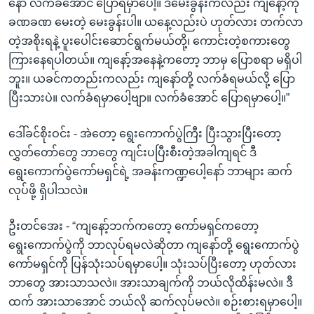
နော် လက်ခံအောင် ပြောရမှာပေါ့။ ဒီမေးခွန်းကလည်း ကျနော့်ကို
ခဏခဏ မေးတဲ့ မေးခွန်းပါ။ ယနေ့လည်းပဲ ဟုတ်လား တက်လာ
တဲ့အစိုးရနဲ့ ပူးပေါင်းဆောင်ရွက်မယ်တို့၊ ကောင်းတဲ့စကားတွေ
ကြားနေရပါတယ်။ ကျနော့်အနေနဲ့ကတော့ ဘာမှ ပြောစရာ မရှိပါ
ဘူး။ ယခင်ကတည်းကလည်း ကျနော်တို့ လက်ခံရမယ်လို့ ပြော
ပြီးသားပဲ။ လက်ခံရမှာပေါ့ဗျာ။ လက်ခံအောင် ပြောရမှာပေါ့။”
ဒေါ်ခင်စိုးဝင်း - အဲတော့ ရွေးကောက်ပွဲကြီး ပြီးသွားပြီးတော့
လွှတ်တော်တွေ ဘာတွေ ကျင်းပပြီးစီးတဲ့အခါကျရင် ဒီ
ရွေးကောက်ပွဲကော်မရှင်ရဲ့ အခန်းကဏ္ဍပေါ့နော် ဘာများ ဆက်
လုပ်ဖို့ ရှိပါသလဲ။
ဦးတင်အေး - “ကျနော့်ဘက်ကတော့ ကော်မရှင်ကတော့
ရွေးကောက်ပွဲကို ဘာလုပ်ရမလဲဆိုတာ ကျနော်တို့ ရွေးကောက်ပွဲ
ကော်မရှင်ကို ပြန်သုံးသပ်ရမှာပေါ့။ သုံးသပ်ပြီးတော့ ဟုတ်လား
ဘာတွေ အားသာသလဲ။ အားသာချက်ကို ဘယ်လိုထိန်းမလဲ။ ဒီ
ထက် အားသာအောင် ဘယ်လို ဆက်လုပ်မလဲ။ စဉ်းစားရမှာပေါ့။