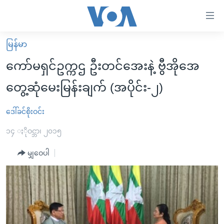
သုံး
ရ
လွယ်ကူ
မြန်မာ
မူလစာမျက်နှာ
စေ
ကော်မရှင်ဥက္ကဌ ဦးတင်အေးနဲ့ ဗွီအိုအေ
မြန်မာ
သည့်
တွေ့ဆုံမေးမြန်းချက် (အပိုင်း-၂)
ကမ္ဘာ့သတင်းများ
Link
ဗွီဒီယို
နိုင်ငံတကာ
ဒေါ်ခင်စိုးဝင်း
များ
သတင်းလွတ်လပ်ခွင့်
အမေရိကန်
၁၄ ႏိုဝင္ဘာ၊ ၂၀၁၅
ပင်မ
ရပ်ဝန်းတခု လမ်းတခု အလွန်
တရုတ်
အကြောင်းအရာ
မျှဝေပါ
သို့
အင်္ဂလိပ်စာလေ့လာမယ်
အစ္စရေး-ပါလက်စတိုင်း
ကျော်
အပတ်စဉ်ကဏ္ဍများ
အမေရိကန်သုံးအီဒီယံ
ကြည့်
ရေဒီယိုနှင့်ရုပ်သံ အချက်အလက်များ
မကြေးမုံရဲ့ အင်္ဂလိပ်စာ
ရေဒီယို
ရန်
ပင်မ
ရေဒီယို/တီဗွီအစီအစဉ်
ရုပ်ရှင်ထဲက အင်္ဂလိပ်စာ
တီဗွီ