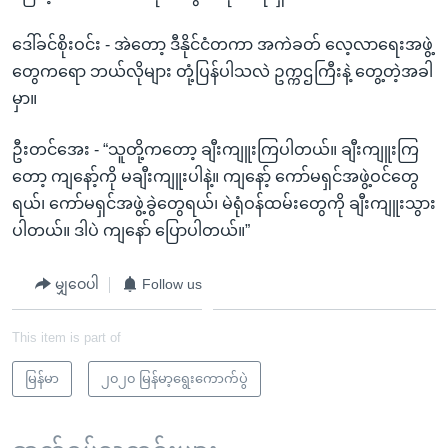
ဒေါ်ခင်စိုးဝင်း - အဲတော့ ဒီနိုင်ငံတကာ အကဲခတ် လေ့လာရေးအဖွဲ့
တွေကရော ဘယ်လိုများ တုံ့ပြန်ပါသလဲ ဥက္ကဌကြီးနဲ့ တွေ့တဲ့အခါ
မှာ။
ဦးတင်အေး - “သူတို့ကတော့ ချီးကျူးကြပါတယ်။ ချီးကျူးကြ
တော့ ကျနော့်ကို မချီးကျူးပါနဲ့။ ကျနော့် ကော်မရှင်အဖွဲ့ဝင်တွေ
ရယ်၊ ကော်မရှင်အဖွဲ့ခွဲတွေရယ်၊ မဲရုံဝန်ထမ်းတွေကို ချီးကျူးသွား
ပါတယ်။ ဒါပဲ ကျနော် ပြောပါတယ်။”
မျှဝေပါ
Follow us
This item is part of
မြန်မာ
၂၀၂၀ မြန်မာ့ရွေးကောက်ပွဲ