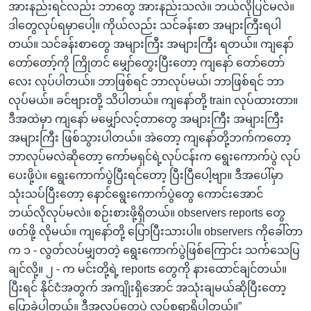
အားနည်းရင်လည်း ဘာတွေ အားနည်းသလဲ။ ဘယ်လိုပြင်မလဲ။
ဒါတွေလုပ်ရမှာပေါ့။ ကိုယ်လည်း သင်ခန်းစာ အများကြီးရပါ
တယ်။ သင်ခန်းစာတွေ အများကြီး အများကြီး ရတယ်။ ကျနော်
တော်တော့်ကို ကြိုတင် မျှော်တွေးပြီးတော့ ကျနော် တော်တော်
လေး လုပ်ပါတယ်။ ဘာဖြစ်ရင် ဘာလုပ်မယ်၊ ဘာဖြစ်ရင် ဘာ
လုပ်မယ်။ ခင်ဗျားတို့ သိပါတယ်။ ကျနော်တို့ train လုပ်ထားတာ။
ဒီအထဲမှာ ကျနော် မမျှော်လင့်တာတွေ အများကြီး အများကြီး
အများကြီး ဖြစ်သွားပါတယ်။ အဲတော့ ကျနော်တို့ဘက်ကတော့
ဘာလုပ်မလဲဆိုတော့ ကော်မရှင်ရဲ့လုပ်ငန်းက ရွေးကောက်ပွဲ လုပ်
ပေးဖို့ပဲ။ ရွေးကောက်ပွဲပြီးရင်တော့ ပြီးပြီပေါ့ဗျာ။ ဒီအပေါ်မှာ
သုံးသပ်ပြီးတော့ နောင်ရွေးကောက်ပွဲတွေ ကောင်းအောင်
ဘယ်လိုလုပ်မလဲ။ စဉ်းစားဖို့ရှိတယ်။ observers reports တွေ
ဖတ်ဖို့ လိုမယ်။ ကျနော်တို့ ပြောပြီးသားပါ။ observers ကိုခေါ်တာ
က ၁ - လွတ်လပ်မျှတတဲ့ ရွေးကောက်ပွဲဖြစ်ကြောင်း သက်သေပြ
ချင်လို့။ ၂ - က မင်းတို့ရဲ့ reports တွေကို နားထောင်ချင်တယ်။
ပြီးရင် နိုင်ငံအတွက် အကျိုးရှိအောင် အသုံးချမယ်ဆိုပြီးတော့
ပြောခဲ့ပါတယ်။ ဒီအလုပ်တွေပဲ လုပ်စရာရှိပါတယ်။”