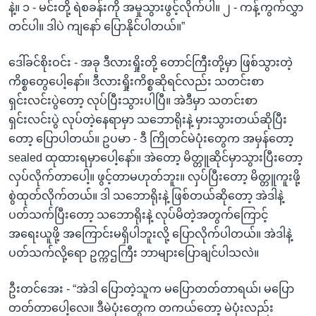
နဲ့။ ၁ - မင်းတို့ ရဲစခန်းကို အမှုသွားဖွင့်လိုက်ပါ။ ၂ - ကန့်ကွက်လွှာ
တင်ပါ။ ဒါပဲ ကျနော် ပြောနိုင်ပါတယ်။”
ဒေါ်ခင်စိုးဝင်း - အခု ဒီလားရှိုးတို့ တောင်ကြီးတို့မှာ ဖြစ်သွားတဲ့
ကိစ္စတွေပေါ့နော်။ ဒီလားရှိုးကိစ္စဆိုရင်လည်း သတင်းစာ
ရှင်းလင်းပွဲတော့ လုပ်ပြီးသွားပါပြီ။ အဲဒီမှာ သတင်းစာ
ရှင်းလင်းပွဲ လုပ်တဲ့နေရာမှာ သဘောရိုးနဲ့ မှားသွားတယ်ဆိုပြီး
တော့ ပြောပါတယ်။ ဥပမာ - ဒီ ကြိုတင်မဲပုံးတွေက အမှန်တော့
sealed ထုထားရမှာပေါ့နော်။ အဲတော့ မိတ္တူဆိုင်မှာသွားပြီးတော့
လှပ်လိုက်တာပေါ့။ ဖွင့်တာမဟုတ်ဘူး။ လှပ်ပြီးတော့ မိတ္တူကူးဖို့
စွဲထုတ်လိုက်တယ်။ ဒါ သဘောရိုးနဲ့ ဖြစ်တယ်ဆိုတော့ အဲဒါနဲ့
ပတ်သက်ပြီးတော့ သဘောရိုးနဲ့ လုပ်မိတဲ့အတွက်ကြောင့်
အရေးယူဖို့ အကြောင်းမရှိပါဘူးလို့ ပြောလိုက်ပါတယ်။ အဲဒါနဲ့
ပတ်သက်လို့ရော ဥက္ကဌကြီး ဘာများပြောချင်ပါသလဲ။
ဦးတင်အေး - “အဲဒါ ပြောတဲ့သူက မပြောတတ်တာရယ်၊ မပြော
တတ်တာပေါ့လေ။ ဒီမဲပုံးတွေက တကယ်တော့ မဲပုံးလည်း