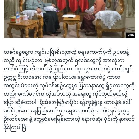
အ
သုတပဒေသာ အင်္ဂလိပ်စာ
ညွန်း
Learning English
စာမျက်နှာ
သို့
ဗွီအိုအေ လူမှုကွန်ယက်များ
ကျော်
ကြည့်
တနင်္ဂနွေနေ့က ကျင်းပပြီးစီးသွားတဲ့ ရွေးကောက်ပွဲကို ဥပဒေနဲ့
ရန်
ဘာသာစကားများ
အညီ ကျင်းပခဲ့တာ ဖြစ်တဲ့အတွက် ရလဒ်တွေကို အားလုံးက
ရှာဖွေ
လက်ခံကြဖို့ လိုတယ်လို့ ပြည်ထောင်စု ရွေးကောက်ပွဲ ကော်မရှင်
ရန်
ဥက္ကဋ္ဌ ဦးတင်အေး ကပြောပါတယ်။ ရွေးကောက်ပွဲ ကာလ
နေရာ
အတွင်း မဲပေးတဲ့ လုပ်ငန်းစဉ်တွေမှာ ပြဿနာတွေ ရှိခဲ့တာတွေကို
သို့
လည်း ကော်မရှင်က လိုအပ်သလို အရေးယူ ကိုင်တွယ်မယ်လို့
ကျော်
ပြော ဆိုခဲ့တာပါ။ ဗွီအိုအေမြန်မာပိုင်း ရန်ကုန်ရုံးခွဲ တာဝန်ခံ ဒေါ်
ရန်
ခင်စိုးဝင်းက နေပြည်တော် မှာ ရွေးကောက်ပွဲ ကော်မရှင် ဥက္ကဋ္ဌ
ဦးတင်အေး နဲ့ တွေ့ဆုံမေးမြန်းထားတဲ့ နောက်ဆုံး ပိုင်းကို နားဆင်
နိုင်ကြပါပြီ။