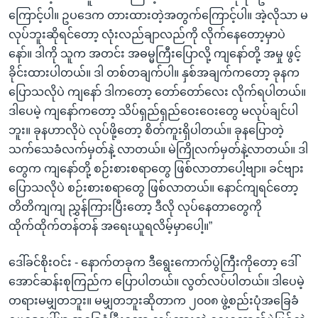
ကြောင့်ပါ။ ဥပဒေက တားထားတဲ့အတွက်ကြောင့်ပါ။ အဲ့လိုသာ မ
လုပ်ဘူးဆိုရင်တော့ လုံးလည်ချာလည်ကို လိုက်နေတော့မှာပဲ
နော်။ ဒါကို သူက အတင်း အဓမ္မကြီးပြောလို့ ကျနော်တို့ အမှု ဖွင့်
ခိုင်းထားပါတယ်။ ဒါ တစ်တချက်ပါ။ နှစ်အချက်ကတော့ ခုနက
ပြောသလိုပဲ ကျနော် ဒါကတော့ တော်တော်လေး လိုက်ရပါတယ်။
ဒါပေမဲ့ ကျနော်ကတော့ သိပ်ရှည်ရှည်ဝေးဝေးတွေ မလုပ်ချင်ပါ
ဘူး။ ခုနဟာလိုပဲ လုပ်ဖို့တော့ စိတ်ကူးရှိပါတယ်။ ခုနပြောတဲ့
သက်သေခံလက်မှတ်နဲ့ လာတယ်။ မဲကြိုလက်မှတ်နဲ့လာတယ်။ ဒါ
တွေက ကျနော်တို့ စဉ်းစားစရာတွေ ဖြစ်လာတာပေါ့ဗျာ။ ခင်ဗျား
ပြောသလိုပဲ စဉ်းစားစရာတွေ ဖြစ်လာတယ်။ နောင်ကျရင်တော့
တိတိကျကျ ညွှန်ကြားပြီးတော့ ဒီလို လုပ်နေတာတွေကို
ထိုက်ထိုက်တန်တန် အရေးယူရလိမ့်မှာပေါ့။”
ဒေါ်ခင်စိုးဝင်း - နောက်တခုက ဒီရွေးကောက်ပွဲကြီးကိုတော့ ဒေါ်
အောင်ဆန်းစုကြည်က ပြောပါတယ်။ လွတ်လပ်ပါတယ်။ ဒါပေမဲ့
တရားမမျှတဘူး။ မမျှတဘူးဆိုတာက ၂၀၀၈ ဖွဲ့စည်းပုံအခြေခံ