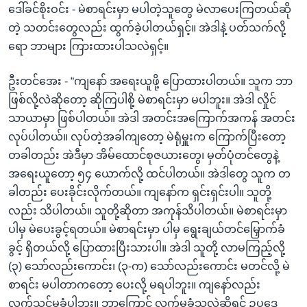
ဒေါ်ခင်စိုးဝင်း - မဲစာရင်းမှာ မပါတဲ့သူတွေ မဲလာပေးကြတယ်ဆို
တဲ့ သတင်းတွေလည်း ထွက်ခဲ့ပါတယ်ရှင့်။ အဲဒါနဲ့ ပတ်သက်လို့
ရော ဘာများ ကြားထားပါသလဲရှင့်။
ဦးတင်အေး - “ကျနော် အရေးယူဖို့ ပြောထားပါတယ်။ သူက ဘာ
ဖြစ်လို့လဲဆိုတော့ ဆိုကြပါစို့ မဲစာရင်းမှာ မပါဘူး။ အဲဒါ လှိုင်
သာယာမှာ ဖြစ်ပါတယ်။ အဲဒါ အတင်းအကြောက်အကန် အတင်း
လုပ်ပါတယ်။ လုပ်တဲ့အခါကျတော့ မဲရုံမှူးက ကြောက်ပြီးတော့
တခါတည်း အဲဒီမှာ အိမ်ထောင်စုဇယားတွေ၊ မှတ်ပုံတင်တွေနဲ့
အရေးယူတော့ ၅၄ ယောက်လို့ ထင်ပါတယ်။ အဲဒါတွေ သူက တ
ခါတည်း ပေးခိုင်းလိုက်တယ်။ ကျနော်က ရှင်းရှင်းပါ။ သူတို့
လည်း သိပါတယ်။ သူတို့ဆိုတာ အကုန်သိပါတယ်။ မဲစာရင်းမှာ
ပါမှ မဲပေးခွင့်ရတယ်။ မဲစာရင်းမှာ ပါမှ ရွေးချယ်တင်မြှောက်ခံ
ခွင့် ရှိတယ်လို့ ပြောထားပြီးသားပါ။ အဲဒါ သူတို့ လာမကြည့်လို့
(၃) သော်လည်းကောင်း၊ (၃-က) သော်လည်းကောင်း မတင်လို့ မဲ
စာရင်း မပါတာကတော့ ပေးလို့ မရပါဘူး။ ကျနော်လည်း
လက်သင့်မခံပါဘူး။ ဘာကြောင့် လက်မခံသလဲဆိုရင် ဥပဒေ