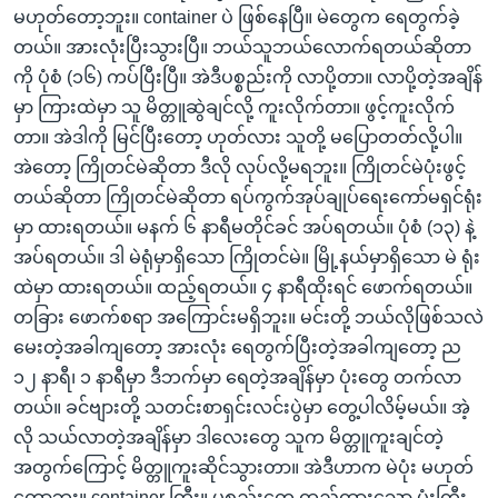
မဟုတ်တော့ဘူး။ container ပဲ ဖြစ်နေပြီ။ မဲတွေက ရေတွက်ခဲ့
တယ်။ အားလုံးပြီးသွားပြီ။ ဘယ်သူဘယ်လောက်ရတယ်ဆိုတာ
ကို ပုံစံ (၁၆) ကပ်ပြီးပြီ။ အဲဒီပစ္စည်းကို လာပို့တာ။ လာပို့တဲ့အချိန်
မှာ ကြားထဲမှာ သူ မိတ္တူဆွဲချင်လို့ ကူးလိုက်တာ။ ဖွင့်ကူးလိုက်
တာ။ အဲဒါကို မြင်ပြီးတော့ ဟုတ်လား သူတို့ မပြောတတ်လို့ပါ။
အဲတော့ ကြိုတင်မဲဆိုတာ ဒီလို လုပ်လို့မရဘူး။ ကြိုတင်မဲပုံးဖွင့်
တယ်ဆိုတာ ကြိုတင်မဲဆိုတာ ရပ်ကွက်အုပ်ချုပ်ရေးကော်မရှင်ရုံး
မှာ ထားရတယ်။ မနက် ၆ နာရီမတိုင်ခင် အပ်ရတယ်။ ပုံစံ (၁၃) နဲ့
အပ်ရတယ်။ ဒါ မဲရုံမှာရှိသော ကြိုတင်မဲ။ မြို့နယ်မှာရှိသော မဲ ရုံး
ထဲမှာ ထားရတယ်။ ထည့်ရတယ်။ ၄ နာရီထိုးရင် ဖောက်ရတယ်။
တခြား ဖောက်စရာ အကြောင်းမရှိဘူး။ မင်းတို့ ဘယ်လိုဖြစ်သလဲ
မေးတဲ့အခါကျတော့ အားလုံး ရေတွက်ပြီးတဲ့အခါကျတော့ ည
၁၂ နာရီ၊ ၁ နာရီမှာ ဒီဘက်မှာ ရေတဲ့အချိန်မှာ ပုံးတွေ တက်လာ
တယ်။ ခင်ဗျားတို့ သတင်းစာရှင်းလင်းပွဲမှာ တွေ့ပါလိမ့်မယ်။ အဲ့
လို သယ်လာတဲ့အချိန်မှာ ဒါလေးတွေ သူက မိတ္တူကူးချင်တဲ့
အတွက်ကြောင့် မိတ္တူကူးဆိုင်သွားတာ။ အဲဒီဟာက မဲပုံး မဟုတ်
တော့ဘူး။ container ကြီး။ ပစ္စည်းတွေ ထည့်ထားသော ပုံးကြီး