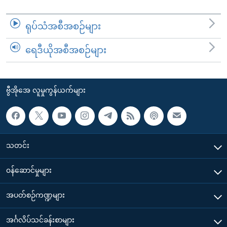
ရုပ်သံအစီအစဉ်များ
ရေဒီယိုအစီအစဉ်များ
ဗွီအိုအေ လူမှုကွန်ယက်များ
သတင်း
၀န်ဆောင်မှုများ
အပတ်စဉ်ကဏ္ဍများ
အင်္ဂလိပ်သင်ခန်းစာများ