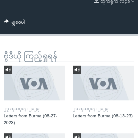
တိုက်ရိုက် လင့်ခ်
အ
သုတပဒေသာ အင်္ဂလိပ်စာ
ညွန်း
Learning English
စာမျက်နှာ
မျှဝေပါ
သို့
ဗွီအိုအေ လူမှုကွန်ယက်များ
ကျော်
ကြည့်
ရန်
ဗွီဒီယို ကြည့်ရှုရန်
ဘာသာစကားများ
ရှာဖွေ
ရန်
နေရာ
သို့
ကျော်
ရန်
၂၇ ၾသဂုတ္၊ ၂၀၂၃
၂၀ ၾသဂုတ္၊ ၂၀၂၃
Letters from Burma (08-27-
Letters from Burma (08-13-23)
2023)