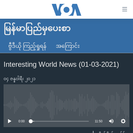
သုံး
ရ
လွယ်ကူ
မြန်မာပြည်မှပေးစာ
မူလစာမျက်နှာ
စေ
မြန်မာ
ဗွီဒီယို ကြည့်ရှုရန်
အကြောင်း
သည့်
ကမ္ဘာ့သတင်းများ
Link
Interesting World News (01-03-2021)
ဗွီဒီယို
နိုင်ငံတကာ
များ
သတင်းလွတ်လပ်ခွင့်
အမေရိကန်
ပင်မ
၀၄ ဇန္နဝါရီ၊ ၂၀၂၁
ရပ်ဝန်းတခု လမ်းတခု အလွန်
တရုတ်
အကြောင်းအရာ
သို့
အင်္ဂလိပ်စာလေ့လာမယ်
အစ္စရေး-ပါလက်စတိုင်း
ကျော်
အပတ်စဉ်ကဏ္ဍများ
အမေရိကန်သုံးအီဒီယံ
No media source currently available
ကြည့်
ရေဒီယိုနှင့်ရုပ်သံ အချက်အလက်များ
မကြေးမုံရဲ့ အင်္ဂလိပ်စာ
ရေဒီယို
ရန်
0:00
11:50
ပင်မ
ရေဒီယို/တီဗွီအစီအစဉ်
ရုပ်ရှင်ထဲက အင်္ဂလိပ်စာ
တီဗွီ