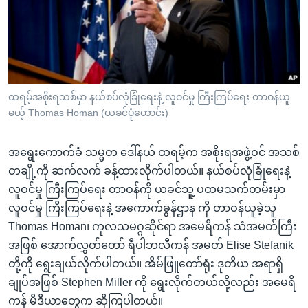
အ
သုတပဒေသာ အင်္ဂလိပ်စာ
ညွန်း
Learning English
စာမျက်နှာ
သို့
ဗွီအိုအေ လူမှုကွန်ယက်များ
ကျော်
ကြည့်
ထရမ့်အစိုးရသစ်မှာ နယ်စပ်လုံခြုံရေးနဲ့ လူဝင်မှု ကြီးကြပ်ရေး တာဝန်ယူ
မယ့် Thomas Homan (ယခင်ပုံဟောင်း)
ရန်
ဘာသာစကားများ
ရှာဖွေ
အရွေးကောက်ခံ သမ္မတ ဒေါ်နယ် ထရမ့်က အစိုးရအဖွဲ့ဝင် အသစ်
ရန်
တချို့ကို ဆက်လက် ခန့်ထားလိုက်ပါတယ်။ နယ်စပ်လုံခြုံရေးနဲ့
နေရာ
လူဝင်မှု ကြီးကြပ်ရေး တာဝန်ကို ယခင်သူ့ ပထမသက်တမ်းမှာ
သို့
လူဝင်မှု ကြီးကြပ်ရေးနဲ့ အကောက်ခွန်ဌာန ကို တာဝန်ယူခဲ့သူ
ကျော်
Thomas Homan၊ ကုလသမဂ္ဂဆိုင်ရာ အမေရိကန် သံအမတ်ကြီး
ရန်
အဖြစ် အောက်လွှတ်တော် ရီပါဘလီကန် အမတ် Elise Stefanik
တို့ကို ရွေးချယ်လိုက်ပါတယ်။ အိမ်ဖြူတော်ရုံး ဒုတိယ အရာရှိ
ချုပ်အဖြစ် Stephen Miller ကို ရွေးလိုက်တယ်လို့လည်း အမေရိ
ကန် မီဒီယာတွေက ဆိုကြပါတယ်။