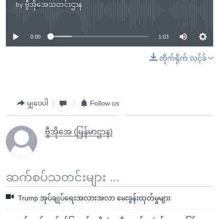
by
ဗွီအိုအေသတင်းဌာန
No media source currently available
0:00
1:03
တိုက်ရိုက် လင့်ခ်
မျှဝေပါ
Follow us
ဗွီအိုအေ (မြန်မာဌာန)
ဆက်စပ်သတင်းများ ...
Trump အုပ်ချုပ်ရေးအလားအလာ မေးခွန်းထုတ်မှုများ