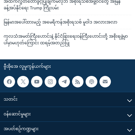
အထက်လွှတ်တော်ခွင့်ပြုချက်မလိုဘဲ အစိုးရသစ်အဖွဲ့၀င်တွေ အမြန်
ခန့်အပ်နိုင်ရေး Trump ကြိုးပမ်း
မြန်မာအပေါ်ထားမည့် အမေရိကန်အစိုးရသစ် မူဝါဒ အလားအလာ
ကုလသံအမတ်ကြီးဟောင်းနဲ့ နိုင်ငံခြားရေးဝန်ကြီးဟောင်းတို့ အစိုးရဖွဲ့မှာ
ပါမှာမဟုတ်ကြောင်း ထရမ့်အတည်ပြု
ဗွီအိုအေ လူမှုကွန်ယက်များ
သတင်း
၀န်ဆောင်မှုများ
အပတ်စဉ်ကဏ္ဍများ