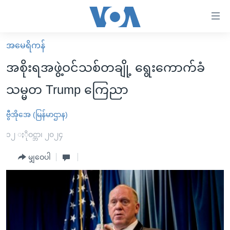
သုံး
ရ
လွယ်ကူ
အမေရိကန်
မူလစာမျက်နှာ
စေ
အစိုးရအဖွဲ့ဝင်သစ်တချို့ ရွေးကောက်ခံ
မြန်မာ
သည့်
သမ္မတ Trump ကြေညာ
ကမ္ဘာ့သတင်းများ
Link
ဗွီဒီယို
နိုင်ငံတကာ
ဗွီအိုအေ (မြန်မာဌာန)
များ
သတင်းလွတ်လပ်ခွင့်
အမေရိကန်
၁၂ ႏိုဝင္ဘာ၊ ၂၀၂၄
ပင်မ
ရပ်ဝန်းတခု လမ်းတခု အလွန်
တရုတ်
အကြောင်းအရာ
မျှဝေပါ
သို့
အင်္ဂလိပ်စာလေ့လာမယ်
အစ္စရေး-ပါလက်စတိုင်း
ကျော်
အပတ်စဉ်ကဏ္ဍများ
အမေရိကန်သုံးအီဒီယံ
ကြည့်
ရေဒီယိုနှင့်ရုပ်သံ အချက်အလက်များ
မကြေးမုံရဲ့ အင်္ဂလိပ်စာ
ရေဒီယို
ရန်
ပင်မ
ရေဒီယို/တီဗွီအစီအစဉ်
ရုပ်ရှင်ထဲက အင်္ဂလိပ်စာ
တီဗွီ