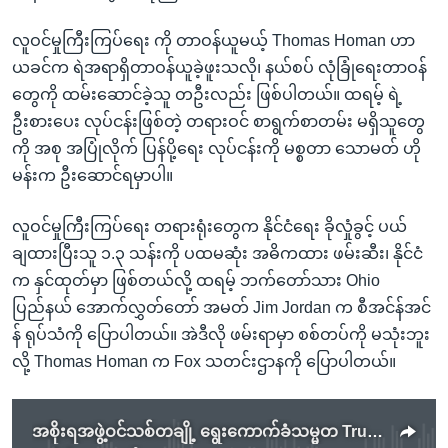
လူဝင်မှုကြီးကြပ်ရေး ကို တာဝန်ယူမယ့် Thomas Homan ဟာ
ယခင်က ရဲအရာရှိတာဝန်ယူခဲ့ဖူးသလို၊ နယ်စပ် လုံခြုံရေးတာဝန်
တွေကို ထမ်းဆောင်ခဲ့သူ တဦးလည်း ဖြစ်ပါတယ်။ ထရမ့် ရဲ့
ဦးစားပေး လုပ်ငန်းဖြစ်တဲ့ တရားဝင် စာရွက်စာတမ်း မရှိသူတွေ
ကို အစု အပြုံလိုက် ပြန်ပို့ရေး လုပ်ငန်းကို မစ္စတာ သောမတ် ဟို
မန်းက ဦးဆောင်ရမှာပါ။
လူဝင်မှုကြီးကြပ်ရေး တရားရုံးတွေက နိုင်ငံရေး ခိုလှုံခွင့် ပယ်
ချထားပြီးသူ ၁.၃ သန်းကို ပထမဆုံး အဓိကထား ဖမ်းဆီး၊ နိုင်ငံ
က နှင်ထုတ်မှာ ဖြစ်တယ်လို့ ထရမ့် ဘက်တော်သား Ohio
ပြည်နယ် အောက်လွှတ်တော် အမတ် Jim Jordan က စီအင်န်အင်
န် ရုပ်သံကို ပြောပါတယ်။ အဲဒီလို ဖမ်းရာမှာ စစ်တပ်ကို မသုံးဘူး
လို့ Thomas Homan က Fox သတင်းဌာနကို ပြောပါတယ်။
အစိုးရအဖွဲ့ဝင်သစ်တချို့ ရွေးကောက်ခံသမ္မတ Trump ကြေညာ