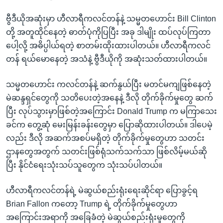
ဗွီဒီယိုအဆုံးမှာ ဟီလာရီကလင်တန်နဲ့ သမ္မတဟောင်း Bill Clinton
တို့ အတူထိုင်နေတဲ့ ဓာတ်ပုံကိုပြပြီး အခု ဒါမျိုး ထပ်လုပ်ကြတာ
ပေါ့လို့ အဓိပ္ပါယ်ရတဲ့ စာတမ်းထိုးထားပါတယ်။ ဟီလာရီကလင်
တန် ရယ်မောနေတဲ့ အသံနဲ့ ဗွီဒီယိုကို အဆုံးသတ်ထားပါတယ်။
သမ္မတဟောင်း ကလင်တန်နဲ့ ဆက်နွယ်ပြီး မတင်မကျဖြစ်နေတဲ့
မဲဆန္ဒရှင်တွေကို သတိပေးတဲ့အနေနဲ့ ဒီလို တိုက်ခိုက်မှုတွေ ဆက်
ပြီး လုပ်သွားမှာဖြစ်တဲ့အကြောင်း Donald Trump က မကြာသေး
ခင်က တွေ့ဆုံ မေးမြန်းခန်းတွေမှာ ပြောဆိုထားပါတယ်။ ဒါပေမဲ့
လည်း ဒီလို အဆက်အစပ်မရှိတဲ့ တိုက်ခိုက်မှုတွေဟာ သတင်း
ဌာနတွေအတွက် သတင်းဖြစ်ရုံသက်သက်သာ ဖြစ်လိမ့်မယ်ဆို
ပြီး နိုင်ငံရေးသုံးသပ်သူတွေက သုံးသပ်ပါတယ်။
ဟီလာရီကလင်တန်ရဲ့ မဲဆွယ်စည်းရုံးရေးဆိုင်ရာ ပြောခွင့်ရ
Brian Fallon ကတော့ Trump ရဲ့ တိုက်ခိုက်မှုတွေဟာ
အကြောင်းအရာကို အခြေခံတဲ့ မဲဆွယ်စည်းရုံးမှုတွေကို