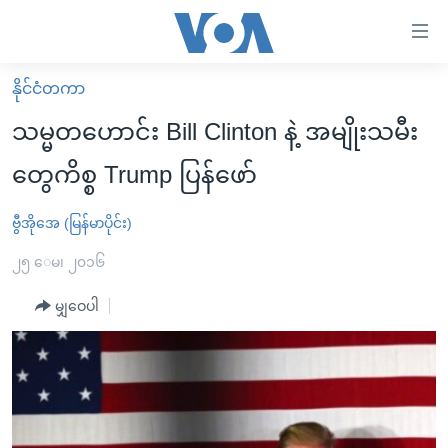
သုံး
ရ
လွယ်ကူ
နိုင်ငံတကာ
မူလစာမျက်နှာ
စေ
သမ္မတဟောင်း Bill Clinton နဲ့ အမျိုးသမီး
မြန်မာ
သည့်
တွေကိစ္စ Trump ပြန်ဖော်
ကမ္ဘာ့သတင်းများ
Link
ဗွီဒီယို
နိုင်ငံတကာ
ဗွီအိုအေ (မြန်မာပိုင်း)
များ
သတင်းလွတ်လပ်ခွင့်
အမေရိကန်
၂၅ ေမ၊ ၂၀၁၆
ပင်မ
ရပ်ဝန်းတခု လမ်းတခု အလွန်
တရုတ်
အကြောင်းအရာ
မျှဝေပါ
သို့
အင်္ဂလိပ်စာလေ့လာမယ်
အစ္စရေး-ပါလက်စတိုင်း
ကျော်
အပတ်စဉ်ကဏ္ဍများ
အမေရိကန်သုံးအီဒီယံ
ကြည့်
ရေဒီယိုနှင့်ရုပ်သံ အချက်အလက်များ
မကြေးမုံရဲ့ အင်္ဂလိပ်စာ
ရေဒီယို
ရန်
ပင်မ
ရေဒီယို/တီဗွီအစီအစဉ်
ရုပ်ရှင်ထဲက အင်္ဂလိပ်စာ
တီဗွီ