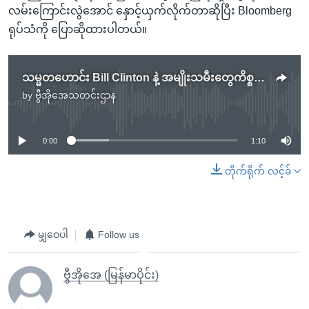
လမ်းကြောင်းလွဲအောင် နှောင့်ယှက်လိုက်တာဆိုပြီး Bloomberg
ရုပ်သံကို ပြောဆိုထားပါတယ်။
သမ္မတဟောင်း Bill Clinton နဲ့ အမျိုးသမီးတွေကိစ္စ Trump ပြန်ဖော်
by
ဗွီအိုအေသတင်းဌာန
No media source currently available
0:00
1:10
တိုက်ရိုက် လင့်ခ်
မျှဝေပါ
Follow us
ဗွီအိုအေ (မြန်မာပိုင်း)