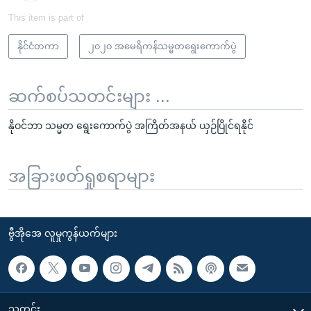
This item is part of
နိုင်ငံတကာ
၂၀၂၀ အမေရိကန်သမ္မတရွေးကောက်ပွဲ
ဆက်စပ်သတင်းများ ...
နိုဝင်ဘာ သမ္မတ ရွေးကောက်ပွဲ အကြိတ်အနယ် ယှဉ်ပြိုင်ရနိုင်
အခြားဖတ်ရှုစရာများ
ဗွီအိုအေ လူမှုကွန်ယက်များ
သတင်း