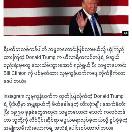
အ
သုတပဒေသာ အင်္ဂလိပ်စာ
ညွန်း
Learning English
စာမျက်နှာ
သို့
ဗွီအိုအေ လူမှုကွန်ယက်များ
ကျော်
ကြည့်
ရီပတ်ဘလစ်ကန်ပါတီ သမ္မတလောင်းဖြစ်လာမယ်လို့ ယုံကြည်
ရန်
ဘာသာစကားများ
ထားကြတဲ့ Donald Trump က ဟီလာရီကလင်တန်ရဲ့ မဲဆွယ်
ရှာဖွေ
စည်းရုံးမှုတွေ သေးသိမ်သွားအောင် ရည်ရွယ်ပြီး သမ္မတဟောင်း
ရန်
Bill Clinton ကို ပစ်မှတ်ထား လူမှုကွန်ယက်ကနေ တိုက်ခိုက်လာ
နေရာ
နေပါတယ်။
သို့
ကျော်
Instagram လူမှုကွန်ယက်က ထုတ်ပြန်လိုက်တဲ့ Donald Trump
ရန်
ရဲ့ ဗွီဒီယိုမှာ အန္တရာယ်ကို ဖိတ်ခေါ်နေတဲ့ တီးလုံးမျိုး နောက်ခံတီး
ပြီး ၁၉၉၀ ခုနှစ်တွေအတွင်း သမ္မတဟောင်း ဘေလ် ကလင်တန်
ဟာ သူတို့ကို လိင်ပိုင်းဆိုင်ရာ မဖွယ်မရာလုပ်ခဲ့တယ်လို့ စွပ်စွဲခဲ့တဲ့
အမျိုးသမီးသုံးယောက်ရဲ့ အသံနဲ့ ပေါင်းစပ်ထားပါတယ်။