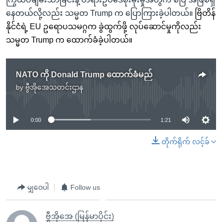
နေတယ်လို့လည်း သမ္မတ Trump က ပြောကြားခဲ့ပါတယ်။
ဗြိတိန်
နိုင်ငံရဲ့ EU ဥရောပသမဂ္ဂက ခွဲထွက်ဖို့ လုပ်ဆောင်မှုကိုလည်း
သမ္မတ Trump က ထောက်ခံခဲ့ပါတယ်။
NATO ကို Donald Trump ထောက်ခံမည်
by
ဗွီအိုအေသတင်းဌာန
No media source currently available
0:00
1:21
တိုက်ရိုက် လင့်ခ်
မျှဝေပါ
Follow us
ဗွီအိုအေ (မြန်မာပိုင်း)