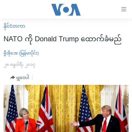
သုံး
ရ
လွယ်ကူ
နိုင်ငံတကာ
မူလစာမျက်နှာ
စေ
NATO ကို Donald Trump ထောက်ခံမည်
မြန်မာ
သည့်
ကမ္ဘာ့သတင်းများ
ဗွီအိုအေ (မြန်မာပိုင်း)
Link
ဗွီဒီယို
နိုင်ငံတကာ
၂၈ ဇန္နဝါရီ၊ ၂၀၁၇
များ
သတင်းလွတ်လပ်ခွင့်
အမေရိကန်
မျှဝေပါ
ပင်မ
ရပ်ဝန်းတခု လမ်းတခု အလွန်
တရုတ်
အကြောင်းအရာ
သို့
အင်္ဂလိပ်စာလေ့လာမယ်
အစ္စရေး-ပါလက်စတိုင်း
ကျော်
အပတ်စဉ်ကဏ္ဍများ
အမေရိကန်သုံးအီဒီယံ
ကြည့်
ရေဒီယိုနှင့်ရုပ်သံ အချက်အလက်များ
မကြေးမုံရဲ့ အင်္ဂလိပ်စာ
ရေဒီယို
ရန်
ပင်မ
ရေဒီယို/တီဗွီအစီအစဉ်
ရုပ်ရှင်ထဲက အင်္ဂလိပ်စာ
တီဗွီ