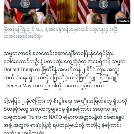
အ
သုတပဒေသာ အင်္ဂလိပ်စာ
ညွန်း
Learning English
စာမျက်နှာ
သို့
ဗွီအိုအေ လူမှုကွန်ယက်များ
ဗြိတိန်ဝန်ကြီးချုပ် May နဲ့ အမေရိကန်သမ္မတသစ် ဆွေးနွေးပွဲ အပြီး
ကျော်
သတင်းစာရှင်းလင်းပွဲ။
ကြည့်
ရန်
သမ္မတတာဝန် စတင်ထမ်းဆောင်ချိန်ကစပြီးနိုင်ငံရပ်ခြား
ဘာသာစကားများ
ရှာဖွေ
ခေါင်းဆောင်တဦးနဲ့ ပထမဆုံး တွေ့ဆုံခဲ့တဲ့ အမေရိကန် သမ္မတ
ရန်
Donald Trump က ဗြိတိန်နဲ့ အမေရိကန် ၂ နိုင်ငံကြား အထူး
နေရာ
ဆက်ဆံရေး ရှိတယ်လို့ ပြောဆိုခဲ့သလိုဗြိတိသျှ ဝန်ကြီးချုပ်
သို့
Theresa May ကလည်း ဒါကို သဘောတူခဲ့ပါတယ်။
ကျော်
ရန်
ဒါ့အပြင် ၂ နိုင်ငံကြား ဘုံ စီးပွါးရေး အကျိုးအမြတ်တွေ ရှိသလို
စံတန်ဖိုးတွေ အတူတကွမျှဝေမှု ရှိနေကြောင်း အထူးသဖြင့်
သမ္မတသစ် Trump က NATO မြောက်အတ္တလန္တိတ် စစ်စာချုပ်
အဖွဲ့ အတွက် ရာနှုံးပြည့် ရပ်တည်မယ်လို့ ကတိပြုခဲ့ကြောင်း
လည်း ပြောပါတယ်။