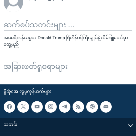
ဆက်စပ်သတင်းများ ...
အမေရိကန်သမ္မတ Donald Trump ဗြိတိန်ဝန်ကြီးချုပ်နဲ့ အိမ်ဖြူတော်မှာ
တွေ့မည်
အခြားဖတ်ရှုစရာများ
ဗွီအိုအေ လူမှုကွန်ယက်များ
သတင်း