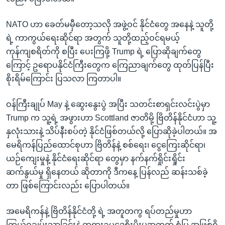
NATO ဟာ ခေတ်မမှီတော့သလို အဖွဲ့ဝင် နိုင်ငံတွေ အနေနဲ့ သူတို့
ရဲ့ ကာကွယ်ရေးဆိုင်ရာ အတွက် သူတို့ထည့်ဝင်ရမယ့်
ကုန်ကျစရိတ်ကို စပြီး ပေးကြဖို့ Trump ရဲ့ ပြောဆိုချက်တွေ
ကြောင့် ဥရောပနိုင်ငံကြီးတွေက ကြေညာချက်တွေ ထုတ်ပြန်ပြီး
စိုးရိမ်ကြောင်း ပြသလာ ကြတာပါ။
ဝန်ကြီးချုပ် May နဲ့ ဆွေးနွေးပွဲ အပြီး သတင်းစာရှင်းလင်းပွဲမှာ
Trump က သူ့ရဲ့ အဖွားဟာ Scottland ဇာတိမို့ ဗြိတိန်နိုင်ငံဟာ သူ့
နှလုံးသားနဲ့ သိပ်နီးစပ်တဲ့ နိုင်ငံဖြစ်တယ်လို့ ပြောဆိုခဲ့ပါတယ်။ အ
မေရိကန်ပြည်ထောင်စုဟာ ဗြိတိန်နဲ့ စစ်ရေး၊ ငွေကြေးဆိုင်ရာ၊
ယဉ်ကျေးမှုနဲ့ နိုင်ငံရေးဆိုင်ရာ တွေမှာ နက်နက်ရှိုင်းရှိုင်း
ဆက်နွယ်မှု ရှိနေတယ် ဆိုတာကို ဒီကနေ့ ပြန်လည် ဆန်းသစ်ခဲ့
တာ ဖြစ်ကြောင်းလည်း ပြောပါတယ်။
အမေရိကန်နဲ့ ဗြိတိန်နိုင်ငံတို့ ရဲ့ အတူတကွ ရပ်တည်မှုဟာ
ကြွယ်ဝချမ်းသာခြင်းနဲ့ တရားဥပဒေစိုးမိုးမှုအတွက် စံပြ အဖြစ်ရှိ