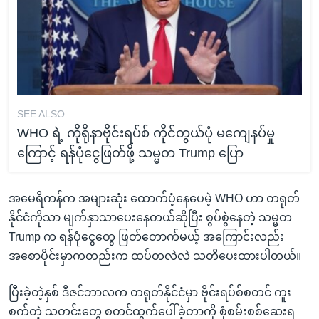
SEE ALSO:
WHO ရဲ့ ကိုရိုနာဗိုင်းရပ်စ် ကိုင်တွယ်ပုံ မကျေနပ်မှု
ကြောင့် ရန်ပုံငွေဖြတ်ဖို့ သမ္မတ Trump ပြော
အမေရိကန်က အများဆုံး ထောက်ပံ့နေပေမဲ့ WHO ဟာ တရုတ်
နိုင်ငံကိုသာ မျက်နှာသာပေးနေတယ်ဆိုပြီး စွပ်စွဲနေတဲ့ သမ္မတ
Trump က ရန်ပုံငွေတွေ ဖြတ်တောက်မယ့် အကြောင်းလည်း
အစောပိုင်းမှာကတည်းက ထပ်တလဲလဲ သတိပေးထားပါတယ်။
ပြီးခဲ့တဲ့နှစ် ဒီဇင်ဘာလက တရုတ်နိုင်ငံမှာ ဗိုင်းရပ်စ်စတင် ကူး
စက်တဲ့ သတင်းတွေ စတင်ထွက်ပေါ်ခဲ့တာကို စုံစမ်းစစ်ဆေးရ