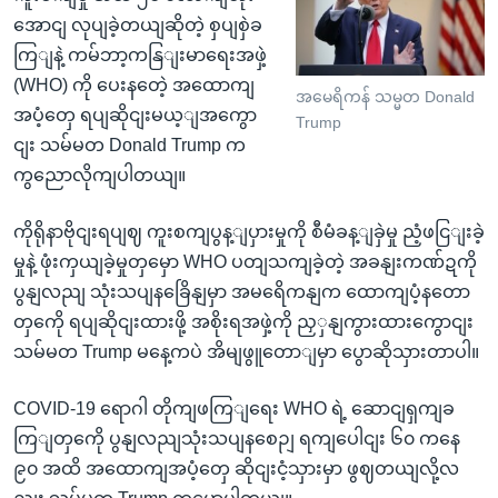
အောငျ လုပျခဲ့တယျဆိုတဲ့ စှပျစှဲခ
ကြျနဲ့ ကမ်ဘာ့ကနြျးမာရေးအဖှဲ့
(WHO) ကို ပေးနတေဲ့ အထောကျ
အမေရိကန် သမ္မတ Donald
အပံ့တှေ ရပျဆိုငျးမယ့ျအကွော
Trump
ငျး သမ်မတ Donald Trump က
ကွညောလိုကျပါတယျ။
ကိုရိုနာဗိုငျးရပျဈ ကူးစကျပွန့ျပှားမှုကို စီမံခန့ျခှဲမှု ညံ့ဖငြျးခဲ့
မှုနဲ့ ဖုံးကှယျခဲ့မှုတှမှော WHO ပတျသကျခဲ့တဲ့ အခနျးကဏ်ဍကို
ပွနျလညျ သုံးသပျနခြေိနျမှာ အမရေိကနျက ထောကျပံ့နတော
တှကေို ရပျဆိုငျးထားဖို့ အစိုးရအဖှဲ့ကို ညှှနျကွားထားကွောငျး
သမ်မတ Trump မနေ့ကပဲ အိမျဖွူတောျမှာ ပွောဆိုသှားတာပါ။
COVID-19 ရောဂါ တိုကျဖကြျရေး WHO ရဲ့ ဆောငျရှကျခ
ကြျတှကေို ပွနျလညျသုံးသပျနစေဉျ ရကျပေါငျး ၆၀ ကနေ
၉၀ အထိ အထောကျအပံ့တှေ ဆိုငျးငံ့သှားမှာ ဖွဈတယျလို့လ