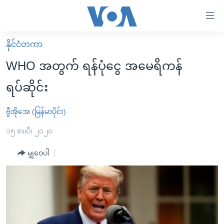
သုံး
ရ
လွယ်ကူ
နိုင်ငံတကာ
မူလစာမျက်နှာ
စေ
WHO အတွက် ရန်ပုံငွေ အမေရိကန်
မြန်မာ
သည့်
ရပ်ဆိုင်း
ကမ္ဘာ့သတင်းများ
Link
ဗွီဒီယို
နိုင်ငံတကာ
ဗွီအိုအေ (မြန်မာပိုင်း)
များ
သတင်းလွတ်လပ်ခွင့်
အမေရိကန်
၁၅ ဧၿပီ၊ ၂၀၂၀
ပင်မ
ရပ်ဝန်းတခု လမ်းတခု အလွန်
တရုတ်
အကြောင်းအရာ
မျှဝေပါ
သို့
အင်္ဂလိပ်စာလေ့လာမယ်
အစ္စရေး-ပါလက်စတိုင်း
ကျော်
အပတ်စဉ်ကဏ္ဍများ
အမေရိကန်သုံးအီဒီယံ
ကြည့်
ရေဒီယိုနှင့်ရုပ်သံ အချက်အလက်များ
မကြေးမုံရဲ့ အင်္ဂလိပ်စာ
ရေဒီယို
ရန်
ပင်မ
ရေဒီယို/တီဗွီအစီအစဉ်
ရုပ်ရှင်ထဲက အင်္ဂလိပ်စာ
တီဗွီ