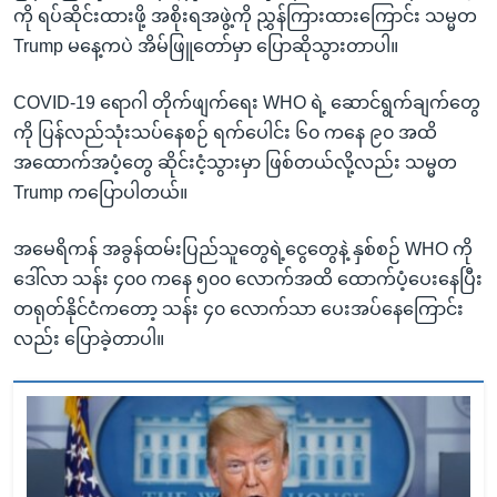
ကို ရပ်ဆိုင်းထားဖို့ အစိုးရအဖွဲ့ကို ညွှန်ကြားထားကြောင်း သမ္မတ
Trump မနေ့ကပဲ အိမ်ဖြူတော်မှာ ပြောဆိုသွားတာပါ။
COVID-19 ရောဂါ တိုက်ဖျက်ရေး WHO ရဲ့ ဆောင်ရွက်ချက်တွေ
ကို ပြန်လည်သုံးသပ်နေစဉ် ရက်ပေါင်း ၆၀ ကနေ ၉၀ အထိ
အထောက်အပံ့တွေ ဆိုင်းငံ့သွားမှာ ဖြစ်တယ်လို့လည်း သမ္မတ
Trump ကပြောပါတယ်။
အမေရိကန် အခွန်ထမ်းပြည်သူတွေရဲ့ငွေတွေနဲ့ နှစ်စဉ် WHO ကို
ဒေါ်လာ သန်း ၄၀၀ ကနေ ၅၀၀ လောက်အထိ ထောက်ပံ့ပေးနေပြီး
တရုတ်နိုင်ငံကတော့ သန်း ၄၀ လောက်သာ ပေးအပ်နေကြောင်း
လည်း ပြောခဲ့တာပါ။