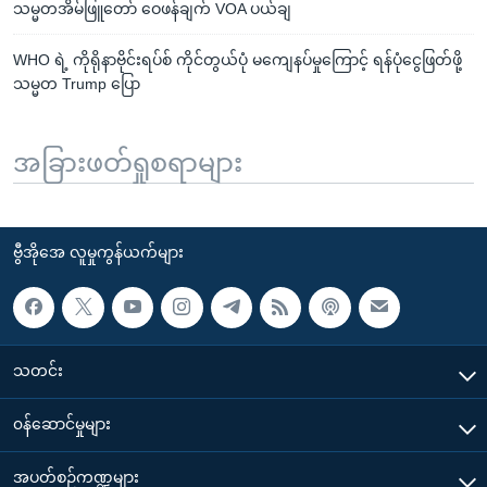
သမ္မတအိမ်ဖြူတော် ဝေဖန်ချက် VOA ပယ်ချ
WHO ရဲ့ ကိုရိုနာဗိုင်းရပ်စ် ကိုင်တွယ်ပုံ မကျေနပ်မှုကြောင့် ရန်ပုံငွေဖြတ်ဖို့
သမ္မတ Trump ပြော
အခြားဖတ်ရှုစရာများ
ဗွီအိုအေ လူမှုကွန်ယက်များ
သတင်း
၀န်ဆောင်မှုများ
အပတ်စဉ်ကဏ္ဍများ