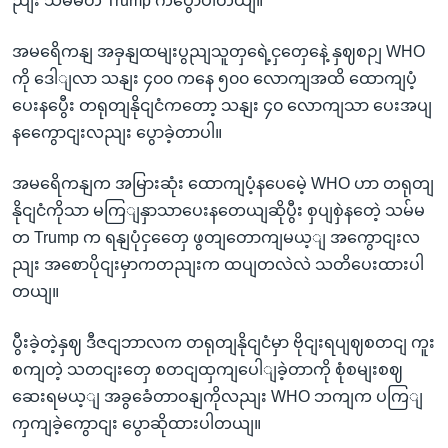
ညျး သမ်မတ Trump ကပွောပါတယျ။
အမရေိကနျ အခှနျထမျးပွညျသူတှရေဲ့ငှတှေနေဲ့ နှဈစဉျ WHO
ကို ဒေါျလာ သနျး ၄၀၀ ကနေ ၅၀၀ လောကျအထိ ထောကျပံ့
ပေးနပွေီး တရုတျနိုငျငံကတော့ သနျး ၄၀ လောကျသာ ပေးအပျ
နကွေောငျးလညျး ပွောခဲ့တာပါ။
အမရေိကနျက အမြားဆုံး ထောကျပံ့နပေမေဲ့ WHO ဟာ တရုတျ
နိုငျငံကိုသာ မကြျနှာသာပေးနတေယျဆိုပွီး စှပျစှဲနတေဲ့ သမ်မ
တ Trump က ရနျပုံငှတှေေ ဖွတျတောကျမယ့ျ အကွောငျးလ
ညျး အစောပိုငျးမှာကတညျးက ထပျတလဲလဲ သတိပေးထားပါ
တယျ။
ပွီးခဲ့တဲ့နှဈ ဒီဇငျဘာလက တရုတျနိုငျငံမှာ ဗိုငျးရပျဈစတငျ ကူး
စကျတဲ့ သတငျးတှေ စတငျထှကျပေါျခဲ့တာကို စုံစမျးစဈ
ဆေးရမယ့ျ အခွခေံတာဝနျကိုလညျး WHO ဘကျက ပကြျ
ကှကျခဲ့ကွောငျး ပွောဆိုထားပါတယျ။