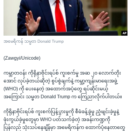
အ
သုတပဒေသာ အင်္ဂလိပ်စာ
ညွန်း
Learning English
စာမျက်နှာ
သို့
ဗွီအိုအေ လူမှုကွန်ယက်များ
ကျော်
ကြည့်
အမေရိကန် သမ္မတ Donald Trump
ရန်
ဘာသာစကားများ
ရှာဖွေ
(Zawgyi/Unicode)
ရန်
နေရာ
ကမ္ဘာတဝန်း ကိုရိုနာဗိုင်းရပ်စ် ကူးစက်မှု အဆ ၂၀ လောက်တိုး
သို့
အောင် လုပ်ခဲ့တယ်ဆိုတဲ့ စွပ်စွဲချက်နဲ့ ကမ္ဘာ့ကျန်းမာရေးအဖွဲ့
ကျော်
(WHO) ကို ပေးနေတဲ့ အထောက်အပံ့တွေ ရပ်ဆိုင်းမယ့်
ရန်
အကြောင်း သမ္မတ Donald Trump က ကြေညာလိုက်ပါတယ်။
ကိုရိုနာဗိုင်းရပ်စ် ကူးစက်ပြန့်ပွားမှုကို စီမံခန့်ခွဲမှု ညံ့ဖျင်းခဲ့မှုနဲ့
ဖုံးကွယ်ခဲ့မှုတွေမှာ WHO ပတ်သက်ခဲ့တဲ့ အခန်းကဏ္ဍကို
ပြန်လည် သုံးသပ်နေချိန်မှာ အမေရိကန်က ထောက်ပံ့နေတာတွေ