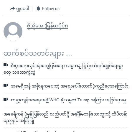
မျှဝေပါ
Follow us
ဗွီအိုအေ (မြန်မာပိုင်း)
ဆက်စပ်သတင်းများ ...
စီးပွားရေးလုပ်ငန်းတွေပြန်စရေး သမ္မတနဲ့ ပြည်နယ်အုပ်ချုပ်ရေးမှူး
တွေ သဘောကွဲလွဲ
အမေရိကန် အစိုးရကပေးတဲ့ အရေးပေါ်ထောက်ပံ့ကူညီငွေအကြောင်း
ကမ္ဘာ့ကျန်းမာရေးအဖွဲ့ WHO နဲ့ သမ္မတ Trump အကြား အငြင်းပွားမှု
အမေရိကန် ပုံမှန် ပြန်လည် လည်ပတ်ဖို့ အချိန်မတန်သေးဘူးလို့ ထိပ်တန်း
ပညာရှင် အကြံပြု