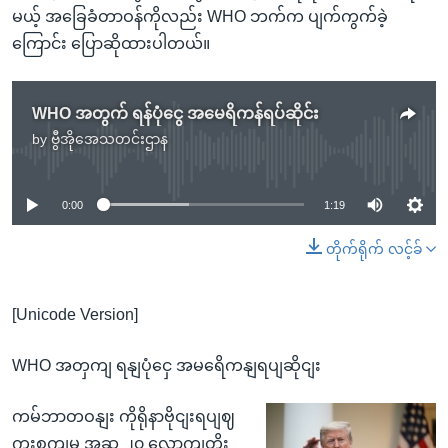
မယ့် အခြေခံတာဝန်ကိုလည်း WHO ဘက်က ပျက်ကွက်ခဲ့
ကြောင်း ပြောဆိုထားပါတယ်။
WHO အတွက် ရန်ပုံငွေ အမေရိကန်ရပ်ဆိုင်း
by
ဗွီအိုအေသတင်းဌာန
No media source currently available
0:00
1:19
တိုက်ရိုက် လင့်ခ်
[Unicode Version]
WHO အတှကျ ရနျပုံငှေ အမရေိကနျရပျဆိုငျး
ကမ်ဘာတဝနျး ကိုရိုနာဗိုငျးရပျဈ
ကူးစကျမှု အဆ ၂၀ လောကျတိုး