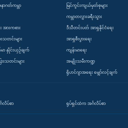
အနာဂတ်ကမ္ဘာ
မြင်ကွင်းကျယ်မှတ်စုများ
ကမ္ဘာတလွှားခရီးသွား
း အားကစား
ဒီသီတင်းပတ် အာရှနိုင်ငံရေး
ားသတင်းများ
အာရှစီးပွားရေး
်မာ နှိုင်းယှဉ်ချက်
ကျန်းမာရေး
ပြားသတင်းများ
အမျိုးသမီးကဏ္ဍ
ရိုဟင်ဂျာအရေး မျှော်လင့်ချက်
်္ဂလိပ်စာ
ရုပ်ရှင်ထဲက အင်္ဂလိပ်စာ