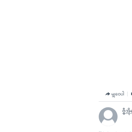
မျှဝေပါ
ဗွီအိ