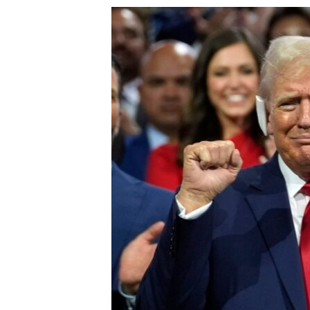
သုတပဒေသာ အင်္ဂလိပ်စာ
အ
ညွန်း
စာမျက်နှာ
သို့
ကျော်
ကြည့်
ရန်
ရှာဖွေ
ရန်
နေရာ
သို့
ကျော်
ရန်