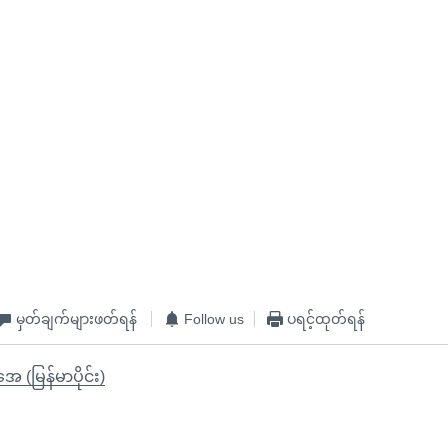
မှတ်ချက်များဖတ်ရန်
Follow us
ပရင့်ထုတ်ရန်
ုအေ (မြန်မာပိုင်း)