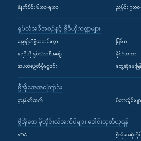
နံနက်ပိုင်း ၆း၀၀-ရး၀၀
ညပိုင်း ၉း၀
ရုပ်သံအစီအစဉ်နှင့် ဗွီဒီယိုကဏ္ဍများ
နေ့စဉ်တီဗွီသတင်းလွှာ
မြန်မာ
ရေဒီယို ရုပ်သံအစီအစဉ်
နိုင်ငံတကာ
အပတ်စဉ်တီဗွီမဂ္ဂဇင်း
တွေ့ဆုံမေးမြန
ဗွီအိုအေအကြောင်း
ဌာနမိတ်ဆက်
မီတာလှိုင်းမျာ
ဗွီအိုအေ မိုဘိုင်းလ်အက်ပ်များ ဒေါင်းလုတ်ယူရန်
Learning English
VOA+
ဗွီအိုအေမိုဘ
ဗွီအိုအေ လူမှုကွန်ယက်များ