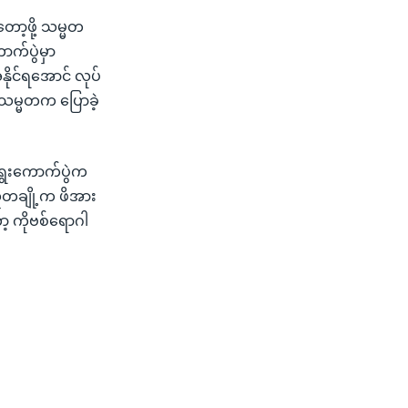
ော့ဖို့ သမ္မတ
ာက်ပွဲမှာ
ိုင်ရအောင် လုပ်
ဒုသမ္မတက ပြောခဲ့
 ရွေးကောက်ပွဲက
သူတချို့က ဖိအား
ာ့ ကိုဗစ်ရောဂါ