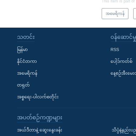
This item is part of
အမေရိကန်
သတင်း
၀န်ဆောင်မှ
မြန်မာ
RSS
နိုင်ငံတကာ
ပေါ့ဒ်ကတ်စ်
အမေရိကန်
နေ့စဉ်အီးမေ
တရုတ်
အစ္စရေး-ပါလက်စတိုင်း
အပတ်စဉ်ကဏ္ဍများ
အယ်ဒီတာနဲ့ ဆွေးနွေးခန်း
သိပ္ပံနဲ့နည်း