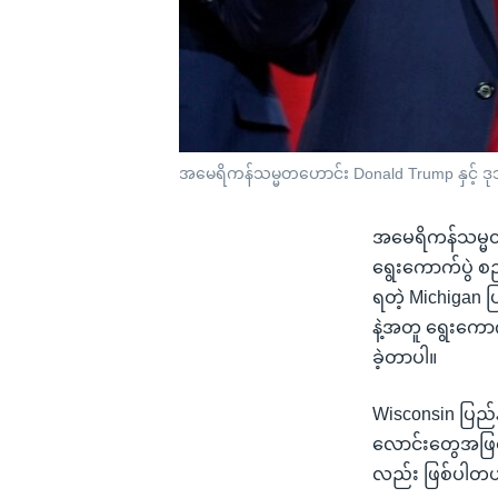
အမေရိကန်သမ္မတဟောင်း Donald Trump နှင့် 
အမေရိကန်သမ္မတဟ
ရွေးကောက်ပွဲ စည်
ရတဲ့ Michigan 
နဲ့အတူ ရွေးကေ
ခဲ့တာပါ။
Wisconsin ပြည်
လောင်းတွေအဖြစ်
လည်း ဖြစ်ပါတယ