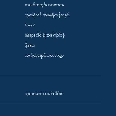
တပတ်အတွင်း အားကစား
သုတစုံလင် အမေရိကန်တခွင်
Gen Z
နေရာပေါင်းစုံ အကြောင်းစုံ
ဒို့အသံ
သက်တံရောင်သတင်းလွှာ
သုတပဒေသာ အင်္ဂလိပ်စာ