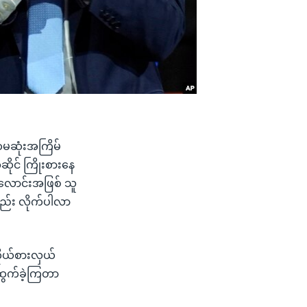
ထမဆုံးအကြိမ်
ဆိုင် ကြိုးစားနေ
တလောင်းအဖြစ် သူ
ည်း လိုက်ပါလာ
ိုယ်စားလှယ်
ဲထွက်ခဲ့ကြတာ