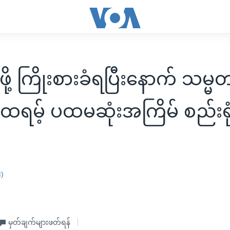
ဖို့ ကြိုးစားခံရပြီးနောက် သမ္မ
ထရမ့် ပထမဆုံးအကြိမ် စည်းရု
း)
မှတ်ချက်များဖတ်ရန်