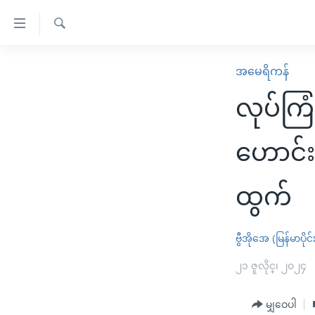
သုံး
ရ
ရှာဖွေ
လွယ်ကူ
မူလစာမျက်နှာ
အမေရိကန်
ရ
စေ
မြန်မာ
လာ
လုပ်ကြံ
သည့်
ဒ်
ကမ္ဘာ့သတင်းများ
Link
ဗွီဒီယို
နိုင်ငံတကာ
ဟောင်း
များ
သတင်းလွတ်လပ်ခွင့်
အမေရိကန်
ပင်မ
ထွက်
ရပ်ဝန်းတခု လမ်းတခု အလွန်
တရုတ်
အကြောင်းအရာ
အင်္ဂလိပ်စာလေ့လာမယ်
အစ္စရေး-ပါလက်စတိုင်း
သို့
ဗွီအိုအေ (မြန်မာပိုင်
အပတ်စဉ်ကဏ္ဍများ
အမေရိကန်သုံးအီဒီယံ
ကျော်
ကြည့်
ရေဒီယိုနှင့်ရုပ်သံ အချက်အလက်များ
၂၁ ဇူလိုင္၊ ၂၀၂၄
မကြေးမုံရဲ့ အင်္ဂလိပ်စာ
ရေဒီယို
ရန်
ရေဒီယို/တီဗွီအစီအစဉ်
ရုပ်ရှင်ထဲက အင်္ဂလိပ်စာ
တီဗွီ
ပင်မ
မျှဝေပါ