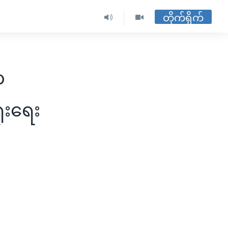
တိုက်ရိုက်
တ
ံးရေး