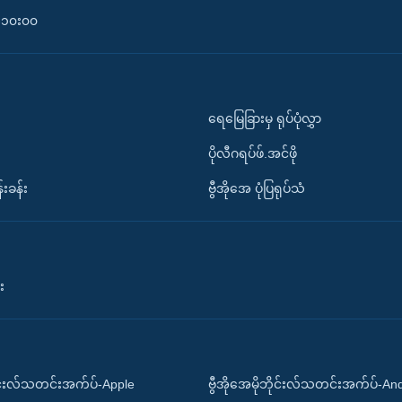
၀-၁၀း၀၀
ရေမြေခြားမှ ရုပ်ပုံလွှာ
ပိုလီဂရပ်ဖ်.အင်ဖို
်းခန်း
ဗွီအိုအေ ပုံပြရုပ်သံ
း
ိုင်းလ်သတင်းအက်ပ်-Apple
ဗွီအိုအေမိုဘိုင်းလ်သတင်းအက်ပ်-An