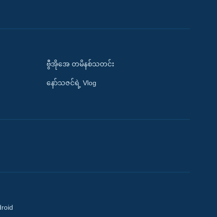
ဗွီအိုအေ တမိနစ်သတင်း
နော်သဇင်ရဲ့ Vlog
droid