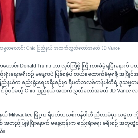
ဒုသမ္မတလောင်း Ohio ပြည်နယ် အထက်လွှတ်တော်အမတ် JD Vance
ောင်း Donald Trump ဟာ လုပ်ကြံဖို့ ကြိုးစားခံခဲ့ရပြီးနောက် ပ
းရုံးရေးခရီးစဉ် မနေ့ကပဲ ပြန်စခဲ့ပါတယ်။ ထောက်ခံမှုရဖို့ အပြိုင်အ
ပြည်နယ်က စည်းရုံးရေးခရီးစဉ်မှာ ရီပတ်ဘလစ်ကန်ပါတီရဲ့ ဒုသမ္မ
ာက်ပွဲဝင်မယ့် Ohio ပြည်နယ် အထက်လွှတ်တော်အမတ် JD Vance လ
နယ် Milwaukee မြို့က ရီပတ်ဘလစ်ကန်ပါတီ ညီလာခံမှာ သမ္မတ က
 အတည်ပြုခဲ့ပြီးနောက် မနေ့တုန်းက စည်းရုံးရေး ခရီးစဉ် အတူတွ
်။