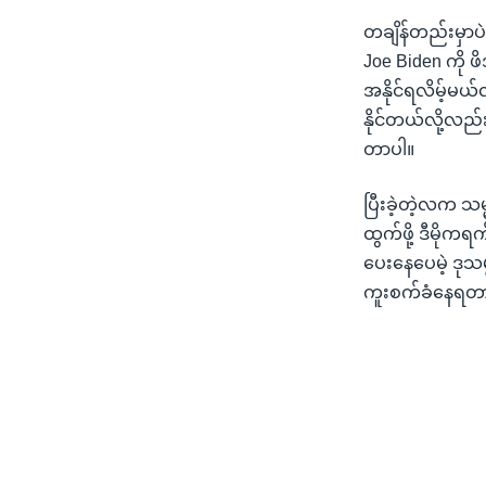
တချိန်တည်းမှာပ
Joe Biden ကို 
အနိုင်ရလိမ့်မယ
နိုင်တယ်လို့လည်း
တာပါ။
ပြီးခဲ့တဲ့လက သမ
ထွက်ဖို့ ဒီမိုက
ပေးနေပေမဲ့ ဒုသမ
ကူးစက်ခံနေရတာက