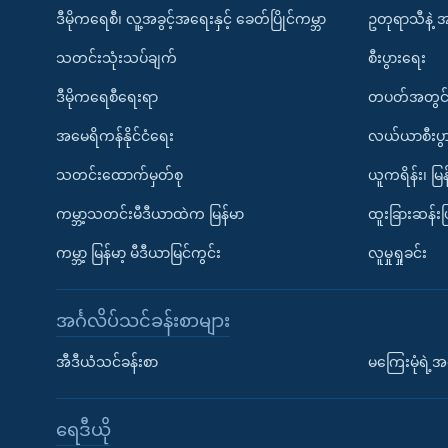
ဒီမိုကရေစီ၊ လူ့အခွင့်အရေးနှင့် ခေတ်ပြိုင်ကမ္ဘာ
ဥတုရာသီနဲ့ 
သတင်းသုံးသပ်ချက်
စီးပွားရေး
ဒီမိုကရေစီရေးရာ
တပတ်အတွင်
အမေရိကန်နိုင်ငံရေး
လယ်ယာစီးပွ
သတင်းထောက်မှတ်စု
ယူကရိန်း၊ မြန
ကမ္ဘာ့သတင်းမီဒီယာထဲက မြန်မာ
ထူးခြားဆန်း
ကမ္ဘာ့ မြန်မာ့ မီဒီယာမြင်ကွင်း
လူမှုရှုခင်း
အင်္ဂလိပ်သင်ခန်းစာများ
အီဒီယံသင်ခန်းစာ
မကြေးမုံရဲ့အင
ရေဒီယို