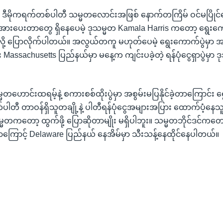
ဲ ဒီမိုကရက်တစ်ပါတီ သမ္မတလောင်းအဖြစ် နောက်တကြိမ် ဝင်မပြိုင်တ
ဖိအားပေးတာတွေ ရှိနေပေမဲ့ ဒုသမ္မတ Kamala Harris ကတော့ ရွေးကေ
်လို့ ပြောလိုက်ပါတယ်။ အလွယ်တကူ မဟုတ်ပေမဲ့ ရွေးကောက်ပွဲမှာ အန
 Massachusetts ပြည်နယ်မှာ မနေ့က ကျင်းပခဲ့တဲ့ ရန်ပုံငွေရှာပွဲမှာ 
္မတဟောင်းထရမ့်နဲ့ စကားစစ်ထိုးပွဲမှာ အစွမ်းမပြနိုင်ခဲ့တာကြောင်း
ရက်ပါတီ တာဝန်ရှိသူတချို့နဲ့ ပါတီရန်ပုံငွေအများအပြား ထောက်ပံ့နေ
္မတကတော့ ထွက်ဖို့ ပြောဆိုတာမျိုး မရှိပါဘူး။ သမ္မတဘိုင်ဒင်ကတေ
ြောင့် Delaware ပြည်နယ် နေအိမ်မှာ သီးသန့်နေထိုင်နေပါတယ်။