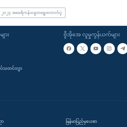
၂၀၂၄ အမေရိကန်သမ္မတရွေးကောက်ပွဲ
ုများ
ဗွီအိုအေ လူမှုကွန်ယက်များ
းလ်သတင်းလွှာ
ပညာ
မြန်မာပြည်မှပေးစာ