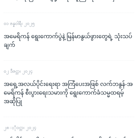
၀၁ ဇန္နဝါရီ၊ ၂၀၂၅
အမေရိကန် ရွေးကောက်ပွဲနဲ့ မြန်မာနွယ်ဖွားတွေရဲ့ သုံးသပ်
ချက်
၀၂ ဒီဇင္ဘာ၊ ၂၀၂၄
အရှေ့အလယ်ပိုင်းရေးရာ အကြံပေးအဖြစ် လက်ဘနွန်-အ
မေရိကန် စီးပွားရေးသမားကို ရွေးကောက်ခံသမ္မထရမ့်
အဆိုပြု
၂၈ ႏိုဝင္ဘာ၊ ၂၀၂၄