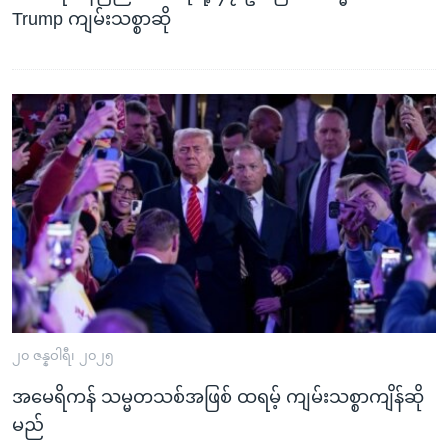
Trump ကျမ်းသစ္စာဆို
၂၀ ဇန္နဝါရီ၊ ၂၀၂၅
အမေရိကန် သမ္မတသစ်အဖြစ် ထရမ့် ကျမ်းသစ္စာကျိန်ဆို
မည်