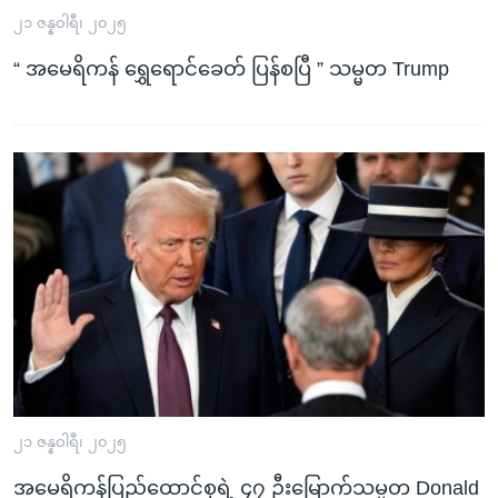
အ
သုတပဒေသာ အင်္ဂလိပ်စာ
၂၁ ဇန္နဝါရီ၊ ၂၀၂၅
ညွန်း
Learning English
စာမျက်နှာ
“ အမေရိကန် ရွှေရောင်ခေတ် ပြန်စပြီ ” သမ္မတ Trump
သို့
ဗွီအိုအေ လူမှုကွန်ယက်များ
ကျော်
ကြည့်
ရန်
ဘာသာစကားများ
ရှာဖွေ
ရန်
နေရာ
သို့
ကျော်
ရန်
၂၁ ဇန္နဝါရီ၊ ၂၀၂၅
အမေရိကန်ပြည်ထောင်စုရဲ့ ၄၇ ဦးမြောက်သမ္မတ Donald