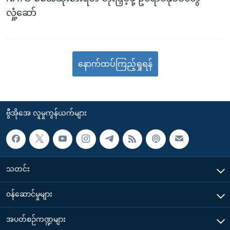
လှုံ့ဆော်
နောက်ထပ်ကြည့်ရှုရန်
ဗွီအိုအေ လူမှုကွန်ယက်များ
သတင်း
၀န်ဆောင်မှုများ
အပတ်စဉ်ကဏ္ဍများ