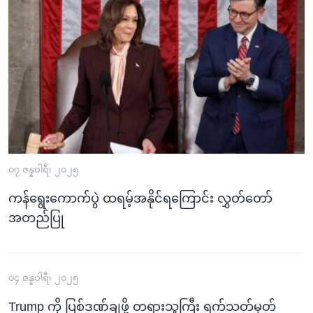
၀၇ ဇန္နဝါရီ၊ ၂၀၂၅
ကန်ရွေးကောက်ပွဲ ထရမ့်အနိုင်ရကြောင်း လွှတ်တော်
အတည်ပြု
၀၄ ဇန္နဝါရီ၊ ၂၀၂၅
Trump ကို ပြစ်ဒဏ်ချဖို့ တရားသူကြီး ရက်သတ်မှတ်