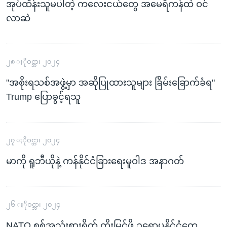
အုပ်ထိန်းသူမပါတဲ့ ကလေးငယ်တွေ အမေရိကန်ထဲ ဝင်
လာဆဲ
၂၈ ႏိုဝင္ဘာ၊ ၂၀၂၄
"အစိုးရသစ်အဖွဲ့မှာ အဆိုပြုထားသူများ ခြိမ်းခြောက်ခံရ"
Trump ပြောခွင့်ရသူ
၂၇ ႏိုဝင္ဘာ၊ ၂၀၂၄
မာကို ရူဘီယိုနဲ့ ကန်နိုင်ငံခြားရေးမူဝါဒ အနာဂတ်
၂၆ ႏိုဝင္ဘာ၊ ၂၀၂၄
NATO စစ်အသုံးစားရိတ် တိုးမြှင့်ဖို့ ဥရောပနိုင်ငံတွေ