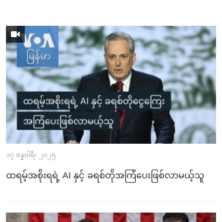
၁၇ ဇန္နဝါရီ၊ ၂၀၂၅
ထရမ့်အစိုးရရဲ့ AI နှင့် ခရစ်တိုအကြံပေးဖြစ်လာမယ့်သူ