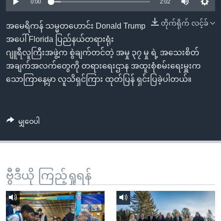
အ
0:00
2:02
သုတပဒေသာ အင်္ဂလိပ်စာ
ညွန်း
Learning English
တိုက်ရိုက် လင့်ခ်
အမေရိကန် သမ္မတဟောင်း Donald Trump
စာမျက်နှာ
အပေါ် Florida ပြည်နယ်တရားရုံး
သို့
ဗွီအိုအေ လူမှုကွန်ယက်များ
ဂျူရီလူကြီးအဖွဲ့က စွဲချက်တင်တဲ့ အမှု ၃၇ မှု ရဲ့ အသေးစိတ်
ကျော်
အချက်အလက်တွေကို တရားရေးဌာန အထူးစုံစမ်းရေးမှူးက
ကြည့်
သောကြာနေ့မှာ လူသိရှင်ကြား ထုတ်ပြန် ရှင်းပြခဲ့ပါတယ်။
ရန်
ဘာသာစကားများ
ရှာဖွေ
ရန်
မျှဝေပါ
နေရာ
သို့
ကျော်
ရန်
ဗွီဒီယို ကြည့်ရှုရန်