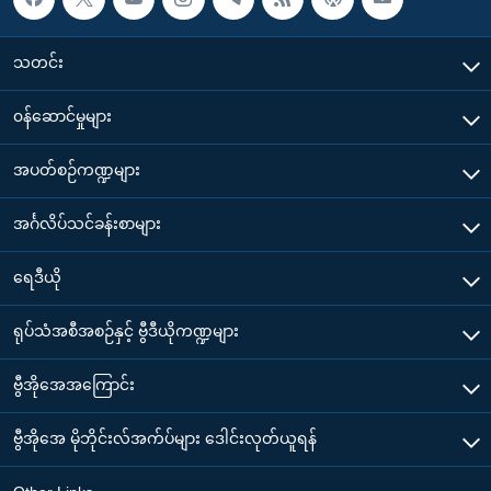
သတင်း
၀န်ဆောင်မှုများ
အပတ်စဉ်ကဏ္ဍများ
အင်္ဂလိပ်သင်ခန်းစာများ
ရေဒီယို
ရုပ်သံအစီအစဉ်နှင့် ဗွီဒီယိုကဏ္ဍများ
ဗွီအိုအေအကြောင်း
ဗွီအိုအေ မိုဘိုင်းလ်အက်ပ်များ ဒေါင်းလုတ်ယူရန်