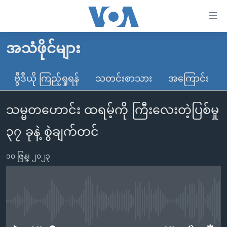
သုံး
ရ
လွယ်ကူ
အသံဖိုင်များ
မူလစာမျက်နှာ
စေ
မြန်မာ
ဗွီဒီယို ကြည့်ရှုရန်
သတင်းစာသား
အကြောင်း
သည့်
ကမ္ဘာ့သတင်းများ
Link
သမ္မတဟောင်း ထရမ့်ကို ကြီးလေးတဲ့ပြစ်မှု
ဗွီဒီယို
နိုင်ငံတကာ
များ
သတင်းလွတ်လပ်ခွင့်
အမေရိကန်
၃၇ ခုနဲ့ စွဲချက်တင်
ပင်မ
ရပ်ဝန်းတခု လမ်းတခု အလွန်
တရုတ်
အကြောင်းအရာ
၁၀ ဇြန္၊ ၂၀၂၃
သို့
အင်္ဂလိပ်စာလေ့လာမယ်
အစ္စရေး-ပါလက်စတိုင်း
ကျော်
အပတ်စဉ်ကဏ္ဍများ
အမေရိကန်သုံးအီဒီယံ
ကြည့်
ရေဒီယိုနှင့်ရုပ်သံ အချက်အလက်များ
မကြေးမုံရဲ့ အင်္ဂလိပ်စာ
ရေဒီယို
ရန်
No media source currently available
ပင်မ
ရေဒီယို/တီဗွီအစီအစဉ်
ရုပ်ရှင်ထဲက အင်္ဂလိပ်စာ
တီဗွီ