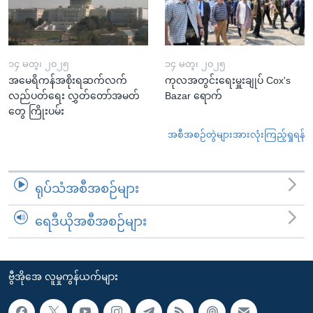
၁၄ မတ္၊ ၂၀၂၅
၁၄ မတ္၊ ၂၀၂၅
အမေရိကန်အစိုးရဆက်လက်
ကုလအတွင်းရေးမှူးချုပ် Cox's
လည်ပတ်ရေး လွှတ်တော်အမတ်
Bazar ရောက်
တွေ ကြိုးပမ်း
အစီအစဉ်တွဲများအားလုံးကြည့်ရှုရန်
ရုပ်သံအစီအစဉ်များ
ရေဒီယိုအစီအစဉ်များ
ဗွီအိုအေ လူမှုကွန်ယက်များ