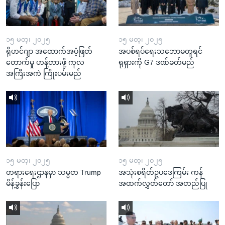
၁၅ မတ္၊ ၂၀၂၅
၁၅ မတ္၊ ၂၀၂၅
ရိုဟင်ဂျာ အထောက်အပံ့ဖြတ်
အပစ်ရပ်ရေးသဘောမတူရင်
တောက်မှု ဟန့်တားဖို့ ကုလ
ရုရှားကို G7 ဒဏ်ခတ်မည်
အကြီးအကဲ ကြိုးပမ်းမည်
၁၅ မတ္၊ ၂၀၂၅
၁၅ မတ္၊ ၂၀၂၅
တရားရေးဌာနမှာ သမ္မတ Trump
အသုံးစရိတ်ဥပဒေကြမ်း ကန်
မိန့်ခွန်းပြော
အထက်လွှတ်တော် အတည်ပြု