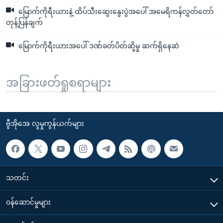
မြောက်ကိုရီးယားနဲ့ ထိပ်သီးဆွေးနွေးပွဲအပေါ် အမေရိကန်လွှတ်တော်
တုန့်ပြန်ချက်
မြောက်ကိုရီးယားအပေါ် ဒဏ်ခတ်ပိတ်ဆို့မှု ဆက်ရှိနေဆဲ
အခြားဖတ်ရှုစရာများ
ဗွီအိုအေ လူမှုကွန်ယက်များ
သတင်း
၀န်ဆောင်မှုများ