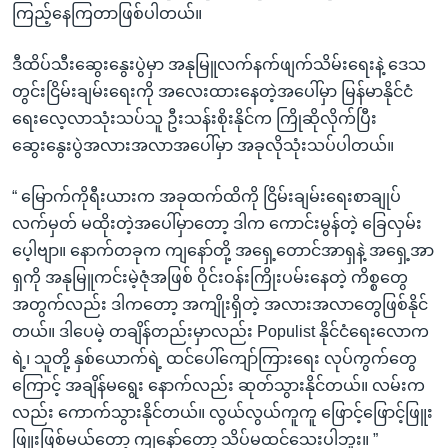
ကြည့်နေကြတာဖြစ်ပါတယ်။
ဒီထိပ်သီးဆွေးနွေးပွဲမှာ အနုမြူလက်နက်ဖျက်သိမ်းရေးနဲ့ ဒေသ
တွင်းငြိမ်းချမ်းရေးကို အလေးထားနေတဲ့အပေါ်မှာ မြန်မာနိုင်ငံ
ရေးလေ့လာသုံးသပ်သူ ဦးသန်းစိုးနိုင်က ကြိုဆိုလိုက်ပြီး
ဆွေးနွေးပွဲအလားအလာအပေါ်မှာ အခုလိုသုံးသပ်ပါတယ်။
“ မြောက်ကိုရီးယားက အခုထက်ထိကို ငြိမ်းချမ်းရေးစာချုပ်
လက်မှတ် မထိုးတဲ့အပေါ်မှာတော့ ဒါက ကောင်းမွန်တဲ့ ခြေလှမ်း
ပေ့ါဗျာ။ နောက်တခုက ကျနော်တို့ အရှေ့တောင်အာရှနဲ့ အရှေ့အာ
ရှကို အနုမြူကင်းမဲ့ဇုံအဖြစ် ဝိုင်းဝန်းကြိုးပမ်းနေတဲ့ ကိစ္စတွေ
အတွက်လည်း ဒါကတော့ အကျိုးရှိတဲ့ အလားအလာတွေဖြစ်နိုင်
တယ်။ ဒါပေမဲ့ တချိန်တည်းမှာလည်း Populist နိုင်ငံရေးလောက
ရဲ့၊ သူတို့ နှစ်ယောက်ရဲ့ ထင်ပေါ်ကျော်ကြားရေး လုပ်ကွက်တွေ
ကြောင့် အချိန်မရွေး နောက်လည်း ဆုတ်သွားနိုင်တယ်။ လမ်းက
လည်း ကောက်သွားနိုင်တယ်။ လွယ်လွယ်ကူကူ ဖြောင့်ဖြောင့်ဖြူး
ဖြူးဖြစ်မယ်တော့ ကျနော်တော့ သိပ်မထင်သေးပါဘူး။ ”