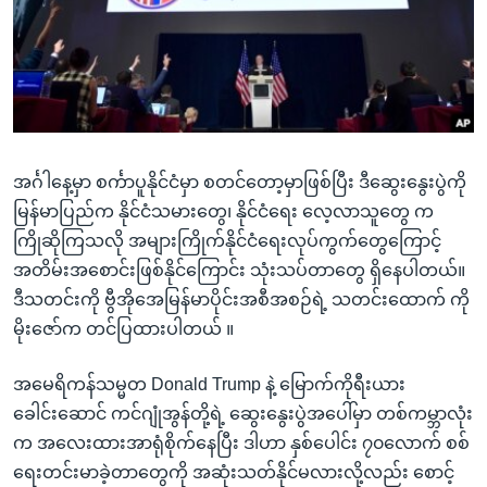
အ
သုတပဒေသာ အင်္ဂလိပ်စာ
ညွန်း
Learning English
စာမျက်နှာ
သို့
ဗွီအိုအေ လူမှုကွန်ယက်များ
ကျော်
ကြည့်
အင်္ဂါနေ့မှာ စင်္ကာပူနိုင်ငံမှာ စတင်တော့မှာဖြစ်ပြီး ဒီဆွေးနွေးပွဲကို
ရန်
ဘာသာစကားများ
မြန်မာပြည်က နိုင်ငံသမားတွေ၊ နိုင်ငံရေး လေ့လာသူတွေ က
ရှာဖွေ
ကြိုဆိုကြသလို အများကြိုက်နိုင်ငံရေးလုပ်ကွက်တွေကြောင့်
ရန်
အတိမ်းအစောင်းဖြစ်နိုင်ကြောင်း သုံးသပ်တာတွေ ရှိနေပါတယ်။
နေရာ
ဒီသတင်းကို ဗွီအိုအေမြန်မာပိုင်းအစီအစဉ်ရဲ့ သတင်းထောက် ကို
သို့
မိုးဇော်က တင်ပြထားပါတယ် ။
ကျော်
ရန်
အမေရိကန်သမ္မတ Donald Trump နဲ့ မြောက်ကိုရီးယား
ခေါင်းဆောင် ကင်ဂျုံအွန်တို့ရဲ့ ဆွေးနွေးပွဲအပေါ်မှာ တစ်ကမ္ဘာလုံး
က အလေးထားအာရုံစိုက်နေပြီး ဒါဟာ နှစ်ပေါင်း ၇၀လောက် စစ်
ရေးတင်းမာခဲ့တာတွေကို အဆုံးသတ်နိုင်မလားလို့လည်း စောင့်