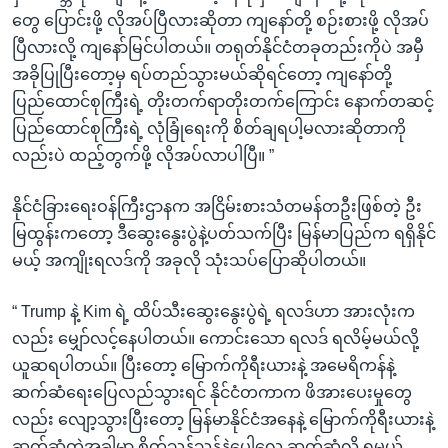
တွေ ပြောင်းဖို့ လိုအပ်ပြီလားဆိုတာ ကျနော်တို့ စဉ်းစားဖို့ လိုအပ်
ပြီလားလို့ ကျနော်မြင်ပါတယ်။ တရုတ်နိုင်ငံတခုတည်းကိုပဲ အမှီ
အခိုပြုပြီးတော့မှ ရပ်တည်သွားမယ်ဆိုရင်တော့ ကျနော်တို့
ပြည်ထောင်စုကြီးရဲ့ တိုးတက်ရာတိုးတက်ကြောင်း နောက်တဆင့်
ပြည်ထောင်စုကြီးရဲ့ လုံခြုံရေးကို စိတ်ချရပါ့မလားဆိုတာကို
လည်းပဲ ထည့်တွက်ဖို့ လိုအပ်လာပါပြီ။ ”
နိုင်ငံခြားရေးဝန်ကြီးဌာနက အငြိမ်းစားသံတမန်တဦးဖြစ်တဲ့ ဦး
မြထွန်းကတော့ ဒီဆွေးနွေးပွဲနဲ့ပတ်သက်ပြီး မြန်မာပြည်က ရရှိနိုင်
မယ့် အကျိုးရလဒ်ကို အခုလို သုံးသပ်ပြောဆိုပါတယ်။
“ Trump နဲ့ Kim ရဲ့ ထိပ်သီးဆွေးနွေးပွဲရဲ့ ရလဒ်ဟာ အားလုံးက
လည်း မျှော်လင့်နေပါတယ်။ ကောင်းသော ရလဒ် ရလိမ့်မယ်လို့
ယူဆရပါတယ်။ ပြီးတော့ မြောက်ကိုရီးယားနဲ့ အမေရိကန်နဲ့
ဆက်ဆံရေးပြေလည်သွားရင် နိုင်ငံတကာက ဖိအားပေးမှုတွေ
လည်း လျော့သွားပြီးတော့ မြန်မာနိုင်ငံအနေနဲ့ မြောက်ကိုရီးယားနဲ့
ဆက်ဆံတဲ့အခါမှာ စိတ်သန့်သန့်နဲ့ပေါ့လေ ဆက်ဆံလို့ ရမယ့်