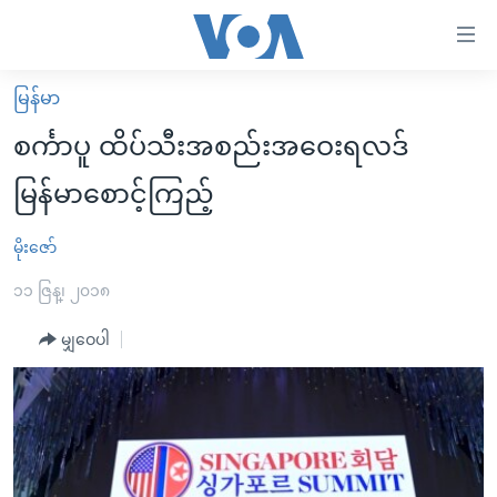
သုံး
ရ
လွယ်ကူ
မြန်မာ
မူလစာမျက်နှာ
စေ
စင်္ကာပူ ထိပ်သီးအစည်းအဝေးရလဒ်
မြန်မာ
သည့်
မြန်မာစောင့်ကြည့်
ကမ္ဘာ့သတင်းများ
Link
ဗွီဒီယို
နိုင်ငံတကာ
မိုးဇော်
များ
သတင်းလွတ်လပ်ခွင့်
အမေရိကန်
၁၁ ဇြန္၊ ၂၀၁၈
ပင်မ
ရပ်ဝန်းတခု လမ်းတခု အလွန်
တရုတ်
အကြောင်းအရာ
မျှဝေပါ
သို့
အင်္ဂလိပ်စာလေ့လာမယ်
အစ္စရေး-ပါလက်စတိုင်း
ကျော်
အပတ်စဉ်ကဏ္ဍများ
အမေရိကန်သုံးအီဒီယံ
ကြည့်
ရေဒီယိုနှင့်ရုပ်သံ အချက်အလက်များ
မကြေးမုံရဲ့ အင်္ဂလိပ်စာ
ရေဒီယို
ရန်
ပင်မ
ရေဒီယို/တီဗွီအစီအစဉ်
ရုပ်ရှင်ထဲက အင်္ဂလိပ်စာ
တီဗွီ