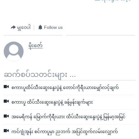
မျှဝေပါ
Follow us
မိုးဇော်
ဆက်စပ်သတင်းများ ...
စကာၤပူထိပ်သီးဆွေးနွေးပွဲနဲ့ တောင်ကိုရီးယားမျှော်လင့်ချက်
စကာၤပူ ထိပ်သီးဆွေးနွေးပွဲနဲ့ ခန့်မှန်းချက်များ
အမေရိကန် မြောက်ကိုရီးယား ထိပ်သီးဆွေးနွေးပွဲနဲ့ မြန်မာ့အမြင်
ကင်ဂျုံအွန်း စင်ကာပူမှာ ညဘက် အပြင်ထွက်လမ်းလျှောက်