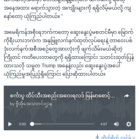
အနေအထား ရောက်သွားတဲ့ အကျိုးများကို ရရှိလိမ့်မယ်လို့ ကျ
နော်တော့ ယုံကြည်ပါတယ်။ ”
အမေရိကန်အစိုးရဘက်ကတော့ ဆွေးနွေးပွဲမစတင်မီမှာ မြောက်
ကိုရီးယားဘက်က အနုမြူလက်နက်ထုတ်လုပ်ရေးနဲ့ တာဝေးပစ်
ဒုံးလက်နက်အစီအစဉ်တွေအားလုံးကို ဖျက်သိမ်းမယ်ဆိုတဲ့
ကြိုတင် ကတိပေးတာတွေကို ရရှိထားကြောင်း သတင်းထုတ်ပြန်
ထားသလို သမ္မတ Trump အနေနဲ့လည်း ဆွေးနွေးပွဲအပေါ်
ယုံကြည်မှုအပြည့်ရှိကြောင်း ပြောဆိုထားပါတယ်။
စင်္ကာပူ ထိပ်သီးအစည်းအဝေးရလဒ် မြန်မာစောင့်ကြည့်
by
ဗွီအိုအေသတင်းဌာန
No media source currently available
0:00
4:07
တိုက်ရိုက် လင့်ခ်