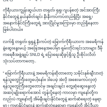
ကိုရီးယားကျွန်းဆွယ်ဟာ တရုတ်၊ ရုရှ၊ ဂျပန်စတဲ့ အင်အားကြီး
နိုင်ငံတွေနဲ့ နယ်နမိတ်ချင်း နီးနီးကပ်ကပ်တည်ရှိပြီး အရှေ့၊
အနောက်နိုင်ငံကြီးတွေရဲ့ အားပြိုင်မှုအကြားမှာ တည်ရှိနေတာ
ဖြစ်ပါတယ်။
လက်ရှိ တရုတ်၊ ရုရှနဲ့ နီးကပ်တဲ့ မြောက်ကိုရီးယားက အမေရိကန်
နဲ့ဆွေးနွေးမယ့် အခြေအနေအပေါ်မှာ ရှမ်းတိုင်းရင်းသားများ ဒီမို
ကရေစီအဖွဲ့ချုပ် SNLD ရဲ့ ပြောရေးဆိုခွင့်ရှိသူ ဦးစိုင်းလိတ်
သုံးသပ်တာကတော့..
“ မြောက်ကိုရီးယားနဲ့ အမေရိကန်ဆိုတာတော့ သမိုင်းနှစ်ချီလာတဲ့
ရန်သူတွေကြီးတွေပေါ့နော်။ ဒါပေမဲ့ အဲလို အစေးမကပ်လှတဲ့
ရန်သူတွေကြီးတွေတောင်မှ အချင်းချင်း တွေ့ဆုံဆွေးနွေးတဲ့
အဆင့်မျိုးရောက်အောင် တွန်းပို့နေတဲ့ ကာလမှာ ကျနော်တို့က
လည်းပဲ ကျနော်တို့ အိမ်နီးချင်းနိုင်ငံတွေနဲ့ ဆက်ဆံရေးတဲ့ နေရာ
မှာ ၊ ကမ္ဘာနိုင်ငံများနဲ့ ဆက်ဆံတဲ့နေရာမှာ ကျနော်တို့ အိုင်ဒီယာ