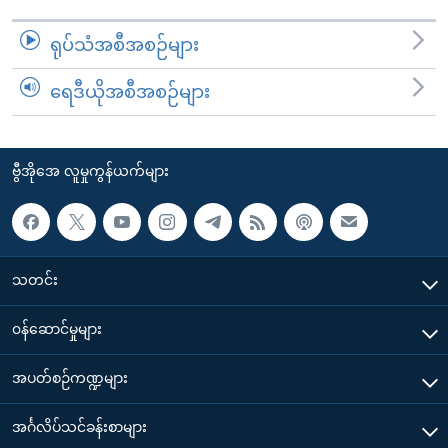
ရုပ်သံအစီအစဉ်များ
ရေဒီယိုအစီအစဉ်များ
ဗွီအိုအေ လူမှုကွန်ယက်များ
သတင်း
၀န်ဆောင်မှုများ
အပတ်စဉ်ကဏ္ဍများ
အင်္ဂလိပ်သင်ခန်းစာများ