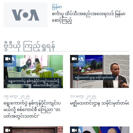
မြန်မာ
စင်္ကာပူ ထိပ်သီးအစည်းအဝေးရလဒ် မြန်မာ
စောင့်ကြည့်
ဗွီဒီယို ကြည့်ရှုရန်
၁၅ မတ္၊ ၂၀၂၅
၁၁ မတ္၊ ၂၀၂၅
ရွေးကောက်ပွဲ နှစ်ကုန်ပိုင်းကျင်းပ
မဇ္ဈိမသတင်းဌာန သမိုင်းမှတ်တမ်း
မယ်လို့ စစ်ကောင်စီ ကြေညာ “တ
ပတ်အတွင်းသတင်း”