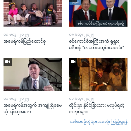
၀၈ မတ္၊ ၂၀၂၅
၀၈ မတ္၊ ၂၀၂၅
အမေရိကန်ပြည်ထောင်စု
စစ်ကောင်စီအကြီးအကဲ ရုရှား
ခရီးစဉ် “တပတ်အတွင်းသတင်း”
၀၁ မတ္၊ ၂၀၂၅
၀၁ မတ္၊ ၂၀၂၅
အမေရိကန်အတွက် အကျိုးရှိစေမ
ထိုင်းမှာ နိုင်ငံခြားသား မလုပ်ရတဲ့
ယ့် မြန်မာ့အရေး
အလုပ်များ
အစီအစဉ်တွဲများအားလုံးကြည့်ရှုရန်