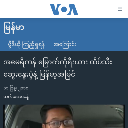
သုံး
ရ
လွယ်ကူ
မြန်မာ
မူလစာမျက်နှာ
စေ
မြန်မာ
ဗွီဒီယို ကြည့်ရှုရန်
အကြောင်း
သည့်
ကမ္ဘာ့သတင်းများ
Link
အမေရိကန် မြောက်ကိုရီးယား ထိပ်သီး
ဗွီဒီယို
နိုင်ငံတကာ
များ
သတင်းလွတ်လပ်ခွင့်
အမေရိကန်
ဆွေးနွေးပွဲနဲ့ မြန်မာ့အမြင်
ပင်မ
ရပ်ဝန်းတခု လမ်းတခု အလွန်
တရုတ်
အကြောင်းအရာ
၁၁ ဇြန္၊ ၂၀၁၈
သို့
အင်္ဂလိပ်စာလေ့လာမယ်
အစ္စရေး-ပါလက်စတိုင်း
ထက်အောင်ခန့်
ကျော်
အပတ်စဉ်ကဏ္ဍများ
အမေရိကန်သုံးအီဒီယံ
ကြည့်
ရေဒီယိုနှင့်ရုပ်သံ အချက်အလက်များ
မကြေးမုံရဲ့ အင်္ဂလိပ်စာ
ရေဒီယို
ရန်
ပင်မ
ရေဒီယို/တီဗွီအစီအစဉ်
ရုပ်ရှင်ထဲက အင်္ဂလိပ်စာ
တီဗွီ