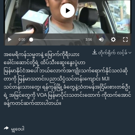
အ
သုတပဒေသာ အင်္ဂလိပ်စာ
ညွန်း
Learning English
No media source currently available
စာမျက်နှာ
သို့
ဗွီအိုအေ လူမှုကွန်ယက်များ
ကျော်
0:00
3:56
ကြည့်
ရန်
တိုက်ရိုက် လင့်ခ်
အမေရိကန်သမ္မတနဲ့ မြောက်ကိုရီးယား
ဘာသာစကားများ
ရှာဖွေ
ခေါင်းဆောင်တို့ရဲ့ ထိပ်သီးဆွေးနွေးပွဲဟာ
ရန်
မြန်မာနိုင်ငံအပေါ် ဘယ်လောက်အကျိုးသက်ရောက်နိုင်သလဲဆို
နေရာ
တာကို မြန်မာသတင်းပညာသိပ္ပံသင်တန်းကျောင်း MJI
သို့
သင်တန်းသားတွေ၊ ရန်ကုန်မြို့ခံတွေနဲ့သံတမန်အငြိမ်းစားတစ်ဦး
ကျော်
ရဲ့ အမြင်တွေကို VOA မြန်မာပိုင်းသတင်းထောက် ကိုထက်အောင်
ရန်
ခန့်ကတင်ဆက်ထားပါတယ်။
မျှဝေပါ