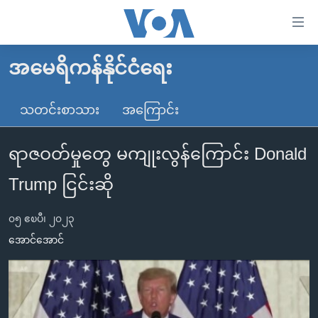
သုံး
ရ
လွယ်ကူ
အမေရိကန်နိုင်ငံရေး
မူလစာမျက်နှာ
စေ
မြန်မာ
သတင်းစာသား
အကြောင်း
သည့်
ကမ္ဘာ့သတင်းများ
Link
ရာဇဝတ်မှုတွေ မကျုးလွန်ကြောင်း Donald
ဗွီဒီယို
နိုင်ငံတကာ
များ
သတင်းလွတ်လပ်ခွင့်
အမေရိကန်
Trump ငြင်းဆို
ပင်မ
ရပ်ဝန်းတခု လမ်းတခု အလွန်
တရုတ်
အကြောင်းအရာ
၀၅ ဧၿပီ၊ ၂၀၂၃
သို့
အင်္ဂလိပ်စာလေ့လာမယ်
အစ္စရေး-ပါလက်စတိုင်း
အောင်အောင်
ကျော်
အပတ်စဉ်ကဏ္ဍများ
အမေရိကန်သုံးအီဒီယံ
ကြည့်
ရေဒီယိုနှင့်ရုပ်သံ အချက်အလက်များ
မကြေးမုံရဲ့ အင်္ဂလိပ်စာ
ရေဒီယို
ရန်
ပင်မ
ရေဒီယို/တီဗွီအစီအစဉ်
ရုပ်ရှင်ထဲက အင်္ဂလိပ်စာ
တီဗွီ