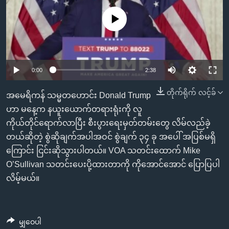
အ
သုတပဒေသာ အင်္ဂလိပ်စာ
ညွန်း
Learning English
No media source currently available
စာမျက်နှာ
သို့
ဗွီအိုအေ လူမှုကွန်ယက်များ
ကျော်
0:00
2:38
ကြည့်
ရန်
တိုက်ရိုက် လင့်ခ်
ဘာသာစကားများ
အမေရိကန် သမ္မတဟောင်း Donald Trump
ရှာဖွေ
ဟာ မနေ့က နယူးယောက်တရားရုံးကို လူ
ရန်
ကိုယ်တိုင်ရောက်လာပြီး စီးပွားရေးမှတ်တမ်းတွေ လိမ်လည်ခဲ့
နေရာ
တယ်ဆိုတဲ့ စွဲဆိုချက်အပါအဝင် စွဲချက် ၃၄ ခု အပေါ် အပြစ်မရှိ
သို့
ကြောင်း ငြင်းဆိုသွားပါတယ်။ VOA သတင်းထောက် Mike
ကျော်
O’Sullivan သတင်းပေးပို့ထားတာကို ကိုအောင်အောင် ပြောပြပါ
ရန်
လိမ့်မယ်။
မျှဝေပါ