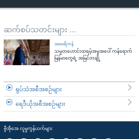
ဆက်စပ်သတင်းများ ...
အမေရိကန်
သမ္မတဟောင်းထရမ့်အမှုအပေါ် ကန်ရောက်
မြန်မာတွေရဲ့ အမြင်တချို့
ရုပ်သံအစီအစဉ်များ
ရေဒီယိုအစီအစဉ်များ
ဗွီအိုအေ လူမှုကွန်ယက်များ