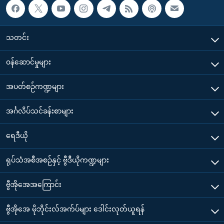
သတင်း
၀န်ဆောင်မှုများ
အပတ်စဉ်ကဏ္ဍများ
အင်္ဂလိပ်သင်ခန်းစာများ
ရေဒီယို
ရုပ်သံအစီအစဉ်နှင့် ဗွီဒီယိုကဏ္ဍများ
ဗွီအိုအေအကြောင်း
ဗွီအိုအေ မိုဘိုင်းလ်အက်ပ်များ ဒေါင်းလုတ်ယူရန်