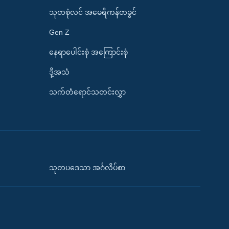
သုတစုံလင် အမေရိကန်တခွင်
Gen Z
နေရာပေါင်းစုံ အကြောင်းစုံ
ဒို့အသံ
သက်တံရောင်သတင်းလွှာ
သုတပဒေသာ အင်္ဂလိပ်စာ