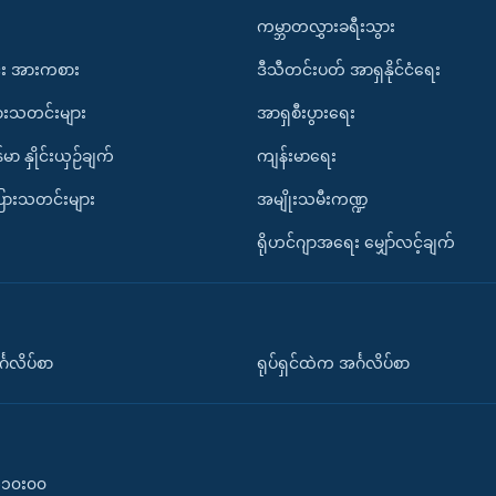
ကမ္ဘာတလွှားခရီးသွား
း အားကစား
ဒီသီတင်းပတ် အာရှနိုင်ငံရေး
ားသတင်းများ
အာရှစီးပွားရေး
်မာ နှိုင်းယှဉ်ချက်
ကျန်းမာရေး
ပြားသတင်းများ
အမျိုးသမီးကဏ္ဍ
ရိုဟင်ဂျာအရေး မျှော်လင့်ချက်
်္ဂလိပ်စာ
ရုပ်ရှင်ထဲက အင်္ဂလိပ်စာ
၀-၁၀း၀၀