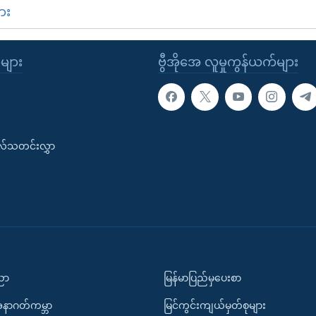
ား
ုများ
ဗွီအိုအေ လူမှုကွန်ယက်များ
းလ်သတင်းလွှာ
ပညာ
မြန်မာပြည်မှပေးစာ
အနာဂတ်ကမ္ဘာ
မြင်ကွင်းကျယ်မှတ်စုများ