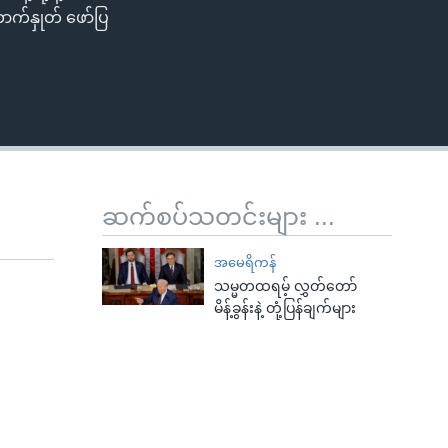
ာက်နှုတ် ဖော်ပြ
480p
720p
1080p
480p
ဆက်စပ်သတင်းများ ...
အမေရိကန်
သမ္မတထရမ့် လွှတ်တော်
မိန့်ခွန်းနဲ့ တုံ့ပြန်ချက်များ