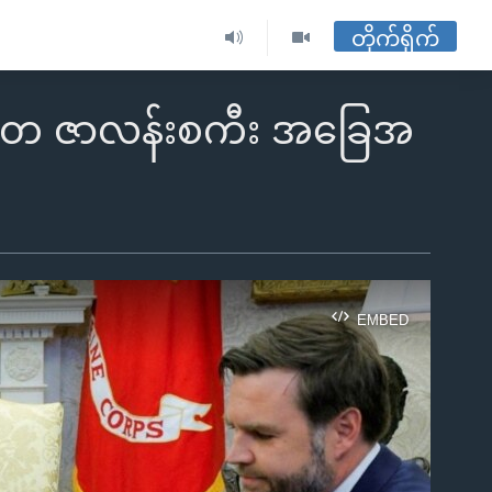
တိုက်ရိုက်
မ္မတ ဇာလန်းစကီး အခြေအ
EMBED