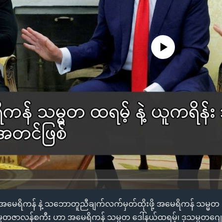
No media source currently availa
း အမေရိကန် နဲ့ သဘောတူညီချက်လက်မှတ်ထိုးဖို့ အမေရိကန် သမ္မတ 
မတဇာလန်စကီး ဟာ အမေရိကန် သမ္မတ ဒေါ်နယ်ထရမ့်၊ ဒုသမ္မတဂျေဒီဗန်