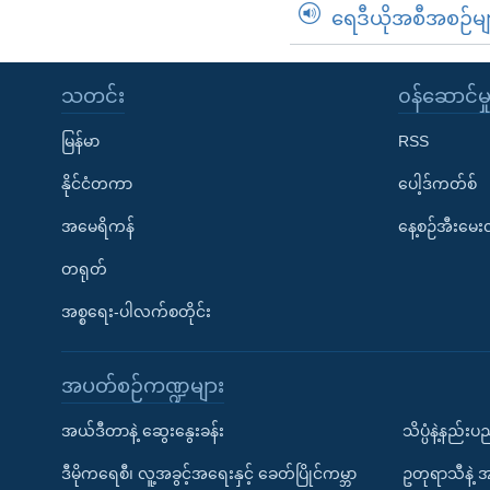
ရေဒီယိုအစီအစဉ်မျ
သတင်း
၀န်ဆောင်မှ
မြန်မာ
RSS
နိုင်ငံတကာ
ပေါ့ဒ်ကတ်စ်
အမေရိကန်
နေ့စဉ်အီးမေ
တရုတ်
အစ္စရေး-ပါလက်စတိုင်း
အပတ်စဉ်ကဏ္ဍများ
အယ်ဒီတာနဲ့ ဆွေးနွေးခန်း
သိပ္ပံနဲ့နည်း
ဒီမိုကရေစီ၊ လူ့အခွင့်အရေးနှင့် ခေတ်ပြိုင်ကမ္ဘာ
ဥတုရာသီနဲ့ 