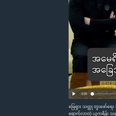
သုတပဒေသာ အင်္ဂလိပ်စာ
အ
ညွန်း
စာမျက်နှာ
သို့
ကျော်
ကြည့်
ရန်
ရှာဖွေ
ရန်
နေရာ
သို့
ကျော်
ရန်
0:00
မြေရှား သတ္တု တူးဖော်ရေ
ရောက်လာတဲ့ ယူကရိန်း သမ္