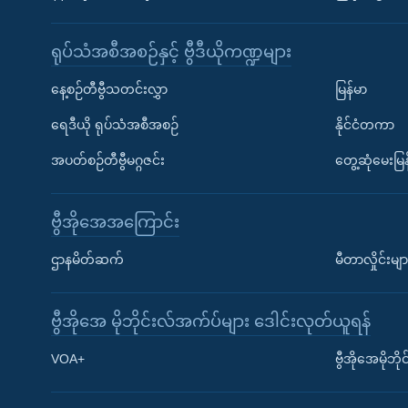
ရုပ်သံအစီအစဉ်နှင့် ဗွီဒီယိုကဏ္ဍများ
နေ့စဉ်တီဗွီသတင်းလွှာ
မြန်မာ
ရေဒီယို ရုပ်သံအစီအစဉ်
နိုင်ငံတကာ
အပတ်စဉ်တီဗွီမဂ္ဂဇင်း
တွေ့ဆုံမေးမြန
ဗွီအိုအေအကြောင်း
ဌာနမိတ်ဆက်
မီတာလှိုင်းမျာ
ဗွီအိုအေ မိုဘိုင်းလ်အက်ပ်များ ဒေါင်းလုတ်ယူရန်
Learning English
VOA+
ဗွီအိုအေမိုဘ
ဗွီအိုအေ လူမှုကွန်ယက်များ