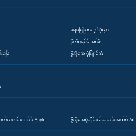
ရေမြေခြားမှ ရုပ်ပုံလွှာ
ပိုလီဂရပ်ဖ်.အင်ဖို
်းခန်း
ဗွီအိုအေ ပုံပြရုပ်သံ
း
ိုင်းလ်သတင်းအက်ပ်-Apple
ဗွီအိုအေမိုဘိုင်းလ်သတင်းအက်ပ်-An