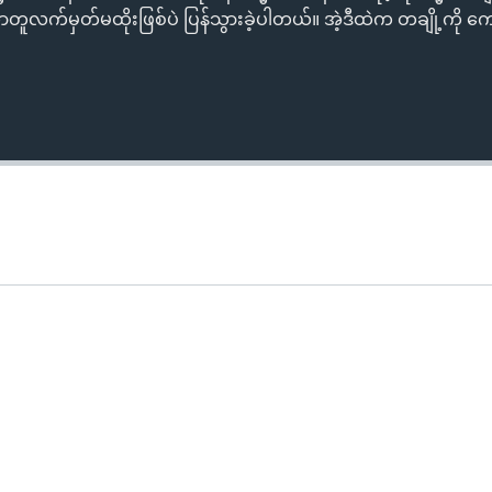
လက်မှတ်မထိုးဖြစ်ပဲ ပြန်သွားခဲ့ပါတယ်။ အဲ့ဒီထဲက တချို့ကို ကေ
Auto
240p
360p
720p
1080p