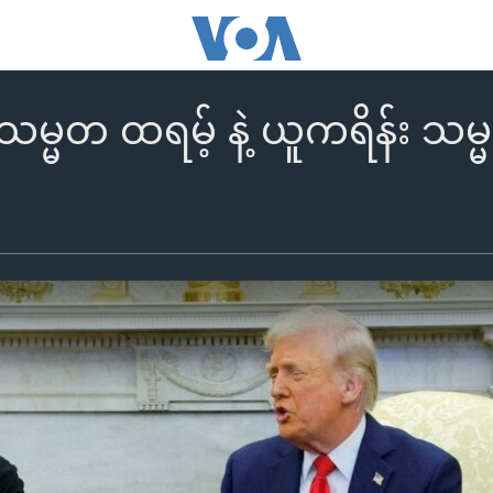
မ္မတ ထရမ့် နဲ့ ယူကရိန်း သ