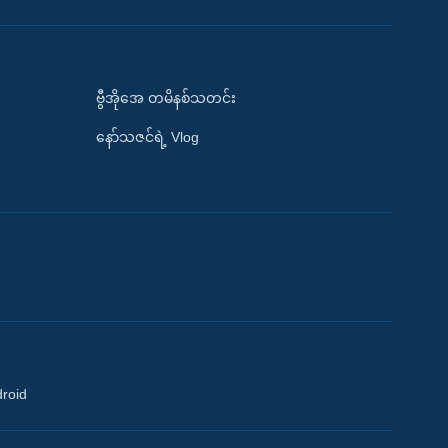
ဗွီအိုအေ တမိနစ်သတင်း
နော်သဇင်ရဲ့ Vlog
droid