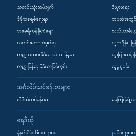
သတင်းသုံးသပ်ချက်
စီးပွားရေး
ဒီမိုကရေစီရေးရာ
တပတ်အတွင်
အမေရိကန်နိုင်ငံရေး
လယ်ယာစီးပွ
သတင်းထောက်မှတ်စု
ယူကရိန်း၊ မြန
ကမ္ဘာ့သတင်းမီဒီယာထဲက မြန်မာ
ထူးခြားဆန်း
ကမ္ဘာ့ မြန်မာ့ မီဒီယာမြင်ကွင်း
လူမှုရှုခင်း
အင်္ဂလိပ်သင်ခန်းစာများ
အီဒီယံသင်ခန်းစာ
မကြေးမုံရဲ့အင
ရေဒီယို
နံနက်ပိုင်း ၆း၀၀-ရး၀၀
ညပိုင်း ၉း၀