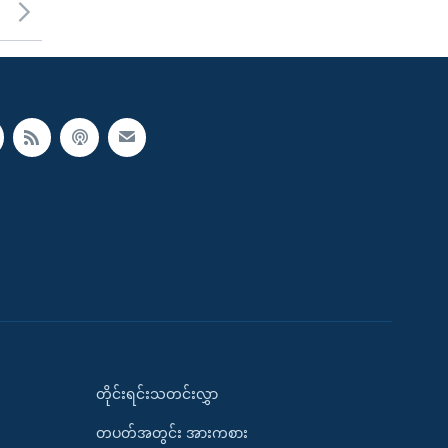
တိုင်းရင်းသတင်းလွှာ
တပတ်အတွင်း အားကစား