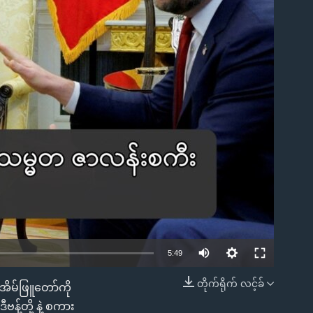
ble
Auto
5:49
240p
တိုက်ရိုက် လင့်ခ်
အိမ်ဖြူတော်ကို
EMBED
360p
့တို့ နဲ့ စကား