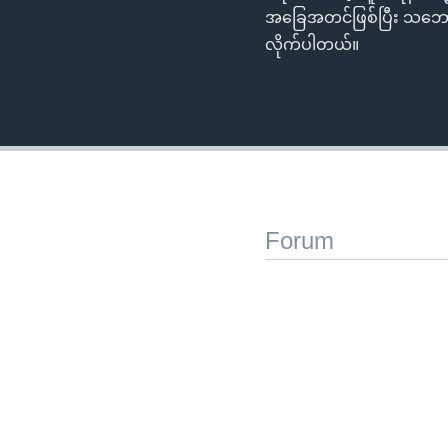
အခြေအတင်ဖြစ်ပြီး သဘောတူ
လိုက်ပါတယ်။
Forum