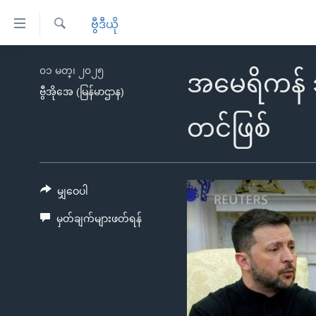
သုံး
ဗွီဒီယို
ရ
ရှာဖွေ
လွယ်ကူ
မူလစာမျက်နှာ
၀၁ မတ္၊ ၂၀၂၅
ရ
အမေရိကန် သ
စေ
မြန်မာ
လာ
ဗွီအိုအေ (မြန်မာဌာန)
သည့်
ဒ်
ကမ္ဘာ့သတင်းများ
တင်ဖြစ်
Link
ဗွီဒီယို
နိုင်ငံတကာ
များ
သတင်းလွတ်လပ်ခွင့်
အမေရိကန်
ပင်မ
ရပ်ဝန်းတခု လမ်းတခု အလွန်
တရုတ်
မျှဝေပါ
အကြောင်းအရာ
အင်္ဂလိပ်စာလေ့လာမယ်
အစ္စရေး-ပါလက်စတိုင်း
မှတ်ချက်များဖတ်ရန်
သို့
အပတ်စဉ်ကဏ္ဍများ
အမေရိကန်သုံးအီဒီယံ
ကျော်
ကြည့်
ရေဒီယိုနှင့်ရုပ်သံ အချက်အလက်များ
မကြေးမုံရဲ့ အင်္ဂလိပ်စာ
ရေဒီယို
ရန်
ရေဒီယို/တီဗွီအစီအစဉ်
ရုပ်ရှင်ထဲက အင်္ဂလိပ်စာ
တီဗွီ
ပင်မ