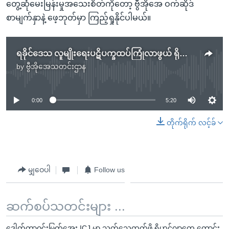
တွေ့ဆုံမေးမြန်းမှုအသေးစိတ်ကိုတော့ ဗွီအိုအေ ဝက်ဆိုဒ်
စာမျက်နှာနဲ့ ဖေ့ဘုတ်မှာ ကြည့်ရှုနိုင်ပါမယ်။
ရခိုင်ဒေသ လူမျိုးရေးပဋိပက္ခထပ်ကြုံလာဖွယ် ရိုဟင်ဂျာတက်ကြွလှုပ်ရှားသူသတိပေး
by
ဗွီအိုအေသတင်းဌာန
No media source currently available
0:00
5:20
တိုက်ရိုက် လင့်ခ်
မျှဝေပါ
Follow us
ဆက်စပ်သတင်းများ ...
ဒေါက်တာဝင်းမြတ်အေး ICJ မှာ သက်သေထွက်ဖို့ ရိုဟင်ဂျာတွေ တောင်း