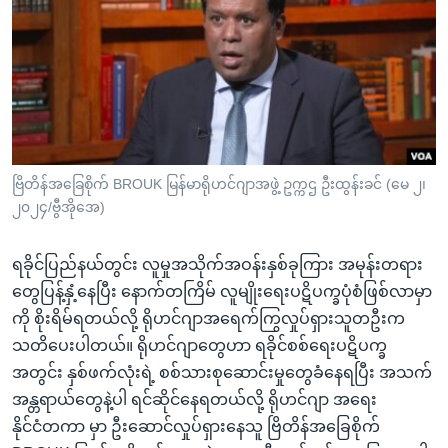
အ
သုတပဒေသာ အင်္ဂလိပ်စာ
ညွန်း
Learning English
စာမျက်နှာ
သို့
ဗွီအိုအေ လူမှုကွန်ယက်များ
ကျော်
ကြည့်
ရန်
ဘာသာစကားများ
ဗြိတိန်အခြေစိုက် BROUK မြန်မာရိုဟင်ဂျာအဖွဲ့ ဥက္ကဌ ဦးထွန်းခင် (မေ ၂၊
ရှာဖွေ
၂၀၂၄/ဗွီအိုအေ)
ရန်
နေရာ
ရခိုင်ပြည်နယ်တွင်း လူမှုအသိုက်အဝန်းနှစ်ခုကြား အမုန်းတရား
သို့
တွေပြန့်နှံ့နေပြီး နောက်တကြိမ် လူမျိုးရေးပဋိပက္ခပုံစံဖြစ်လာမှာ
ကျော်
ကို စိုးရိမ်ရတယ်လို့ ရိုဟင်ဂျာအရေက်ကြွလှုပ်ရှားသူတဦးက
ရန်
သတိပေးပါတယ်။ ရိုဟင်ဂျာတွေဟာ ရခိုင်စစ်ရေးပဋိပက္ခ
အတွင်း နှစ်ဖက်လုံးရဲ့ စစ်သားစုဆောင်းမှုတွေခံနေရပြီး အသက်
အန္တရာယ်တွေနဲ့ပါ ရင်ဆိုင်နေရတယ်လို့ ရိုဟင်ဂျာ အရေး
နိုင်ငံတကာ မှာ ဦးဆောင်လှုပ်ရှားနေသူ ဗြိတိန်အခြေစိုက်