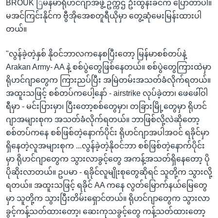
BROUK ြမန်မာရိုဟင်ဂျာအဖွဲ့ ဥက္ကဌ ဦးထွန်းခင်က ပြောတာပါ။
မအင်ကြင်းနိုင်က ဗွီအိုအေစတူရီယိုမှာ တွေ့ဆုံမေးမြန်းထားပါ
တယ်။
"လွန်ခဲ့တဲ့နှစ် နိုဝင်ဘာလကနေစပြီးတော့ မြန်မာစစ်တပ်နဲ့
Arakan Army- AA နဲ့ စစ်ပွဲတွေဖြစ်နေတယ်။ စစ်ပွဲတွေကြားထဲမှာ
ရိုဟင်ဂျာတွေက ကြားညပ်ပြီး အမြဲတမ်းအသတ်ခံလိုက်ရတယ်။​
အထူးသဖြင့် စစ်တပ်ကပေါ့နော် - airstrike လုပ်ခဲ့တာ၊ ဖေဖေါ်ဝါ
ရီမှာ - မင်းပြားမှာ၊ ပြီးတော့စစ်တွေမှာ၊ တခြားမြို့တွေမှာ ရိုဟင်
ဂျာအများစုက အသတ်ခံလိုက်ရတယ်။ ဘာဖြစ်လို့လဲဆိုတော့
စစ်တပ်ကနေ စစ်ဖြစ်တဲ့နောက်ပိုင်း ရိုဟင်ဂျာအပါအဝင် ရခိုင်မှာ
ရှိနေတဲ့လူအများစုက ...လွန်ခဲ့တဲ့နိုဝင်ဘာ စစ်ဖြစ်တဲ့နောက်ပိုင်း
မှာ ရိုဟင်ဂျာတွေက သွားလာခွင့်တွေ အကန့်အသတ်ရှိနေတော့ ပို
ပိုဆိုးလာတယ်။ ဥပမာ - ရခိုင်လူမျိုးစုတွေဆိုရင် သူတို့က သွားလို့
ရတယ်။​ အထူးသဖြင့် ရခိုင် AA ကနေ လွတ်မြောက်နယ်မြေတွေ
မှာ သူတို့က သွားပြီးတိမ်းရှောင်တယ်။ ရိုဟင်ဂျာတွေက သွားလာ
ခွင့်ကန့်သတ်ထားတော့၊ ဆေးကုသခွင့်တွေ ကန့်သတ်ထားတော့