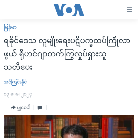
သုံး
ရ
လွယ်ကူ
မြန်မာ
မူလစာမျက်နှာ
စေ
ရခိုင်ဒေသ လူမျိုးရေးပဋိပက္ခထပ်ကြုံလာ
မြန်မာ
သည့်
ဖွယ် ရိုဟင်ဂျာတက်ကြွလှုပ်ရှားသူ
ကမ္ဘာ့သတင်းများ
Link
သတိပေး
ဗွီဒီယို
နိုင်ငံတကာ
များ
သတင်းလွတ်လပ်ခွင့်
အမေရိကန်
ပင်မ
အင်ကြင်းနိုင်
ရပ်ဝန်းတခု လမ်းတခု အလွန်
တရုတ်
အကြောင်းအရာ
၀၃ ေမ၊ ၂၀၂၄
သို့
အင်္ဂလိပ်စာလေ့လာမယ်
အစ္စရေး-ပါလက်စတိုင်း
ကျော်
မျှဝေပါ
အပတ်စဉ်ကဏ္ဍများ
အမေရိကန်သုံးအီဒီယံ
ကြည့်
ရေဒီယိုနှင့်ရုပ်သံ အချက်အလက်များ
မကြေးမုံရဲ့ အင်္ဂလိပ်စာ
ရေဒီယို
ရန်
ပင်မ
ရေဒီယို/တီဗွီအစီအစဉ်
ရုပ်ရှင်ထဲက အင်္ဂလိပ်စာ
တီဗွီ