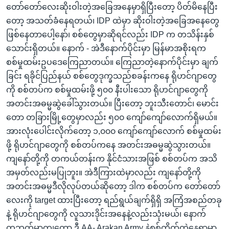
တော်တော်လေးဆိုးဝါးတဲ့အခြေအနေမှာရှိပြီးတော့ ပိတ်မိနေပြီး
တော့ အသတ်ခံနေရတယ်၊ IDP ထဲမှာ ဆိုးဝါးတဲ့အခြေအနေတွေ
ဖြစ်နေတာပေါ့နော်၊ စစ်တွေမှာဆိုရင်လည်း IDP က တသိန်းနှစ်
သောင်းရှိတယ်။ နောက် - အဲဒီနောက်ပိုင်းမှာ မြန်မာအစိုးရက
စစ်မှုထမ်းဥပဒေကြေညာတယ်။ ကြေညာတဲ့နောက်ပိုင်းမှာ ချက်
ခြင်း ရခိုင်ပြည်နယ် စစ်တွေဒုက္ခသည်စခန်းကနေ ရိုဟင်ဂျာတွေ
ကို စစ်တပ်က စစ်မှုထမ်းဖို့ ၅၀၀ နီးပါးသော ရိုဟင်ဂျာတွေကို
အတင်းအဓမ္မဆွဲခေါ်သွားတယ်။ ပြီးတော့ ဘူးသီးတောင်၊ မောင်း
တော တခြားမြို့တွေမှာလည်း ၅၀၀ ကျော်ကျော်လောက်ရှိမယ်။
အားလုံးပေါင်းလိုက်တော့ ၁,၀၀၀ ကျော်ကျော်လောက် စစ်မှုထမ်း
ဖို့ ရိုဟင်ဂျာတွေကို စစ်တပ်ကနေ အတင်းအဓမ္မဆွဲသွားတယ်။
ကျနော်တို့ကို တကယ်တန်းက နိုင်ငံသားအဖြစ် စစ်တပ်က အသိ
အမှတ်လည်းမပြုဘူး။ အဲဒီကြားထဲမှာလည်း ကျနော်တို့ကို
အတင်းအဓမ္မဒီလိုလုပ်တယ်ဆိုတော့ ဒါက စစ်တပ်က တော်တော်
လေးကို target ထားပြီးတော့ ရည်ရွယ်ချက်ရှိရှိ အကြံအစည်တခု
နဲ့ ရိုဟင်ဂျာတွေကို လူသားဒိုင်းအနေနဲ့လည်းသုံးမယ်၊ နောက်
တဘက်မှာကျတော့ ဒီ AA- Arakan Army နဲ့စစ်တိုက်တဲ့နေရာမှာ