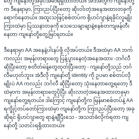
တွေ ကျနော်တို့အခိုင်အမာရရှိထားတယ်။ အဲဒီအတွက် ကျနော်တို့
က ဒီနေရာမှာ, ကြားညပ်ပြီးတော့ ဆိုးဝါးတဲ့အနေအထားတခုကို
ရောက်နေတယ်။ အထူးသဖြင့်စစ်တပ်က ရိုဟင်ဂျာနဲ့ရခိုင်လူမျိုး
ကြားထဲမှာ ပြဿနာတခုကို သေသေချာချာနဲ့စနစ်တကျဖန်တီး
နေတာ ကျနော်တို့တွေ့မြင်ရတယ်။
ဒီနေရာမှာ AA အနေနဲ့ပါးနပ်ဖို့ လိုအပ်တယ်။ ဒီအထဲမှာ AA ဘက်
ကလည်း အမုန်းတရားတွေ ပြန့်ပွားနေတဲ့အနေအထား -ဘင်္ဂလီ
ဆိုပြီးတော့ စတိတ်မဲန့်တွေထုတ်ပြီးတော့ - ကျနော်တို့သည် ဘင်္ဂ
လီမဟုတ်ဘူး။ အဲဒီလို ကျနော်တို့ identity ကို ဥပမာ စစ်တပ်လို
မျိုးပဲ AA ကလည်း ဘင်္ဂလီ ဆိုပြီးတော့ သုံးနေတာတွေ့ရတော့ ဒီ
ထဲမှာက အမုန်းတရားတွေပိုပြီး ဆိုးလာတဲ့အနေအထားတခုမှာ
ကျနော်တွေ့ရတယ်။ ဒါကြောင့် ကျနော်တို့က မြန်မာစစ်တပ်နဲ့ AA
ရက္ခိုင့်တပ်တော်ကြားထဲမှာ ကျနော်တို့က ကြားညပ်ပြီးတော့ အခု
ဆိုရင် ရိုဟင်ဂျာတွေ ရာနဲ့ချီပြီးသေ - အသတ်ခံလိုက်ရတာ ကျ
နော်တို့ သတင်းရရှိထားတယ်။