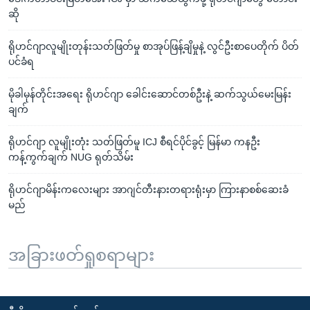
ဆို
ရိုဟင်ဂျာလူမျိုးတုန်းသတ်ဖြတ်မှု စာအုပ်ဖြန့်ချိမှုနဲ့ လွင်ဦးစာပေတိုက် ပိတ်
ပင်ခံရ
မိုခါမုန်တိုင်းအရေး ရိုဟင်ဂျာ ခေါင်းဆောင်တစ်ဦးနဲ့ ဆက်သွယ်မေးမြန်း
ချက်
ရိုဟင်ဂျာ လူမျိုးတုံး သတ်ဖြတ်မူ ICJ စီရင်ပိုင်ခွင့် မြန်မာ ကနဦး
ကန့်ကွက်ချက် NUG ရုတ်သိမ်း
ရိုဟင်ဂျာမိန်းကလေးများ အာဂျင်တီးနားတရားရုံးမှာ ကြားနာစစ်ဆေးခံ
မည်
အခြားဖတ်ရှုစရာများ