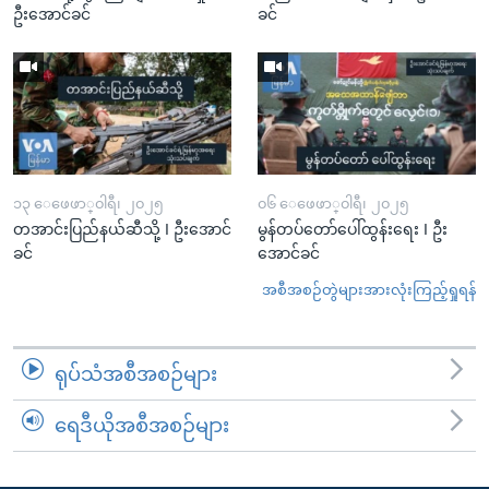
ဦးအောင်ခင်
ခင်
၁၃ ေဖေဖာ္၀ါရီ၊ ၂၀၂၅
၀၆ ေဖေဖာ္၀ါရီ၊ ၂၀၂၅
တအာင်းပြည်နယ်ဆီသို့ I ဦးအောင်
မွန်တပ်တော်ပေါ်ထွန်းရေး I ဦး
ခင်
အောင်ခင်
အစီအစဉ်တွဲများအားလုံးကြည့်ရှုရန်
ရုပ်သံအစီအစဉ်များ
ရေဒီယိုအစီအစဉ်များ