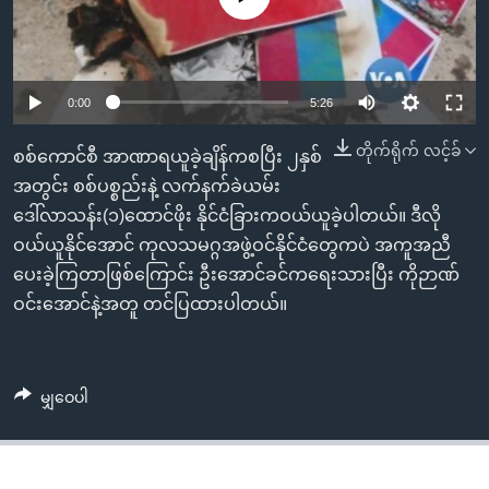
အ
သုတပဒေသာ အင်္ဂလိပ်စာ
ညွန်း
Learning English
စာမျက်နှာ
သို့
ဗွီအိုအေ လူမှုကွန်ယက်များ
0:00
5:26
ကျော်
တိုက်ရိုက် လင့်ခ်
ကြည့်
စစ်ကောင်စီ အာဏာရယူခဲ့ချိန်ကစပြီး ၂နှစ်
ရန်
အတွင်း စစ်ပစ္စည်းနဲ့ လက်နက်ခဲယမ်း
ဘာသာစကားများ
ရှာဖွေ
ဒေါ်လာသန်း(၁)ထောင်ဖိုး နိုင်ငံခြားကဝယ်ယူခဲ့ပါတယ်။ ဒီလို
ရန်
ဝယ်ယူနိုင်အောင် ကုလသမဂ္ဂအဖွဲ့ဝင်နိုင်ငံတွေကပဲ အကူအညီ
နေရာ
ပေးခဲ့ကြတာဖြစ်ကြောင်း ဦးအောင်ခင်ကရေးသားပြီး ကိုဉာဏ်
သို့
ဝင်းအောင်နဲ့အတူ တင်ပြထားပါတယ်။
ကျော်
ရန်
မျှဝေပါ