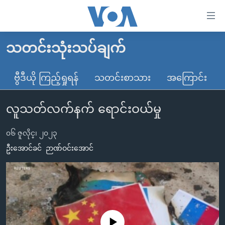
သုံး
ရ
လွယ်ကူ
သတင်းသုံးသပ်ချက်
မူလစာမျက်နှာ
စေ
မြန်မာ
ဗွီဒီယို ကြည့်ရှုရန်
သတင်းစာသား
အကြောင်း
သည့်
ကမ္ဘာ့သတင်းများ
Link
လူသတ်လက်နက် ရောင်းဝယ်မှု
ဗွီဒီယို
နိုင်ငံတကာ
များ
သတင်းလွတ်လပ်ခွင့်
အမေရိကန်
ပင်မ
၀၆ ဇူလိုင္၊ ၂၀၂၃
ရပ်ဝန်းတခု လမ်းတခု အလွန်
တရုတ်
အကြောင်းအရာ
ဦးအောင်ခင်
ဉာဏ်ဝင်းအောင်
သို့
အင်္ဂလိပ်စာလေ့လာမယ်
အစ္စရေး-ပါလက်စတိုင်း
ကျော်
အပတ်စဉ်ကဏ္ဍများ
အမေရိကန်သုံးအီဒီယံ
ကြည့်
ရေဒီယိုနှင့်ရုပ်သံ အချက်အလက်များ
မကြေးမုံရဲ့ အင်္ဂလိပ်စာ
ရေဒီယို
ရန်
ပင်မ
ရေဒီယို/တီဗွီအစီအစဉ်
ရုပ်ရှင်ထဲက အင်္ဂလိပ်စာ
တီဗွီ
No media source currently available