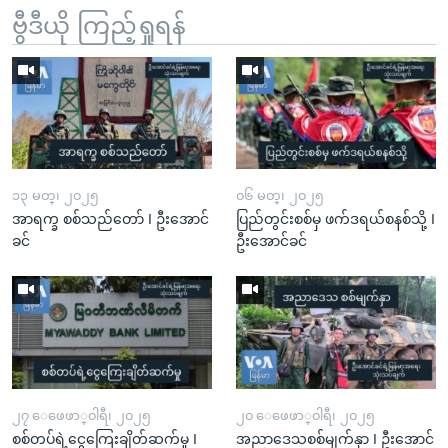
ဗွီဒီယို ကြည့်ရှုရန်
၁၃ မတ္၊ ၂၀၂၅
၀၆ မတ္၊ ၂၀၂၅
အာရက္ခ စစ်သည်တော် I ဦးအောင်
ပြည်တွင်းစစ်မှ ဖက်ဒရယ်စနစ်သို့ I
ခင်
ဦးအောင်ခင်
၂၇ ေဖေဖာ္၀ါရီ၊ ၂၀၂၅
၂၀ ေဖေဖာ္၀ါရီ၊ ၂၀၂၅
စစ်တပ်ရဲ့ငွေကြေးချိတ်ဆက်မှု I
အညာဒေသစစ်မျက်နှာ I ဦးအောင်