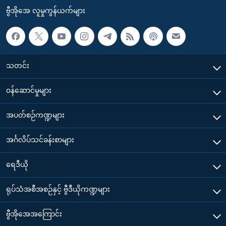
ဗွီအိုအေ လူမှုကွန်ယက်များ
သတင်း
၀န်ဆောင်မှုများ
အပတ်စဉ်ကဏ္ဍများ
အင်္ဂလိပ်သင်ခန်းစာများ
ရေဒီယို
ရုပ်သံအစီအစဉ်နှင့် ဗွီဒီယိုကဏ္ဍများ
ဗွီအိုအေအကြောင်း