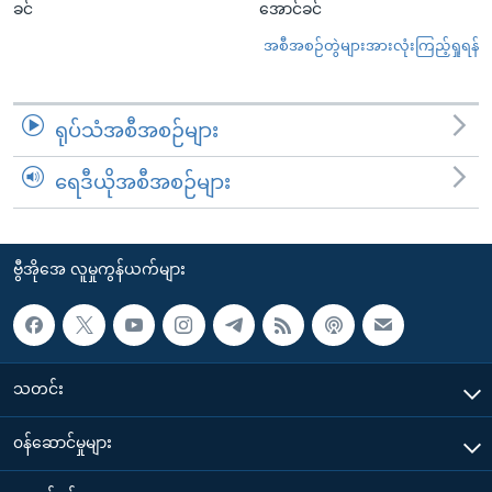
ခင်
အောင်ခင်
အစီအစဉ်တွဲများအားလုံးကြည့်ရှုရန်
ရုပ်သံအစီအစဉ်များ
ရေဒီယိုအစီအစဉ်များ
ဗွီအိုအေ လူမှုကွန်ယက်များ
သတင်း
၀န်ဆောင်မှုများ