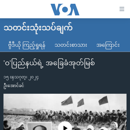
သုံး
ရ
လွယ်ကူ
သတင်းသုံးသပ်ချက်
မူလစာမျက်နှာ
စေ
မြန်မာ
ဗွီဒီယို ကြည့်ရှုရန်
သတင်းစာသား
အကြောင်း
သည့်
ကမ္ဘာ့သတင်းများ
Link
'ဝ'ပြည်နယ်ရဲ့ အခြေခံအုတ်မြစ်
ဗွီဒီယို
နိုင်ငံတကာ
များ
သတင်းလွတ်လပ်ခွင့်
အမေရိကန်
ပင်မ
၁၅ ၾသဂုတ္၊ ၂၀၂၄
ရပ်ဝန်းတခု လမ်းတခု အလွန်
တရုတ်
အကြောင်းအရာ
ဦးအောင်ခင်
သို့
အင်္ဂလိပ်စာလေ့လာမယ်
အစ္စရေး-ပါလက်စတိုင်း
ကျော်
အပတ်စဉ်ကဏ္ဍများ
အမေရိကန်သုံးအီဒီယံ
ကြည့်
ရေဒီယိုနှင့်ရုပ်သံ အချက်အလက်များ
မကြေးမုံရဲ့ အင်္ဂလိပ်စာ
ရေဒီယို
ရန်
ပင်မ
ရေဒီယို/တီဗွီအစီအစဉ်
ရုပ်ရှင်ထဲက အင်္ဂလိပ်စာ
တီဗွီ
No media source currently available