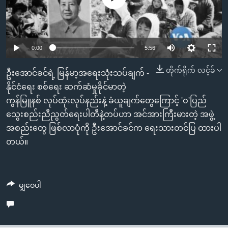
အ
သုတပဒေသာ အင်္ဂလိပ်စာ
ညွန်း
Learning English
စာမျက်နှာ
သို့
ဗွီအိုအေ လူမှုကွန်ယက်များ
0:00
5:56
ကျော်
တိုက်ရိုက် လင့်ခ်
ကြည့်
ဦးအောင်ခင်ရဲ့ မြန်မာ့အရေးသုံးသပ်ချက် -
ရန်
နိုင်ငံရေး စစ်ရေး ဆက်ဆံမှုခိုင်မာတဲ့
ဘာသာစကားများ
ရှာဖွေ
ကွန်မြူနစ် လုပ်ထုံးလုပ်နည်းနဲ့ ခံယူချက်တွေကြောင့် 'ဝ'ပြည်
ရန်
သွေးစည်းညီညွတ်ရေးပါတီနဲ့တပ်ဟာ အင်အားကြီးမားတဲ့ အဖွဲ့
နေရာ
အစည်းတွေ ဖြစ်လာပုံကို ဦးအောင်ခင်က ရေးသားတင်ပြ ထားပါ
သို့
တယ်။
ကျော်
ရန်
မျှဝေပါ