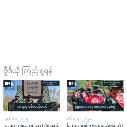
ဗွီဒီယို ကြည့်ရှုရန်
၁၃ မတ္၊ ၂၀၂၅
၀၆ မတ္၊ ၂၀၂၅
အာရက္ခ စစ်သည်တော် I ဦးအောင်
ပြည်တွင်းစစ်မှ ဖက်ဒရယ်စနစ်သို့ I