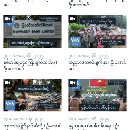
ခင်
ဦးအောင်ခင်
၂၇ ေဖေဖာ္၀ါရီ၊ ၂၀၂၅
၂၀ ေဖေဖာ္၀ါရီ၊ ၂၀၂၅
စစ်တပ်ရဲ့ငွေကြေးချိတ်ဆက်မှု I
အညာဒေသစစ်မျက်နှာ I ဦးအောင်
ဦးအောင်ခင်
ခင်
၁၃ ေဖေဖာ္၀ါရီ၊ ၂၀၂၅
၀၆ ေဖေဖာ္၀ါရီ၊ ၂၀၂၅
တအာင်းပြည်နယ်ဆီသို့ I ဦးအောင်
မွန်တပ်တော်ပေါ်ထွန်းရေး I ဦး