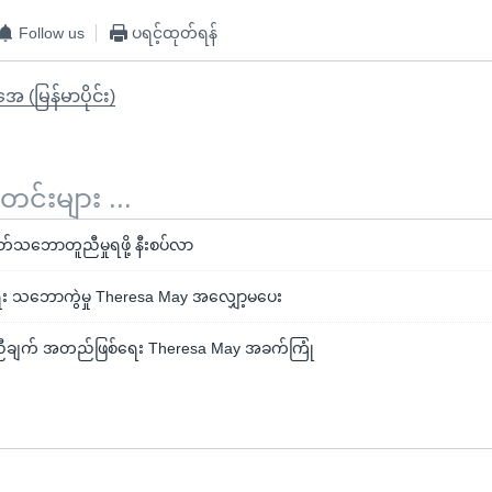
Follow us
ပရင့်ထုတ်ရန်
ုအေ (မြန်မာပိုင်း)
်းများ ...
ဂတ်သဘောတူညီမှုရဖို့ နီးစပ်လာ
 သဘောကွဲမှု Theresa May အလျှော့မပေး
ီချက် အတည်ဖြစ်ရေး Theresa May အခက်ကြုံ