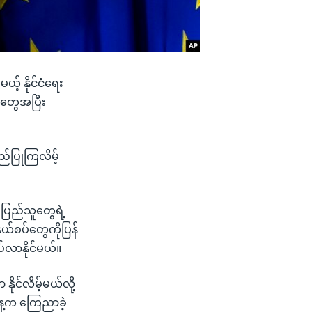
ယ့် နိုင်ငံရေး
ုတွေအပြီး
်ပြုကြလိမ့်
 ပြည်သူတွေရဲ့
်စပ်တွေကိုပြန်
ပ်လာနိုင်မယ်။
ိုင်လိမ့်မယ်လို့
မနေ့က ကြေညာခဲ့