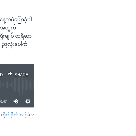
ေ့ကပဲပြောခဲ့ပါ
ဂတ်အတွက်
ြီးချုပ် ထရီဆာ
ီး ညလုံးပေါက်
D
SHARE
0:47
တိုက်ရိုက် လင့်ခ်
SHARE