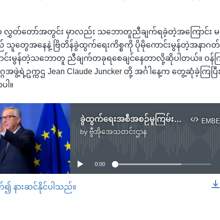
က လွှတ်တော်အတွင်း မှာလည်း သဘောတူညီချက်ရခဲ့တဲ့အကြောင်း မန
် သူတွေအနေနဲ့ ဗြိတိန်ခွဲထွက်ရေးကိစ္စကို ပိုမိုကောင်းမွန်တဲ့အနာ
ောင်းမွန်တဲ့သဘောတူ ညီချက်တခုရစေချင်နေတာလို့ဆိုပါတယ်။ ဝန်က
အဖွဲ့ရဲ့ဥက္ကဌ Jean Claude Juncker တို့ အင်္ဂါနေ့က တွေ့ဆုံခဲ့ကြပြ
ာပါ။
ခွဲထွက်ရေးအစီအစဉ်မူကြမ်း ဗြိတိန်-EU သဘောတူ
EMBE
by
ဗွီအိုအေသတင်းဌာန
No media source currently available
0:00
တ်၍ နားဆင်နိုင်ပါသည်။
EMBED