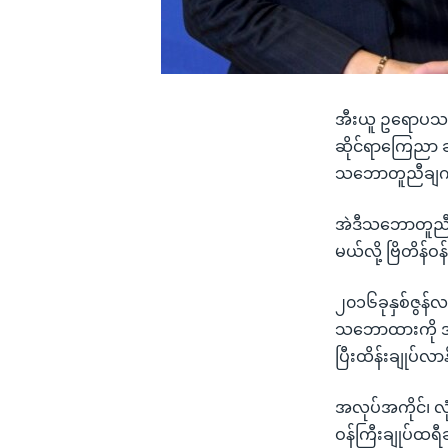
အီးယူ ဥရောပသမဂ္ဂ
ဆိုင်ရာကြေညာ ခ
သဘောတူညီချက်ရ
အဲဒီသဘောတူညီခ
မယ်လို့ ဗြိတိန
၂၀၁၆ခုနှစ်ဇွန်လ
သဘောထားကို အခု
ပြီးထိန်းချုပ်လာ
အလုပ်အကိုင်၊ လု
ဝန်ကြီးချုပ်ထရီ