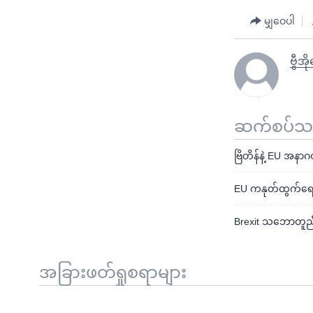
မျှဝေပါ
ဗွီအိ
ဆက်စပ်သတင
ဗြိတိန်နဲ့ EU အနာ
EU ကနုတ်ထွက်ရေး
Brexit သဘောတူည
အခြားဖတ်ရှုစရာများ