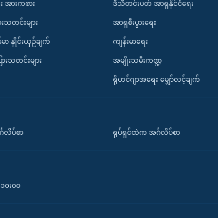
း အားကစား
ဒီသီတင်းပတ် အာရှနိုင်ငံရေး
ားသတင်းများ
အာရှစီးပွားရေး
်မာ နှိုင်းယှဉ်ချက်
ကျန်းမာရေး
ပြားသတင်းများ
အမျိုးသမီးကဏ္ဍ
ရိုဟင်ဂျာအရေး မျှော်လင့်ချက်
်္ဂလိပ်စာ
ရုပ်ရှင်ထဲက အင်္ဂလိပ်စာ
၀-၁၀း၀၀