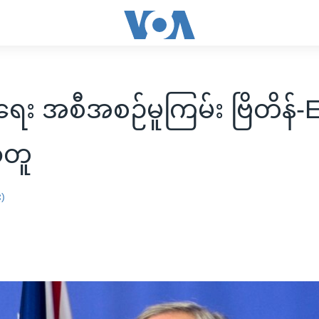
်ရေး အစီအစဉ်မူကြမ်း ဗြိတိန်-
တူ
း)