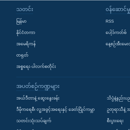
သတင်း
၀န်ဆောင်မှ
မြန်မာ
RSS
နိုင်ငံတကာ
ပေါ့ဒ်ကတ်စ်
အမေရိကန်
နေ့စဉ်အီးမေ
တရုတ်
အစ္စရေး-ပါလက်စတိုင်း
အပတ်စဉ်ကဏ္ဍများ
အယ်ဒီတာနဲ့ ဆွေးနွေးခန်း
သိပ္ပံနဲ့နည်း
ဒီမိုကရေစီ၊ လူ့အခွင့်အရေးနှင့် ခေတ်ပြိုင်ကမ္ဘာ
ဥတုရာသီနဲ့ 
သတင်းသုံးသပ်ချက်
စီးပွားရေး