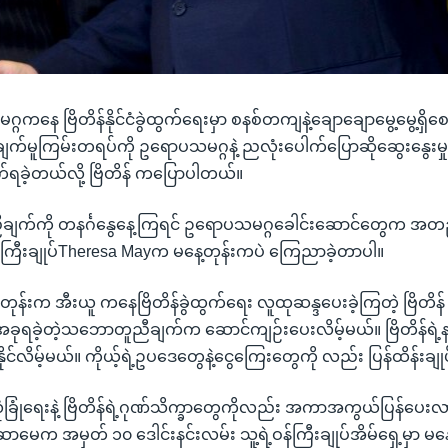
ကနေ ဗြိတိန်နိုင်ငံခွဲထွက်ရေးမှာ စနစ်တကျနဲ့ချောချောမွေ့မွေ့ရှိစေမ
ျက်မူကြမ်းတရပ်ကို ဥရောပသမဂ္ဂနဲ့ ညလုံးပေါက်ပြောဆိုဆွေးနွေးမှ
ခဲ့တယ်လို့ ဗြိတိန် ကပြောပါတယ်။
ျက်ကို တနင်္ဂနွေနေ့ကြရင် ဥရောပသမဂ္ဂခေါင်းဆောင်တွေက အတည
်ဝန်ကြီးချုပ်Theresa Mayက မနေ့တုန်းကပဲ ကြေညာခဲ့တာပါ။
တုန်းက အီးယူ ကနေဗြိတိန်ခွဲထွက်ရေး လူထုဆန္ဒပေးခဲ့ကြတဲ့ ဗြိတိန်
ရခဲ့တဲ့သဘောတူညီချက်က ဆောင်ကျဉ်းပေးလိမ့်မယ်။ ဗြိတိန်ရဲ့နယ
နိုင်လိမ့်မယ်။ ကိုယ့်ရဲ့ဥပဒေတွေနဲ့ငွေကြေးတွေကို လည်း ပြန်ထိန်းချု
ံခြုံရေးနဲ့ ဗြိတိန်ရဲ့ဂုဏ်သိက္ခာတွေကိုလည်း အကာအကွယ်ပြန်ပေးလာ န
ဆာမေက အမှတ် ၁၀ ဒေါင်းနင်းလမ်း သူ့ရဲ့ဝန်ကြီးချုပ်အိမ်ရှေ့မှာ 