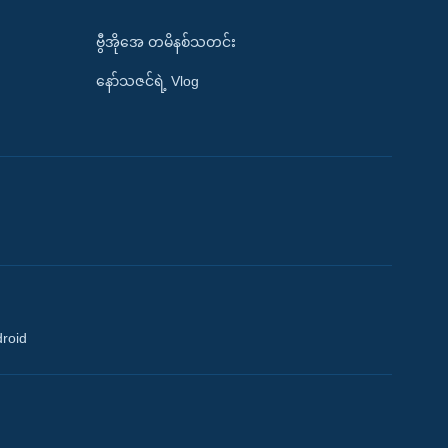
ဗွီအိုအေ တမိနစ်သတင်း
နော်သဇင်ရဲ့ Vlog
droid