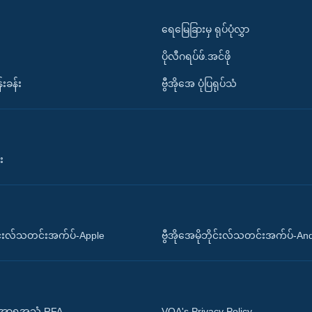
ရေမြေခြားမှ ရုပ်ပုံလွှာ
ပိုလီဂရပ်ဖ်.အင်ဖို
်းခန်း
ဗွီအိုအေ ပုံပြရုပ်သံ
း
ိုင်းလ်သတင်းအက်ပ်-Apple
ဗွီအိုအေမိုဘိုင်းလ်သတင်းအက်ပ်-An
 အာရှအသံ RFA
VOA's Privacy Policy