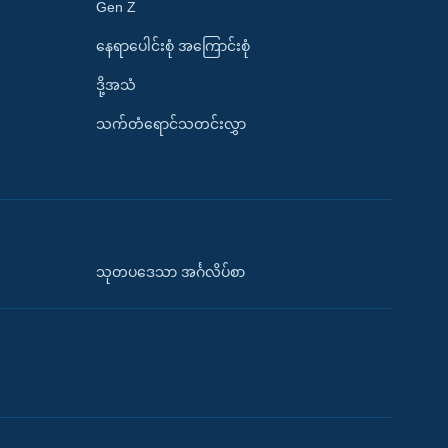
Gen Z
နေရာပေါင်းစုံ အကြောင်းစုံ
ဒို့အသံ
သက်တံရောင်သတင်းလွှာ
သုတပဒေသာ အင်္ဂလိပ်စာ