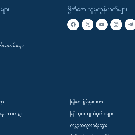
ုများ
ဗွီအိုအေ လူမှုကွန်ယက်များ
းလ်သတင်းလွှာ
ပညာ
မြန်မာပြည်မှပေးစာ
အနာဂတ်ကမ္ဘာ
မြင်ကွင်းကျယ်မှတ်စုများ
ကမ္ဘာတလွှားခရီးသွား