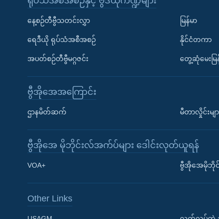
ရုပ်သံအစီအစဉ်နှင့် ဗွီဒီယိုကဏ္ဍများ
နေ့စဉ်တီဗွီသတင်းလွှာ
မြန်မာ
ရေဒီယို ရုပ်သံအစီအစဉ်
နိုင်ငံတကာ
အပတ်စဉ်တီဗွီမဂ္ဂဇင်း
တွေ့ဆုံမေးမြန
ဗွီအိုအေအကြောင်း
ဌာနမိတ်ဆက်
မီတာလှိုင်းမျာ
ဗွီအိုအေ မိုဘိုင်းလ်အက်ပ်များ ဒေါင်းလုတ်ယူရန်
Learning English
VOA+
ဗွီအိုအေမိုဘ
ဗွီအိုအေ လူမှုကွန်ယက်များ
Other Links
USAGM
လွတ်လပ်တဲ့