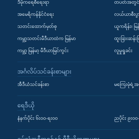
ဒီမိုကရေစီရေးရာ
တပတ်အတွင်
အမေရိကန်နိုင်ငံရေး
လယ်ယာစီးပွ
သတင်းထောက်မှတ်စု
ယူကရိန်း၊ မြန
ကမ္ဘာ့သတင်းမီဒီယာထဲက မြန်မာ
ထူးခြားဆန်း
ကမ္ဘာ့ မြန်မာ့ မီဒီယာမြင်ကွင်း
လူမှုရှုခင်း
အင်္ဂလိပ်သင်ခန်းစာများ
အီဒီယံသင်ခန်းစာ
မကြေးမုံရဲ့အင
ရေဒီယို
နံနက်ပိုင်း ၆း၀၀-ရး၀၀
ညပိုင်း ၉း၀