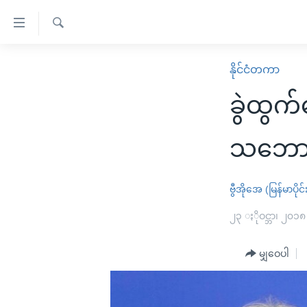
သုံး
ရ
ရှာဖွေ
လွယ်ကူ
မူလစာမျက်နှာ
နိုင်ငံတကာ
ရ
စေ
မြန်မာ
လာ
ခွဲထွက
သည့်
ဒ်
ကမ္ဘာ့သတင်းများ
Link
ဗွီဒီယို
နိုင်ငံတကာ
သဘော
များ
သတင်းလွတ်လပ်ခွင့်
အမေရိကန်
ပင်မ
ရပ်ဝန်းတခု လမ်းတခု အလွန်
တရုတ်
ဗွီအိုအေ (မြန်မာပိုင်
အကြောင်းအရာ
အင်္ဂလိပ်စာလေ့လာမယ်
အစ္စရေး-ပါလက်စတိုင်း
၂၃ ႏိုဝင္ဘာ၊ ၂၀၁၈
သို့
အပတ်စဉ်ကဏ္ဍများ
အမေရိကန်သုံးအီဒီယံ
ကျော်
မျှဝေပါ
ကြည့်
ရေဒီယိုနှင့်ရုပ်သံ အချက်အလက်များ
မကြေးမုံရဲ့ အင်္ဂလိပ်စာ
ရေဒီယို
ရန်
ရေဒီယို/တီဗွီအစီအစဉ်
ရုပ်ရှင်ထဲက အင်္ဂလိပ်စာ
တီဗွီ
ပင်မ