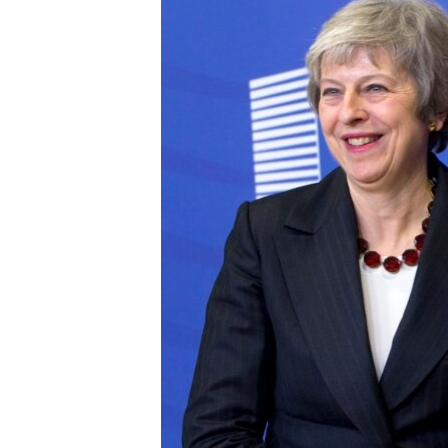
သုတပဒေသာ အင်္ဂလိပ်စာ
အ
ညွန်း
စာမျက်နှာ
သို့
ကျော်
ကြည့်
ရန်
ရှာဖွေ
ရန်
နေရာ
သို့
ကျော်
ရန်