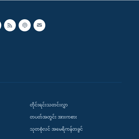
တိုင်းရင်းသတင်းလွှာ
တပတ်အတွင်း အားကစား
သုတစုံလင် အမေရိကန်တခွင်