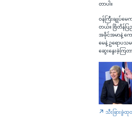
တာပါ။
ဝန်ကြီးချုပ်မေ
တယ်။ ဗြိတိန်ပြည
အခိုင်အမာနဲ့ က
မေနဲ့ ဥရောပသမဂ္ဂ
ဆွေးနွေးခဲ့ကြတ
သီးခြားခွဲထု