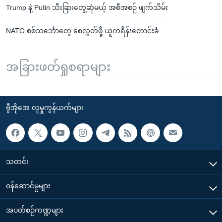
Trump နဲ့ Putin သီးခြားတွေ့ဆုံမယ့် အစီအစဉ် ဖျက်သိမ်း
NATO စစ်သင်္ဘောတွေ စေလွှတ်ဖို့ ယူကရိန်းတောင်းခံ
အခြားဖတ်ရှုစရာများ
ဗွီအိုအေ လူမှုကွန်ယက်များ
သတင်း
၀န်ဆောင်မှုများ
အပတ်စဉ်ကဏ္ဍများ