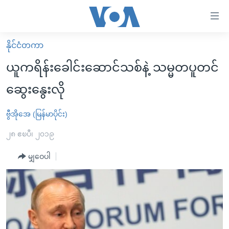
သုံး
ရ
လွယ်ကူ
နိုင်ငံတကာ
မူလစာမျက်နှာ
စေ
ယူကရိန်းခေါင်းဆောင်သစ်နဲ့ သမ္မတပူတင်
မြန်မာ
သည့်
ဆွေးနွေးလို
ကမ္ဘာ့သတင်းများ
Link
ဗွီဒီယို
နိုင်ငံတကာ
ဗွီအိုအေ (မြန်မာပိုင်း)
များ
သတင်းလွတ်လပ်ခွင့်
အမေရိကန်
၂၈ ဧၿပီ၊ ၂၀၁၉
ပင်မ
ရပ်ဝန်းတခု လမ်းတခု အလွန်
တရုတ်
အကြောင်းအရာ
မျှဝေပါ
သို့
အင်္ဂလိပ်စာလေ့လာမယ်
အစ္စရေး-ပါလက်စတိုင်း
ကျော်
အပတ်စဉ်ကဏ္ဍများ
အမေရိကန်သုံးအီဒီယံ
ကြည့်
ရေဒီယိုနှင့်ရုပ်သံ အချက်အလက်များ
မကြေးမုံရဲ့ အင်္ဂလိပ်စာ
ရေဒီယို
ရန်
ပင်မ
ရေဒီယို/တီဗွီအစီအစဉ်
ရုပ်ရှင်ထဲက အင်္ဂလိပ်စာ
တီဗွီ