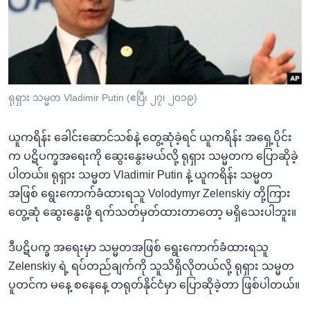
အ
သုတပဒေသာ အင်္ဂလိပ်စာ
ညွန်း
Learning English
စာမျက်နှာ
သို့
ဗွီအိုအေ လူမှုကွန်ယက်များ
ကျော်
ကြည့်
ရုရှား သမ္မတ Vladimir Putin (ဧပြီ၊ ၂၇၊ ၂၀၁၉)
ရန်
ဘာသာစကားများ
ရှာဖွေ
ယူကရိန်း ခေါင်းဆောင်သစ်နဲ့ တွေ့ဆုံခဲ့ရင် ယူကရိန်း အရှေ့ပိုင်း
ရန်
က ပဋိပက္ခအရေးကို ဆွေးနွေးမယ်လို့ ရုရှား သမ္မတက ပြောဆိုခဲ့
နေရာ
ပါတယ်။ ရုရှား သမ္မတ Vladimir Putin နဲ့ ယူကရိန်း သမ္မတ
သို့
အဖြစ် ရွေးကောက်ခံထားရသူ Volodymyr Zelenskiy တို့ကြား
ကျော်
တွေ့ဆုံ ဆွေးနွေးဖို့ ရက်သတ်မှတ်ထားတာတော့ မရှိသေးပါဘူး။
ရန်
ဒီပဋိပက္ခ အရေးမှာ သမ္မတအဖြစ် ရွေးကောက်ခံထားရသူ
Zelenskiy ရဲ့ ရပ်တည်ချက်ကို သူသိရှိလိုတယ်လို့ ရုရှား သမ္မတ
ပူတင်က မနေ့ စနေနေ့ တရုတ်နိုင်ငံမှာ ပြောဆိုခဲ့တာ ဖြစ်ပါတယ်။