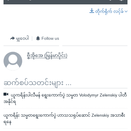
တိုက်ရိုက် လင့်ခ်
မျှဝေပါ
Follow us
ဗွီအိုအေ (မြန်မာပိုင်း)
ဆက်စပ်သတင်းများ ...
ယူကရိန်းပါလီမန် ရွေးကောက်ပွဲ သမ္မတ Volodymyr Zelenskiy ပါတီ
အနိုင်ရ
ယူကရိန်း သမ္မတရွေးကောက်ပွဲ ဟာသသရုပ်ဆောင် Zelenskiy အသာစီး
ရနေ