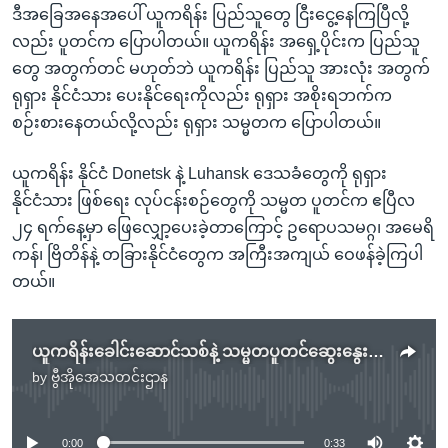
ဒီအခြေအနေအပေါ် ယူကရိန်း ပြည်သူတွေ ငြီးငွေ့နေကြပြီလို့
လည်း ပူတင်က ပြောပါတယ်။ ယူကရိန်း အရှေ့ပိုင်းက ပြည်သူ
တွေ အတွက်တင် မဟုတ်ဘဲ ယူကရိန်း ပြည်သူ အားလုံး အတွက်
ရုရှား နိုင်ငံသား ပေးနိုင်ရေးကိုလည်း ရုရှား အစိုးရဘက်က
စဉ်းစားနေတယ်လို့လည်း ရုရှား သမ္မတက ပြောပါတယ်။
ယူကရိန်း နိုင်ငံ Donetsk နဲ့ Luhansk ဒေသခံတွေကို ရုရှား
နိုင်ငံသား ဖြစ်ရေး လုပ်ငန်းစဉ်တွေကို သမ္မတ ပူတင်က ဧပြီလ
၂၄ ရက်နေ့မှာ ဖြေလျှော့ပေးခဲ့တာကြောင့် ဥရောပသမဂ္ဂ၊ အမေရိ
ကန်၊ ဗြိတိန်နဲ့ တခြားနိုင်ငံတွေက အကြီးအကျယ် ဝေဖန်ခဲ့ကြပါ
တယ်။
ယူကရိန်းခေါင်းဆောင်သစ်နဲ့ သမ္မတပူတင်ဆွေးနွေးလို
by
ဗွီအိုအေသတင်းဌာန
No media source currently available
0:00
0:33