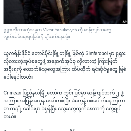
အ
သုတပဒေသာ အင်္ဂလိပ်စာ
ညွန်း
Learning English
စာမျက်နှာ
သို့
ဗွီအိုအေ လူမှုကွန်ယက်များ
ရုရှားလိုလားတဲ့သမ္မတ Viktor Yanukovych ကို ဆန့်ကျင်သူတွေ
ကျော်
လွတ်လပ်ရေးရင်ပြင်ကို ချီတက်နေစဉ်။
ကြည့်
ရန်
ယူကရိန်းနိုင်ငံ တောင်ပိုင်းမြို့တမြို့ဖြစ်တဲ့ Simferopol မှာ ရုရှား
ဘာသာစကားများ
ရှာဖွေ
လိုလားတဲ့အုပ်စုတွေနဲ့ အနောက်အုပ်စု လိုလားတဲ့ ကြားဖြတ်
ရန်
အစိုးရကို ထောက်ခံသူတွေအကြား ထိပ်တိုက် ရင်ဆိုင်မှုတွေ ဖြစ်
နေရာ
ပေါ်နေပါတယ်။
သို့
ကျော်
Crimean ပြည်နယ်မြို့တော်က ကွင်းပြင်မှာ ဆန့်ကျင်ဘက် ၂ ဖွဲ့
ရန်
အကြား အပြန်အလှန် အော်ဟစ်ပြီး ခဲတွေနဲ့ ပစ်ပေါက်နေကြတာ
မှာ တချို့ ခေါင်းမှာ ခဲမှန်ပြီး သွေးတွေထွက်နေတာကို တွေ့ရပါ
တယ်။