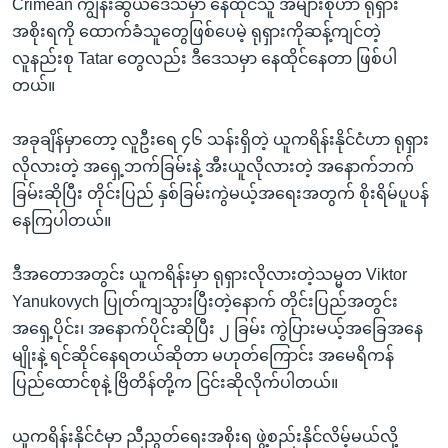
Crimean ကျွန်းဆွယ်ဒေသမှာ နေထိုင်သူ အများစုဟာ ရုရှား
အစိုးရကို ထောက်ခံသူတွေဖြစ်ပေမဲ့ ရုရှားကိုဆန့်ကျင်တဲ့
လူနည်းစု Tatar တွေလည်း ဒီဒေသမှာ နေထိုင်နေတာ ဖြစ်ပါ
တယ်။
အခုချိန်မှာတော့ လူဦးရေ ၄၆ သန်းရှိတဲ့ ယူကရိန်းနိုင်ငံဟာ ရုရှား
လိုလားတဲ့ အရှေ့ဘက်ခြမ်းနဲ့ အီးယူလိုလားတဲ့ အနောက်ဘက်
ခြမ်းဆိုပြီး တိုင်းပြည် နှစ်ခြမ်းကွဲမယ့်အရေးအတွက် စိုးရိမ်ပူပန်
နေကြပါတယ်။
ဒီအတောအတွင်း ယူကရိန်းမှာ ရုရှားလိုလားတဲ့သမ္မတ Viktor
Yanukovych ပြုတ်ကျသွားပြီးတဲ့နောက် တိုင်းပြည်အတွင်း
အရှေ့ပိုင်း၊ အနောက်ပိုင်းဆိုပြီး ၂ ခြမ်း ကွဲပြားမယ့်အခြေအနေ
မျိုးနဲ့ ရင်ဆိုင်နေရတယ်ဆိုတာ မဟုတ်ကြောင်း အမေရိကန်
ပြည်ထောင်စုနဲ့ ဗြိတိန်တို့က ငြင်းဆိုလိုက်ပါတယ်။
ယူကရိန်းနိုင်ငံမှာ ညီညွတ်ရေးအစိုးရ ဖွဲ့စည်းနိုင်လိမ့်မယ်လို့