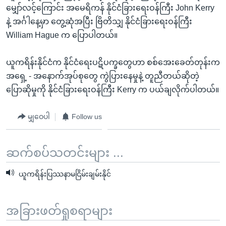
မျှော်လင့်ကြောင်း အမေရိကန် နိုင်ငံခြားရေးဝန်ကြီး John Kerry
နဲ့ အင်္ဂါနေ့မှာ တွေ့ဆုံအပြီး ဗြိတိသျှ နိုင်ငံခြားရေးဝန်ကြီး
William Hague က ပြောပါတယ်။
ယူကရိန်းနိုင်ငံက နိုင်ငံရေးပဋိပက္ခတွေဟာ စစ်အေးခေတ်တုန်းက
အရှေ့ - အနောက်အုပ်စုတွေ ကွဲပြားနေမှုနဲ့ တူညီတယ်ဆိုတဲ့
ပြောဆိုမှုကို နိုင်ငံခြားရေးဝန်ကြီး Kerry က ပယ်ချလိုက်ပါတယ်။
မျှဝေပါ
Follow us
ဆက်စပ်သတင်းများ ...
ယူကရိန်းပြဿနာမငြိမ်းချမ်းနိုင်
အခြားဖတ်ရှုစရာများ