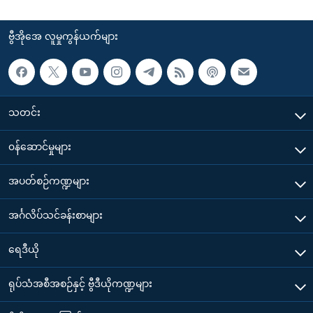
ဗွီအိုအေ လူမှုကွန်ယက်များ
သတင်း
၀န်ဆောင်မှုများ
အပတ်စဉ်ကဏ္ဍများ
အင်္ဂလိပ်သင်ခန်းစာများ
ရေဒီယို
ရုပ်သံအစီအစဉ်နှင့် ဗွီဒီယိုကဏ္ဍများ