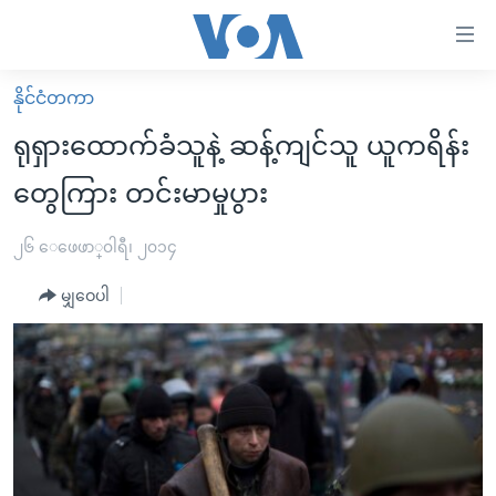
သုံး
ရ
လွယ်ကူ
နိုင်ငံတကာ
မူလစာမျက်နှာ
စေ
ရုရှားထောက်ခံသူနဲ့ ဆန့်ကျင်သူ ယူကရိန်း
မြန်မာ
သည့်
တွေကြား တင်းမာမှုပွား
ကမ္ဘာ့သတင်းများ
Link
ဗွီဒီယို
နိုင်ငံတကာ
၂၆ ေဖေဖာ္၀ါရီ၊ ၂၀၁၄
များ
သတင်းလွတ်လပ်ခွင့်
အမေရိကန်
ပင်မ
မျှဝေပါ
ရပ်ဝန်းတခု လမ်းတခု အလွန်
တရုတ်
အကြောင်းအရာ
သို့
အင်္ဂလိပ်စာလေ့လာမယ်
အစ္စရေး-ပါလက်စတိုင်း
ကျော်
အပတ်စဉ်ကဏ္ဍများ
အမေရိကန်သုံးအီဒီယံ
ကြည့်
ရေဒီယိုနှင့်ရုပ်သံ အချက်အလက်များ
မကြေးမုံရဲ့ အင်္ဂလိပ်စာ
ရေဒီယို
ရန်
ပင်မ
ရေဒီယို/တီဗွီအစီအစဉ်
ရုပ်ရှင်ထဲက အင်္ဂလိပ်စာ
တီဗွီ