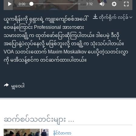
အ
0:00
3:32
သုတပဒေသာ အင်္ဂလိပ်စာ
ညွန်း
Learning English
တိုက်ရိုက် လင့်ခ်
စာမျက်နှာ
ယူကရိန်းကို ရုရှားရဲ့ ကျူးကျော်စစ်အပေါ်
သို့
ဗွီအိုအေ လူမှုကွန်ယက်များ
ဝေဖန်ကြောင်း Professional အားကစား
ကျော်
သမားတချို့က ထုတ်ဖော်ပြောဆိုကြပါတယ်။ ဒါပေမဲ့ ဒီလို
ကြည့်
အပြောနဲ့ပဲလုပ်နေလို့ မဖြစ်ဘူးလို့ တချို့က သုံးသပ်ပါတယ်။
ရန်
VOA သတင်းထောက် Maxim Moskalkov ပေးပို့တဲ့သတင်းလွှာ
ဘာသာစကားများ
ရှာဖွေ
ကို မအိသန့်စင်က တင်ဆက်ထားပါတယ်။
ရန်
နေရာ
သို့
မျှဝေပါ
ကျော်
ရန်
ဆက်စပ်သတင်းများ ...
နိုင်ငံတကာ