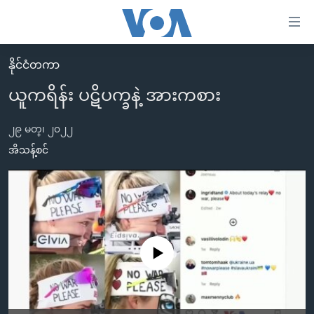
သုံး
ရ
လွယ်ကူ
နိုင်ငံတကာ
မူလစာမျက်နှာ
စေ
ယူကရိန်း ပဋိပက္ခနဲ့ အားကစား
မြန်မာ
သည့်
ကမ္ဘာ့သတင်းများ
၂၉ မတ္၊ ၂၀၂၂
Link
ဗွီဒီယို
နိုင်ငံတကာ
အိသန့်စင်
များ
သတင်းလွတ်လပ်ခွင့်
အမေရိကန်
ပင်မ
ရပ်ဝန်းတခု လမ်းတခု အလွန်
တရုတ်
အကြောင်းအရာ
သို့
အင်္ဂလိပ်စာလေ့လာမယ်
အစ္စရေး-ပါလက်စတိုင်း
ကျော်
အပတ်စဉ်ကဏ္ဍများ
အမေရိကန်သုံးအီဒီယံ
No media source currently available
ကြည့်
ရေဒီယိုနှင့်ရုပ်သံ အချက်အလက်များ
မကြေးမုံရဲ့ အင်္ဂလိပ်စာ
ရေဒီယို
ရန်
ပင်မ
ရေဒီယို/တီဗွီအစီအစဉ်
ရုပ်ရှင်ထဲက အင်္ဂလိပ်စာ
တီဗွီ