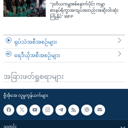
"ဒုတိယကမ္ဘာစစ်နောက်ပိုင်း ကမ္ဘာ
စားနပ်ရိက္ခာအကျပ်အတည်းအဆိုးဝါးဆုံး
ကြုံနိုင်" WFP
ရုပ်သံအစီအစဉ်များ
ရေဒီယိုအစီအစဉ်များ
အခြားဖတ်ရှုစရာများ
ဗွီအိုအေ လူမှုကွန်ယက်များ
သတင်း