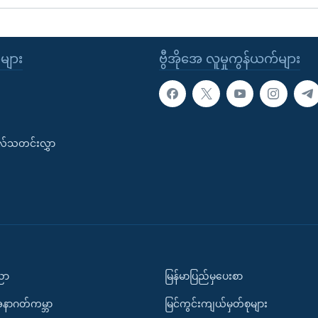
ုများ
ဗွီအိုအေ လူမှုကွန်ယက်များ
းလ်သတင်းလွှာ
ပညာ
မြန်မာပြည်မှပေးစာ
အနာဂတ်ကမ္ဘာ
မြင်ကွင်းကျယ်မှတ်စုများ