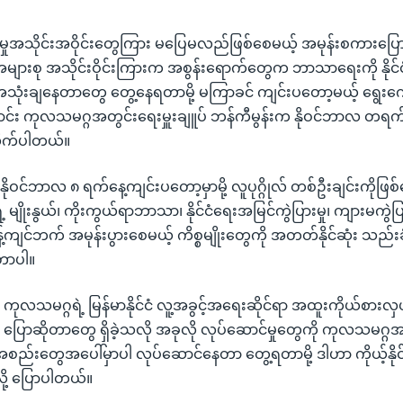
ာ လူမှုအသိုင်းအဝိုင်းတွေကြား မပြေမလည်ဖြစ်စေမယ့် အမုန်းစကားပြေ
အများစု အသိုင်းဝိုင်းကြားက အစွန်းရောက်တွေက ဘာသာရေးကို နိုင်
 အသုံးချနေတာတွေ တွေ့နေရတာမို့ မကြာခင် ကျင်းပတော့မယ့် ရွေး
ောင်း ကုလသမဂ္ဂအတွင်းရေးမှူးချူပ် ဘန်ကီမွန်းက နိုဝင်ဘာလ တရ
ိုက်ပါတယ်။
နိုဝင်ဘာလ ၈ ရက်နေ့ကျင်းပတော့မှာမို့ လူပုဂ္ဂိုလ် တစ်ဦးချင်းကိုဖြစ
ဲ့ မျိုးနွယ်၊ ကိုးကွယ်ရာဘာသာ၊ နိုင်ငံရေးအမြင်ကွဲပြားမှု၊ ကျားမကွဲပြာ
ကျင်ဘက် အမုန်းပွားစေမယ့် ကိစ္စမျိုးတွေကို အတတ်နိုင်ဆုံး သည်းခံ ရ
်တာပါ။
လသမဂ္ဂရဲ့ မြန်မာနိုင်ငံ လူ့အခွင့်အရေးဆိုင်ရာ အထူးကိုယ်စားလ
် ပြောဆိုတာတွေ ရှိခဲ့သလို အခုလို လုပ်ဆောင်မှုတွေကို ကုလသမဂ္
့အစည်းတွေအပေါ်မှာပါ လုပ်ဆောင်နေတာ တွေ့ရတာမို့ ဒါဟာ ကိုယ့်နိုင်င
ု့ ပြောပါတယ်။