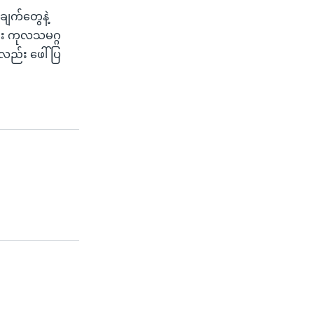
ချက်တွေနဲ့
ည်း ကုလသမဂ္ဂ
့လည်း ဖေါ်ပြ