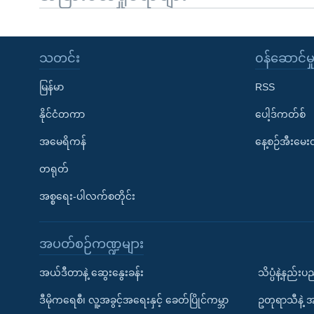
သတင်း
၀န်ဆောင်မှ
မြန်မာ
RSS
နိုင်ငံတကာ
ပေါ့ဒ်ကတ်စ်
အမေရိကန်
နေ့စဉ်အီးမေ
တရုတ်
အစ္စရေး-ပါလက်စတိုင်း
အပတ်စဉ်ကဏ္ဍများ
အယ်ဒီတာနဲ့ ဆွေးနွေးခန်း
သိပ္ပံနဲ့နည်း
ဒီမိုကရေစီ၊ လူ့အခွင့်အရေးနှင့် ခေတ်ပြိုင်ကမ္ဘာ
ဥတုရာသီနဲ့ 