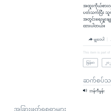
အထူးကိုယ်စားလှယ
ပတ်သက်ပြီး သူက
အတွင်းရေးမှူးချ
ထားပါတယ်။
မျှဝေပါ
This item is part of
မြန်မာ
၂၀၂
ဆက်စပ်သတင
ဘန်ကီမွန်း
အခြားဖတ်ရှုစရာများ