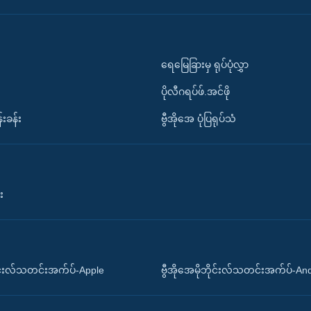
ရေမြေခြားမှ ရုပ်ပုံလွှာ
ပိုလီဂရပ်ဖ်.အင်ဖို
်းခန်း
ဗွီအိုအေ ပုံပြရုပ်သံ
း
ိုင်းလ်သတင်းအက်ပ်-Apple
ဗွီအိုအေမိုဘိုင်းလ်သတင်းအက်ပ်-An