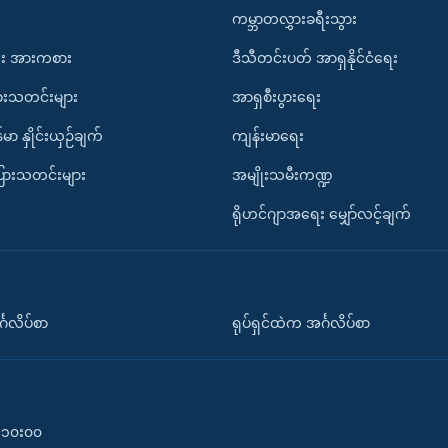
ကမ္ဘာတလွှားခရီးသွား
း အားကစား
ဒီသီတင်းပတ် အာရှနိုင်ငံရေး
ားသတင်းများ
အာရှစီးပွားရေး
်မာ နှိုင်းယှဉ်ချက်
ကျန်းမာရေး
ပြားသတင်းများ
အမျိုးသမီးကဏ္ဍ
ရိုဟင်ဂျာအရေး မျှော်လင့်ချက်
်္ဂလိပ်စာ
ရုပ်ရှင်ထဲက အင်္ဂလိပ်စာ
၀-၁၀း၀၀