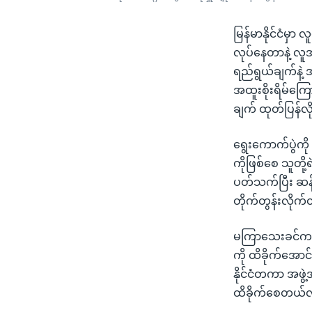
မြန်မာနိုင်ငံမှ
လုပ်နေတာနဲ့ လူ
ရည်ရွယ်ချက်နဲ့
အထူးစိုးရိမ်ကြ
ချက် ထုတ်ပြန်လ
ရွေးကောက်ပွဲကို 
ကိုဖြစ်စေ သူတို့ရ
ပတ်သက်ပြီး ဆန့်
တိုက်တွန်းလိုက
မကြာသေးခင်က ကု
ကို ထိခိုက်အောင
နိုင်ငံတကာ အဖွဲ
ထိခိုက်စေတယ်လိ