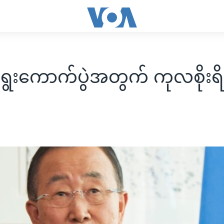
့ရွေးကောက်ပွဲအတွက် ကုလစိုးရိ