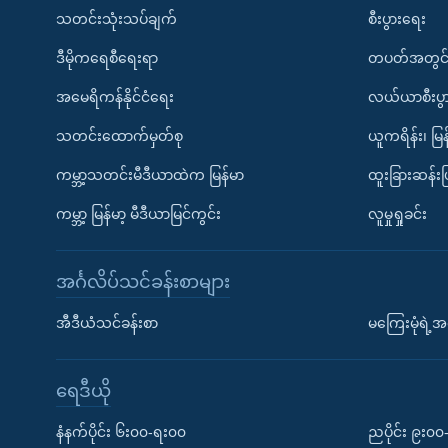
သတင်းသုံးသပ်ချက်
စီးပွားရေး
ဒီမိုကရေစီရေးရာ
တပတ်အတွင်
အမေရိကန်နိုင်ငံရေး
လယ်ယာစီးပွ
သတင်းထောက်မှတ်စု
ယူကရိန်း၊ မြန
ကမ္ဘာ့သတင်းမီဒီယာထဲက မြန်မာ
ထူးခြားဆန်း
ကမ္ဘာ့ မြန်မာ့ မီဒီယာမြင်ကွင်း
လူမှုရှုခင်း
အင်္ဂလိပ်သင်ခန်းစာများ
အီဒီယံသင်ခန်းစာ
မကြေးမုံရဲ့အင
ရေဒီယို
နံနက်ပိုင်း ၆း၀၀-ရး၀၀
ညပိုင်း ၉း၀