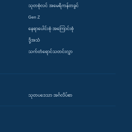
သုတစုံလင် အမေရိကန်တခွင်
Gen Z
နေရာပေါင်းစုံ အကြောင်းစုံ
ဒို့အသံ
သက်တံရောင်သတင်းလွှာ
သုတပဒေသာ အင်္ဂလိပ်စာ