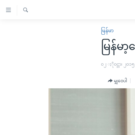
သုံး
ရ
ရှာဖွေ
လွယ်ကူ
မူလစာမျက်နှာ
မြန်မာ
ရ
စေ
မြန်မာ
လာ
မြန်မာ
သည့်
ဒ်
ကမ္ဘာ့သတင်းများ
Link
ဗွီဒီယို
နိုင်ငံတကာ
၀၂ ႏိုဝင္ဘာ၊ ၂၀၁၅
များ
သတင်းလွတ်လပ်ခွင့်
အမေရိကန်
ပင်မ
မျှဝေပါ
ရပ်ဝန်းတခု လမ်းတခု အလွန်
တရုတ်
အကြောင်းအရာ
အင်္ဂလိပ်စာလေ့လာမယ်
အစ္စရေး-ပါလက်စတိုင်း
သို့
အပတ်စဉ်ကဏ္ဍများ
အမေရိကန်သုံးအီဒီယံ
ကျော်
ကြည့်
ရေဒီယိုနှင့်ရုပ်သံ အချက်အလက်များ
မကြေးမုံရဲ့ အင်္ဂလိပ်စာ
ရေဒီယို
ရန်
ရေဒီယို/တီဗွီအစီအစဉ်
ရုပ်ရှင်ထဲက အင်္ဂလိပ်စာ
တီဗွီ
ပင်မ