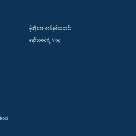
ဗွီအိုအေ တမိနစ်သတင်း
နော်သဇင်ရဲ့ Vlog
droid