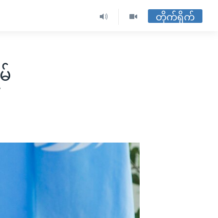
တိုက်ရိုက်
မ်