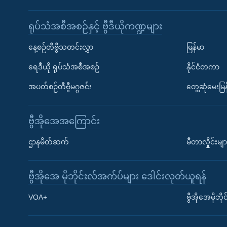
ရုပ်သံအစီအစဉ်နှင့် ဗွီဒီယိုကဏ္ဍများ
နေ့စဉ်တီဗွီသတင်းလွှာ
မြန်မာ
ရေဒီယို ရုပ်သံအစီအစဉ်
နိုင်ငံတကာ
အပတ်စဉ်တီဗွီမဂ္ဂဇင်း
တွေ့ဆုံမေးမြန
ဗွီအိုအေအကြောင်း
ဌာနမိတ်ဆက်
မီတာလှိုင်းမျာ
ဗွီအိုအေ မိုဘိုင်းလ်အက်ပ်များ ဒေါင်းလုတ်ယူရန်
Learning English
VOA+
ဗွီအိုအေမိုဘ
ဗွီအိုအေ လူမှုကွန်ယက်များ