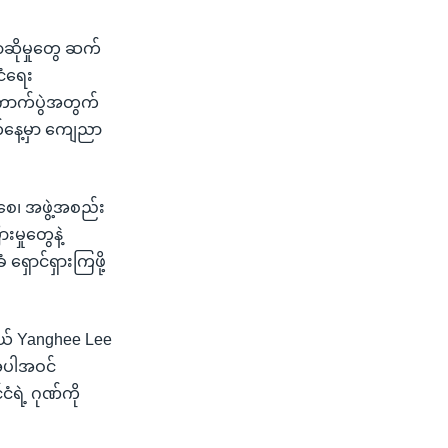
ာဆိုမှုတွေ ဆက်
ငံရေး
ကောက်ပွဲအတွက်
က်နေ့မှာ ကျေညာ
်စေ၊ အဖွဲ့အစည်း
းမှုတွေနဲ့
ှောင်ရှားကြဖို့
ှယ် Yanghee Lee
ဂအပါအဝင်
ံရဲ့ ဂုဏ်ကို