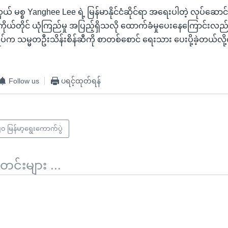
် မစ္စ Yanghee Lee ရဲ့ မြန်မာနိုင်ငံဆိုင်ရာ အရေးပါတဲ့ လုပ်ဆောင်
ိုယ်တိုင် ယုံကြည်မှု အပြည့်ရှိသလို ထောက်ခံမှုပေးနေကြောင်းလ
ုပ်က သမ္မတဦးသိန်းစိန်ဆီကို စာတစ်စောင် ရေးသား ပေးပို့ခဲ့တယ်လို
Follow us
ပရင့်ထုတ်ရန်
၀ မြန်မာ့ရွေးကောက်ပွဲ
်းများ ...