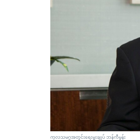
သုတပဒေသာ အင်္ဂလိပ်စာ
အ
ညွန်း
စာမျက်နှာ
သို့
ကျော်
ကြည့်
ရန်
ရှာဖွေ
ရန်
နေရာ
သို့
ကျော်
ရန်
ကုလသမဂ္ဂအတွင်းရေးမှူးချုပ် ဘန်ကီမွန်း