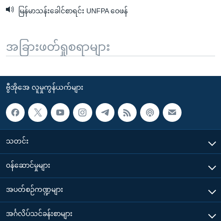
မြန်မာသန်းခေါင်စာရင်း UNFPA ဝေဖန်
အခြားဖတ်ရှုစရာများ
ဗွီအိုအေ လူမှုကွန်ယက်များ
သတင်း
၀န်ဆောင်မှုများ
အပတ်စဉ်ကဏ္ဍများ
အင်္ဂလိပ်သင်ခန်းစာများ