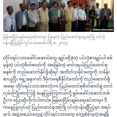
အ
သုတပဒေသာ အင်္ဂလိပ်စာ
ညွန်း
Learning English
စာမျက်နှာ
သို့
ဗွီအိုအေ လူမှုကွန်ယက်များ
ကျော်
ကြည့်
မြန်မာငြိမ်းချမ်းရေးစင်တာမှာ ပြနေတဲ့ ပြည်ထောင်စုနေ့အကြို ပင်လုံ
ပန်းချီပြပွဲမြင်ကွင်း။ (ဖေဖော်ဝါရီ ၈၊ ၂၀၁၄)
ရန်
ဘာသာစကားများ
ရှာဖွေ
တိုင်းရင်းသားခေါင်းဆောင်တွေ ချုပ်ဆိုခဲ့တဲ့ ပင်လုံစာချုပ်ပါ စစ်
ရန်
မှန်တဲ့ ပင်လုံစိတ်ဓာတ်ကို အခြေခံတဲ့ ဖက်ဒရယ်ပြည်ထောင်စု
နေရာ
စနစ်ကို တည်ဆောက်နိုင်ဖို့ဆိုရင် အတိတ်သမိုင်းတွေကို သင်္ခန်း
သို့
စာယူပြီး ရှေ့အနာဂတ် ဒီမိုကရေစီနိုင်ငံတော်ကို တည်ဆောက်ဖို့
ကျော်
အရေး တိုင်းရင်းသားအားလုံးက ပြည်ထောင်စုစိတ်ဓာတ်နဲ့ တက်
ရန်
လှမ်းကြိုးစားကြဖို့ ဆန္ဒပြုခဲ့ကြတယ်လို့ ရှမ်းခေါင်းဆောင်တစ်
ဦးက ပြောဆိုလိုက်ပါတယ်။ မြန်မာငြိမ်းချမ်းရေးစင်တာမှာ ဒီ
ကနေ့ပြုလုပ်တဲ့ ပြည်ထောင်စုအကြို ပင်လုံပန်းချီပြပွဲမှာ အရပ်
ဖက် အဖွဲ့အစည်းတွေနဲ့ တိုင်းရင်းသားတွေ တွေ့ဆုံကြတဲ့အချိန်