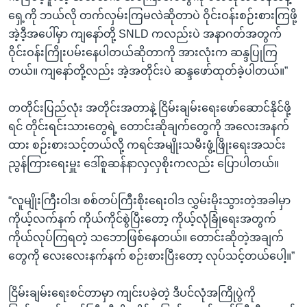
ရှေ့ကို ဘယ်လို တက်လှမ်းကြမလဲဆိုတာပဲ ဝိုင်းဝန်းစဉ်းစားကြဖို့
အဲ့ဒီ့အပေါ်မှာ ကျနော်တို့ SNLD ကလည်းပဲ အနာဂတ်အတွက်
ဝိုင်းဝန်းကြိုးပမ်းနေပါတယ်ဆိုတာကို အားလုံးက ဆန္ဒပြုကြ
တယ်။ ကျနော်တို့လည်း အဲ့အတိုင်းပဲ ဆန္ဒဖော်ထုတ်ခဲ့ပါတယ်။”
တတိုင်းပြည်လုံး အတိုင်းအတာနဲ့ ငြိမ်းချမ်းရေးဖော်ဆောင်နိုင်ဖို့
ရင် တိုင်းရင်းသားတွေရဲ့ တောင်းဆိုချက်တွေကို အလေးအနက်
ထား စဉ်းစားသင့်တယ်လို့ ကရင်အမျိုးသမီးဖွံ့ဖြိုးရေးအသင်း
ညွန်ကြားရေးမှူး ဒေါ်စူဆန်နာလှလှစိုးကလည်း ပြောပါတယ်။
“လူမျိုးကြီးဝါဒ၊ စစ်တပ်ကြီးစိုးရေးဝါဒ လွှမ်းမိုးသွားတဲ့အခါမှာ
ကိုယ့်လက်နက် ကိုယ်ကိုင်စွဲပြီးတော့ ကိုယ့်လုံခြုံရေးအတွက်
ကိုယ်လုပ်ကြရတဲ့ သဘောဖြစ်နေတယ်။ တောင်းဆိုတဲ့အချက်
တွေကို လေးလေးနက်နက် စဉ်းစားပြီးတော့ လုပ်သင့်တယ်ပေါ့။”
ငြိမ်းချမ်းရေးစင်တာမှာ ကျင်းပခဲ့တဲ့ ဒီပင်လုံအကြိုပွဲကို