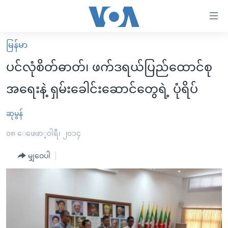
သုံး
ရ
လွယ်ကူ
မြန်မာ
မူလစာမျက်နှာ
စေ
ပင်လုံစိတ်ဓာတ်၊ ဖက်ဒရယ်ပြည်ထောင်စု
မြန်မာ
သည့်
အရေးနဲ့ ရှမ်းခေါင်းဆောင်တွေရဲ့ ပုံရိပ်
ကမ္ဘာ့သတင်းများ
Link
ဗွီဒီယို
နိုင်ငံတကာ
ဆုမွန်
များ
သတင်းလွတ်လပ်ခွင့်
အမေရိကန်
၀၈ ေဖေဖာ္၀ါရီ၊ ၂၀၁၄
ပင်မ
ရပ်ဝန်းတခု လမ်းတခု အလွန်
တရုတ်
အကြောင်းအရာ
မျှဝေပါ
သို့
အင်္ဂလိပ်စာလေ့လာမယ်
အစ္စရေး-ပါလက်စတိုင်း
ကျော်
အပတ်စဉ်ကဏ္ဍများ
အမေရိကန်သုံးအီဒီယံ
ကြည့်
ရေဒီယိုနှင့်ရုပ်သံ အချက်အလက်များ
မကြေးမုံရဲ့ အင်္ဂလိပ်စာ
ရေဒီယို
ရန်
ပင်မ
ရေဒီယို/တီဗွီအစီအစဉ်
ရုပ်ရှင်ထဲက အင်္ဂလိပ်စာ
တီဗွီ