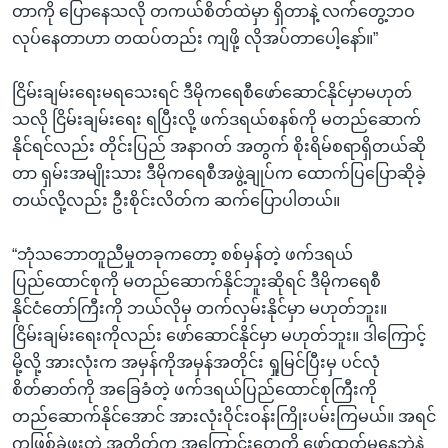
တာကို ပြောနေသလို တကယ်စိတ်ထဲမှာ ရှိတာနဲ့ လက်တွေ့ဘဝ
လုပ်နေတာဟာ တထပ်တည်း ကျဖို့ လိုအပ်တာပေါ့နော်။”
ငြိမ်းချမ်းရေးမရသေးရင် ဒီမိုကရေစီဖော်ဆောင်နိုင်မှာမဟုတ်
သလို ငြိမ်းချမ်းရေး ရပြီးလို့ ဖက်ဒရယ်စနစ်ကို မတည်ဆောက်
နိုင်ရင်လည်း တိုင်းပြည် အနာဂတ် အတွက် စိုးရိမ်စရာရှိတယ်ဆို
တာ ရှမ်းအမျိုးသား ဒီမိုကရေစီအဖွဲ့ချုပ်က ထောက်ပြပြောဆိုခဲ့
တယ်လို့လည်း ဦးစိုင်းလိတ်က ဆက်ပြောပါတယ်။
“ဘုံသဘောတူညီမှုတခုကတော့ စစ်မှန်တဲ့ ဖက်ဒရယ်
ပြည်ထောင်စုကို မတည်ဆောက်နိုင်ဘူးဆိုရင် ဒီမိုကရေစီ
နိုင်ငံတော်ကြီးကို ဘယ်လိုမှ တက်လှမ်းနိုင်မှာ မဟုတ်ဘူး။
ငြိမ်းချမ်းရေးကိုလည်း ဖော်ဆောင်နိုင်မှာ မဟုတ်ဘူး။ ဒါကြောင့်
မို့လို့ အားလုံးက အမှန်ကိုအမှန်အတိုင်း ရှုမြင်ပြီးမှ ပင်လုံ
စိတ်ဓာတ်ကို အခြေခံတဲ့ ဖက်ဒရယ်ပြည်ထောင်စုကြီးကို
တည်ဆောက်နိုင်အောင် အားလုံးဝိုင်းဝန်းကြိုးပမ်းကြမယ်။ အရင်
ကဖြစ်ခဲ့ဖူးတဲ့ အတိတ်က အကြောင်းတွေကို ဖော်ထုတ်မနေဘဲနဲ့