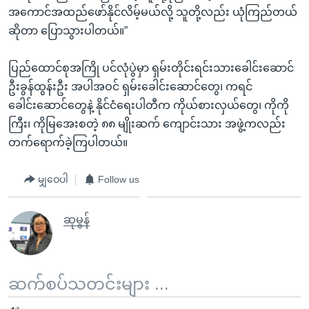
အကောင်အထည်ဖော်နိုင်လိမ့်မယ်လို့ သူတို့လည်း ယုံကြည်တယ်
ဆိုတာ ပြောသွားပါတယ်။”
ပြည်ထောင်စုအကြို ပင်လုံပွဲမှာ ရှမ်းတိုင်းရင်းသားခေါင်းဆောင်
ဦးခွန်ထွန်းဦး အပါအဝင် ရှမ်းခေါင်းဆောင်တွေ၊ ကရင်
ခေါင်းဆောင်တွေနဲ့ နိုင်ငံရေးပါတီက ကိုယ်စားလှယ်တွေ၊ ကိုကို
ကြီး၊ ကိုမြအေးစတဲ့ ၈၈ မျိုးဆက် ကျောင်းသား အဖွဲ့ကလည်း
တက်ရောက်ခဲ့ကြပါတယ်။
မျှဝေပါ
Follow us
ဆုမွန်
ဆက်စပ်သတင်းများ ...