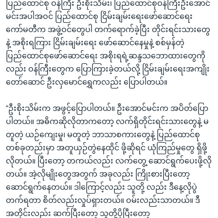
ပြည်ထောင်စု ဝန်ကြီး ဦးစိုးသိမ်း၊ ပြည်ထောင်စုဝန်ကြီးဦးအောင်
မင်းအပါအဝင် ပြည်ထောင်စု ငြိမ်းချမ်းရေးဖော်ဆောင်ရေး
ကော်မတီက အဖွဲ့ဝင်တွေပါ တက်ရောက်ခဲ့ပြီး တိုင်းရင်းသားတွေ
နဲ့ အစိုးရကြား ငြိမ်းချမ်းရေး ဖော်ဆောင်နေမှုနဲ့ စစ်မှန်တဲ့
ပြည်ထောင်စုဖော်ဆောင်ရေး အစိုးရရဲ့ဆန္ဒသဘောထားတွေကို
လည်း ဝန်ကြီးတွေက ပြောကြားခဲ့တယ်လို့ ငြိမ်းချမ်းရေးအကျိုး
တော်ဆောင် ဦးလှမောင်ရွှေကလည်း ပြောပါတယ်။
“ဦးစိုးသိမ်းက အဖွင့်ပြောပါတယ်။ ဦးအောင်မင်းက အပိတ်ပြော
ပါတယ်။ အဓိကဆိုလိုတာကတော့ လက်ရှိတိုင်းရင်းသားတွေနဲ့ မ
တူတဲ့ ယဉ်ကျေးမှု၊ မတူတဲ့ ဘာသာစကားတွေနဲ့ ပြည်ထောင်စု
တစ်ခုတည်းမှာ အတူယှဉ်တွဲနေထိုင် ဖို့ဆိုရင် ယုံကြည်မှုတွေ ရှိဖို့
လိုတယ်။ ပြီးတော့ တကယ်လည်း လက်တွေ့ ဆောင်ရွက်ပေးဖို့လို
တယ်။ အဲ့လိုမျိုးတွေအတွက် အခုလည်း ကြိုးစားပြီးတော့
ဆောင်ရွက်နေတယ်။ ဒါကြောင့်လည်း သူတို့ လည်း ဒီနေ့လိုပွဲ
တက်ရတာ စိတ်လည်းလှုပ်ရှားတယ်။ ဝမ်းလည်းသာတယ်။ ဒီ
အတိုင်းလည်း ဆက်ပြီးတော့ သူတို့ပိုပြီးတော့