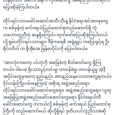
တန်ဖိုးထား အလေးအနက် လုပ်ဆောင်ဖို့ အရေးကြီးတယ်ဆိုတာ
ပြောဆိုခဲ့ကြပါတယ်။
တိုင်းရင်းသားခေါင်းဆောင်အသီးသီးနဲ့ နိုင်ငံရေးအင်အားစုတွေ
က စစ်မှန်တဲ့ ဖက်ဒရယ်ပြည်ထောင်စုတည်ဆောက်ဖို့ ဘုံ
သဘောတူညီတဲ့ ဆန္ဒရှိကြောင်း ထုတ်ဖော်ပြောဆိုခဲ့ကြပါတယ်
လို့ ရှမ်းတိုင်းရင်းသားများ ဒီမိုကရေစီ အဖွဲ့ချုပ် ကပြောခွင့်ရ ဦး
စိုင်းလိတ် က ဗွီအိုအေ မြန်မာပိုင်းကို ပြောပါတယ်။
“အားလုံးကတော့ ပင်လုံကို အခြေခံတဲ့ စိတ်ဓာတ်တွေ ရှိကြ
တယ်။ ဒါပေမဲ့ ရိုးသားပွင့်လင်းမှု၊ တာဝန်ခံမှု၊ တာဝန်ယူမှု အဲ့ဒီ့
အပိုင်းတွေမှာတော့ နည်းနည်း အားနည်းနေသေးတာတွေ့ရတယ်။
ဝိုင်းဝန်းကြိုးပမ်းနေကြတဲ့ အစိုးရ အဖွဲ့အစည်းရော၊
တိုင်းရင်းသားခေါင်းဆောင်တွေရော၊ အဖွဲ့အစည်းတွေရော၊ လူထု
အခြေပြုအဖွဲ့အစည်းခေါင်းဆောင်တွေရော၊ နိုင်ငံရေးပါတီ
ခေါင်းဆောင်တွေ တကယ်လို့ စစ်မှန်တဲ့ ဖက်ဒရယ် ပြည်ထောင်စု
ကြီးကို တည်ဆောက်မယ် ဆိုလို့ရှိရင် ဒုတိယပင်လုံညီလာခံဆို