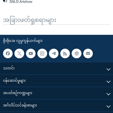
SNLD Artshow
အခြားဖတ်ရှုစရာများ
ဗွီအိုအေ လူမှုကွန်ယက်များ
သတင်း
၀န်ဆောင်မှုများ
အပတ်စဉ်ကဏ္ဍများ
အင်္ဂလိပ်သင်ခန်းစာများ