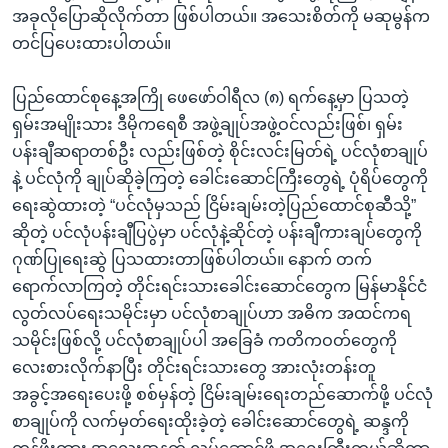
အခုလိုပြောဆိုလိုက်တာ ဖြစ်ပါတယ်။ အသေးစိတ်ကို မဆုမွန်က
တင်ပြပေးထားပါတယ်။
ပြည်ထောင်စုနေ့အကြို ဖေဖော်ဝါရီလ (၈) ရက်နေ့မှာ ပြသတဲ့
ရှမ်းအမျိုးသား ဒီမိုကရေစီ အဖွဲ့ချုပ်အဖွဲ့ဝင်လည်းဖြစ်၊ ရှမ်း
ပန်းချီဆရာတစ်ဦး လည်းဖြစ်တဲ့ စိုင်းလင်းမြတ်ရဲ့ ပင်လုံစာချုပ်
နဲ့ ပင်လုံကို ချုပ်ဆိုခဲ့ကြတဲ့ ခေါင်းဆောင်ကြီးတွေရဲ့ ပုံရိပ်တွေကို
ရေးဆွဲထားတဲ့ “ပင်လုံမှသည် ငြိမ်းချမ်းတဲ့ပြည်ထောင်စုဆီသို့”
ဆိုတဲ့ ပင်လုံပန်းချီပြပွဲမှာ ပင်လုံနဲ့ဆိုင်တဲ့ ပန်းချီကားချပ်တွေကို
ဂုဏ်ပြုရေးဆွဲ ပြသထားတာဖြစ်ပါတယ်။ နောက် တက်
ရောက်လာကြတဲ့ တိုင်းရင်းသားခေါင်းဆောင်တွေက မြန်မာနိုင်ငံ
လွတ်လပ်ရေးသမိုင်းမှာ ပင်လုံစာချုပ်ဟာ အဓိက အထင်ကရ
သမိုင်းဖြစ်လို့ ပင်လုံစာချုပ်ပါ အခြေခံ ကတိကဝတ်တွေကို
လေးစားလိုက်နာပြီး တိုင်းရင်းသားတွေ အားလုံးတန်းတူ
အခွင့်အရေးပေးဖို့ စစ်မှန်တဲ့ ငြိမ်းချမ်းရေးတည်ဆောက်ဖို့ ပင်လုံ
စာချုပ်ကို လက်မှတ်ရေးထိုးခဲ့တဲ့ ခေါင်းဆောင်တွေရဲ့ ဆန္ဒကို