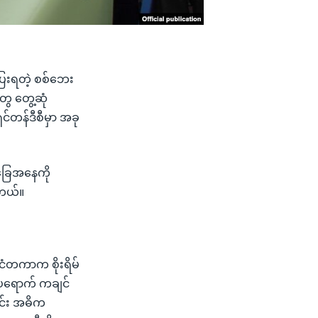
ပြေးရတဲ့ စစ်ဘေး
ွေ တွေ့ဆုံ
င်တန်ဒီစီမှာ အခု
အခြေအနေကို
ါတယ်။
င်ငံတကာက စိုးရိမ်
်ပရောက် ကချင်
ောင်း အဓိက