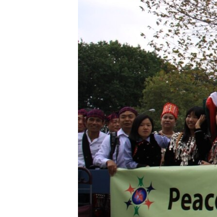
သုတပဒေသာ အင်္ဂလိပ်စာ
အ
ညွန်း
စာမျက်နှာ
သို့
ကျော်
ကြည့်
ရန်
ရှာဖွေ
ရန်
နေရာ
သို့
ကျော်
ရန်