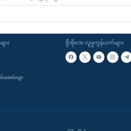
ုများ
ဗွီအိုအေ လူမှုကွန်ယက်များ
းလ်သတင်းလွှာ