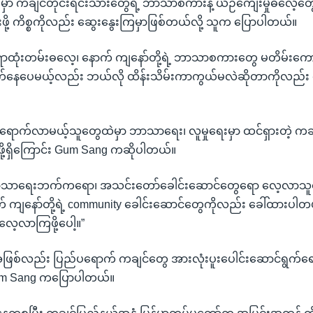
မှာ ကချင်တိုင်းရင်းသားတွေရဲ့ ဘာသာစကားနဲ့ ယဉ်ကျေးမှုဓလေ့တ
းဖို့ ကိစ္စကိုလည်း ဆွေးနွေးကြမှာဖြစ်တယ်လို့ သူက ပြောပါတယ်။
 ရိုးရာထုံးတမ်းဓလေ့၊ နောက် ကျနော်တို့ရဲ့ ဘာသာစကားတွေ မတိမ်း
ောက်နေပေမယ့်လည်း ဘယ်လို ထိန်းသိမ်းကာကွယ်မလဲဆိုတာကိုလည်း ပြေ
ောက်လာမယ့်သူတွေထဲမှာ ဘာသာရေး၊ လူမှုရေးမှာ ထင်ရှားတဲ့ ကချ
ို့ရှိကြောင်း Gum Sang ကဆိုပါတယ်။
့ ဘာသာရေးဘက်ကရော၊ အသင်းတော်ခေါင်းဆောင်တွေရော လေ့လာသူတွ
ကျနော်တို့ရဲ့ community ခေါင်းဆောင်တွေကိုလည်း ခေါ်ထားပါတယ
လေ့လာကြဖို့ပေါ့။”
စ်လည်း ပြည်ပရောက် ကချင်တွေ အားလုံးပူးပေါင်းဆောင်ရွက်ရေးကို
um Sang ကပြောပါတယ်။