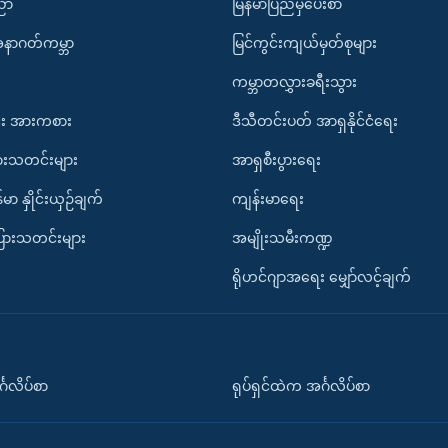
ပညာ
မြန်မာပြည်မှပေးစာ
အနာဂတ်ကမ္ဘာ
မြင်ကွင်းကျယ်မှတ်စုများ
ကမ္ဘာတလွှားခရီးသွား
း အားကစား
ဒီသီတင်းပတ် အာရှနိုင်ငံရေး
ားသတင်းများ
အာရှစီးပွားရေး
်မာ နှိုင်းယှဉ်ချက်
ကျန်းမာရေး
ပြားသတင်းများ
အမျိုးသမီးကဏ္ဍ
ရိုဟင်ဂျာအရေး မျှော်လင့်ချက်
်္ဂလိပ်စာ
ရုပ်ရှင်ထဲက အင်္ဂလိပ်စာ