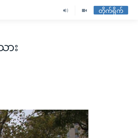
တိုက်ရိုက်
းသား