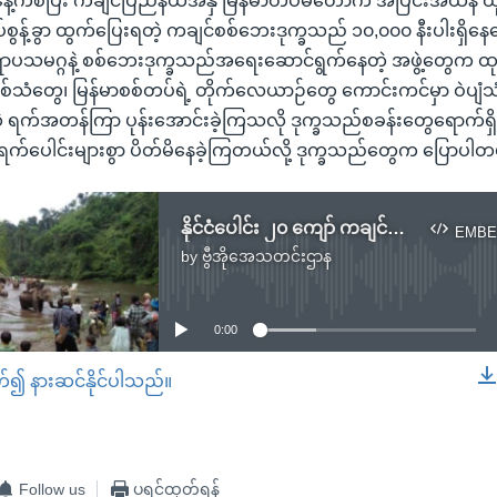
နေ့ကစပြီး ကချင်ပြည်နယ်အနှံ မြန်မာတပ်မတော်က အပြင်းအထန် ထိ
စွန့်ခွာ ထွက်ပြေးရတဲ့ ကချင်စစ်ဘေးဒုက္ခသည် ၁၀,၀၀၀ နီးပါးရှိနေ
ာပသမဂ္ဂနဲ့ စစ်ဘေးဒုက္ခသည်အရေးဆောင်ရွက်နေတဲ့ အဖွဲ့တွေက ထု
ံတွေ၊ မြန်မာစစ်တပ်ရဲ့ တိုက်လေယာဉ်တွေ ကောင်းကင်မှာ ဝဲပျံသ
ရက်အတန်ကြာ ပုန်းအောင်းခဲ့ကြသလို ဒုက္ခသည်စခန်းတွေရောက်ရှိ
က်ပေါင်းများစွာ ပိတ်မိနေခဲ့ကြတယ်လို့ ဒုက္ခသည်တွေက ပြောပါတ
နိုင်ငံပေါင်း ၂၀ ကျော် ကချင်တိုင်းရင်းသားတွေ ဝါရှင်တန်မှာ တွေ့ဆုံကြမည်
EMBE
by
ဗွီအိုအေသတင်းဌာန
No media source currently available
0:00
တ်၍ နားဆင်နိုင်ပါသည်။
EMBED
Follow us
ပရင့်ထုတ်ရန်