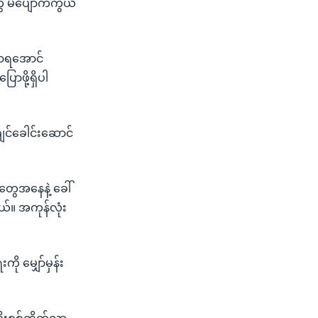
ွေ မပျောက်ကွယ်
ကောရအောင်
ာဖို့ရှိပါ
င်ခေါင်းဆောင်
ေအနေနဲ့ ခေါ်
်။ အကုန်လုံး
 မျှော်မှန်း