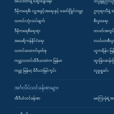
အယ်ဒီတာနဲ့ ဆွေးနွေးခန်း
သိပ္ပံနဲ့နည်း
ဒီမိုကရေစီ၊ လူ့အခွင့်အရေးနှင့် ခေတ်ပြိုင်ကမ္ဘာ
ဥတုရာသီနဲ့ 
သတင်းသုံးသပ်ချက်
စီးပွားရေး
ဒီမိုကရေစီရေးရာ
တပတ်အတွင်
အမေရိကန်နိုင်ငံရေး
လယ်ယာစီးပွ
သတင်းထောက်မှတ်စု
ယူကရိန်း၊ မြန
ကမ္ဘာ့သတင်းမီဒီယာထဲက မြန်မာ
ထူးခြားဆန်း
ကမ္ဘာ့ မြန်မာ့ မီဒီယာမြင်ကွင်း
လူမှုရှုခင်း
အင်္ဂလိပ်သင်ခန်းစာများ
အီဒီယံသင်ခန်းစာ
မကြေးမုံရဲ့အင