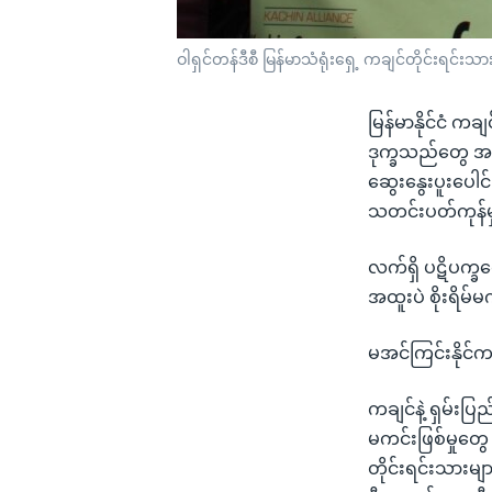
ဝါရှင်တန်ဒီစီ မြန်မာသံရုံးရှေ့ ကချင်တိုင်းရင်းသ
မြန်မာနိုင်ငံ ကခ
ဒုက္ခသည်တွေ အရေ
ဆွေးနွေးပူးပေါင
သတင်းပတ်ကုန်မှ
လက်ရှိ ပဋိပက္ခတ
အထူးပဲ စိုးရိမ
မအင်ကြင်းနိုင
ကချင်နဲ့ ရှမ်းပြ
မကင်းဖြစ်မှုတ
တိုင်းရင်းသားမျ