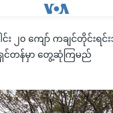
ပေါင်း ၂၀ ကျော် ကချင်တိုင်းရင်
ရှင်တန်မှာ တွေ့ဆုံကြမည်