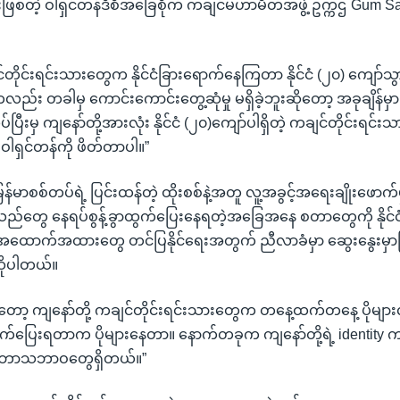
စ်တဲ့ ဝါရှင်တန်ဒီစီအခြေစိုက် ကချင်မဟာမိတ်အဖွဲ့ ဥက္ကဌ Gum S
င်တိုင်းရင်းသားတွေက နိုင်ငံခြားရောက်နေကြတာ နိုင်ငံ (၂၀) ကျော်သွ
ကလည်း တခါမှ ကောင်းကောင်းတွေ့ဆုံမှု မရှိခဲ့ဘူးဆိုတော့ အခုချိန်မှာ 
ီးမှ ကျနော်တို့အားလုံး နိုင်ငံ (၂၀)ကျော်ပါရှိတဲ့ ကချင်တိုင်းရင်
 ဝါရှင်တန်ကို ဖိတ်တာပါ။”
်မာစစ်တပ်ရဲ့ ပြင်းထန်တဲ့ ထိုးစစ်နဲ့အတူ လူ့အခွင့်အရေးချိုးဖောက်မှ
သည်တွေ နေရပ်စွန့်ခွာထွက်ပြေးနေရတဲ့အခြေအနေ စတာတွေကို နိုင်ငံတက
ာက်အထားတွေ တင်ပြနိုင်ရေးအတွက် ညီလာခံမှာ ဆွေးနွေးမှာဖ
ိုပါတယ်။
ိုတော့ ကျနော်တို့ ကချင်တိုင်းရင်းသားတွေက တနေ့ထက်တနေ့ ပိုမျာ
ွက်ပြေးရတာက ပိုများနေတာ။ နောက်တခုက ကျနော်တို့ရဲ့ identity က ပ
ဘောသဘာဝတွေရှိတယ်။”