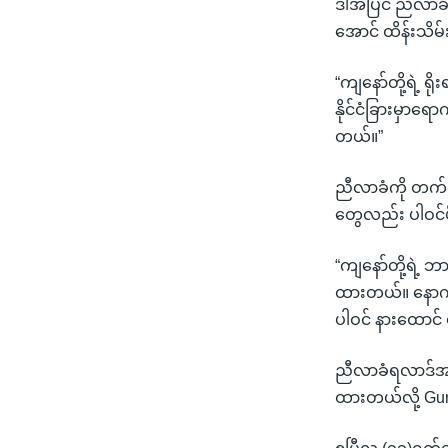
ဒါအပြင် ညီလာခံ
အောင် ထိန်းသိမ်
“ကျနော်တို့ရဲ့
နိုင်ငံခြားမှာရ
တယ်။”
ညီလာခံကို တက်ရ
တွေလည်း ပါဝင်ဖ
“ကျနော်တို့ရဲ
ထားတယ်။ နောက် 
ပါဝင် နားထောင် 
ညီလာခံရလာဒ်အဖြ
ထားတယ်လို့ G