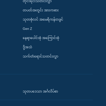
တိုင်းရင်းသတင်းလွှာ
တပတ်အတွင်း အားကစား
သုတစုံလင် အမေရိကန်တခွင်
Gen Z
နေရာပေါင်းစုံ အကြောင်းစုံ
ဒို့အသံ
သက်တံရောင်သတင်းလွှာ
သုတပဒေသာ အင်္ဂလိပ်စာ