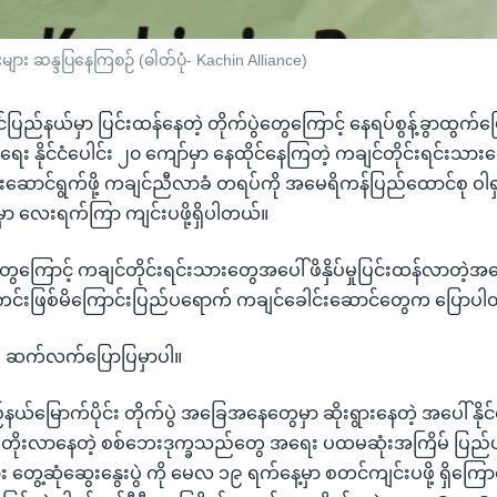
ားများ ဆန္ဒပြနေကြစဉ် (ဓါတ်ပုံ- Kachin Alliance)
ျင်ပြည်နယ်မှာ ပြင်းထန်နေတဲ့ တိုက်ပွဲတွေကြောင့် နေရပ်စွန့်ခွာထွက်
း နိုင်ငံပေါင်း ၂၀ ကျော်မှာ နေထိုင်နေကြတဲ့ ကချင်တိုင်းရင်းသားတ
်းဆောင်ရွက်ဖို့ ကချင်ညီလာခံ တရပ်ကို အမေရိကန်ပြည်ထောင်စု ဝါရှ
ာ လေးရက်ကြာ ကျင်းပဖို့ရှိပါတယ်။
ွေကြောင့် ကချင်တိုင်းရင်းသားတွေအပေါ် ဖိနှိပ်မှုပြင်းထန်လာတဲ့
်မကင်းဖြစ်မိကြောင်းပြည်ပရောက် ကချင်ခေါင်းဆောင်တွေက ပြောပ
်က ဆက်လက်ပြောပြမှာပါ။
ည်နယ်မြောက်ပိုင်း တိုက်ပွဲ အခြေအနေတွေမှာ ဆိုးရွားနေတဲ့ အပေါ် နို
ွေ တိုးလာနေတဲ့ စစ်ဘေးဒုက္ခသည်တွေ အရေး ပထမဆုံးအကြိမ် ပြည
ား တွေ့ဆုံဆွေးနွေးပွဲ ကို မေလ ၁၉ ရက်နေ့မှာ စတင်ကျင်းပဖို့ ရှိကြ