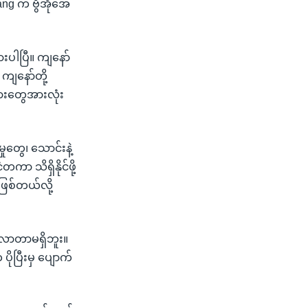
ang က ဗွီအိုအေ
ားပါပြီ။ ကျနော်
ကျနော်တို့
းသားတွေအားလုံး
ုတွေ၊ သောင်းနဲ့
ာ သိရှိနိုင်ဖို့
ြစ်တယ်လို့
းလာတာမရှိဘူး။
ိုပြီးမှ ပျောက်