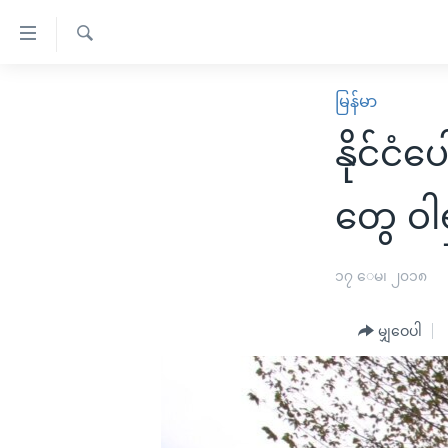
သုံး
ရ
ရှာဖွေ
လွယ်ကူ
မူလစာမျက်နှာ
မြန်မာ
ရ
စေ
မြန်မာ
လာ
နိုင်ငံ
သည့်
ဒ်
ကမ္ဘာ့သတင်းများ
Link
ဗွီဒီယို
နိုင်ငံတကာ
တွေ ဝါ
များ
သတင်းလွတ်လပ်ခွင့်
အမေရိကန်
ပင်မ
ရပ်ဝန်းတခု လမ်းတခု အလွန်
တရုတ်
၁၇ ေမ၊ ၂၀၁၈
အကြောင်းအရာ
အင်္ဂလိပ်စာလေ့လာမယ်
အစ္စရေး-ပါလက်စတိုင်း
သို့
မျှဝေပါ
အပတ်စဉ်ကဏ္ဍများ
အမေရိကန်သုံးအီဒီယံ
ကျော်
ကြည့်
ရေဒီယိုနှင့်ရုပ်သံ အချက်အလက်များ
မကြေးမုံရဲ့ အင်္ဂလိပ်စာ
ရေဒီယို
ရန်
ရေဒီယို/တီဗွီအစီအစဉ်
ရုပ်ရှင်ထဲက အင်္ဂလိပ်စာ
တီဗွီ
ပင်မ