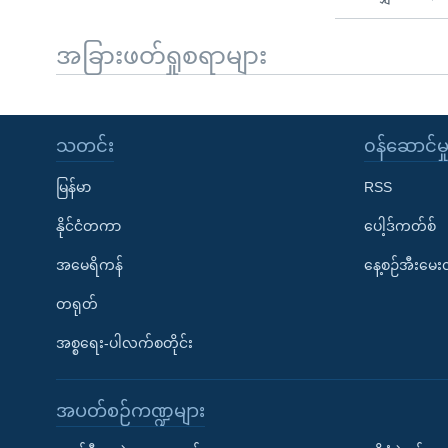
အခြားဖတ်ရှုစရာများ
သတင်း
၀န်ဆောင်မှ
မြန်မာ
RSS
နိုင်ငံတကာ
ပေါ့ဒ်ကတ်စ်
အမေရိကန်
နေ့စဉ်အီးမေ
တရုတ်
အစ္စရေး-ပါလက်စတိုင်း
အပတ်စဉ်ကဏ္ဍများ