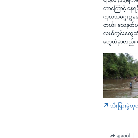
ဧပြီလ (၁၁)ရက်
တာကြောင့် နေရပ်
ကုလသမဂ္ဂ၊ ဥရေ
တယ်။ သေနတ်ပစ်သ
လယ်ကွင်းတွေထဲ 
တွေထဲမှာလည်း ရ
သီးခြားခွဲထု
မျှဝေပါ