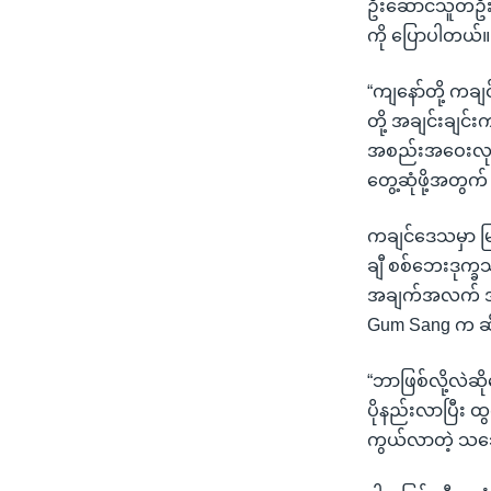
ဦးဆောင်သူတဦးဖြ
ကို ပြောပါတယ်။
“ကျနော်တို့ ကချ
တို့ အချင်းချင်း
အစည်းအဝေးလုပ်ပြ
တွေ့ဆုံဖို့အတွက်
ကချင်ဒေသမှာ မြန
ချီ စစ်ဘေးဒုက္ခ
အချက်အလက် အထေ
Gum Sang က ဆ
“ဘာဖြစ်လို့လဲဆ
ပိုနည်းလာပြီး ထ
ကွယ်လာတဲ့ သ