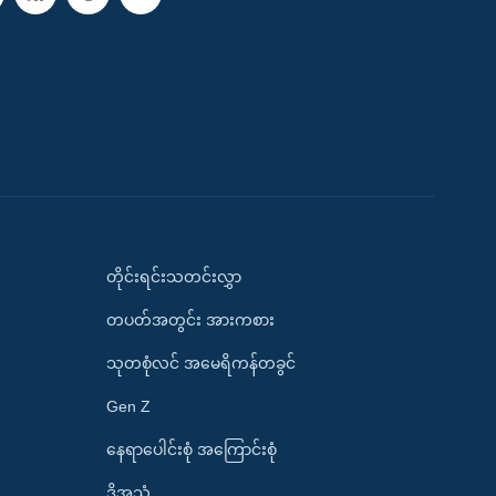
တိုင်းရင်းသတင်းလွှာ
တပတ်အတွင်း အားကစား
သုတစုံလင် အမေရိကန်တခွင်
Gen Z
နေရာပေါင်းစုံ အကြောင်းစုံ
ဒို့အသံ