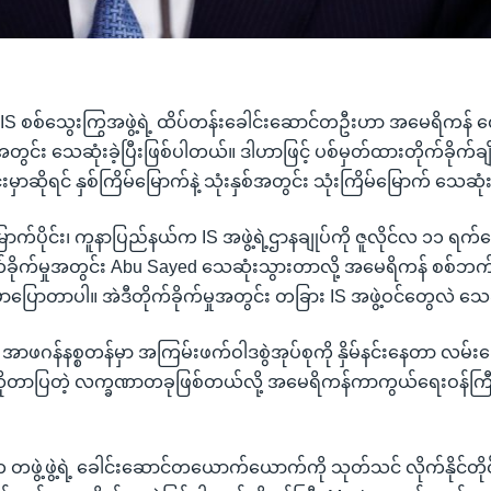
IS စစ်သွေးကြွအဖွဲ့ရဲ့ ထိပ်တန်းခေါင်းဆောင်တဦးဟာ အမေရိကန် 
အတွင်း သေဆုံးခဲ့ပြီးဖြစ်ပါတယ်။ ဒါဟာဖြင့် ပစ်မှတ်ထားတိုက်ခိုက်ချိန
ာဆိုရင် နှစ်ကြိမ်မြောက်နဲ့ သုံးနှစ်အတွင်း သုံးကြိမ်မြောက် သေဆုံး
က်ပိုင်း၊ ကူနာပြည်နယ်က IS အဖွဲ့ရဲ့ဌာနချုပ်ကို ဇူလိုင်လ ၁၁ ရက်
ခိုက်မှုအတွင်း Abu Sayed သေဆုံးသွားတာလို့ အမေရိကန် စစ်ဘက
ပြောတာပါ။ အဲဒီတိုက်ခိုက်မှုအတွင်း တခြား IS အဖွဲ့ဝင်တွေလဲ သ
ာ အာဖဂန်နစ္စတန်မှာ အကြမ်းဖက်ဝါဒစွဲအုပ်စုကို နှိမ်နင်းနေတာ လမ်းကြ
တာပြတဲ့ လက္ခဏာတခုဖြစ်တယ်လို့ အမေရိကန်ကာကွယ်ရေးဝန်ကြီး
တဖွဲ့ဖွဲ့ရဲ့ ခေါင်းဆောင်တယောက်ယောက်ကို သုတ်သင် လိုက်နိုင်တိုင်း