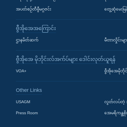
အပတ်စဉ်တီဗွီမဂ္ဂဇင်း
တွေ့ဆုံမေးမြန
ဗွီအိုအေအကြောင်း
ဌာနမိတ်ဆက်
မီတာလှိုင်းမျာ
ဗွီအိုအေ မိုဘိုင်းလ်အက်ပ်များ ဒေါင်းလုတ်ယူရန်
Learning English
VOA+
ဗွီအိုအေမိုဘ
ဗွီအိုအေ လူမှုကွန်ယက်များ
Other Links
USAGM
လွတ်လပ်တဲ့
Press Room
အေမရိကန္အစိ
ဘာသာစကားများ