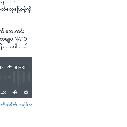
ချုပ်မှာ
တွေပြောဖို့ကို
တွက် ဘေးကင်း
်စာချုပ် NATO
ာ ပြောထားပါတယ်။
D
SHARE
1:03
တိုက်ရိုက် လင့်ခ်
SHARE