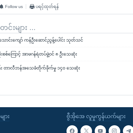
Follow us
ပရင့်ထုတ်ရန်
်းများ ...
၅ သောင်းကျော် ကန်ဦးဆောင်ညွန့်ပေါင်း သုတ်သင်
စစ်ကြောင့် အာဖဂန်ရဲတပ်ဖွဲ့ဝင် ၈ ဦးသေဆုံး
်း တာလီဘန်အသေခံတိုက်ခိုက်မှု ၁၄၀ သေဆုံး
ုများ
ဗွီအိုအေ လူမှုကွန်ယက်များ