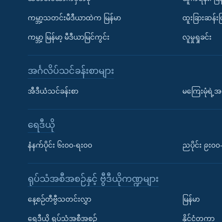
ကမ္ဘာ့သတင်းမီဒီယာထဲက မြန်မာ
ထူးခြားဆန်း
ကမ္ဘာ့ မြန်မာ့ မီဒီယာမြင်ကွင်း
လူမှုရှုခင်း
အင်္ဂလိပ်သင်ခန်းစာများ
အီဒီယံသင်ခန်းစာ
မကြေးမုံရဲ့အင
ရေဒီယို
နံနက်ပိုင်း ၆း၀၀-ရး၀၀
ညပိုင်း ၉း၀
ရုပ်သံအစီအစဉ်နှင့် ဗွီဒီယိုကဏ္ဍများ
နေ့စဉ်တီဗွီသတင်းလွှာ
မြန်မာ
ရေဒီယို ရုပ်သံအစီအစဉ်
နိုင်ငံတကာ