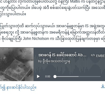
ာင် ဟန့်တား လိုက်တာပဲဖြစ်ပါတယ်လို့ ဝန်ကြီး Mattis က ပန်တဂွန်ဌာန
ိုပြောပါတယ်။ ဒါပေမဲ့ အဲဒီ စစ်ဆင်ရေးနဲ့ပတ်သက်ပြီး အသေးစိတ်
ြင်းသွားပါတယ်။
်ပြုတ်သွားတဲ့ထိ ဆက်လုပ်သွားမယ်၊ အာဖဂန်နစ္စတန်မှာ IS အဖွဲ့အ
 မရှိစေရဘူး လို့ အာဖဂန်နစ္စတန်က အမေရိကန်နဲ့ မြောက်အတ္တလန်တိတ
ှူး ဗိုလ်ချုပ်ကြီး John Nicholson က သီးခြားထုတ်ပြန်ချက်တခုမှ
အာဖဂန် IS ခေါင်းဆောင် Abu Sayed သေဆုံးကြောင်း ပန်တဂွန်အတည်ပြု
EMBE
by
ဗွီအိုအေသတင်းဌာန
No media source currently available
0:00
တ်၍ နားဆင်နိုင်ပါသည်။
EMBED