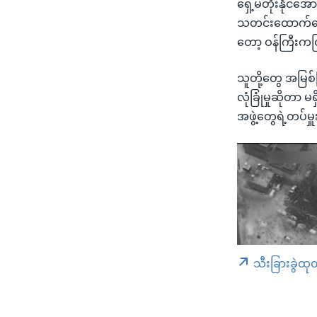
ရှေ့မတိုးနိုင်အေ
သတင်းထောက်တွေက
တော့ ဝန်ကြီးကင
သူတို့တွေ အမြစ
လုံခြုံမှုဆိုတာ
အဖွဲ့တွေရဲ့တပ်မ
သီးခြားခွဲထု