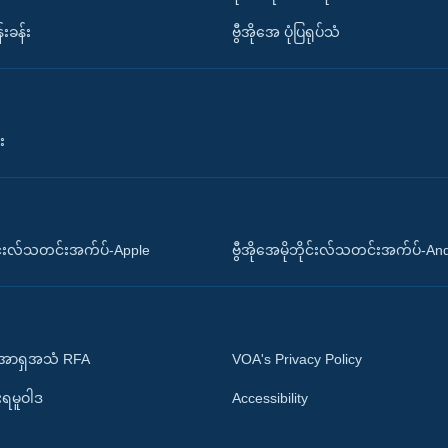
်းခန်း
ဗွီအိုအေ ပုံပြရုပ်သံ
း
ိုင်းလ်သတင်းအက်ပ်-Apple
ဗွီအိုအေမိုဘိုင်းလ်သတင်းအက်ပ်-An
 အာရှအသံ RFA
VOA's Privacy Policy
ုးရမူဝါဒ
Accessibility