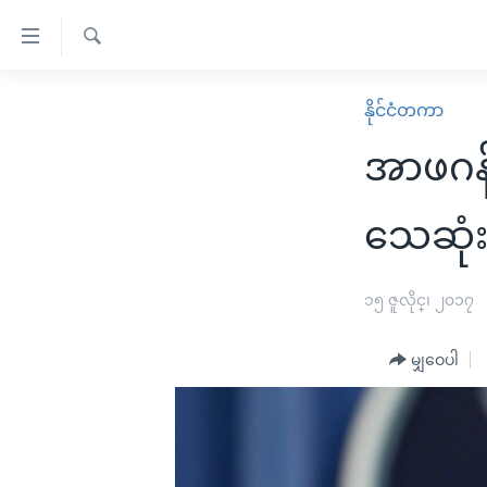
သုံး
ရ
ရှာဖွေ
လွယ်ကူ
မူလစာမျက်နှာ
နိုင်ငံတကာ
ရ
စေ
မြန်မာ
လာ
အာဖဂန်
သည့်
ဒ်
ကမ္ဘာ့သတင်းများ
Link
ဗွီဒီယို
နိုင်ငံတကာ
သေဆုံး
များ
သတင်းလွတ်လပ်ခွင့်
အမေရိကန်
ပင်မ
ရပ်ဝန်းတခု လမ်းတခု အလွန်
တရုတ်
၁၅ ဇူလိုင္၊ ၂၀၁၇
အကြောင်းအရာ
အင်္ဂလိပ်စာလေ့လာမယ်
အစ္စရေး-ပါလက်စတိုင်း
သို့
မျှဝေပါ
အပတ်စဉ်ကဏ္ဍများ
အမေရိကန်သုံးအီဒီယံ
ကျော်
ကြည့်
ရေဒီယိုနှင့်ရုပ်သံ အချက်အလက်များ
မကြေးမုံရဲ့ အင်္ဂလိပ်စာ
ရေဒီယို
ရန်
ရေဒီယို/တီဗွီအစီအစဉ်
ရုပ်ရှင်ထဲက အင်္ဂလိပ်စာ
တီဗွီ
ပင်မ