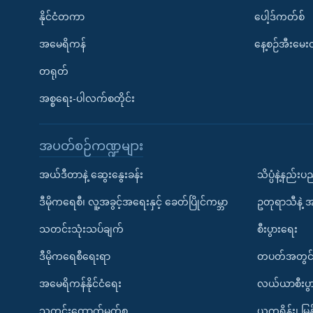
နိုင်ငံတကာ
ပေါ့ဒ်ကတ်စ်
အမေရိကန်
နေ့စဉ်အီးမေ
တရုတ်
အစ္စရေး-ပါလက်စတိုင်း
အပတ်စဉ်ကဏ္ဍများ
အယ်ဒီတာနဲ့ ဆွေးနွေးခန်း
သိပ္ပံနဲ့နည်း
ဒီမိုကရေစီ၊ လူ့အခွင့်အရေးနှင့် ခေတ်ပြိုင်ကမ္ဘာ
ဥတုရာသီနဲ့ 
သတင်းသုံးသပ်ချက်
စီးပွားရေး
ဒီမိုကရေစီရေးရာ
တပတ်အတွင်
အမေရိကန်နိုင်ငံရေး
လယ်ယာစီးပွ
သတင်းထောက်မှတ်စု
ယူကရိန်း၊ မြန