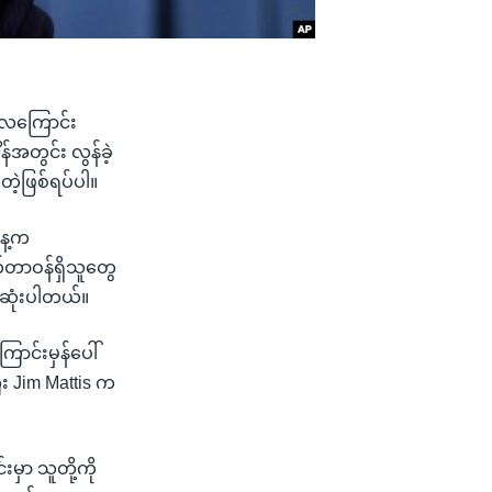
လေကြောင်း
်အတွင်း လွန်ခဲ့
တဲ့ဖြစ်ရပ်ပါ။
နေ့က
်တာဝန်ရှိသူတွေ
ေဆုံးပါတယ်။
ောင်းမှန်ပေါ်
 Jim Mattis က
မှာ သူတို့ကို