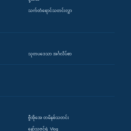
သက်တံရောင်သတင်းလွှာ
သုတပဒေသာ အင်္ဂလိပ်စာ
ဗွီအိုအေ တမိနစ်သတင်း
နော်သဇင်ရဲ့ Vlog