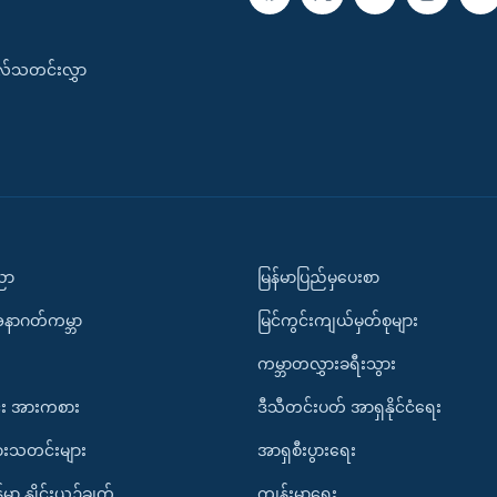
းလ်သတင်းလွှာ
ပညာ
မြန်မာပြည်မှပေးစာ
အနာဂတ်ကမ္ဘာ
မြင်ကွင်းကျယ်မှတ်စုများ
ကမ္ဘာတလွှားခရီးသွား
း အားကစား
ဒီသီတင်းပတ် အာရှနိုင်ငံရေး
ားသတင်းများ
အာရှစီးပွားရေး
်မာ နှိုင်းယှဉ်ချက်
ကျန်းမာရေး