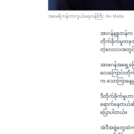
အမေရိကန်ကာကွယ်ရေးဝန်ကြီး Jim Mattis
အာဂန်နစ္စတန်က 
တိုက်ခိုက်မှုတခု
တဲ့လေးလအတွင်းမှ
အာဖဂန်အရှေ့မြော
လေကြောင်းတိုက်
က သောကြာနေ့မှာ
ဒီတိုက်ခိုက်မှုဟ
ရောက်နေတယ်ဆို
ပြောပါတယ်။
အဲဒီအဖွဲ့တွေထဲက 