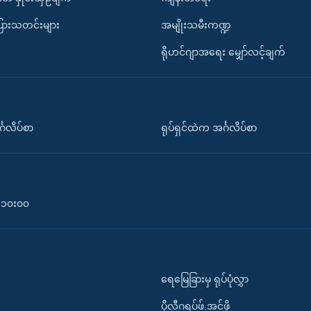
ပြားသတင်းများ
အမျိုးသမီးကဏ္ဍ
ရိုဟင်ဂျာအရေး မျှော်လင့်ချက်
်္ဂလိပ်စာ
ရုပ်ရှင်ထဲက အင်္ဂလိပ်စာ
၀-၁၀း၀၀
ရေမြေခြားမှ ရုပ်ပုံလွှာ
ပိုလီဂရပ်ဖ်.အင်ဖို