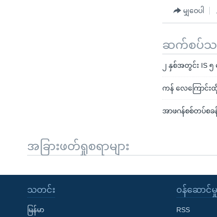
မျှဝေပါ
ဆက်စပ်သတင
၂ နှစ်အတွင်း IS 
ကန် လေကြောင်းထိုး
အာဖဂန်စစ်တပ်စခန
အခြားဖတ်ရှုစရာများ
သတင်း
၀န်ဆောင်မှ
မြန်မာ
RSS