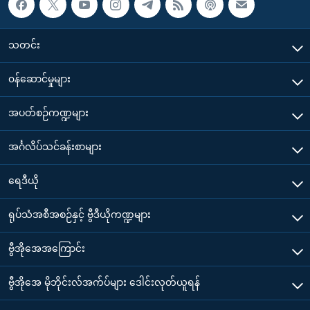
သတင်း
၀န်ဆောင်မှုများ
အပတ်စဉ်ကဏ္ဍများ
အင်္ဂလိပ်သင်ခန်းစာများ
ရေဒီယို
ရုပ်သံအစီအစဉ်နှင့် ဗွီဒီယိုကဏ္ဍများ
ဗွီအိုအေအကြောင်း
ဗွီအိုအေ မိုဘိုင်းလ်အက်ပ်များ ဒေါင်းလုတ်ယူရန်