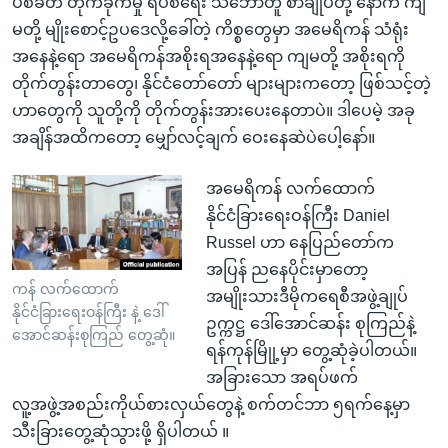
ပစ်ခတ် တိုက်ခိုက်မှု ရပ်စဲရေး သဘောတူ စာချုပ်တို့ နောက် ကျ
မတို့ မျိုးစောင့်ဥပဒေလို့ခေါ်တဲ့ ကိစ္စတွေမှာ အမေရိကန် သံရုံး
အနေနဲ့ရော အမေရိကန်အစိုးရအနေနဲ့ရော ကျမတို့ အစိုးရကို
တိုက်တွန်းတာတွေ၊ နိုင်ငံတော်တော် များများကတော့ ဖြစ်သင့်တဲ့
ဟာတွေကို သူတို့ကို တိုက်တွန်းအားပေးနေတာပဲ။ ဒါပေမဲ့ အခု
အချိန်အထိကတော့ မျှော်လင့်ချက် ဝေးနေဆဲပဲပေါ့နော်။
အမေရိကန် လက်ထောက်
နိုင်ငံခြားရေးဝန်ကြီး Daniel
Russel ဟာ နေပြည်တော်က
အပြန် ညနေပိုင်းမှာတော့
ကန် လက်ထောက်
အမျိုးသားဒီမိုကရေစီအဖွဲ့ချုပ်
နိုင်ငံခြားရေးဝန်ကြီး နဲ့ ဒေါ်
ဥက္ကဋ္ဌ ဒေါ်အောင်ဆန်း စုကြည်နဲ့
အောင်ဆန်းစုကြည် တွေ့ဆုံ။
ရန်ကုန်မြိုု့မှာ တွေ့ဆုံခဲ့ပါတယ်။
အခြားသော အရပ်ဖက်
လူ့အဖွဲ့အစည်းကိုယ်စားလှယ်တွေနဲ့ စက်တင်ဘာ ၅ရက်နေ့မှာ
သီးခြားတွေ့ဆုံသွားဖို့ ရှိပါတယ် ။