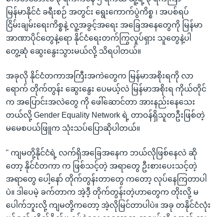
မြန်မာနိုင်ငံ ခရီးစဉ် အတွင်း ရွေးကောက်ပွဲကိစ္စ ၊ အပစ်ရပ်
ငြိမ်းချမ်းရေးကိစ္စနဲ့ လူ့အခွင့်အရေး အခြေအနေတွေကို မြန်မာ
အာဏာပိုင်တွေနဲ့ရော နိုင်ငံရေးတက်ကြွလှုပ်ရှား သူတွေနဲ့ပါ
တွေ့ဆုံ ဆွေးနွေးသွားမယ်လို့ သိရပါတယ်။
အခုလို နိုင်ငံတကာအကြီးအကဲတွေက မြန်မာအစိုးရကို လာ
ရောက် တိုက်တွန်း ဆွေးနွေး ပေမယ့်လဲ မြန်မာအစိုးရ ကိုယ်တိုင်
က အပြောင်းအလဲတွေ ကို ဖေါ်ဆောင်တာ အားနည်းနေသေး
တယ်လို့ Gender Equality Network ရဲ့ တာဝန်ရှိသူတဦးဖြစ်တဲ့
မမေစပယ်ဖြူက သုံးသပ်ပြောဆိုပါတယ်။
" ကျမတို့နိုင်ငံရဲ့ လက်ရှိအခြေအနေက ဘယ်လိုဖြစ်နေလဲ ဆို
တော့ နိုင်ငံတကာ က ဖြစ်သင့်တဲ့ အရာတွေ ဦးစားပေးသင့်တဲ့
အရာတွေ ပေါ့နော် တိုက်တွန်းတာတွေ ကတော့ လုပ်နေကြတာပါ
ပဲ။ ဒါပေမဲ့ ခက်တာက အဲ့ဒီ့ တိုက်တွန်းတဲ့ဟာတွေက တိုးလို့ မ
ပေါက်ဘူးလို့ ကျမတို့ကတော့ အဲ့လိုမြင်တာပါပဲ။ အခု တနိုင်ငံလုံး