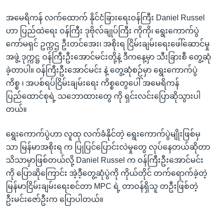
အမေရိကန် လက်ထောက် နိုင်ငံခြားရေးဝန်ကြီး Daniel Russel
ဟာ ပြည်ထဲရေး ဝန်ကြီး ဒုဗိုလ်ချုပ်ကြီး ကိုကို၊ ရွေးကောက်ပွဲ
ကော်မရှင် ဥက္ကဌ ဦးတင်အေး၊ အစိုးရ ငြိမ်းချမ်းရေးဖေါ်ဆောင်မှု
အဖွဲ့ ဒုက္ကဋ္ဌ ဝန်ကြီးဦးအောင်မင်းတို့နဲ့ ဒီကနေ့မှာ သီးခြားစီ တွေ့ဆုံ
ခဲ့တာပါ။ ဝန်ကြီးဦးအောင်မင်း နဲ့ တွေ့ဆုံစဉ်မှာ ရွေးကောက်ပွဲ
ကိစ္စ ၊ အပစ်ရပ်ငြိမ်းချမ်းရေး ကိစ္စတွေပေါ် အမေရိကန်
ပြည်ထောင်စုရဲ့ သဘောထားတွေ ကို ရှင်းလင်းပြောဆိုသွားပါ
တယ်။
ရွေးကောက်ပွဲဟာ လူထု လက်ခံနိုင်တဲ့ ရွေးကောက်ပွဲမျိုးဖြစ်မှ
သာ မြန်မာအစိုးရ က ပြုပြင်ပြောင်းလဲမှုတွေ လုပ်နေတယ်ဆိုတာ
သိသာမှာဖြစ်တယ်လို့ Daniel Russel က ဝန်ကြီးဦးအောင်မင်း
ကို ပြောဆိုကြောင်း အဲ့ဒီ့တွေ့ဆုံပွဲကို ကိုယ်တိုင် တက်ရောက်ခဲ့တဲ့
မြန်မာငြိမ်းချမ်းရေးစင်တာ MPC ရဲ့ တာဝန်ရှိသူ တဦးဖြစ်တဲ့
ဦးမင်းဇော်ဦးက ပြောပါတယ်။