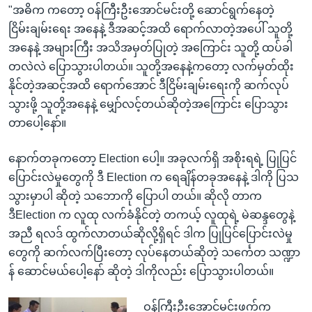
"အဓိက ကတော့ ဝန်ကြီးဦးအောင်မင်းတို့ ဆောင်ရွက်နေတဲ့
ငြိမ်းချမ်းရေး အနေနဲ့ ဒီအဆင့်အထိ ရောက်လာတဲ့အပေါ် သူတို့
အနေနဲ့ အများကြီး အသိအမှတ်ပြုတဲ့ အကြောင်း သူတို့ ထပ်ခါ
တလဲလဲ ပြောသွားပါတယ်။ သူတို့အနေနဲ့ကတော့ လက်မှတ်ထိုး
နိုင်တဲ့အဆင့်အထိ ရောက်အောင် ဒီငြိမ်းချမ်းရေးကို ဆက်လုပ်
သွားဖို့ သူတို့အနေနဲ့ မျှော်လင့်တယ်ဆိုတဲ့အကြောင်း ပြောသွား
တာပေါ့နော်။
နောက်တခုကတော့ Election ပေါ့။ အခုလက်ရှိ အစိုးရရဲ့ ပြုပြင်
ပြောင်းလဲမှုတွေကို ဒီ Election က ရေချိန်တခုအနေနဲ့ ဒါကို ပြသ
သွားမှာပါ ဆိုတဲ့ သဘောကို ပြောပါ တယ်။ ဆိုလို တာက
ဒီElection က လူထု လက်ခံနိုင်တဲ့ တကယ့် လူထုရဲ့ မဲဆန္ဒတွေနဲ့
အညီ ရလဒ် ထွက်လာတယ်ဆိုလို့ရှိရင် ဒါက ပြုပြင်ပြောင်းလဲမှု
တွေကို ဆက်လက်ပြီးတော့ လုပ်နေတယ်ဆိုတဲ့ သင်္ကေတ သဏ္ဍာ
န် ဆောင်မယ်ပေါ့နော် ဆိုတဲ့ ဒါကိုလည်း ပြောသွားပါတယ်။
ဝန်ကြီးဦးအောင်မင်းဖက်က