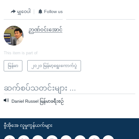
မျှဝေပါ
Follow us
ဉာဏ်ဝင်းအောင်
This item is part of
မြန်မာ
၂၀၂၀ မြန်မာ့ရွေးကောက်ပွဲ
ဆက်စပ်သတင်းများ ...
Daniel Russel မြန်မာခရီးစဉ်
ဗွီအိုအေ လူမှုကွန်ယက်များ