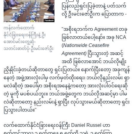
ပြန်လည်ရှင်းပြခဲ့တာနဲ့ ပတ်သက်
လို့ ဦးမင်းဇော်ဦးက ပြောတာက -
ကန်လက်ထောက်
"အစိုးရဘက်က Agreement တခု
နိုင်ငံခြားရေးဝန်ကြီးနဲ့ ဦး
ဖြစ်လာတယ်ပေါ့နော်။ အခု NCA
အောင်မင်းတွေ့ဆုံ-
(
Nationwide Ceasefire
သတင်းဓာတ်ပုံ-ဦးမင်းဇော်ဦး
Agreement)
ပြီးသွားတဲ့ အဆင့်
အထိ ဖြစ်လာအောင် ဘယ်လိုမျိုး
ညှိနှိုင်းခဲ့တယ်ဆိုတာတွေ ရှင်းပြတယ်။ နောက်ပြီးတော့ အခုကျန်
နေတဲ့ အဖွဲ့အားလုံးပါမှ လက်မှတ်ထိုးရေး၊ ဘယ်လိုနည်းလမ်း ရှာ
မလဲဆိုတဲ့ အပေါ်မှာ အစိုးရအနေနဲ့ကတော့ အားလုံးပါဝင်ရေးဆို
တဲ့ မူကို မပစ်ပယ်ဘူး။ ဘယ်အဖွဲ့တွေက ဘယ်လိုအဆင့်မှာ ပါမ
လဲဆိုတာတော့ နည်းလမ်းနဲ့ ရှာပြီး လုပ်သွားမယ်ဆိုတာတော့ ရှင်း
ပြသွားပါတယ်။"
လက်ထောက်နိုင်ငံခြားရေးဝန်ကြီး Daniel Russel ဟာ
စက်တင်ဘာလ ၃ ရက်ကနေ ၅ ရက်ထိ သူ့ရဲ့ ၃ ရက်ကြာ