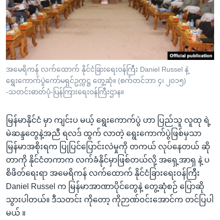
အ
သုတပဒေသာ အင်္ဂလိပ်စာ
ညွန်း
Learning English
စာမျက်နှာ
သို့
ဗွီအိုအေ လူမှုကွန်ယက်များ
ကျော်
ကြည့်
အမေရိကန် လက်ထောက် နိုင်ငံခြားရေးဝန်ကြီး Daniel Russel နဲ့
ရွေးကောက်ပွဲကော်မရှင်ဥက္ကဋ္ဌ တွေ့ဆုံ။ (စက်တင်ဘာ ၄၊ ၂၀၁၅)
ရန်
ဘာသာစကားများ
-သတင်းဓာတ်ပုံ-ပြန်ကြားရေးဝန်ကြီးဌာန။
ရှာဖွေ
ရန်
မြန်မာနိုင်ငံ မှာ ကျင်းပ မယ့် ရွေးကောက်ပွဲ ဟာ ပြည်သူ လူထု ရဲ့
နေရာ
မဲဆန္ဒတွေနဲ့အညီ ရလဒ် ထွက် လာတဲ့ ရွေးကောက်ပွဲဖြစ်မှသာ
သို့
မြန်မာအစိုးရက ပြုပြင်ပြောင်းလဲမှုကို တကယ် လုပ်နေတယ် ဆို
ကျော်
တာကို နိုင်ငံတကာက လက်ခံနိုင်မှာဖြစ်တယ်လို့ အရှေ့အာရှ နဲ့ ပ
ရန်
စိဖိတ်ရေးရာ အမေရိကန် လက်ထောက် နိုင်ငံခြားရေးဝန်ကြီး
Daniel Russel က မြန်မာအာဏာပိုင်တွေနဲ့ တွေ့ဆုံစဉ် ပြောဆို
သွားပါတယ်။ ဒီသတင်း ကိုတော့ ကိုဉာဏ်ဝင်းအောင်က တင်ပြပါ
မယ် ။