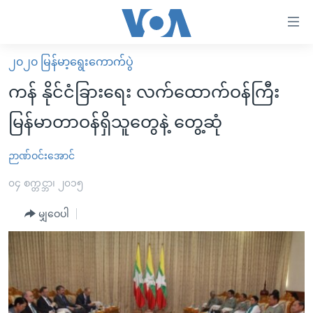
သုံး
ရ
လွယ်ကူ
၂၀၂၀ မြန်မာ့ရွေးကောက်ပွဲ
မူလစာမျက်နှာ
စေ
ကန် နိုင်ငံခြားရေး လက်ထောက်ဝန်ကြီး
မြန်မာ
သည့်
မြန်မာတာဝန်ရှိသူတွေနဲ့ တွေ့ဆုံ
ကမ္ဘာ့သတင်းများ
Link
ဗွီဒီယို
နိုင်ငံတကာ
ဉာဏ်ဝင်းအောင်
များ
သတင်းလွတ်လပ်ခွင့်
အမေရိကန်
၀၄ စက္တင္ဘာ၊ ၂၀၁၅
ပင်မ
ရပ်ဝန်းတခု လမ်းတခု အလွန်
တရုတ်
အကြောင်းအရာ
မျှဝေပါ
သို့
အင်္ဂလိပ်စာလေ့လာမယ်
အစ္စရေး-ပါလက်စတိုင်း
ကျော်
အပတ်စဉ်ကဏ္ဍများ
အမေရိကန်သုံးအီဒီယံ
ကြည့်
ရေဒီယိုနှင့်ရုပ်သံ အချက်အလက်များ
မကြေးမုံရဲ့ အင်္ဂလိပ်စာ
ရေဒီယို
ရန်
ပင်မ
ရေဒီယို/တီဗွီအစီအစဉ်
ရုပ်ရှင်ထဲက အင်္ဂလိပ်စာ
တီဗွီ