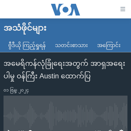
သုံး
ရ
လွယ်ကူ
အသံဖိုင်များ
မူလစာမျက်နှာ
စေ
မြန်မာ
ဗွီဒီယို ကြည့်ရှုရန်
သတင်းစာသား
အကြောင်း
သည့်
ကမ္ဘာ့သတင်းများ
Link
အမေရိကန်လုံခြုံရေးအတွက် အာရှအရေး
ဗွီဒီယို
နိုင်ငံတကာ
များ
သတင်းလွတ်လပ်ခွင့်
အမေရိကန်
ပါမှု ဝန်ကြီး Austin ထောက်ပြ
ပင်မ
ရပ်ဝန်းတခု လမ်းတခု အလွန်
တရုတ်
အကြောင်းအရာ
၀၁ ဇြန္၊ ၂၀၂၄
သို့
အင်္ဂလိပ်စာလေ့လာမယ်
အစ္စရေး-ပါလက်စတိုင်း
ကျော်
အပတ်စဉ်ကဏ္ဍများ
အမေရိကန်သုံးအီဒီယံ
ကြည့်
ရေဒီယိုနှင့်ရုပ်သံ အချက်အလက်များ
မကြေးမုံရဲ့ အင်္ဂလိပ်စာ
ရေဒီယို
ရန်
No media source currently available
ပင်မ
ရေဒီယို/တီဗွီအစီအစဉ်
ရုပ်ရှင်ထဲက အင်္ဂလိပ်စာ
တီဗွီ