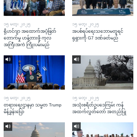
၁၅ မတ္၊ ၂၀၂၅
၁၅ မတ္၊ ၂၀၂၅
ရိုဟင်ဂျာ အထောက်အပံ့ဖြတ်
အပစ်ရပ်ရေးသဘောမတူရင်
တောက်မှု ဟန့်တားဖို့ ကုလ
ရုရှားကို G7 ဒဏ်ခတ်မည်
အကြီးအကဲ ကြိုးပမ်းမည်
၁၅ မတ္၊ ၂၀၂၅
၁၅ မတ္၊ ၂၀၂၅
တရားရေးဌာနမှာ သမ္မတ Trump
အသုံးစရိတ်ဥပဒေကြမ်း ကန်
မိန့်ခွန်းပြော
အထက်လွှတ်တော် အတည်ပြု