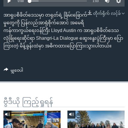
အ
0:00
1:03
သုတပဒေသာ အင်္ဂလိပ်စာ
ညွန်း
Learning English
တိုက်ရိုက် လင့်ခ်
အာရှပစိဖိတ်ဒေသမှာ တရုတ်ရဲ့ ခြိမ်းခြောက်
စာမျက်နှာ
မှုတွေကို ပြန်လည်အာရုံစိုက်အောင် အမေရိ
သို့
ဗွီအိုအေ လူမှုကွန်ယက်များ
ကန်ကာကွယ်ရေးဝန်ကြီး Lloyd Austin က အာရှပစိဖိတ်ဒေသ
ကျော်
လုံခြုံရေးဆိုင်ရာ Shangri-La Dialogue ဆွေးနွေးပွဲကြီးမှာ ပြော
ကြည့်
ကြားတဲ့ မိန့်ခွန်းထဲမှာ အဓိကထားပြောကြားသွားပါတယ်။
ရန်
ဘာသာစကားများ
ရှာဖွေ
ရန်
မျှဝေပါ
နေရာ
သို့
ကျော်
ရန်
ဗွီဒီယို ကြည့်ရှုရန်