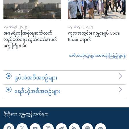
၁၄ မတ္၊ ၂၀၂၅
၁၄ မတ္၊ ၂၀၂၅
အမေရိကန်အစိုးရဆက်လက်
ကုလအတွင်းရေးမှူးချုပ် Cox's
လည်ပတ်ရေး လွှတ်တော်အမတ်
Bazar ရောက်
တွေ ကြိုးပမ်း
အစီအစဉ်တွဲများအားလုံးကြည့်ရှုရန်
ရုပ်သံအစီအစဉ်များ
ရေဒီယိုအစီအစဉ်များ
ဗွီအိုအေ လူမှုကွန်ယက်များ