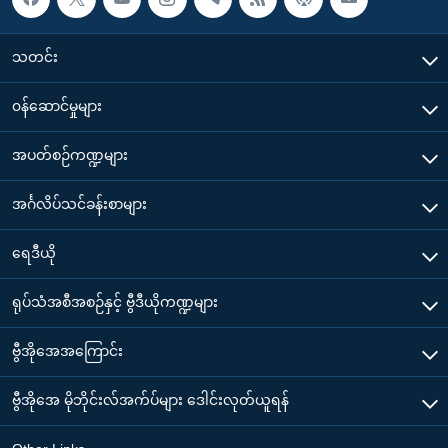
သတင်း
၀န်ဆောင်မှုများ
အပတ်စဉ်ကဏ္ဍများ
အင်္ဂလိပ်သင်ခန်းစာများ
ရေဒီယို
ရုပ်သံအစီအစဉ်နှင့် ဗွီဒီယိုကဏ္ဍများ
ဗွီအိုအေအကြောင်း
ဗွီအိုအေ မိုဘိုင်းလ်အက်ပ်များ ဒေါင်းလုတ်ယူရန်