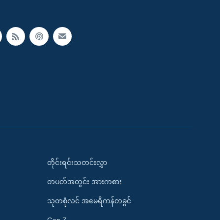
တိုင်းရင်းသတင်းလွှာ
တပတ်အတွင်း အားကစား
သုတစုံလင် အမေရိကန်တခွင်
Gen Z