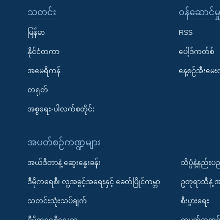
သတင်း
၀န်ဆောင်မှ
မြန်မာ
RSS
နိုင်ငံတကာ
ပေါ့ဒ်ကတ်စ်
အမေရိကန်
နေ့စဉ်အီးမေ
တရုတ်
အစ္စရေး-ပါလက်စတိုင်း
အပတ်စဉ်ကဏ္ဍများ
အယ်ဒီတာနဲ့ ဆွေးနွေးခန်း
သိပ္ပံနဲ့နည်း
ဒီမိုကရေစီ၊ လူ့အခွင့်အရေးနှင့် ခေတ်ပြိုင်ကမ္ဘာ
ဥတုရာသီနဲ့ 
သတင်းသုံးသပ်ချက်
စီးပွားရေး
ဒီမိုကရေစီရေးရာ
တပတ်အတွင်