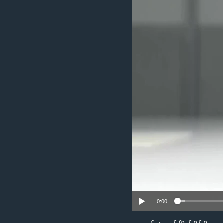
သုတပဒေသာ အင်္ဂလိပ်စာ
အ
ညွန်း
စာမျက်နှာ
သို့
ကျော်
ကြည့်
ရန်
ရှာဖွေ
ရန်
နေရာ
သို့
ကျော်
ရန်
0:00