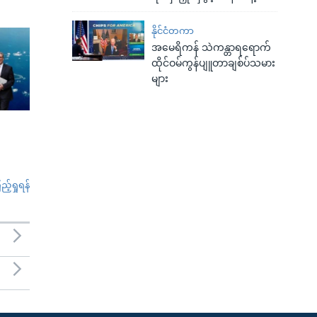
နိုင်ငံတကာ
အမေရိကန် သဲကန္တာရရောက်
ထိုင်ဝမ်ကွန်ပျူတာချစ်ပ်သမား
များ
်ရှုရန်