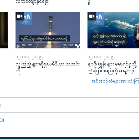
လိုက်လျောနိုင်ခြေ
မှု
၁၂ မတ္၊ ၂၀၂၅
၁၂ မတ္၊ ၂၀၂၅
လူကြည့်များဆိုရှယ်မီဒီယာ သတင်း
ချာဂိုကျွန်းများ မောရစ်ရှသို့
တို
လွှဲပြောင်းမည်ကို ဆန့်ကျင်
အစီအစဉ်တွဲများအားလုံးကြည့
း
ား