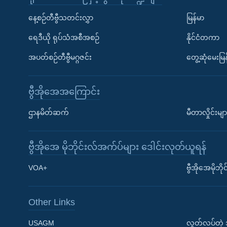
နေ့စဉ်တီဗွီသတင်းလွှာ
မြန်မာ
ရေဒီယို ရုပ်သံအစီအစဉ်
နိုင်ငံတကာ
အပတ်စဉ်တီဗွီမဂ္ဂဇင်း
တွေ့ဆုံမေးမြန
ဗွီအိုအေအကြောင်း
ဌာနမိတ်ဆက်
မီတာလှိုင်းမျာ
ဗွီအိုအေ မိုဘိုင်းလ်အက်ပ်များ ဒေါင်းလုတ်ယူရန်
Learning English
VOA+
ဗွီအိုအေမိုဘ
ဗွီအိုအေ လူမှုကွန်ယက်များ
Other Links
USAGM
လွတ်လပ်တဲ့