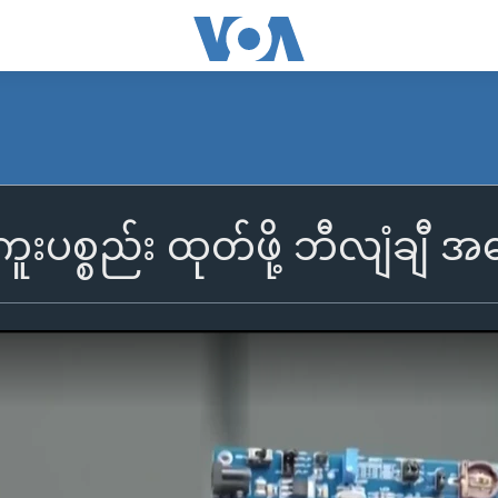
ကူးပစ္စည်း ထုတ်ဖို့ ဘီလျံချီ အ