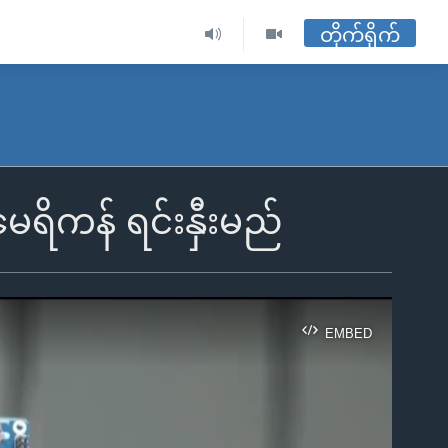
တိုက်ရိုက်
မေရိကန် ရင်းနှီးမည်
EMBED