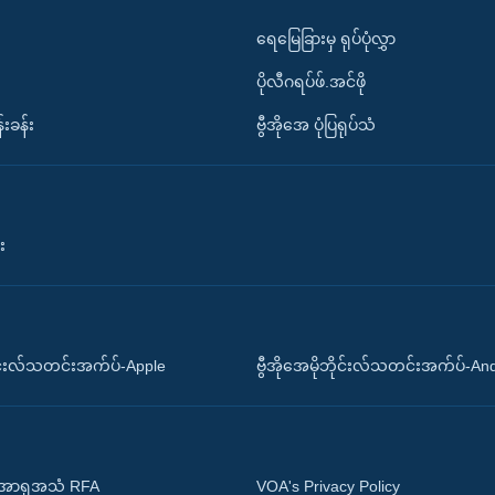
ရေမြေခြားမှ ရုပ်ပုံလွှာ
ပိုလီဂရပ်ဖ်.အင်ဖို
်းခန်း
ဗွီအိုအေ ပုံပြရုပ်သံ
း
ိုင်းလ်သတင်းအက်ပ်-Apple
ဗွီအိုအေမိုဘိုင်းလ်သတင်းအက်ပ်-An
 အာရှအသံ RFA
VOA's Privacy Policy