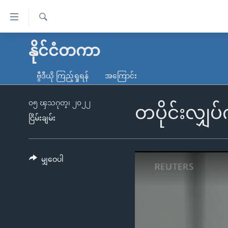
သုံး
ရ
ရှာဖွေ
လွယ်ကူ
မူလစာမျက်နှာ
နိုင်ငံတကာ
ရ
စေ
မြန်မာ
လာ
ဗွီဒီယို ကြည့်ရှုရန်
အကြောင်း
သည့်
ဒ်
ကမ္ဘာ့သတင်းများ
Link
ဗွီဒီယို
နိုင်ငံတကာ
၀၅ ၾသဂုတ္၊ ၂၀၂၂
တပိုင်းလျှပ်
များ
ငြိမ်းချမ်း
သတင်းလွတ်လပ်ခွင့်
အမေရိကန်
ပင်မ
ရပ်ဝန်းတခု လမ်းတခု အလွန်
တရုတ်
အကြောင်းအရာ
အင်္ဂလိပ်စာလေ့လာမယ်
အစ္စရေး-ပါလက်စတိုင်း
မျှဝေပါ
သို့
အပတ်စဉ်ကဏ္ဍများ
အမေရိကန်သုံးအီဒီယံ
ကျော်
ကြည့်
ရေဒီယိုနှင့်ရုပ်သံ အချက်အလက်များ
မကြေးမုံရဲ့ အင်္ဂလိပ်စာ
ရေဒီယို
ရန်
ရေဒီယို/တီဗွီအစီအစဉ်
ရုပ်ရှင်ထဲက အင်္ဂလိပ်စာ
တီဗွီ
ပင်မ