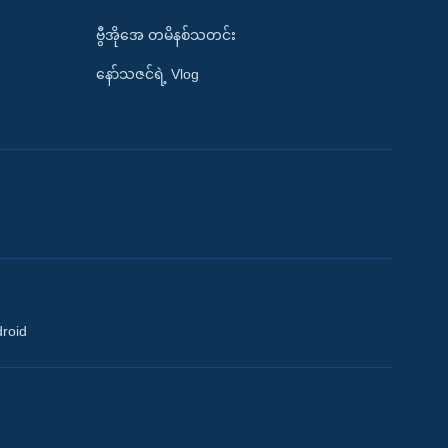
ဗွီအိုအေ တမိနစ်သတင်း
နော်သဇင်ရဲ့ Vlog
droid