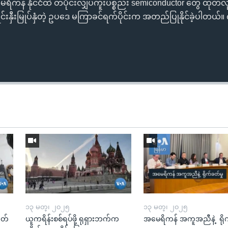
ု့ အမေရိကန် နိုင်ငံထဲ တပိုင်းလျှပ်ကူးပစ္စည်း semiconductor တွေ ထုတ်လ
ျီ ရင်းနှီးမြုပ်နှံတဲ့ ဥပဒေ မကြာခင်ရက်ပိုင်းက အတည်ပြုနိုင်ခဲ့ပါတယ်။ 
၁၃ မတ္၊ ၂၀၂၅
၁၃ မတ္၊ ၂၀၂၅
ုတ်
ယူကရိန်းစစ်ရပ်ဖို့ ရုရှားဘက်က
အမေရိကန် အကူအညီနဲ့ ရို