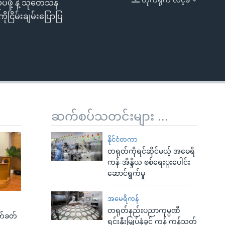
ုပ်ဖို့ နဲ့ သုတေသန
EMBED
ကိုငြိမ်းချမ်းပြောပြ
ဆက်စပ်သတင်းများ ...
နိုင်ငံတကာ
တရုတ်ကိုရင်ဆိုင်မယ့် အမေရိ
ကန်-အိန္ဒိယ စစ်ရေးပူးပေါင်း
ဆောင်ရွက်မှု
အမေရိကန်
တရုတ်နည်းပညာကုမ္ပဏီ
က်ခတ်
ရင်းနှီးမြှုပ်နှံခွင့် ကန် ကန့်သတ်