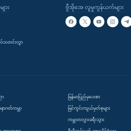
ုများ
ဗွီအိုအေ လူမှုကွန်ယက်များ
းလ်သတင်းလွှာ
ပညာ
မြန်မာပြည်မှပေးစာ
အနာဂတ်ကမ္ဘာ
မြင်ကွင်းကျယ်မှတ်စုများ
ကမ္ဘာတလွှားခရီးသွား
း အားကစား
ဒီသီတင်းပတ် အာရှနိုင်ငံရေး