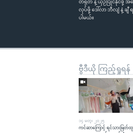
တရုတ် နဲ့ ယှဉ်ပြိုင်နိုင်ဖိ
လုပ်ဖို့ ဒေါ်လာ ဘီလျံ နဲ့ ခ
ပါမယ်။
ဗွီဒီယို ကြည့်ရှုရန်
၁၄ မတ္၊ ၂၀၂၅
ကင်ဆာကြောင့် ရင်သားဖြတ်ထ