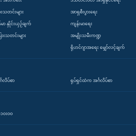
ားသတင်းများ
အာရှစီးပွားရေး
်မာ နှိုင်းယှဉ်ချက်
ကျန်းမာရေး
ပြားသတင်းများ
အမျိုးသမီးကဏ္ဍ
ရိုဟင်ဂျာအရေး မျှော်လင့်ချက်
်္ဂလိပ်စာ
ရုပ်ရှင်ထဲက အင်္ဂလိပ်စာ
၀-၁၀း၀၀