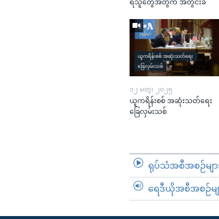
ရသူတွေအတွက် အတွင်းခံ
၁၂ မတ္၊ ၂၀၂၅
ယူကရိန်းစစ် အဆုံးသတ်ရေး
ခြေလှမ်းသစ်
ရုပ်သံအစီအစဉ်မျာ
ရေဒီယိုအစီအစဉ်မျ