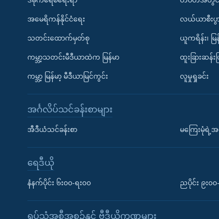
အမေရိကန်နိုင်ငံရေး
လယ်ယာစီးပွ
သတင်းထောက်မှတ်စု
ယူကရိန်း၊ မြန
ကမ္ဘာ့သတင်းမီဒီယာထဲက မြန်မာ
ထူးခြားဆန်း
ကမ္ဘာ့ မြန်မာ့ မီဒီယာမြင်ကွင်း
လူမှုရှုခင်း
အင်္ဂလိပ်သင်ခန်းစာများ
အီဒီယံသင်ခန်းစာ
မကြေးမုံရဲ့အင
ရေဒီယို
နံနက်ပိုင်း ၆း၀၀-ရး၀၀
ညပိုင်း ၉း၀
ရုပ်သံအစီအစဉ်နှင့် ဗွီဒီယိုကဏ္ဍများ