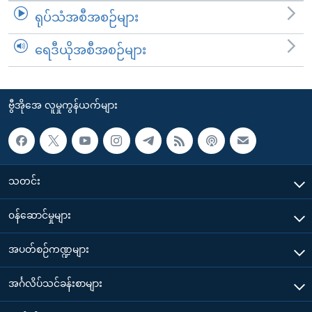
ရုပ်သံအစီအစဉ်များ
ရေဒီယိုအစီအစဉ်များ
ဗွီအိုအေ လူမှုကွန်ယက်များ
သတင်း
၀န်ဆောင်မှုများ
အပတ်စဉ်ကဏ္ဍများ
အင်္ဂလိပ်သင်ခန်းစာများ