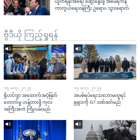
ယူကရိန်းအရေး ဆွေးနွေးဖို့ အမေရိကန်
ကာကွယ်ရေးဝန်ကြီး ဥရောပ သွားရောက်
ဗွီဒီယို ကြည့်ရှုရန်
၁၅ မတ္၊ ၂၀၂၅
၁၅ မတ္၊ ၂၀၂၅
ရိုဟင်ဂျာ အထောက်အပံ့ဖြတ်
အပစ်ရပ်ရေးသဘောမတူရင်
တောက်မှု ဟန့်တားဖို့ ကုလ
ရုရှားကို G7 ဒဏ်ခတ်မည်
အကြီးအကဲ ကြိုးပမ်းမည်