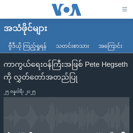
သုံး
ရ
လွယ်ကူ
အသံဖိုင်များ
မူလစာမျက်နှာ
စေ
မြန်မာ
ဗွီဒီယို ကြည့်ရှုရန်
သတင်းစာသား
အကြောင်း
သည့်
ကမ္ဘာ့သတင်းများ
Link
ကာကွယ်ရေးဝန်ကြီးအဖြစ် Pete Hegseth
ဗွီဒီယို
နိုင်ငံတကာ
များ
သတင်းလွတ်လပ်ခွင့်
အမေရိကန်
ကို လွှတ်တော်အတည်ပြု
ပင်မ
ရပ်ဝန်းတခု လမ်းတခု အလွန်
တရုတ်
အကြောင်းအရာ
၂၅ ဇန္နဝါရီ၊ ၂၀၂၅
သို့
အင်္ဂလိပ်စာလေ့လာမယ်
အစ္စရေး-ပါလက်စတိုင်း
ကျော်
အပတ်စဉ်ကဏ္ဍများ
အမေရိကန်သုံးအီဒီယံ
ကြည့်
ရေဒီယိုနှင့်ရုပ်သံ အချက်အလက်များ
မကြေးမုံရဲ့ အင်္ဂလိပ်စာ
ရေဒီယို
ရန်
No media source currently available
ပင်မ
ရေဒီယို/တီဗွီအစီအစဉ်
ရုပ်ရှင်ထဲက အင်္ဂလိပ်စာ
တီဗွီ