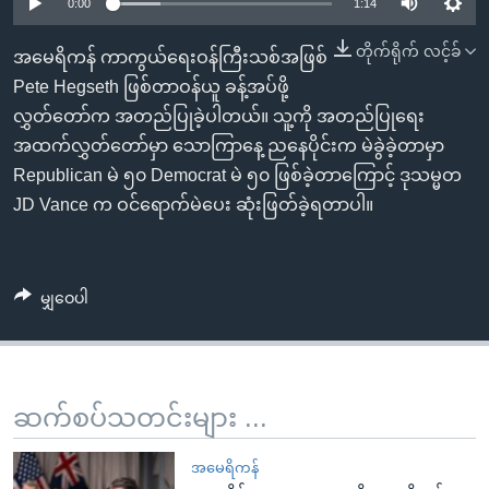
အ
0:00
1:14
သုတပဒေသာ အင်္ဂလိပ်စာ
ညွန်း
Learning English
တိုက်ရိုက် လင့်ခ်
အမေရိကန် ကာကွယ်ရေးဝန်ကြီးသစ်အဖြစ်
စာမျက်နှာ
Pete Hegseth ဖြစ်တာဝန်ယူ ခန့်အပ်ဖို့
သို့
ဗွီအိုအေ လူမှုကွန်ယက်များ
လွှတ်တော်က အတည်ပြုခဲ့ပါတယ်။ သူ့ကို အတည်ပြုရေး
ကျော်
အထက်လွှတ်တော်မှာ သောကြာနေ့ ညနေပိုင်းက မဲခွဲခဲ့တာမှာ
ကြည့်
Republican မဲ ၅၀ Democrat မဲ ၅၀ ဖြစ်ခဲ့တာကြောင့် ဒုသမ္မတ
ရန်
ဘာသာစကားများ
JD Vance က ဝင်ရောက်မဲပေး ဆုံးဖြတ်ခဲ့ရတာပါ။
ရှာဖွေ
ရန်
နေရာ
မျှဝေပါ
သို့
ကျော်
ရန်
ဆက်စပ်သတင်းများ ...
အမေရိကန်