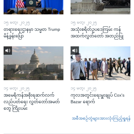
၁၅ မတ္၊ ၂၀၂၅
၁၅ မတ္၊ ၂၀၂၅
တရားရေးဌာနမှာ သမ္မတ Trump
အသုံးစရိတ်ဥပဒေကြမ်း ကန်
မိန့်ခွန်းပြော
အထက်လွှတ်တော် အတည်ပြု
၁၄ မတ္၊ ၂၀၂၅
၁၄ မတ္၊ ၂၀၂၅
အမေရိကန်အစိုးရဆက်လက်
ကုလအတွင်းရေးမှူးချုပ် Cox's
လည်ပတ်ရေး လွှတ်တော်အမတ်
Bazar ရောက်
တွေ ကြိုးပမ်း
အစီအစဉ်တွဲများအားလုံးကြည့်ရှုရန်