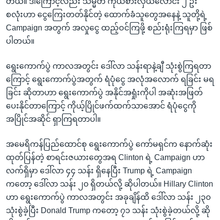
တယ်။ ဒါကြောင့်လည်း သမ္မတ ကိုယ်စားလှယ်လောင်း ၂ ဦး
စလုံးဟာ ငွေကြေးတတ်နိုင်တဲ့ ထောက်ခံသူတွေအနေနဲ့ သူတို့ရဲ့
Campaign အတွက် အလှုငွေ ထည့်ဝင်ကြဖို့ စည်းရုံးကြရမှာ ဖြစ်
ပါတယ်။
ရွေးကောက်ပွဲ ကာလအတွင်း ဒေါ်လာ သန်းရာနဲ့ချီ သုံးစွဲကြရတာ
ကြောင့် ရွေးကောက်ပွဲအတွက် ရံပုံငွေ အလုံအလောက် ရခြင်း မရ
ခြင်း ဆိုတာဟာ ရွေးကောက်ပွဲ အနိုင်အရှုံးကိုပါ အဆုံးအဖြတ်
ပေးနိုင်တာကြောင့် ကိုယ့်ပြိုင်ဖက်ထက်သာအောင် ရံပုံငွေကို
အပြိုင်အဆိုင် ရှာကြရတာပါ။
အမေရိကန်ပြည်ထောင်စု ရွေးကောက်ပွဲ ကော်မရှင်က နောက်ဆုံး
ထုတ်ပြန်တဲ့ စာရင်းဇယားတွေအရ Clinton ရဲ့ Campaign ဟာ
လက်ရှိမှာ ဒေါ်လာ ၄၄ သန်း ရှိနေပြီး Trump ရဲ့ Campaign
ကတော့ ဒေါ်လာ သန်း ၂၀ ရှိတယ်လို့ ဆိုပါတယ်။ Hillary Clinton
ဟာ ရွေးကောက်ပွဲ ကာလအတွင်း အခုချိန်ထိ ဒေါ်လာ သန်း ၂၃၀
သုံးစွဲခဲ့ပြီး Donald Trump ကတော့ ၇၁ သန်း သုံးစွဲခဲ့တယ်လို့ ဆို