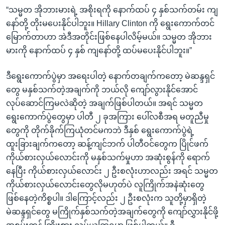
“သမ္မတ အိုဘားမားရဲ့ အစိုးရကို နောက်ထပ် ၄ နှစ်သက်တမ်း ကျ
နော်တို့ တိုးမပေးနိုင်ပါဘူး။ Hillary Clinton ကို ရွေးကောက်တင်
မြောက်တာဟာ အဲဒီအတိုင်းဖြစ်နေပါလိမ့်မယ်။ သမ္မတ အိုဘား
မားကို နောက်ထပ် ၄ နှစ် ကျနော်တို့ ထပ်မပေးနိုင်ပါဘူး။”
ဒီရွေးကောက်ပွဲမှာ အရေးပါတဲ့ နောက်တချက်ကတော့ မဲဆန္ဒရှင်
တွေ မနှစ်သက်တဲ့အချက်ကို ဘယ်လို ကျော်လွားနိုင်အောင်
လုပ်ဆောင်ကြမလဲဆိုတဲ့ အချက်ဖြစ်ပါတယ်။ အရင် သမ္မတ
ရွေးကောက်ပွဲတွေမှာ ပါတီ ၂ ခုအကြား ပေါ်လစီအရ မတူညီမှု
တွေကို တိုက်ခိုက်ကြယုံတင်မကဘဲ ဒီနှစ် ရွေးကောက်ပွဲရဲ့
ထူးခြားချက်ကတော့ ဆန့်ကျင်ဘက် ပါတီဝင်တွေက ပြိုင်ဖက်
ကိုယ်စားလှယ်လောင်းကို မနှစ်သက်မှုဟာ အဆုံးစွန်ကို ရောက်
နေပြီး ကိုယ်စားလှယ်လောင်း ၂ ဦးစလုံးဟာလည်း အရင် သမ္မတ
ကိုယ်စားလှယ်လောင်းတွေလိုမဟုတ်ပဲ လူကြိုက်အနဲဆုံးတွေ
ဖြစ်နေတဲ့ကိစ္စပါ။ ဒါကြောင့်လည်း ၂ ဦးစလုံးက သူတို့မှာရှိတဲ့
မဲဆန္ဒရှင်တွေ မကြိုက်နှစ်သက်တဲ့အချက်တွေကို ကျော်လွှားနိုင်ဖို့