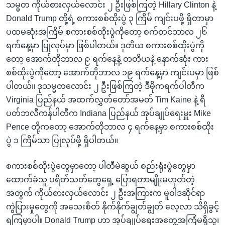
သမ္မတ ကိုယ်စားလှယ်လောင်း ၂ ဦးဖြစ်ကြတဲ့ Hillary Clinton နဲ့
Donald Trump တို့ရဲ့ စကားစစ်ထိုးပွဲ ၃ ကြိမ် ကျင်းပဖို့ ရှိတာမှာ
ပထမဆုံးအကြိမ် စကားစစ်ထိုးပွဲကိုတော့ စက်တင်ဘာလ ၂၆
ရက်နေ့မှာ ပြုလုပ်မှာ ဖြစ်ပါတယ်။ ဒုတိယ စကားစစ်ထိုးပွဲကို
တော့ အောက်တိုဘာလ ၉ ရက်နေ့နဲ့ တတိယနဲ့ နောက်ဆုံး ကား
စစ်ထိုးပွဲကိုတော့ အောက်တိုဘာလ ၁၉ ရက်နေ့မှာ ကျင်းပမှာ ဖြစ်
ပါတယ်။ ဒုသမ္မတလောင်း ၂ ဦးဖြစ်ကြတဲ့ ဒီမိုကရက်ပါတီက
Virginia ပြည်နယ် အထက်လွှတ်တော်အမတ် Tim Kaine နဲ့ ရီ
ပတ်ဘလီကန်ပါတီက Indiana ပြည်နယ် အုပ်ချုပ်ရေးမှူး Mike
Pence တို့ကတော့ အောက်တိုဘာလ ၄ ရက်နေ့မှာ စကားစစ်ထိုး
ပွဲ ၁ ကြိမ်သာ ပြုလုပ်ဖို့ ရှိပါတယ်။
စကားစစ်ထိုးပွဲတွေမှာတော့ ပါတီမဲဆွယ် စည်းရုံးပွဲတွေမှာ
ထောက်ခံသူ ပရိတ်သတ်တွေရှေ့ ပြောရတာမျိုးမဟုတ်တဲ့
အတွက် ကိုယ်စားလှယ်လောင်း ၂ ဦးအကြားက မူဝါဒဆိုင်ရာ
ကွဲပြားမှုတွေကို အသေးစိတ် နိုက်နိုက်ချွတ်ချွတ် လေ့လာ သိရှိခွင့်
ရကြမှာပါ။ Donald Trump ဟာ အုပ်ချုပ်ရေးအတွေ့အကြံမရှိသူ၊