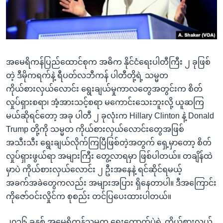
အ
သုတပဒေသာ အင်္ဂလိပ်စာ
ညွန်း
Learning English
စာမျက်နှာ
သို့
ဗွီအိုအေ လူမှုကွန်ယက်များ
ကျော်
အမေရိကန်ပြည်ထောင်စုက အဓိက နိုင်ငံရေးပါတီကြီး ၂ ခုဖြစ်
ကြည့်
တဲ့ ဒီမိုကရက်နဲ့ ရီပတ်လဘီကန် ပါတီတို့ရဲ့ သမ္မတ
ရန်
ကိုယ်စားလှယ်လောင်း ရွေးချယ်မှုကာလတွေအတွင်းက စိတ်
ဘာသာစကားများ
ရှာဖွေ
လှုပ်ရှားစရာ၊ အံ့အားသင့်စရာ မကောင်းသေးဘူးလို့ ယူဆကြ
ရန်
မယ်ဆိုရင်တော့ အခု ပါတီ ၂ ခုလုံးက Hillary Clinton နဲ့ Donald
နေရာ
Trump တို့ကို သမ္မတ ကိုယ်စားလှယ်လောင်းတွေအဖြစ်
သို့
အသီးသီး ရွေးချယ်လိုက်ကြပြီဖြစ်တဲ့အတွက် ရှေ့မှာတော့ စိတ်
ကျော်
လှုပ်ရှားဖွယ်ရာ အများကြီး တွေ့လာရမှာ ဖြစ်ပါတယ်။ တချိန်ထဲ
ရန်
မှာပဲ ကိုယ်စားလှယ်လောင်း ၂ ဦးအနေနဲ့ ရင်ဆိုင်ရမယ့်
အခက်အခဲတွေကလည်း အများအပြား ရှိနေတာပါ။ ဒီအကြောင်း
ကိုဇော်ဝင်းလှိုင်က စုစည်း တင်ပြပေးထားပါတယ်။
၂၀၁၆ ခုနှစ် အမေရိကန်သမ္မတ ရွေးကောက်ပွဲရဲ့ ကိုယ်စားလှယ်