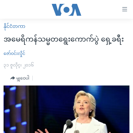
သုံး
ရ
လွယ်ကူ
နိုင်ငံတကာ
မူလစာမျက်နှာ
စေ
အမေရိကန်သမ္မတရွေးကောက်ပွဲ ရှေ့ခရီး
မြန်မာ
သည့်
ကမ္ဘာ့သတင်းများ
ဇော်ဝင်းလှိုင်
Link
ဗွီဒီယို
နိုင်ငံတကာ
၃၁ ဇူလိုင္၊ ၂၀၁၆
များ
သတင်းလွတ်လပ်ခွင့်
အမေရိကန်
မျှဝေပါ
ပင်မ
ရပ်ဝန်းတခု လမ်းတခု အလွန်
တရုတ်
အကြောင်းအရာ
သို့
အင်္ဂလိပ်စာလေ့လာမယ်
အစ္စရေး-ပါလက်စတိုင်း
ကျော်
အပတ်စဉ်ကဏ္ဍများ
အမေရိကန်သုံးအီဒီယံ
ကြည့်
ရေဒီယိုနှင့်ရုပ်သံ အချက်အလက်များ
မကြေးမုံရဲ့ အင်္ဂလိပ်စာ
ရေဒီယို
ရန်
ပင်မ
ရေဒီယို/တီဗွီအစီအစဉ်
ရုပ်ရှင်ထဲက အင်္ဂလိပ်စာ
တီဗွီ