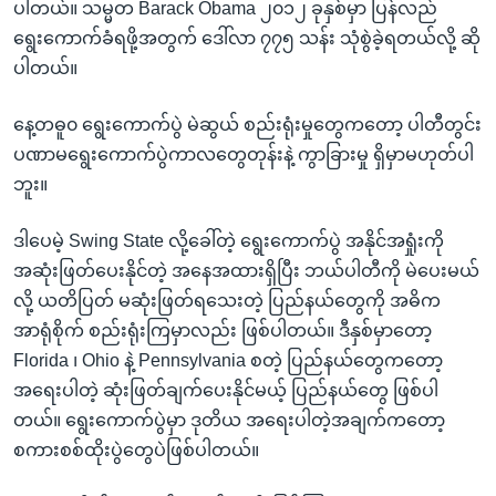
ပါတယ်။ သမ္မတ Barack Obama ၂၀၁၂ ခုနှစ်မှာ ပြန်လည်
ရွေးကောက်ခံရဖို့အတွက် ဒေါ်လာ ၇၇၅ သန်း သုံစွဲခဲ့ရတယ်လို့ ဆို
ပါတယ်။
နေ့တဓူ၀ ရွေးကောက်ပွဲ မဲဆွယ် စည်းရုံးမှုတွေကတော့ ပါတီတွင်း
ပဏာမရွေးကောက်ပွဲကာလတွေတုန်းနဲ့ ကွာခြားမှု ရှိမှာမဟုတ်ပါ
ဘူး။
ဒါပေမဲ့ Swing State လို့ခေါ်တဲ့ ရွေးကောက်ပွဲ အနိုင်အရှုံးကို
အဆုံးဖြတ်ပေးနိုင်တဲ့ အနေအထားရှိပြီး ဘယ်ပါတီကို မဲပေးမယ်
လို့ ယတိပြတ် မဆုံးဖြတ်ရသေးတဲ့ ပြည်နယ်တွေကို အဓိက
အာရုံစိုက် စည်းရုံးကြမှာလည်း ဖြစ်ပါတယ်။ ဒီနှစ်မှာတော့
Florida ၊ Ohio နဲ့ Pennsylvania စတဲ့ ပြည်နယ်တွေကတော့
အရေးပါတဲ့ ဆုံးဖြတ်ချက်ပေးနိုင်မယ့် ပြည်နယ်တွေ ဖြစ်ပါ
တယ်။ ရွေးကောက်ပွဲမှာ ဒုတိယ အရေးပါတဲ့အချက်ကတော့
စကားစစ်ထိုးပွဲတွေပဲဖြစ်ပါတယ်။