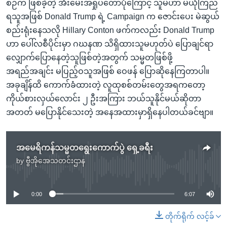
စဉ်က ဖြစ်ခဲ့တဲ့ အီးမေးအရှုပ်တော်ပုံကြောင့် သူမဟာ မယုံကြည်
ရသူအဖြစ် Donald Trump ရဲ့ Campaign က ဇောင်းပေး မဲဆွယ်
စည်းရုံးနေသလို Hillary Conton ဖက်ကလည်း Donald Trump
ဟာ ပေါ်လစီပိုင်းမှာ ဂဃနဏ သိရှိထားသူမဟုတ်ပဲ ပြောချင်ရာ
လျှောက်ပြောနေတဲ့သူဖြစ်တဲ့အတွက် သမ္မတဖြစ်ဖို့
အရည်အချင်း မပြည့်ဝသူအဖြစ် ဝေဖန် ပြောဆိုနေကြတာပါ။
အခုချိန်ထိ ကောက်ခံထားတဲ့ လူထုစစ်တမ်းတွေအရကတော့
ကိုယ်စားလှယ်လောင်း ၂ ဦးအကြား ဘယ်သူနိုင်မယ်ဆိုတာ
အတတ် မပြောနိုင်သေးတဲ့ အနေအထားမှာရှိနေပါတယ်ခင်ဗျာ။
အမေရိကန်သမ္မတရွေးကောက်ပွဲ ရှေ့ခရီး
by
ဗွီအိုအေသတင်းဌာန
No media source currently available
0:00
6:07
တိုက်ရိုက် လင့်ခ်