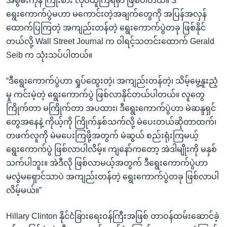
အစွမ်းကုန် ကြိုးစား လုပ်ယူကြရမှာ ဖြစ်ပါတယ်။ ဒီ
ရွေးကောက်ပွဲမဟာ မကောင်းတဲ့အချက်တွေကို အပြန်အလှန်
ထောက်ပြကြတဲ့ အကျည်းတန်တဲ့ ရွေးကောက်ပွဲတခု ဖြစ်နိုင်
တယ်လို့ Wall Street Journal က ဝါရင့်သတင်းထောက် Gerald
Seib က သုံးသပ်ပါတယ်။
“ဒီရွေးကောက်ပွဲဟာ ရှုပ်ထွေးတဲ့၊ အကျည်းတန်တဲ့၊ သိမ့်မွေ့နူးညံ့
မှု ကင်းမဲ့တဲ့ ရွေးကောက်ပွဲ ဖြစ်လာနိုင်တယ်ပါတယ်။ လူတွေ
ကြိုက်တာ မကြိုက်တာ အပထား၊ ဒီရွေးကောက်ပွဲဟာ မဲဆန္ဒရှင်
တွေအနေနဲ့ ကိုယ့်ကို ကြိုက်နှစ်သက်လို့ မဲပေးတယ်ဆိုတာထက်၊
တဖက်လူကို မဲမပေးကြဖို့အတွက် မဲဆွယ် စည်းရုံးကြမယ့်
ရွေးကောက်ပွဲ ဖြစ်လာပါလိမ့်။ ကျနော်ကတော့ အဲဒါမျိုးကို မနှစ်
သက်ပါဘူး။ အဲဒီလို ဖြစ်လာမယ့်အတွက် ဒီရွေးကောက်ပွဲဟာ
မလွဲမရှောင်သာပဲ အကျည်းတန်တဲ့ ရွေးကောက်ပွဲတခု ဖြစ်လာပါ
လိမ့်မယ်။”
Hillary Clinton နိုင်ငံခြားရေးဝန်ကြီးအဖြစ် တာဝန်ထမ်းဆောင်ခဲ့