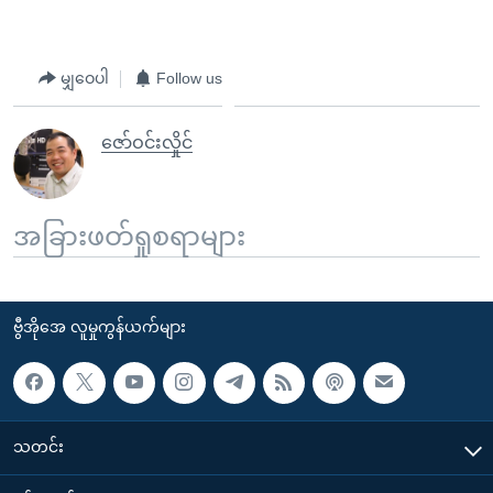
မျှဝေပါ
Follow us
ဇော်ဝင်းလှိုင်
အခြားဖတ်ရှုစရာများ
ဗွီအိုအေ လူမှုကွန်ယက်များ
သတင်း