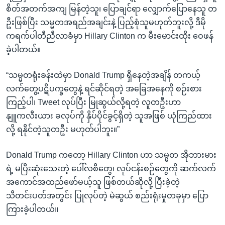
စိတ်အတက်အကျ မြန်တဲ့သူ၊ ပြောချင်ရာ လျှောက်ပြောနေသူ တ
ဦးဖြစ်ပြီး သမ္မတအရည်အချင်းနဲ့ ပြည့်စုံသူမဟုတ်ဘူးလို့ ဒီမို
ကရက်ပါတီညီလာခံမှာ Hillary Clinton က မီးမောင်းထိုး ဝေဖန်
ခဲ့ပါတယ်။
“သမ္မတရုံးခန်းထဲမှာ Donald Trump ရှိနေတဲ့အချိန် တကယ့်
လက်တွေ့ပဋိပက္ခတွေနဲ့ ရင်ဆိုင်ရတဲ့ အခြေအနေကို စဉ်းစား
ကြည့်ပါ၊ Tweet လုပ်ပြီး မြုဆွယ်လို့ရတဲ့ လူတဦးဟာ
နျူကလီးယား ခလုပ်ကို နှိပ်ပိုင်ခွင့်ရှိတဲ့ သူအဖြစ် ယုံကြည်ထား
လို့ ရနိုင်တဲ့သူတဦး မဟုတ်ပါဘူး။”
Donald Trump ကတော့ Hillary Clinton ဟာ သမ္မတ အိုဘားမား
ရဲ့ မပြီးဆုံးသေးတဲ့ ပေါ်လစီတွေ၊ လုပ်ငန်းစဉ်တွေကို ဆက်လက်
အကောင်အထည်ဖော်မယ့်သူ ဖြစ်တယ်ဆိုလို့ ပြီးခဲ့တဲ့
သီတင်းပတ်အတွင်း ပြုလုပ်တဲ့ မဲဆွယ် စည်းရုံးမှုတခုမှာ ပြော
ကြားခဲ့ပါတယ်။