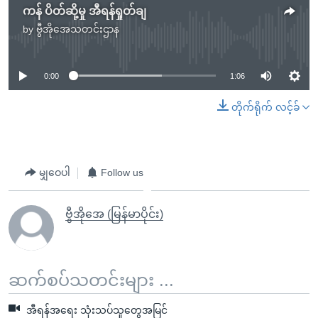
ကန် ပိတ်ဆို့မှု အီရန်ရှုတ်ချ
by
ဗွီအိုအေသတင်းဌာန
No media source currently available
0:00
1:06
တိုက်ရိုက် လင့်ခ်
မျှဝေပါ
Follow us
ဗွီအိုအေ (မြန်မာပိုင်း)
ဆက်စပ်သတင်းများ ...
အီရန်အရေး သုံးသပ်သူတွေအမြင်