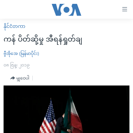
သုံး
ရ
လွယ်ကူ
နိုင်ငံတကာ
မူလစာမျက်နှာ
စေ
ကန် ပိတ်ဆို့မှု အီရန်ရှုတ်ချ
မြန်မာ
သည့်
ကမ္ဘာ့သတင်းများ
ဗွီအိုအေ (မြန်မာပိုင်း)
Link
ဗွီဒီယို
နိုင်ငံတကာ
၀၈ ဇြန္၊ ၂၀၁၉
များ
သတင်းလွတ်လပ်ခွင့်
အမေရိကန်
မျှဝေပါ
ပင်မ
ရပ်ဝန်းတခု လမ်းတခု အလွန်
တရုတ်
အကြောင်းအရာ
သို့
အင်္ဂလိပ်စာလေ့လာမယ်
အစ္စရေး-ပါလက်စတိုင်း
ကျော်
အပတ်စဉ်ကဏ္ဍများ
အမေရိကန်သုံးအီဒီယံ
ကြည့်
ရေဒီယိုနှင့်ရုပ်သံ အချက်အလက်များ
မကြေးမုံရဲ့ အင်္ဂလိပ်စာ
ရေဒီယို
ရန်
ပင်မ
ရေဒီယို/တီဗွီအစီအစဉ်
ရုပ်ရှင်ထဲက အင်္ဂလိပ်စာ
တီဗွီ