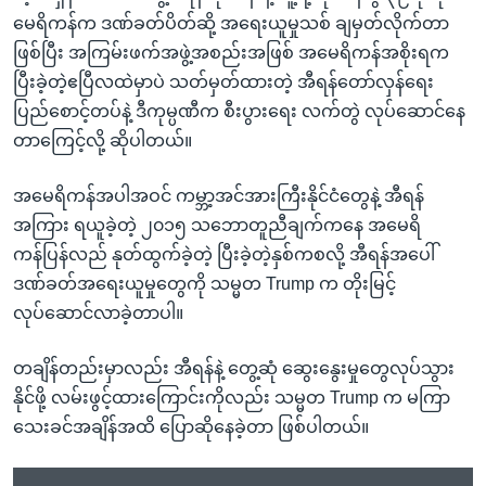
မေရိကန်က ဒဏ်ခတ်ပိတ်ဆို့ အရေးယူမှုသစ် ချမှတ်လိုက်တာ
ဖြစ်ပြီး အကြမ်းဖက်အဖွဲ့အစည်းအဖြစ် အမေရိကန်အစိုးရက
ပြီးခဲ့တဲ့ဧပြီလထဲမှာပဲ သတ်မှတ်ထားတဲ့ အီရန်တော်လှန်ရေး
ပြည်စောင့်တပ်နဲ့ ဒီကုမ္ပဏီက စီးပွားရေး လက်တွဲ လုပ်ဆောင်နေ
တာကြေင့်လို့ ဆိုပါတယ်။
အမေရိကန်အပါအဝင် ကမ္ဘာ့အင်အားကြီးနိုင်ငံတွေနဲ့ အီရန်
အကြား ရယူခဲ့တဲ့ ၂၀၁၅ သဘောတူညီချက်ကနေ အမေရိ
ကန်ပြန်လည် နုတ်ထွက်ခဲ့တဲ့ ပြီးခဲ့တဲ့နှစ်ကစလို့ အီရန်အပေါ်
ဒဏ်ခတ်အရေးယူမှုတွေကို သမ္မတ Trump က တိုးမြင့်
လုပ်ဆောင်လာခဲ့တာပါ။
တချိန်တည်းမှာလည်း အီရန်နဲ့ တွေ့ဆုံ ဆွေးနွေးမှုတွေလုပ်သွား
နိုင်ဖို့ လမ်းဖွင့်ထားကြောင်းကိုလည်း သမ္မတ Trump က မကြာ
သေးခင်အချိန်အထိ ပြောဆိုနေခဲ့တာ ဖြစ်ပါတယ်။