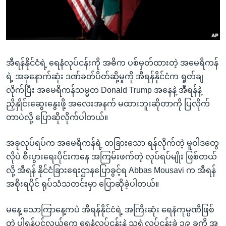
အ
သုတပဒေသာ အင်္ဂလိပ်စာ
ညွန်း
Learning English
စာမျက်နှာ
သို့
ဗွီအိုအေ လူမှုကွန်ယက်များ
ကျော်
အီရန်နိုင်ငံရဲ့ ရေနံလုပ်ငန်းကို အဓိက ပစ်မှတ်ထားတဲ့ အမေရိကန်
ကြည့်
ရဲ့ အခုနောက်ဆုံး ဒဏ်ခတ်ပိတ်ဆို့မှုကို အီရန်နိုင်ငံက ရှုတ်ချ
ရန်
လိုက်ပြီး အမေရိကန်သမ္မတ Donald Trump အနေနဲ့ အီရန်နဲ့
ဘာသာစကားများ
ရှာဖွေ
ညှိနှိုင်းဆွေးနွေးဖို့ အလေးအနက် မထားဘူးဆိုတာကို ပြလိုက်
ရန်
တာပဲလို့ ပြောဆိုလိုက်ပါတယ်။
နေရာ
သို့
အခုလုပ်ရပ်က အမေရိကန်ရဲ့ တခြားသော ရန်လိုက်တဲ့ မူဝါဒတွေ
ကျော်
လိုပဲ စီးပွားရေးပိုင်းကနေ အကြမ်းဖက်တဲ့ လုပ်ရပ်မျိုး ဖြစ်တယ်
ရန်
လို့ အီရန် နိုင်ငံခြားရေးဌာနပြောခွင့်ရ Abbas Mousavi က အီရန်
အစိုးရပိုင် ရုပ်သံသတင်းမှာ ပြောဆိုခဲ့ပါတယ်။
မနေ့ သောကြာနေ့ကပဲ အီရန်နိုင်ငံရဲ့ အကြီးဆုံး ရေနံကုမ္ပဏီဖြစ်
တဲ့ ပါရှန်ပင်လယ်ကွေ့ ရေနံလုပ်ငန်းနဲ့ သူ့ရဲ့လုပ်ငန်းခွဲ ၃၉ ခုကို အ