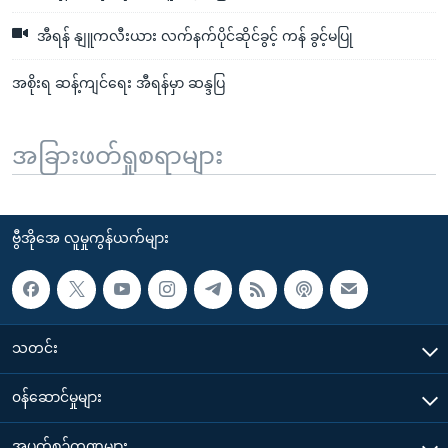
အီရန် နျူကလီးယား လက်နက်ပိုင်ဆိုင်ခွင့် ကန် ခွင့်မပြု
အစိုးရ ဆန့်ကျင်ရေး အီရန်မှာ ဆန္ဒပြ
အခြားဖတ်ရှုစရာများ
ဗွီအိုအေ လူမှုကွန်ယက်များ
သတင်း
၀န်ဆောင်မှုများ
အပတ်စဉ်ကဏ္ဍများ