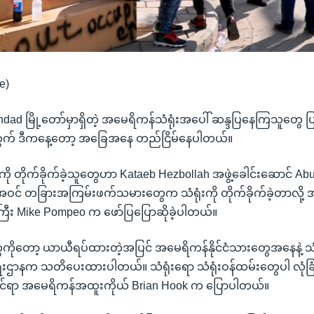
e)
ghdad မြို့တော်မှာရှိတဲ့ အမေရိကန်သံရုံးအပေါ် ဆန္ဒပြနေကြသူတွေ 
တွက် ဒီကနေ့တော့ အခြေအနေ တည်ငြိမ်နေပါတယ်။
ို တိုက်ခိုက်ခဲ့သူတွေဟာ Kataeb Hezbollah အဖွဲ့ခေါင်းဆောင် Ab
င် တခြားအကြမ်းဖက်သမားတွေက သံရုံးကို တိုက်ခိုက်ခဲ့တာလို့
န်ကြီး Mike Pompeo က ဖော်ပြပြောဆိုခဲ့ပါတယ်။
တွေကိုတော့ ယာယီရပ်ထားတဲ့အပြင် အမေရိကန်နိုင်ငံသားတွေအနေနဲ့ သံ
ြားရေးဌာနက သတိပေးထားပါတယ်။ သံရုံးရော သံရုံးဝန်ထမ်းတွေပါ လုံခြ
ဆိုင်ရာ အမေရိကန်အထူးကိုယ် Brian Hook က ပြောပါတယ်။