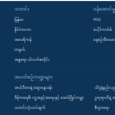
သတင်း
၀န်ဆောင်မှ
မြန်မာ
RSS
နိုင်ငံတကာ
ပေါ့ဒ်ကတ်စ်
အမေရိကန်
နေ့စဉ်အီးမေ
တရုတ်
အစ္စရေး-ပါလက်စတိုင်း
အပတ်စဉ်ကဏ္ဍများ
အယ်ဒီတာနဲ့ ဆွေးနွေးခန်း
သိပ္ပံနဲ့နည်း
ဒီမိုကရေစီ၊ လူ့အခွင့်အရေးနှင့် ခေတ်ပြိုင်ကမ္ဘာ
ဥတုရာသီနဲ့ 
သတင်းသုံးသပ်ချက်
စီးပွားရေး