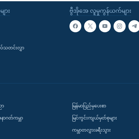
ုများ
ဗွီအိုအေ လူမှုကွန်ယက်များ
းလ်သတင်းလွှာ
ပညာ
မြန်မာပြည်မှပေးစာ
အနာဂတ်ကမ္ဘာ
မြင်ကွင်းကျယ်မှတ်စုများ
ကမ္ဘာတလွှားခရီးသွား