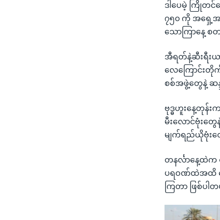
ဒါပေမဲ့ ကြိုတင်
၇၅၀ ကို အရှေ့အ
သောကြာနေ့ စတင်မယ
အီရတ်နဲ့ဆီးရီးယ
လေကြောင်းတိုက်
စစ်အဖွဲ့တွေနဲ့ ဆ
ဗုဒ္ဓဟူးနေ့တုန်
မီးလောင်ဗုံးတွေန
မျက်ရည်ယိုဗုံး
တနင်္လာနေ့ထဲက စ
ပရဝဏ်ထဲအထိ ရော
ကြတာ ဖြစ်ပါတ