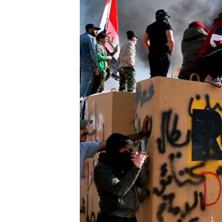
သုတပဒေသာ အင်္ဂလိပ်စာ
အ
ညွန်း
စာမျက်နှာ
သို့
ကျော်
ကြည့်
ရန်
ရှာဖွေ
ရန်
နေရာ
သို့
ကျော်
ရန်