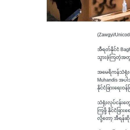
(Zawgyi/Unicod
အီရတ်နိုင်ငံ Ba
သွားခဲ့ကြတဲ့အ
အမေရိကန်သံရုံးက
Muhandis အပါအဝ
နိုင်ငံခြားရေးဝ
သံရုံးလုပ်ငန်း
ကြဖို့ နိုင်ငံခ
လို့တော့ အီရန်