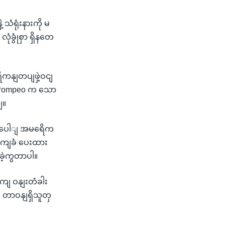
ံရုံးနားကို မ
ံခွုံစှာ ရှိနတေ
ိကနျတပျဖှဲ့ဝငျ
း Pompeo က သော
ျ။
ု့အပေါျ အမရေိက
ာကျခံ ပေးထား
းခဲ့ကွတာပါ။
ကျ ဝနျးတံခါး
ေး တာဝနျရှိသူတှ