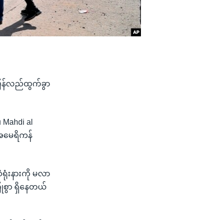
ပြန်လည်ထွက်ခွာ
u Mahdi al
 အမေရိကန်
ရုံးနားကို မလာ
ုံစွာ ရှိနေတယ်