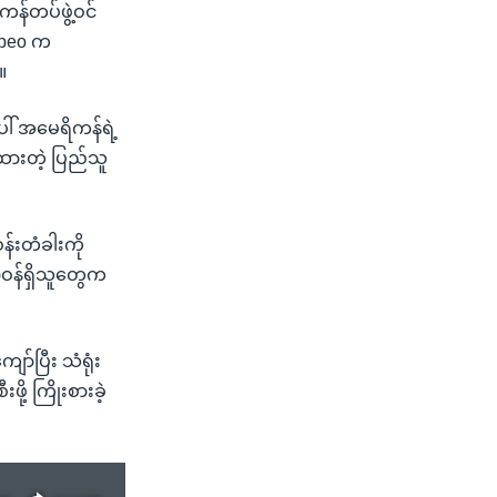
န်တပ်ဖွဲ့ဝင်
mpeo က
။
ေါ် အမေရိကန်ရဲ့
ထားတဲ့ ပြည်သူ
န်းတံခါးကို
တာဝန်ရှိသူတွေက
ာ်ပြီး သံရုံး
့ ကြိုးစားခဲ့