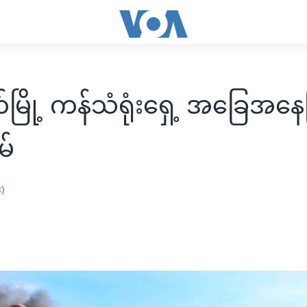
မြို့ ကန်သံရုံးရှေ့ အခြေအနေ
မ်
း)