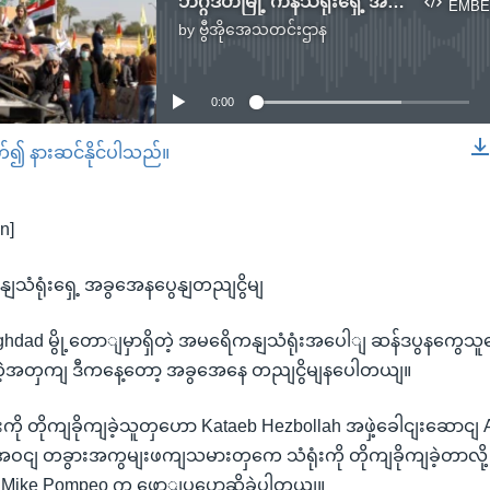
ဘဂ္ဂဒတ်မြို့ ကန်သံရုံးရှေ့ အခြေအနေပြန်တည်ငြိမ်
EMBE
by
ဗွီအိုအေသတင်းဌာန
No media source currently available
0:00
တ်၍ နားဆင်နိုင်ပါသည်။
EMBED
n]
နျသံရုံးရှေ့ အခွအေနပွေနျတညျငွိမျ
aghdad မွို့တောျမှာရှိတဲ့ အမရေိကနျသံရုံးအပေါျ ဆန်ဒပွနကွေသ
ွတဲ့အတှကျ ဒီကနေ့တော့ အခွအေနေ တညျငွိမျနပေါတယျ။
ကို တိုကျခိုကျခဲ့သူတှဟော Kataeb Hezbollah အဖှဲ့ခေါငျးဆောငျ 
ငျ တခွားအကွမျးဖကျသမားတှကေ သံရုံးကို တိုကျခိုကျခဲ့တာလို့
ီး Mike Pompeo က ဖောျပွပွောဆိုခဲ့ပါတယျ။