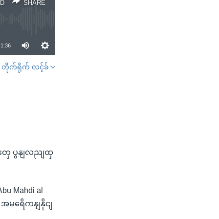
D
SHARE
1:36
တိုက်ရိုက် လင့်ခ်
SHARE
ူတှေ ပွနျလညျထှ
Abu Mahdi al
 အမရေိကနျနိုငျ