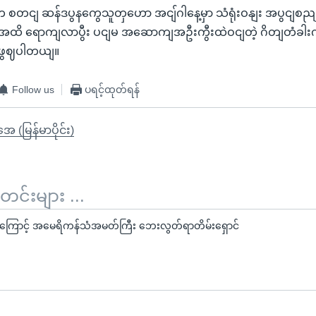
စတငျ ဆန်ဒပွနကွေသူတှဟော အငျ်ဂါနေ့မှာ သံရုံးဝနျး အပွငျစညျး
အထိ ရောကျလာပွီး ပငျမ အဆောကျအဦးကွီးထဲဝငျတဲ့ ဂိတျတံခါးကို
ာ ဖွဈပါတယျ။
Follow us
ပရင့်ထုတ်ရန်
ုအေ (မြန်မာပိုင်း)
်းများ ...
ွေကြောင့် အမေရိကန်သံအမတ်ကြီး ဘေးလွတ်ရာတိမ်းရှောင်