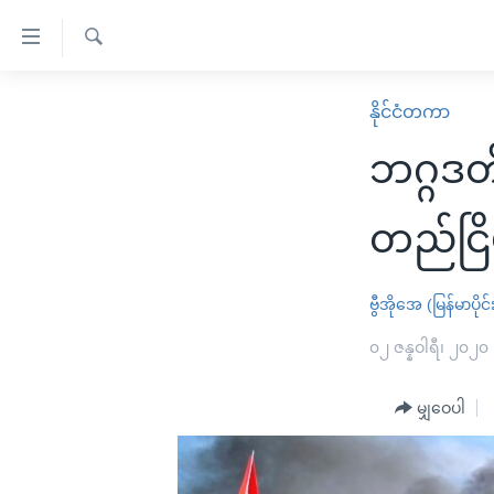
သုံး
ရ
ရှာဖွေ
လွယ်ကူ
မူလစာမျက်နှာ
နိုင်ငံတကာ
ရ
စေ
မြန်မာ
လာ
ဘဂ္ဂဒတ်
သည့်
ဒ်
ကမ္ဘာ့သတင်းများ
Link
ဗွီဒီယို
နိုင်ငံတကာ
တည်ငြိ
များ
သတင်းလွတ်လပ်ခွင့်
အမေရိကန်
ပင်မ
ရပ်ဝန်းတခု လမ်းတခု အလွန်
တရုတ်
ဗွီအိုအေ (မြန်မာပိုင်
အကြောင်းအရာ
အင်္ဂလိပ်စာလေ့လာမယ်
အစ္စရေး-ပါလက်စတိုင်း
၀၂ ဇန္နဝါရီ၊ ၂၀၂၀
သို့
အပတ်စဉ်ကဏ္ဍများ
အမေရိကန်သုံးအီဒီယံ
ကျော်
မျှဝေပါ
ကြည့်
ရေဒီယိုနှင့်ရုပ်သံ အချက်အလက်များ
မကြေးမုံရဲ့ အင်္ဂလိပ်စာ
ရေဒီယို
ရန်
ရေဒီယို/တီဗွီအစီအစဉ်
ရုပ်ရှင်ထဲက အင်္ဂလိပ်စာ
တီဗွီ
ပင်မ