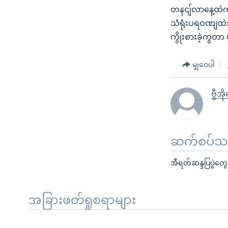
တနငျ်လာနေ့ထဲက 
သံရုံးပရဝဏျထဲ
ကွိုးစားခဲ့ကွတ
မျှဝေပါ
ဗွီအိ
ဆက်စပ်သတင
အီရတ်ဆန္ဒပြပွဲတ
အခြားဖတ်ရှုစရာများ