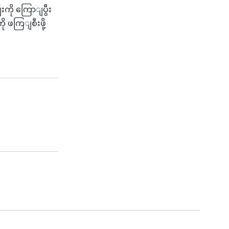
ကို ကြောျပွီး
 ဖကြျစီးဖို့