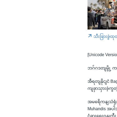
သီးခြားခွဲထု
[Unicode Versio
ဘဂ်ဂဒတျမွို့ က
အီရတျနိုငျငံ B
ကျခှာသှားခဲ့က
အမရေိကနျသံရုံး
Muhandis အပါအဝ
ငံခွားရေးဝနျကွ