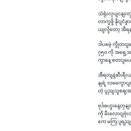
သံရုံးလုပျငနျး
လာကွဖို့ နိုငျင
ယျလို့တော့ အီ
ဒါပမေဲ့ ကွိုတင
၇၅၀ ကို အရှေ့
ကွာနေ့ စတငျမယ့ျ
အီရတျနဲ့ဆီးရီး
နျရဲ့ လကွေောင
တဲ့ ပွညျသူစဈအဖှဲ
ဗုဒ်ဓဟူးနေ့တု
ကို မီးလောငျဗုံး
ကေ မကြျရညျယို