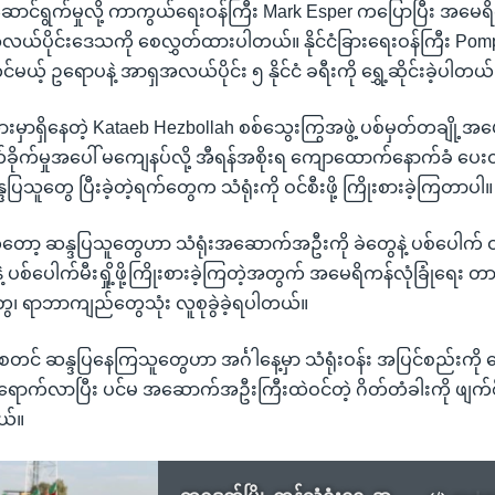
ဆောင်ရွက်မှုလို့ ကာကွယ်ရေးဝန်ကြီး Mark Esper ကပြောပြီး အမေရိက
လယ်ပိုင်းဒေသကို စေလွှတ်ထားပါတယ်။ နိုင်ငံခြားရေးဝန်ကြီး Po
့် ဥရောပနဲ့ အာရှအလယ်ပိုင်း ၅ နိုင်ငံ ခရီးကို ရွှေ့ဆိုင်းခဲ့ပါတယ်
ားမှာရှိနေတဲ့ Kataeb Hezbollah စစ်သွေးကြွအဖွဲ့ ပစ်မှတ်တချို့အပ
ခိုက်မှုအပေါ် မကျေနပ်လို့ အီရန်အစိုးရ ကျောထောက်နောက်ခံ ပေး
န္ဒပြသူတွေ ပြီးခဲ့တဲ့ရက်တွေက သံရုံးကို ဝင်စီးဖို့ ကြိုးစားခဲ့ကြတာပါ။
းကတော့ ဆန္ဒပြသူတွေဟာ သံရုံးအဆောက်အဦးကို ခဲတွေနဲ့ ပစ်ပေါက် ဝ
ဲ့ ပစ်ပေါက်မီးရှို့ဖို့ကြိုးစားခဲ့ကြတဲ့အတွက် အမေရိကန်လုံခြုံရေး 
တွေ၊ ရာဘာကျည်တွေသုံး လူစုခွဲခဲ့ရပါတယ်။
တင် ဆန္ဒပြနေကြသူတွေဟာ အင်္ဂါနေ့မှာ သံရုံးဝန်း အပြင်စည်းကို ကျေ
က်လာပြီး ပင်မ အဆောက်အဦးကြီးထဲဝင်တဲ့ ဂိတ်တံခါးကို ဖျက်စီးဖို
ယ်။