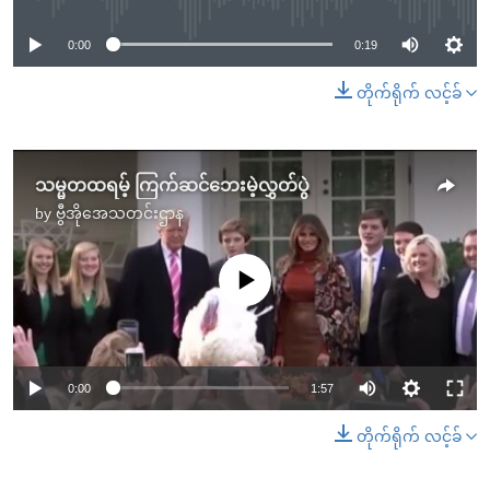
0:00
0:19
တိုက်ရိုက် လင့်ခ်
သမ္မတထရမ့် ကြက်ဆင်ဘေးမဲ့လွှတ်ပွဲ
by
ဗွီအိုအေသတင်းဌာန
No media source currently available
0:00
1:57
တိုက်ရိုက် လင့်ခ်