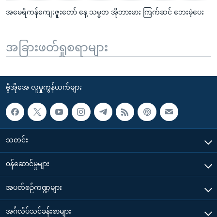
အမေရိကန်ကျေးဇူးတော် နေ့ သမ္မတ အိုဘားမား ကြက်ဆင် ဘေးမဲ့ပေး
အခြားဖတ်ရှုစရာများ
ဗွီအိုအေ လူမှုကွန်ယက်များ
သတင်း
၀န်ဆောင်မှုများ
အပတ်စဉ်ကဏ္ဍများ
အင်္ဂလိပ်သင်ခန်းစာများ