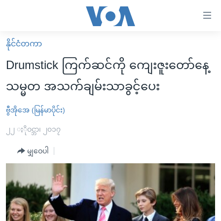
သုံး
ရ
လွယ်ကူ
နိုင်ငံတကာ
မူလစာမျက်နှာ
စေ
Drumstick ကြက်ဆင်ကို ကျေးဇူးတော်နေ့
မြန်မာ
သည့်
သမ္မတ အသက်ချမ်းသာခွင့်ပေး
ကမ္ဘာ့သတင်းများ
Link
ဗွီဒီယို
နိုင်ငံတကာ
ဗွီအိုအေ (မြန်မာပိုင်း)
များ
သတင်းလွတ်လပ်ခွင့်
အမေရိကန်
၂၂ ႏိုဝင္ဘာ၊ ၂၀၁၇
ပင်မ
ရပ်ဝန်းတခု လမ်းတခု အလွန်
တရုတ်
အကြောင်းအရာ
မျှဝေပါ
သို့
အင်္ဂလိပ်စာလေ့လာမယ်
အစ္စရေး-ပါလက်စတိုင်း
ကျော်
အပတ်စဉ်ကဏ္ဍများ
အမေရိကန်သုံးအီဒီယံ
ကြည့်
ရေဒီယိုနှင့်ရုပ်သံ အချက်အလက်များ
မကြေးမုံရဲ့ အင်္ဂလိပ်စာ
ရေဒီယို
ရန်
ပင်မ
ရေဒီယို/တီဗွီအစီအစဉ်
ရုပ်ရှင်ထဲက အင်္ဂလိပ်စာ
တီဗွီ