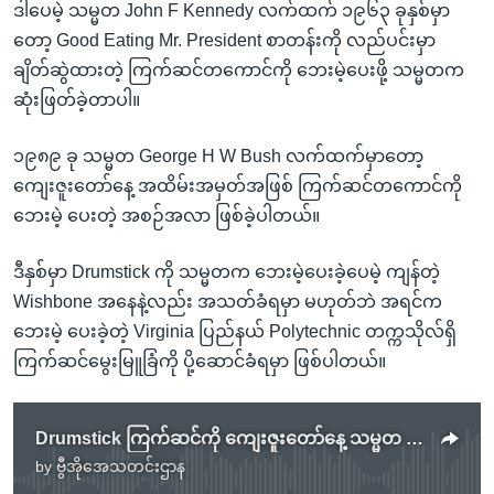
ဒါပေမဲ့ သမ္မတ John F Kennedy လက်ထက် ၁၉၆၃ ခုနှစ်မှာ
တော့ Good Eating Mr. President စာတန်းကို လည်ပင်းမှာ
ချိတ်ဆွဲထားတဲ့ ကြက်ဆင်တကောင်ကို ဘေးမဲ့ပေးဖို့ သမ္မတက
ဆုံးဖြတ်ခဲ့တာပါ။
၁၉၈၉ ခု သမ္မတ George H W Bush လက်ထက်မှာတော့
ကျေးဇူးတော်နေ့ အထိမ်းအမှတ်အဖြစ် ကြက်ဆင်တကောင်ကို
ဘေးမဲ့ ပေးတဲ့ အစဉ်အလာ ဖြစ်ခဲ့ပါတယ်။
ဒီနှစ်မှာ Drumstick ကို သမ္မတက ဘေးမဲ့ပေးခဲ့ပေမဲ့ ကျန်တဲ့
Wishbone အနေနဲ့လည်း အသတ်ခံရမှာ မဟုတ်ဘဲ အရင်က
ဘေးမဲ့ ပေးခဲ့တဲ့ Virginia ပြည်နယ် Polytechnic တက္ကသိုလ်ရှိ
ကြက်ဆင်မွေးမြူခြံကို ပို့ဆောင်ခံရမှာ ဖြစ်ပါတယ်။
Drumstick ကြက်ဆင်ကို ကျေးဇူးတော်နေ့ သမ္မတ အသက်ချမ်းသာခွင့်ပေး
by
ဗွီအိုအေသတင်းဌာန
No media source currently available