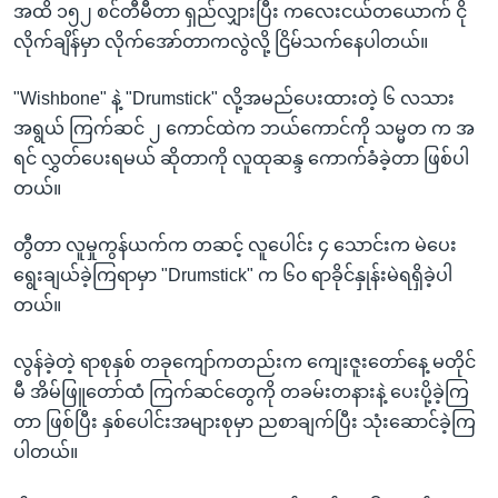
အထိ ၁၅၂ စင်တီမီတာ ရှည်လျှားပြီး ကလေးငယ်တယောက် ငို
လိုက်ချိန်မှာ လိုက်အော်တာကလွဲလို့ ငြိမ်သက်နေပါတယ်။
"Wishbone" နဲ့ "Drumstick" လို့အမည်ပေးထားတဲ့ ၆ လသား
အရွယ် ကြက်ဆင် ၂ ကောင်ထဲက ဘယ်ကောင်ကို သမ္မတ က အ
ရင် လွှတ်ပေးရမယ် ဆိုတာကို လူထုဆန္ဒ ကောက်ခံခဲ့တာ ဖြစ်ပါ
တယ်။
တွီတာ လူမှုကွန်ယက်က တဆင့် လူပေါင်း ၄ သောင်းက မဲပေး
ရွေးချယ်ခဲ့ကြရာမှာ "Drumstick" က ၆၀ ရာခိုင်နှုန်းမဲရရှိခဲ့ပါ
တယ်။
လွန်ခဲ့တဲ့ ရာစုနှစ် တခုကျော်ကတည်းက ကျေးဇူးတော်နေ့ မတိုင်
မီ အိမ်ဖြူတော်ထံ ကြက်ဆင်တွေကို တခမ်းတနားနဲ့ ပေးပို့ခဲ့ကြ
တာ ဖြစ်ပြီး နှစ်ပေါင်းအများစုမှာ ညစာချက်ပြီး သုံးဆောင်ခဲ့ကြ
ပါတယ်။