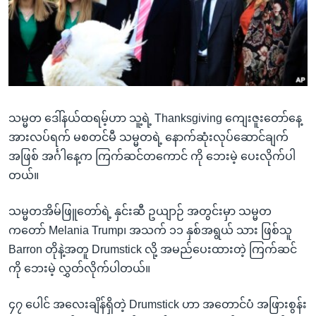
အ
သုတပဒေသာ အင်္ဂလိပ်စာ
ညွန်း
Learning English
စာမျက်နှာ
သို့
ဗွီအိုအေ လူမှုကွန်ယက်များ
ကျော်
ကြည့်
သမ္မတ ဒေါ်နယ်ထရမ့်ဟာ သူ့ရဲ့ Thanksgiving ကျေးဇူးတော်နေ့
ရန်
ဘာသာစကားများ
အားလပ်ရက် မစတင်မီ သမ္မတရဲ့ နောက်ဆုံးလုပ်ဆောင်ချက်
ရှာဖွေ
အဖြစ် အင်္ဂါနေ့က ကြက်ဆင်တကောင် ကို ဘေးမဲ့ ပေးလိုက်ပါ
ရန်
တယ်။
နေရာ
သို့
သမ္မတအိမ်ဖြူတော်ရဲ့ နှင်းဆီ ဥယျာဉ် အတွင်းမှာ သမ္မတ
ကျော်
ကတော် Melania Trump၊ အသက် ၁၁ နှစ်အရွယ် သား ဖြစ်သူ
ရန်
Barron တိုနဲ့အတူ Drumstick လို့ အမည်ပေးထားတဲ့ ကြက်ဆင်
ကို ဘေးမဲ့ လွှတ်လိုက်ပါတယ်။
၄၇ ပေါင် အလေးချိန်ရှိတဲ့ Drumstick ဟာ အတောင်ပံ အဖြားစွန်း