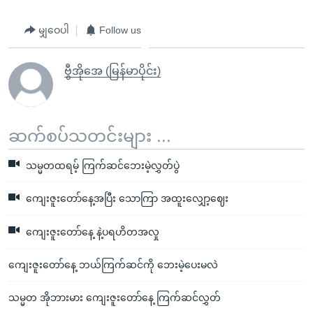
မျှဝေပါ
Follow us
ဗွီအိုအေ (မြန်မာပိုင်း)
ဆက်စပ်သတင်းများ ...
သမ္မတထရမ့် ကြက်ဆင်ဘေးမဲ့လွှတ်ပွဲ
ကျေးဇူးတော်နေ့အပြီး သောကြာ အထူးလျှော့ဈေး
ကျေးဇူးတော်နေ့ နဲ့ပရဟိတအလှု
ကျေးဇူးတော်နေ့ ဘယ်ကြက်ဆင်ကို ဘေးမဲ့ပေးမလဲ
သမ္မတ အိုဘားမား ကျေးဇူးတော်နေ့ ကြက်ဆင်လွှတ်